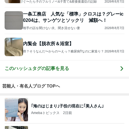
おはる
3
１００均・カルディ大好き！食いしん坊☆きらりん☆
のブログ
☆きらりん☆
4
5
6
7
8
めがねとかも
元祖サロネー
65点の暮らし
HEY OMEM
あさこの日々
めと北欧暮ら
ゼ マダム市川
かた。
E！〜0からの
（5人家族・投
ザ
し
のほのぼのブ
家づくり〜
資・家計簿・
納
ログ
雑貨）
もっと見る