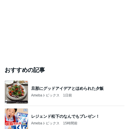
内覧会【脱衣所＆浴室】
癌？そうなんだ〜からの〜えっ？糖尿病⁈なのに家造り？
2026年8月7日
このハッシュタグの記事を見る
芸能人・有名人ブログ TOPへ
｢海のはじまり｣子役の現在に｢美人さん｣
Amebaトピックス
2日前
我が家が選んだ外壁
緩やか階段で二階建てだけど平屋みたいな暮らしL
2日前
ab by SWH