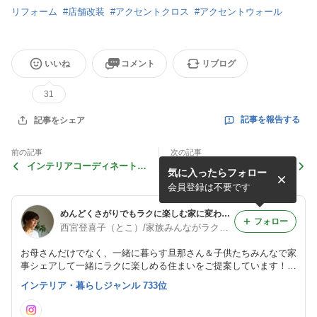
リフォーム
#
店舗改装
#
アクセントクロス
#
アクセントウォール
いいね
コメント
リブログ
31
記事を報告する
記事をシェア
前の記事
次の記事
インテリアコーディネートサ
やばいくらいにイライラした
気に入ったらフォロー
ービスについて
こと
会員登録は不要です
めんどくさがりでもラクに楽しむ家に変わる/リフォーム・インテリア・片付け/とこ
フォロー
西宮登喜子（とこ）/家族みんながラクで楽しめる住まいに/リフォーム・リノベ・インテリア・お片づけ
お母さんだけでなく、一緒に暮らす旦那さん＆子供たちみんなで家
事シェアして一緒にラクに楽しめる住まいをご提案しています！
リフォーム/インテリア提案/整理収納・お片づけ
インテリア・暮らしジャンル 733位