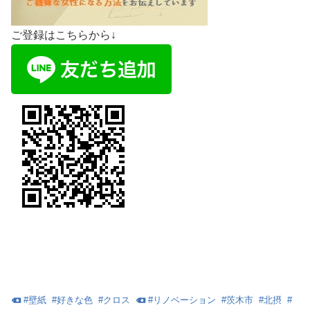
ご登録はこちらから↓
#
壁紙
#
好きな色
#
クロス
#
リノベーション
#
茨木市
#
北摂
#