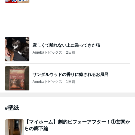
「痩せすぎ」小学生ギャルモデルに心配の声
Amebaトピックス
22時間前
あまり気付かれないけど、気に入っているクロス
小さく暮らす家
10日前
ジャンルランキング
インテリア・暮らし
18,966人参加中
1
おうちと暮らしのレシピ 〜HOME&LIFE〜
yuki (ドキ子）
2
進撃のおはるさん〜家づくり失敗したけど私は元気で
す〜