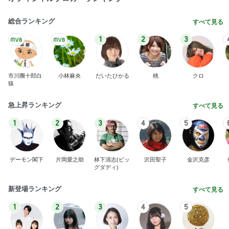
総合ランキング
すべて見る
1
2
3
市川團十郎白
小林麻央
だいたひかる
桃
クロ
猿
急上昇ランキング
すべて見る
1
2
3
4
5
デーモン閣下
片岡愛之助
林下清志(ビッ
沢田聖子
金沢克彦
グダディ)
新登場ランキング
すべて見る
1
2
3
4
5