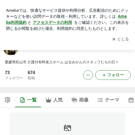
はるみかん スタッフ日誌
アプリをダウンロードして
ブログの更新通知
を受け取りまし
開く
ょう。
はるみかん スタッフ日誌
愛媛県松山市 介護付有料老人ホーム はるみかんのスタッフたちの日々
73
674
フォロー
フォロワー
投稿
一覧
人気
画像
テーマ