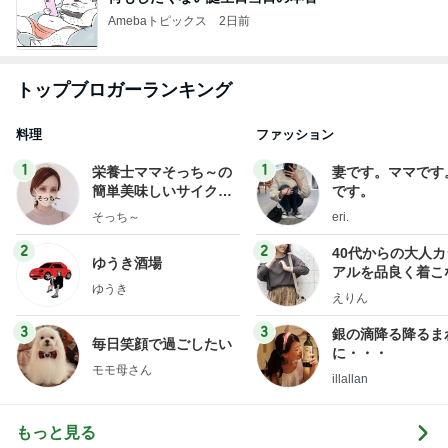
Amebaトピックス
2日前
トップブロガーランキング
料理
ファッション
1
1
栄養士ママそっち～の
妻です。ママです
簡単美味しいサイクル
です。
献立
そっち～
eri.
2
2
40代からの大人
ゆうき酒場
アルを品良く着こ
ゆうき
ファッションブロ
えりん
3
3
銀の滴降る降るま
毎日笑顔で過ごしたい
に・・・
モモ母さん
illallan
もっと見る