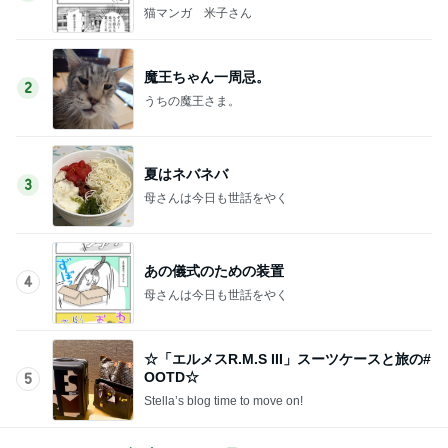
猫マンガ 米子さん
魔王ちゃん一周忌。
2
うちの魔王さま。
夏はネバネバ
3
母さんは今日も世話をやく
あの儀式のための装置
4
母さんは今日も世話をやく
☆「エルメスR.M.S III」スーツケースと旅の#
OOTD☆
5
Stella’s blog time to move on!