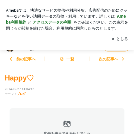
Happy♡ | 片山陽加オフィシャルブログ「片山陽加official blo
g」Powered by Ameba
アプリをダウンロードして
ブログの更新通知
を受け取りまし
開く
ょう。
片山陽加オフィシャルブログ「片山陽加offici
フォロー
al blog」
前の記事へ
一覧
次の記事へ
Happy♡
2014-02-27 14:04:16
テーマ：
ブログ
広告を表示できませんでした