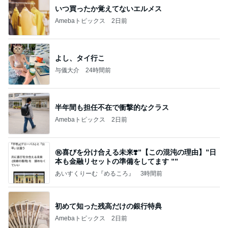
いつ買ったか覚えてないエルメス
Amebaトピックス
2日前
よし、タイ行こ
与儀大介
24時間前
半年間も担任不在で衝撃的なクラス
Amebaトピックス
2日前
㊗️喜びを分け合える未来❣️”【この混沌の理由】”⽇
本も⾦融リセットの準備をしてます ””
あいすくりーむ『めるころ』
3時間前
初めて知った残高だけの銀行特典
Amebaトピックス
2日前