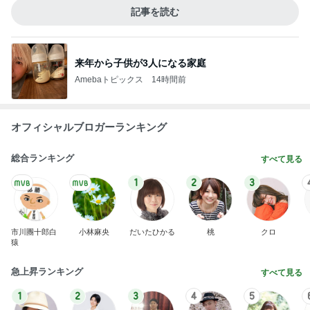
記事を読む
来年から子供が3人になる家庭
Amebaトピックス
14時間前
オフィシャルブロガーランキング
総合ランキング
すべて見る
1
2
3
市川團十郎白
小林麻央
だいたひかる
桃
クロ
猿
急上昇ランキング
すべて見る
1
2
3
4
5