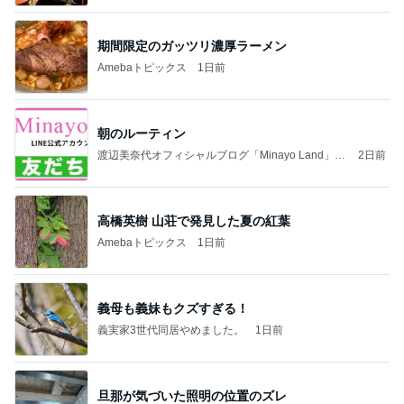
期間限定のガッツリ濃厚ラーメン
Amebaトピックス
1日前
朝のルーティン
渡辺美奈代オフィシャルブログ「Minayo Land」P
2日前
owered by Ameba
高橋英樹 山荘で発見した夏の紅葉
Amebaトピックス
1日前
義母も義妹もクズすぎる！
義実家3世代同居やめました。
1日前
旦那が気づいた照明の位置のズレ