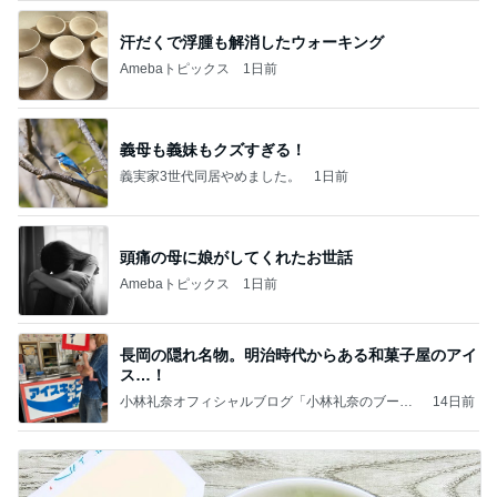
汗だくで浮腫も解消したウォーキング
Amebaトピックス
1日前
義母も義妹もクズすぎる！
義実家3世代同居やめました。
1日前
頭痛の母に娘がしてくれたお世話
Amebaトピックス
1日前
長岡の隠れ名物。明治時代からある和菓子屋のアイ
ス…！
小林礼奈オフィシャルブログ「小林礼奈のブーブ
14日前
ーブログ」Powered by Ameba