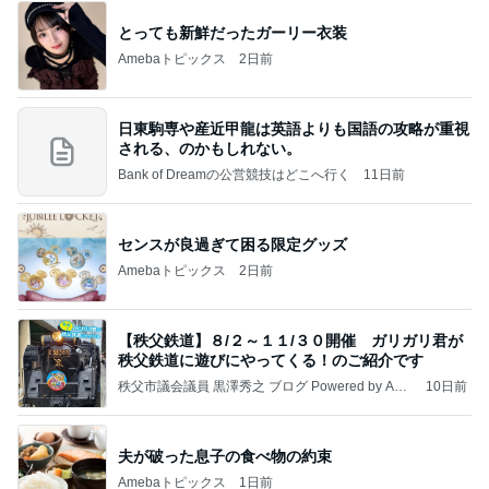
とっても新鮮だったガーリー衣装
Amebaトピックス
2日前
日東駒専や産近甲龍は英語よりも国語の攻略が重視
される、のかもしれない。
Bank of Dreamの公営競技はどこへ行く
11日前
センスが良過ぎて困る限定グッズ
Amebaトピックス
2日前
【秩父鉄道】８/２～１１/３０開催 ガリガリ君が
秩父鉄道に遊びにやってくる！のご紹介です
秩父市議会議員 黒澤秀之 ブログ Powered by Ame
10日前
ba
夫が破った息子の食べ物の約束
Amebaトピックス
1日前