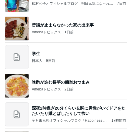
松村和子オフィシャルブログ「明日元気にな～れ」
7日前
Powered by Ameba
昔話が止まらなかった寮の出来事
Amebaトピックス
1日前
学生
日本人
9日前
晩酌が進む長芋の簡単おつまみ
Amebaトピックス
2日前
深夜2時過ぎ20分くらい玄関に男性がいてドアをた
たいたり蹴とばしたりして怖い
宇月田麻裕オフィシャルブログ「Happiness Fa
17時間前
ctory」Powered by Ameba