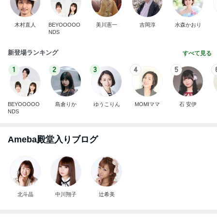
木村直人
BEYOOOOO
美川憲一
吉岡淳
水森かおり
NDS
新登場ランキング
すべて見る
1
2
3
4
5
BEYOOOOO
島倉りか
ゆうこりん
MOMIママ
石 安伊
NDS
Ameba殿堂入りブログ
北斗晶
中川翔子
辻希美