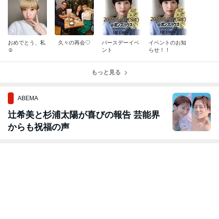
おめでとう、私
久々の再会♡
バースデーイベ
イベントのお知
☺️
ント
らせ！！
もっと見る
ABEMA
辻希美と杉浦太陽が喜びの報告 芸能界
からも祝福の声