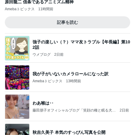
原田龍二 信条であるアニミズム精神
Amebaトピックス
11時間前
記事を読む
強子の楽しい（？）ママ友トラブル【年長編】第10
2話
ウメブログ
2日前
我が子がいないカメラロールになった訳
Amebaトピックス
13時間前
わあ喉は‥
藤田朋子オフィシャルブログ「笑顔の種と眠る犬」
2日前
Powered by Ameba
秋吉久美子 本気のすっぴん写真を公開