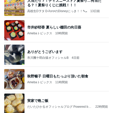
大当たり？！ディズニーストア夏祭り…何当た
る？！夏祭りくじに挑戦！！！
高校生Dヲタ Ꭰ-ᎮꭵꭹꭴのDisneyにっき！！✎ܚ
13日前
市井紗耶香 夏らしい棚田の向日葵
Amebaトピックス
10時間前
ありがとうございます
市川團十郎白猿オフィシャルB
4日前
秋野暢子 日曜日もたっぷり頂いた朝食
Amebaトピックス
11時間前
実家で晩ご飯
だいたひかるオフィシャルブログ Powered by
22時間前
Ameba