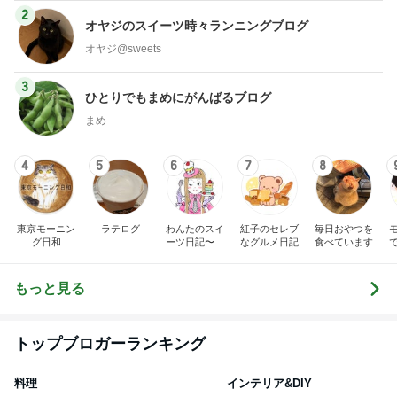
2
オヤジのスイーツ時々ランニングブログ
オヤジ@sweets
3
ひとりでもまめにがんばるブログ
まめ
4
5
6
7
8
東京モーニン
ラテログ
わんたのスイ
紅子のセレブ
毎日おやつを
グ日和
ーツ日記〜小
なグルメ日記
食べています
さな幸せ♡コ
ンビニスイー
ツ〜
もっと見る
トップブロガーランキング
料理
インテリア&DIY