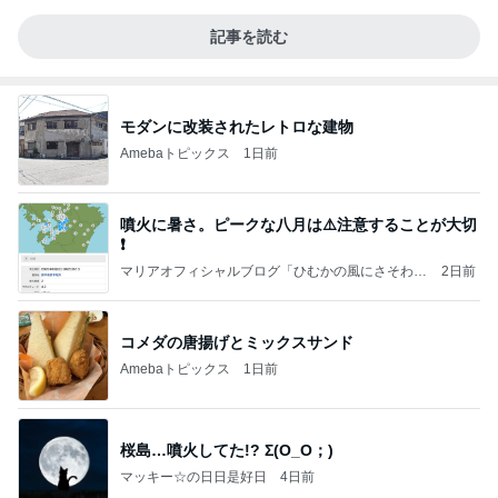
記事を読む
モダンに改装されたレトロな建物
Amebaトピックス
1日前
噴火に暑さ。ピークな八月は⚠️注意することが大切
❗️
マリアオフィシャルブログ「ひむかの風にさそわれ
2日前
て」Powered by Ameba
コメダの唐揚げとミックスサンド
Amebaトピックス
1日前
桜島…噴火してた!? Σ(O_O；)
マッキー☆の日日是好日
4日前