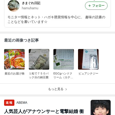
きまぐれ日記
フォロー
hamuhamu
モニター情報とネット・ハガキ懸賞情報を中心に、 趣味の読書の
ことなどを書いています☆
最近の画像つき記事
最近のお届け物
１粒で７５０パ
EGCgハンドク
ピュアシナジー
ック分の納豆菌
リーム（カテキ
ン配合）
もっと見る
速報
ABEMA
人気芸人がアナウンサーと電撃結婚 衝