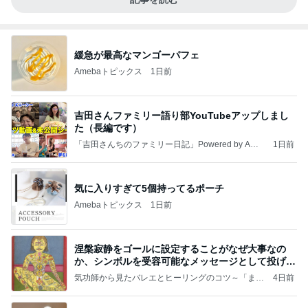
緩急が最高なマンゴーパフェ
Amebaトピックス
1日前
吉田さんファミリー語り部YouTubeアップしまし
た（長編です）
「吉田さんちのファミリー日記」Powered by Ame
1日前
ba 吉田さんファミリーオフィシャルブログ
気に入りすぎて5個持ってるポーチ
Amebaトピックス
1日前
涅槃寂静をゴールに設定することがなぜ大事なの
か、シンボルを受容可能なメッセージとして投げる
ことが
気功師から見たバレエとヒーリングのコツ～「まと
4日前
いのば」ブログ