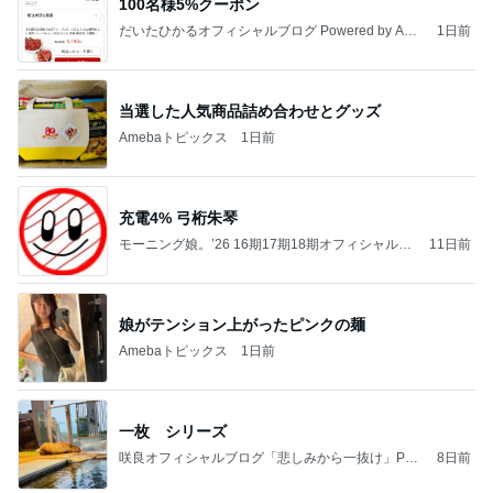
100名様5%クーポン
だいたひかるオフィシャルブログ Powered by Ame
1日前
ba
当選した人気商品詰め合わせとグッズ
Amebaトピックス
1日前
充電4% 弓桁朱琴
モーニング娘。’26 16期17期18期オフィシャルブ
11日前
ログ Powered by Ameba
娘がテンション上がったピンクの麺
Amebaトピックス
1日前
一枚 シリーズ
咲良オフィシャルブログ「悲しみから一抜け」Pow
8日前
ered by Ameba