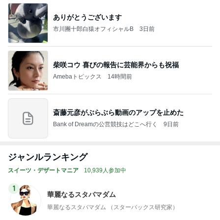
ありがとうございます
市川團十郎白猿オフィシャルB
3日前
柴咲コウ 喜びの報告に芸能界からも祝福
Amebaトピックス
14時間前
斎藤元彦がぶらぶら動画のアップを止めた
Bank of Dreamの公営競技はどこへ行く
9日前
ジャンルランキング
スイーツ・デザートマニア
10,939人参加中
1
華麗なるスタバマダム
華麗なるスタバマダム （スターバックス研究家）