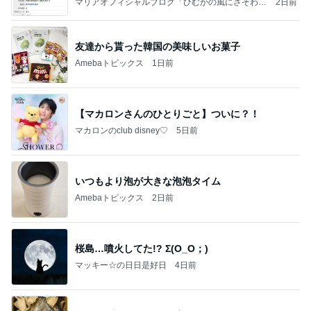
マリアオフィシャルブログ「ひむかの風にさそわれ
2日前
て」Powered by Ameba
友達から貰った韓国の美味しいお菓子
Amebaトピックス
1日前
【マカロンさんのひとりごと】ついに？！
マカロンのclub disney♡
5日前
いつもより泡が大きな泡泡タイム
Amebaトピックス
2日前
桜島…噴火してた!? Σ(O_O；)
マッキー☆の日日是好日
4日前