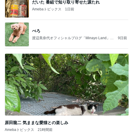
だいた 番組で知り取り寄せた源たれ
Amebaトピックス
1日前
ぺろ
渡辺美奈代オフィシャルブログ「Minayo Land」P
9日前
owered by Ameba
原田龍二 気ままな愛猫との楽しみ
Amebaトピックス
21時間前