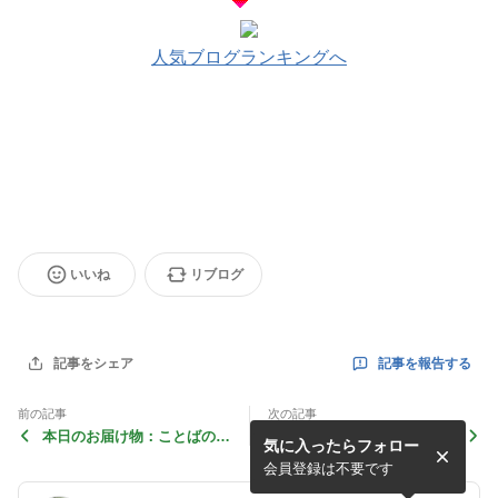
人気ブログランキングへ
いいね
リブログ
記事を報告する
記事をシェア
前の記事
次の記事
本日のお届け物：ことばのパ
【モニター情報】 掃除とワ
気に入ったらフォロー
ズルもじぴったんWiiデラッ
ックスがけが同時にできちゃ
クス
う♪
会員登録は不要です