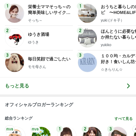
1
1
栄養士ママそっち～の
おうちと暮らしの
簡単美味しいサイクル
ピ 〜HOME&LI
献立
そっち～
yuki (ドキ子）
2
2
ほんとうに必要な
ゆうき酒場
か持たない暮らし
ゆうき
ep Life Simple
yukiko
ンテリアのきろく
3
3
１００均・カルデ
毎日笑顔で過ごしたい
好き！食いしん坊
モモ母さん
らりん☆のブログ
☆きらりん☆
もっと見る
オフィシャルブロガーランキング
総合ランキング
すべて見る
1
2
3