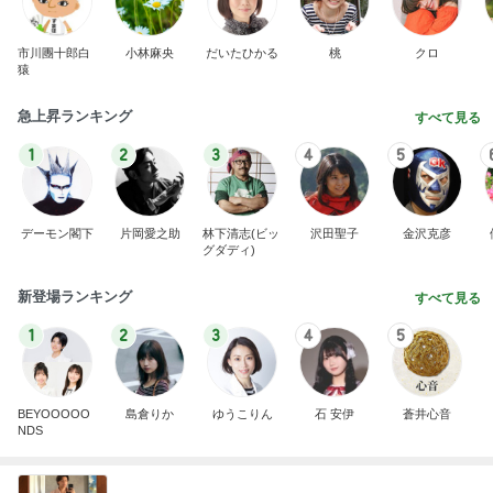
市川團十郎白
小林麻央
だいたひかる
桃
クロ
猿
急上昇ランキング
すべて見る
1
2
3
4
5
デーモン閣下
片岡愛之助
林下清志(ビッ
沢田聖子
金沢克彦
グダディ)
新登場ランキング
すべて見る
1
2
3
4
5
BEYOOOOO
島倉りか
ゆうこりん
石 安伊
蒼井心音
NDS