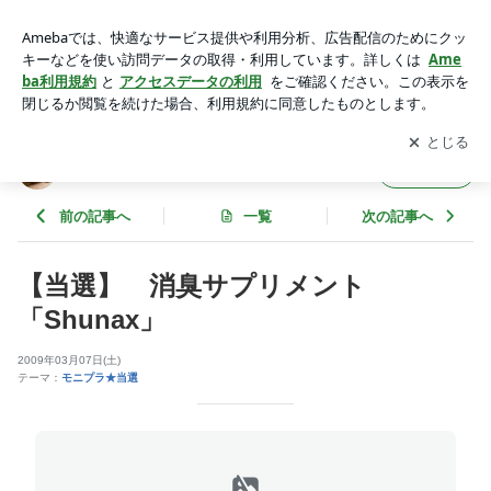
【当選】 消臭サプリメント「Shunax」 | きまぐれ日記
アプリをダウンロードして
ブログの更新通知
を受け取りまし
開く
ょう。
きまぐれ日記
フォロー
前の記事へ
一覧
次の記事へ
【当選】 消臭サプリメント
「Shunax」
2009年03月07日(土)
テーマ：
モニプラ★当選