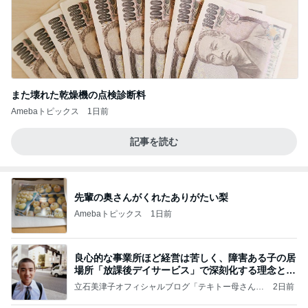
また壊れた乾燥機の点検診断料
Amebaトピックス
1日前
記事を読む
先輩の奥さんがくれたありがたい梨
Amebaトピックス
1日前
良心的な事業所ほど経営は苦しく、障害ある子の居
場所「放課後デイサービス」で深刻化する理念と現
実の
立石美津子オフィシャルブログ「テキトー母さんの
2日前
すすめ」Powered by Ameba