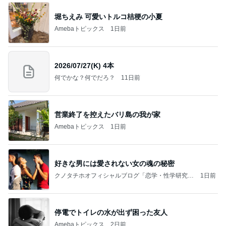
堀ちえみ 可愛いトルコ桔梗の小夏
Amebaトピックス
1日前
2026/07/27(K) 4本
何でかな？何でだろ？
11日前
営業終了を控えたバリ島の我が家
Amebaトピックス
1日前
好きな男には愛されない女の魂の秘密
クノタチホオフィシャルブログ「恋学・性学研究
1日前
室」Powered by Ameba
停電でトイレの水が出ず困った友人
Amebaトピックス
2日前