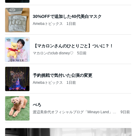
30%OFFで追加した40代美白マスク
Amebaトピックス
1日前
【マカロンさんのひとりごと】ついに？！
マカロンのclub disney♡
5日前
予約挑戦で気付いた公演の変更
Amebaトピックス
1日前
ぺろ
渡辺美奈代オフィシャルブログ「Minayo Land」P
9日前
owered by Ameba