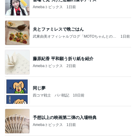
Amebaトピックス
1日前
夫とファミレスで晩ごはん
武東由美オフィシャルブログ「MOTOちゃんとのは
1日前
っぴぃな毎日」Powered by Ameba
藤原紀香 平和願う折り紙を紹介
Amebaトピックス
2日前
同じ夢
四コマ戦士 パパ戦記
10日前
予想以上の映画第二弾の入場特典
Amebaトピックス
1日前