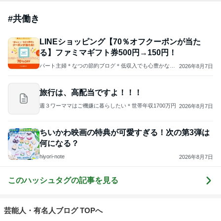
#
共働き
LINEショッピング【70％オフクーポンが当た
る】ファミマギフト券500円→150円！
パート主婦＊なつの節約ブログ＊低収入でも心豊かな暮
2026年8月7日
らし
旅行は、高配当ですよ！！！
週３ワーママはご機嫌に暮らしたい＊世帯年収1700万円
2026年8月7日
ちいかわ映画の特典が可愛すぎる！次の第3弾は
何になる？
hiyori-note
2026年8月7日
このハッシュタグの記事を見る
芸能人・有名人ブログ TOPへ