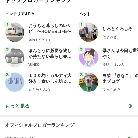
トップブロガーランキング
インテリア&DIY
ペット
1
1
おうちと暮らしのレシ
しろとくろしろ
ピ 〜HOME&LIFE〜
たまねぎ
yuki (ドキ子）
2
2
ほんとうに必要な物し
母さんは今日も世
か持たない暮らし◆Ke
やく
ep Life Simple◆〜イ
yukiko
藤緒 ミルカ
ンテリアのきろく〜
3
3
１００均・カルディ大
白柴 『きなこ』 
好き！食いしん坊☆き
楽ブログ
らりん☆のブログ
☆きらりん☆
ひろ☆みき
もっと見る
オフィシャルブロガーランキング