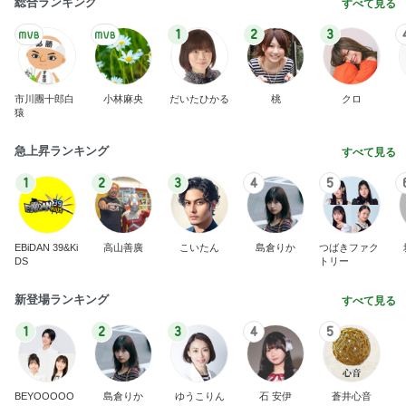
総合ランキング
すべて見る
1
2
3
市川團十郎白
小林麻央
だいたひかる
桃
クロ
猿
急上昇ランキング
すべて見る
1
2
3
4
5
EBiDAN 39&Ki
高山善廣
こいたん
島倉りか
つばきファク
DS
トリー
新登場ランキング
すべて見る
1
2
3
4
5
BEYOOOOO
島倉りか
ゆうこりん
石 安伊
蒼井心音