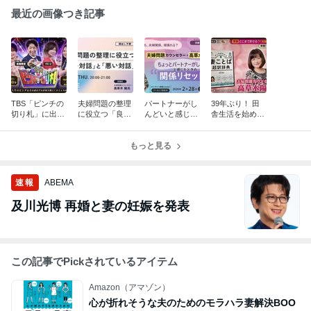
最近の画像つき記事
TBS「ピンチの
夫婦問題の整理
パートナーがし
39年ぶり！ 田
切り札」に出演
に役立つ「良い
んどいと感じた
舎生活を始めま
します
対話」と「悪い
ときの「関係リ
した！
対話」
セット術」
もっと見る
速報
ABEMA
及川光博 再婚と妻の妊娠を発表
この記事でPickされているアイテム
Amazon（アマゾン）
心が折れそうな夫のためのモラハラ妻解決BOO