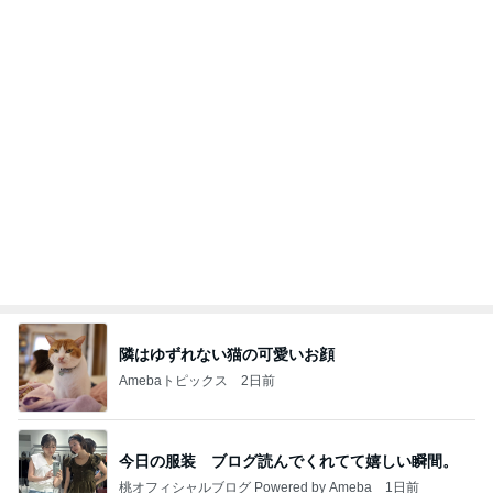
リフォームの金額を聞いた次女の友だち
Amebaトピックス
2日前
きっと高市ってこの時代に嘘、誤魔化し、はぐらか
しても【バレない】【通用する】とでも思ってたん
だろ
広報 いぬねこ本舗
9日前
アウトレットでありがたい学割制度
Amebaトピックス
1日前
私達が何も言えなくなる事を楽しみにしていまー
す｡
最後の悪あがき
2日前
娘が観た映画のざわざわする内容