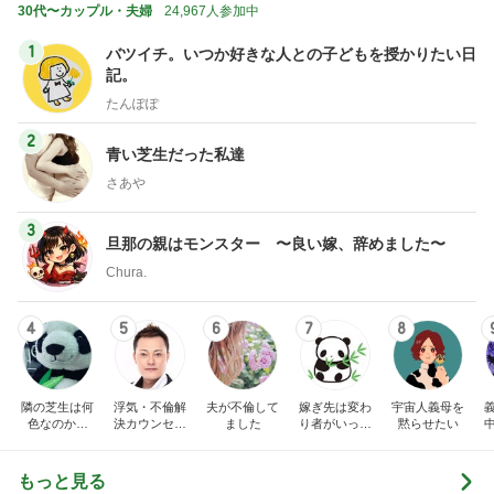
30代〜カップル・夫婦
24,967人参加中
1
バツイチ。いつか好きな人との子どもを授かりたい日
記。
たんぽぽ
2
青い芝生だった私達
さあや
3
旦那の親はモンスター 〜良い嫁、辞めました〜
Chura.
4
5
6
7
8
隣の芝生は何
浮気・不倫解
夫が不倫して
嫁ぎ先は変わ
宇宙人義母を
色なのか。
決カウンセリ
ました
り者がいっぱ
黙らせたい
（不倫・離
ング 夫婦再
い
婚・嫁姑・子
構築 浮気・
育て、時々美
不倫被害者救
もっと見る
容）
済センターの