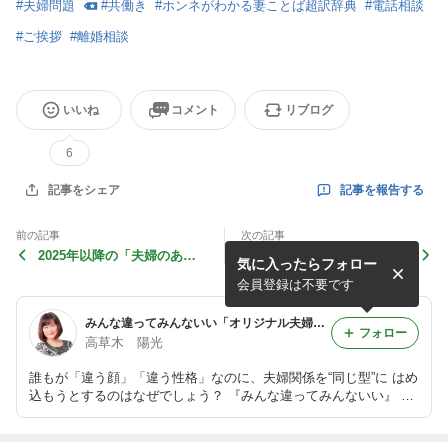
#
夫婦問題
#
共働き
#
ホンネがわかる妻ことば超訳辞典
#
電話相談
#
ご挨拶
#
離婚相談
いいね
コメント
リブログ
6
記事を報告する
記事をシェア
前の記事
次の記事
2025年以降の「夫婦のあり
わたしの宝物...あなたの宝物
気に入ったらフォロー
方」夫婦関係はどう変わる？
はなんですか？
会員登録は不要です
みんな違ってみんないい「オリジナル夫婦」で幸せになろう！
フォロー
高草木 陽光
誰もが「違う顔」「違う性格」なのに、夫婦関係を“同じ型”に はめ
込もうとするのはなぜでしょう？ 『みんな違ってみんないい』 未
来に向けて、そんなオリジナルの夫婦関係がつくれたら、きっと笑
顔も増えるはず！