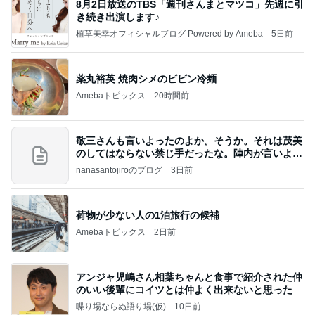
8月2日放送のTBS「週刊さんまとマツコ」先週に引
き続き出演します♪
植草美幸オフィシャルブログ Powered by Ameba
5日前
薬丸裕英 焼肉シメのビビン冷麺
Amebaトピックス
20時間前
敬三さんも言いよったのよか。そうか。それは茂美
のしてはならない禁じ手だったな。陣内が言いよる
のよ
nanasantojiroのブログ
3日前
荷物が少ない人の1泊旅行の候補
Amebaトピックス
2日前
アンジャ児嶋さん相葉ちゃんと食事で紹介された仲
のいい後輩にコイツとは仲よく出来ないと思った
喋り場ならぬ語り場(仮)
10日前