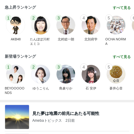
急上昇ランキング
すべて見る
1
2
3
4
5
AKB48
たんぽぽ川村
北村総一朗
北別府学
OCHA NORM
エミコ
A
新登場ランキング
すべて見る
1
2
3
4
5
BEYOOOOO
ゆうこりん
島倉りか
石 安伊
蒼井心音
NDS
見た夢は地震の前兆にあたる可能性
Amebaトピックス
2日前