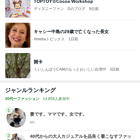
TOPTOY☆Cocoa Workshop
ディズニーファン Dのブログ
9日前
キャシー中島の29歳で亡くなった長女
Amebaトピックス
1日前
開卡
くいしんぼうCAMのもっとおいしい台湾!!!!
3日前
ジャンルランキング
30代〜ファッション
14,858人参加中
1
妻です。ママです。女です。
eri.
2
40代からの大人カジュアルを品良く着こなすファッ