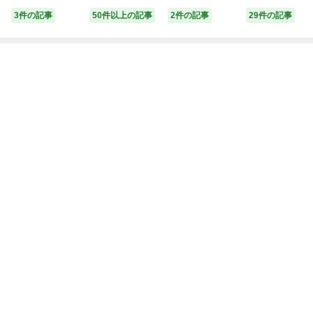
0円以上送料無
玩具 おもちゃ
専用 もちか
3件の記事
50件以上の記事
2件の記事
29件の記事
料】
クリスマスプレ
サポーター
ゼント