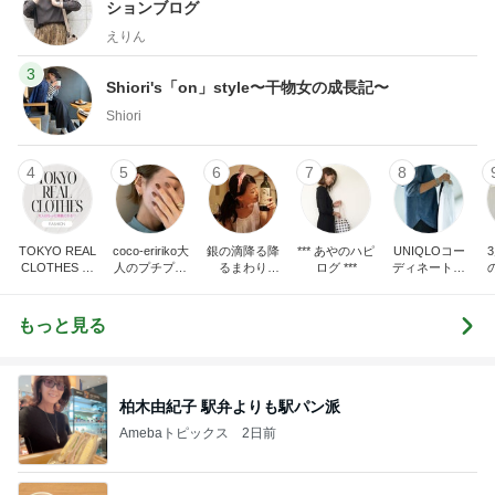
ションブログ
えりん
3
Shiori's「on」style〜干物女の成長記〜
Shiori
4
5
6
7
8
TOKYO REAL
coco-eririko大
銀の滴降る降
*** あやのハピ
UNIQLOコー
CLOTHES 大
人のプチプラ
るまわり
ログ ***
ディネート日
人世代のリア
mixコーデ
に・・・
記
ハ
ルクローズ
♪
もっと見る
柏木由紀子 駅弁よりも駅パン派
Amebaトピックス
2日前