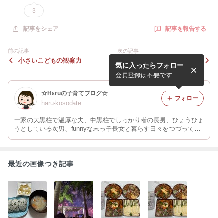
3
記事を報告する
記事をシェア
前の記事
次の記事
小さいこどもの観察力
あっという間だった母子の時
気に入ったらフォロー
間
会員登録は不要です
☆Haruの子育てブログ☆
フォロー
haru-kosodate
一家の大黒柱で温厚な夫、中黒柱でしっかり者の長男、ひょうひょ
うとしている次男、funnyな末っ子長女と暮らす日々をつづってい
くブログ。
最近の画像つき記事