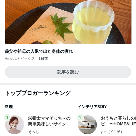
義父や祖母の入退で出た身体の疲れ
Amebaトピックス
1日前
記事を読む
トップブロガーランキング
料理
インテリア&DIY
1
1
栄養士ママそっち～の
おうちと暮らしの
簡単美味しいサイクル
ピ 〜HOME&LI
献立
そっち～
yuki (ドキ子）