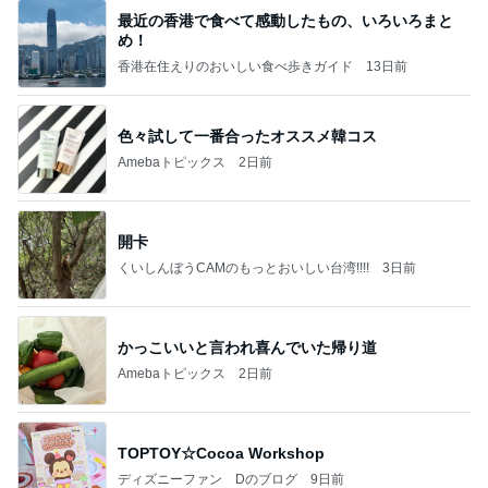
最近の香港で食べて感動したもの、いろいろまと
め！
香港在住えりのおいしい食べ歩きガイド
13日前
色々試して一番合ったオススメ韓コス
Amebaトピックス
2日前
開卡
くいしんぼうCAMのもっとおいしい台湾!!!!
3日前
かっこいいと言われ喜んでいた帰り道
Amebaトピックス
2日前
TOPTOY☆Cocoa Workshop
ディズニーファン Dのブログ
9日前