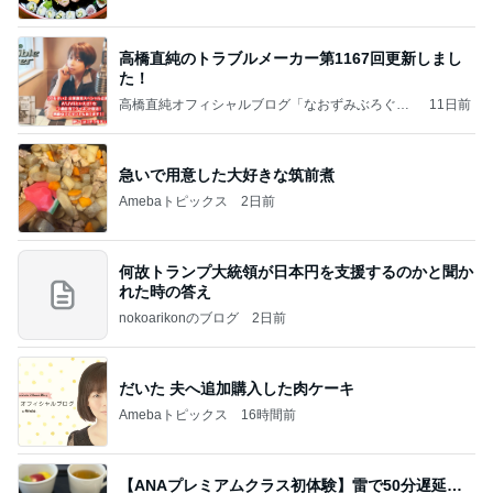
高橋直純のトラブルメーカー第1167回更新しまし
た！
高橋直純オフィシャルブログ「なおずみぶろぐ」
11日前
Powered by Ameba
急いで用意した大好きな筑前煮
Amebaトピックス
2日前
何故トランプ大統領が日本円を支援するのかと聞か
れた時の答え
nokoarikonのブログ
2日前
だいた 夫へ追加購入した肉ケーキ
Amebaトピックス
16時間前
【ANAプレミアムクラス初体験】雷で50分遅延…