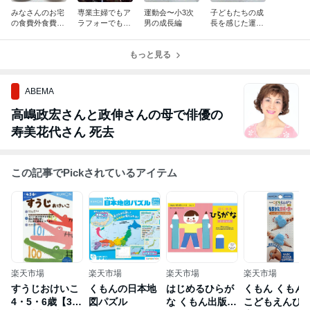
みなさんのお宅
専業主婦でもア
運動会〜小3次
子どもたちの成
の食費外食費は
ラフォーでもや
男の成長編
長を感じた運動
おいくらです
れば伸びるんだ
会〜長男編〜
か？
ぞ！
もっと見る
ABEMA
高嶋政宏さんと政伸さんの母で俳優の
寿美花代さん 死去
この記事でPickされているアイテム
楽天市場
楽天市場
楽天市場
楽天市場
すうじおけいこ
くもんの日本地
はじめるひらが
くもん くもん
4・5・6歳【300
図パズル
な くもん出版
こどもえんぴ