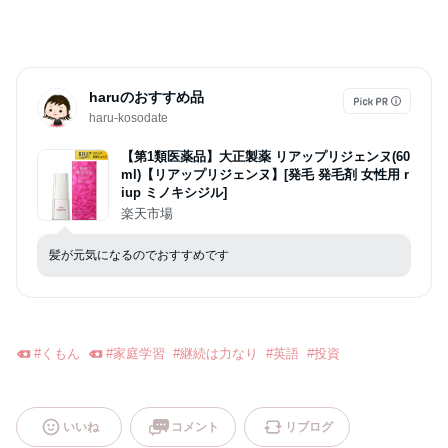
haruのおすすめ品
haru-kosodate
【第1類医薬品】大正製薬 リアップリジェンヌ(60
ml)【リアップリジェンヌ】[発毛 発毛剤 女性用 r
iup ミノキシジル]
楽天市場
髪が元気になるのでおすすめです
#
くもん
#
家庭学習
#
継続は力なり
#
英語
#
投資
いいね
コメント
リブログ