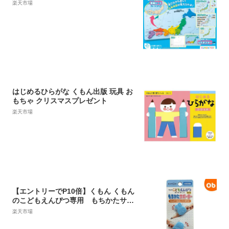
楽天市場
はじめるひらがな くもん出版 玩具 お
もちゃ クリスマスプレゼント
楽天市場
【エントリーでP10倍】くもん くもん
のこどもえんぴつ専用 もちかたサポ
ーター
楽天市場