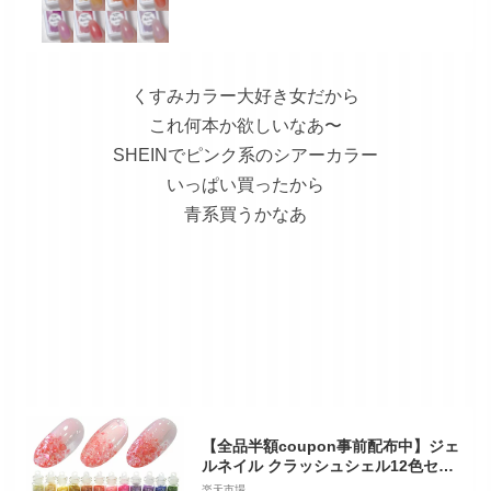
ジェル ジェルネイル用品 爪 カラージ
ェルネイル ジェルネイルアート ネイ
ル工房
くすみカラー大好き女だから
これ何本か欲しいなあ〜
SHEINでピンク系のシアーカラー
いっぱい買ったから
青系買うかなあ
【全品半額coupon事前配布中】ジェ
ルネイル クラッシュシェル12色セッ
ト | ストーンセット パーツ ネイルパ
楽天市場