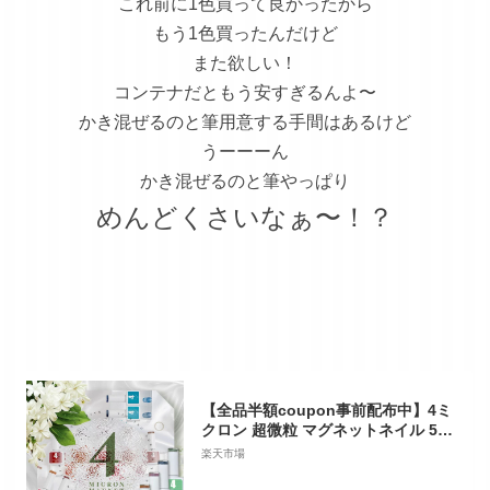
これ前に1色買って良かったから
もう1色買ったんだけど
また欲しい！
コンテナだともう安すぎるんよ〜
かき混ぜるのと筆用意する手間はあるけど
うーーーん
かき混ぜるのと筆やっぱり
めんどくさいなぁ〜！？
【全品半額coupon事前配布中】4ミ
クロン 超微粒 マグネットネイル 5ミ
クロンを超える細かさ まるでパール
楽天市場
カラージェル ジェルネイル クリアカ
ラー アートジェル ジェルネイル用品