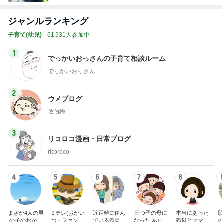
ジャンルランキング
子育て(幼児)
61,931人参加中
1
でっかいおっさんの子育て相談ルーム
でっかいおっさん
2
ウメブログ
佐伯梅
3
リコロコ漫画・日常ブログ
ricoroco
4
5
6
7
8
まさか4人の男
Ｅテレ(おかい
近距離に住ん
三つ子の母に
本当にあった
の子のおかあ
つ・ファンタ
でいる義両親
なった ありつ
義母とママ友