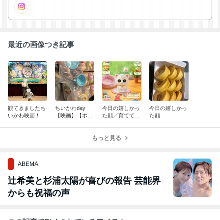
最近の画像つき記事
観てきましたち
ちいかわday
今日の嬉しかっ
今日の嬉しかっ
いかわ映画！
【映画】【ホイ
た顔╱育ててに
た顔
ップマグ】
ゃんこ進捗【ピ
ンチ】
もっと見る
ABEMA
辻希美と杉浦太陽が喜びの報告 芸能界
からも祝福の声