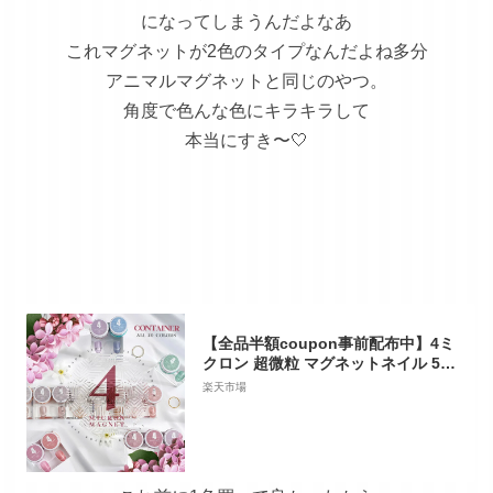
になってしまうんだよなあ
これマグネットが2色のタイプなんだよね多分
アニマルマグネットと同じのやつ。
角度で色んな色にキラキラして
本当にすき〜🤍
【全品半額coupon事前配布中】4ミ
クロン 超微粒 マグネットネイル 5ミ
クロンを超える細かさ まるでパール
楽天市場
カラージェル ジェルネイル クリアカ
ラー アートジェル ジェルネイル用品
爪 ネイル工房 にわちゃん