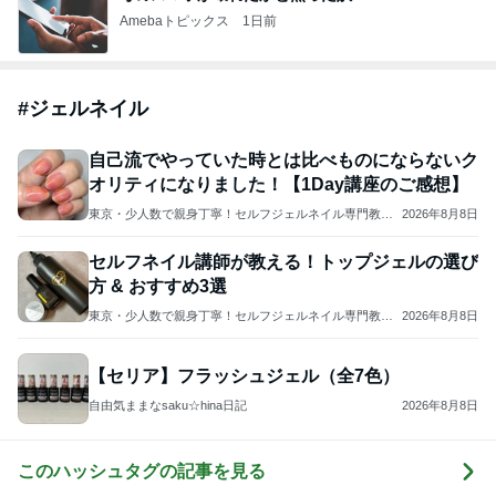
Amebaトピックス
1日前
#
ジェルネイル
自己流でやっていた時とは比べものにならないク
オリティになりました！【1Day講座のご感想】
東京・少人数で親身丁寧！セルフジェルネイル専門教室
2026年8月8日
Ｍａｙ
セルフネイル講師が教える！トップジェルの選び
方 & おすすめ3選
東京・少人数で親身丁寧！セルフジェルネイル専門教室
2026年8月8日
Ｍａｙ
【セリア】フラッシュジェル（全7色）
自由気ままなsaku☆hina日記
2026年8月8日
このハッシュタグの記事を見る