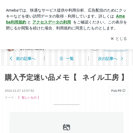
購入予定迷い品メモ【⠀ネイル工房 】 | 経済DVされてました
【離婚から始める異世界生活】
アプリをダウンロードして
ブログの更新通知
を受け取りまし
開く
ょう。
経済DVされてました【離婚から始め
フォロー
る異世界生活】
前の記事へ
一覧
次の記事へ
購入予定迷い品メモ【⠀ネイル工房 】
2024-12-27 12:57:52
テーマ：
【⠀欲しいもの 】