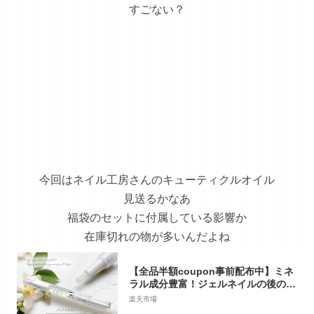
すごない？
今回はネイル工房さんのキューティクルオイル
見送るかなあ
福袋のセットに付属している影響か
在庫切れの物が多いんだよね
【全品半額coupon事前配布中】ミネ
ラル成分豊富！ジェルネイルの後のケ
アで長持ち実感 さかむけ対策にも…
楽天市場
アロマの効果で癒される ／ ネイル工