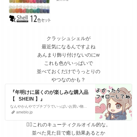
ーツ セット ジェル ネイル用品 ネイル
シェル クラッシュシェル シェルスト
ーン シェルフレーク ネイルアート ジ
ェルネイル用品 ジェルネイルアート
ネイル工房
クラッシュシェルが
最近気になるんですよね
あんまり飾り付けないのにw
これも色がいっぱいで
並べておくだけでうっとりの
やつなのかも？
『年明けに届くのが楽しみな購入品
【⠀SHEIN 】』
なんやかんやでプチプラでいっぱいお買い物出来るのが好きな女です❕良かったらポチッとフォローしてね👍 ╲10日経ったけどしっかりついてる！╱やっぱりマグ…
ameblo.jp
👆🏻これのキューティクルオイル的な。
並べた見た目で癒し効果あるとか