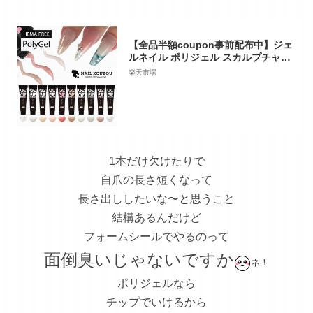
【全品半額coupon事前配布中】ジェ
ルネイル ポリジェル スカルプチャー
ジェル カラージェル 長さ出し ビジュ
楽天市場
ージェル スカルプジェル フォームチ
ップ | ネイル ジェル 長さだし カラー
ネイルジェル カラージェルネイル ス
カルプ ジェルスカルプ ネイルパーツ
ネイル工房
1本だけ欠けたりで
自爪の長さ短くなって
長さ出ししたいな〜と思うこと
結構あるんだけど
フォームシールでやるのって
面倒臭いじゃないですか
ネ！
ポリジェルなら
チップでいけるから