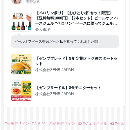
春野はる
【ペロリン祭り】【おひとり様1セット限定】
【送料無料1000円】【2本セット】ピールオフ ベ
ースジェル “ペロリン” ベースに塗ってジェルネ
イルをするだけで剥がせる！ ぺろりん 剥がし |
楽天市場
ジェルネイル ベース クリアジェル ネイル ピール
オフジェル ジェル ネイル工房
ピールオフベース難民だった私を救ってくれました🙌
【ゼンブブレッド】9食 定期オトク便スタートセ
ット
株式会社ZENB JAPAN
【ゼンブヌードル】8食モニターセット
株式会社ZENB JAPAN
#
記事デザイン
#
ふきだしの記事デザイン
#
ジェルネイル
#
セル