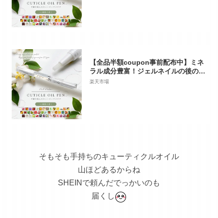
房キューティクルオイルペン|ジェル
ネイル ネイル キューティクルオイル
ネイルオイル ペンタイプ オイル
【全品半額coupon事前配布中】ミネ
ラル成分豊富！ジェルネイルの後のケ
アで長持ち実感 さかむけ対策にも…
楽天市場
アロマの効果で癒される ／ ネイル工
房キューティクルオイルペン|ジェル
ネイル ネイル キューティクルオイル
ネイルオイル ペンタイプ オイル
そもそも手持ちのキューティクルオイル
山ほどあるからね
SHEINで頼んだでっかいのも
届くし