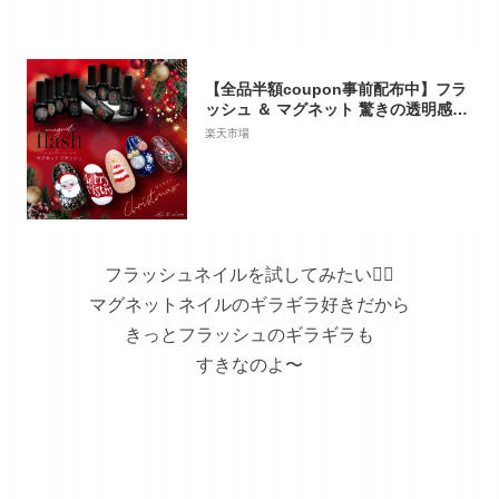
【全品半額coupon事前配布中】フラ
ッシュ ＆ マグネット 驚きの透明感と
輝き マグネットネイル フラッシュジ
楽天市場
ェル カラージェル ジェルネイル クリ
アカラー ネイルジェル アートジェル
ジェルネイル用品 爪 カラージェルネ
イル ネイル工房 にわちゃん
フラッシュネイルを試してみたい👆🏻
マグネットネイルのギラギラ好きだから
きっとフラッシュのギラギラも
すきなのよ〜