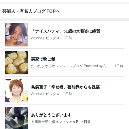
芸能人・有名人ブログ TOPへ
「ナイスバディ」51歳の水着姿に絶賛
Amebaトピックス
1日前
実家で晩ご飯
だいたひかるオフィシャルブログ Powered by Ame
1日前
ba
島袋寛子「幸せ者」芸能界からも祝福
Amebaトピックス
1日前
ありがとうございます
市川團十郎白猿オフィシャルB
4日前