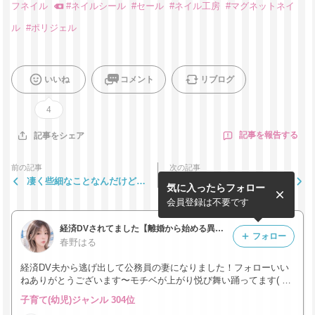
フネイル
#
ネイルシール
#
セール
#
ネイル工房
#
マグネットネイ
ル
#
ポリジェル
いいね
コメント
リブログ
4
記事を報告する
記事をシェア
前の記事
次の記事
凄く些細なことなんだけど気
ねえ大変！いつまで経っても
気に入ったらフォロー
持ちが良かった
最後が来ないの
会員登録は不要です
経済DVされてました【離婚から始める異世界生活】
フォロー
春野はる
経済DV夫から逃げ出して公務員の妻になりました！フォローいい
ねありがとうございます〜モチベが上がり悦び舞い踊ってます( ง* ॑
꒳ ॑*)ว 2025.11.27家出 2025.12.18元夫に子連れ去られる 2026.3.18
子育て(幼児)ジャンル 304位
取り返す＆8歳年上元夫と離婚 2026.3.23現夫3歳年下と再婚