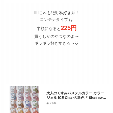
👆🏻
これも絶対私好き系！
コンテナタイプ は
225円
半額になると
買うしかのやつなのよ〜
ギラギラ好きすぎる〜🤍
大人のくすみパステルカラー カラー
ジェル ICE Clearの新色『 Shadow C
lear 』 ジェルネイル クリアカラーと
楽天市場
シアーカラー | パール ラメ シェル カ
ラー ポリッシュ ネイルジェル アート