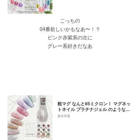
爪 ネイル工房 にわちゃん
こっちの
04番欲しいかもなあ〜！？
ピンク赤紫系の次に
グレー系好きだなあ
粗マグ なんと85ミクロン！ マグネッ
トネイル プラチナジェル のような輝
き ギラギラ カラージェル ジェルネイ
楽天市場
ル クリアカラー アートジェル ジェル
ネイル用品 爪 ネイル工房 にわちゃん