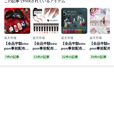
この記事でPickされているアイテム
楽天市場
楽天市場
楽天市場
楽天市場
【全品半額cou
【全品半額cou
【全品半額cou
【全品半額cou
pon事前配布
pon事前配布
pon事前配布
pon事前配布
中】フラッシュ
中】ジェルネイ
中】5ミクロン
中】4ミクロン
7件の記事
11件の記事
22件の記事
35件の記事
＆ マグネット
ル ポリジェル
超微粒カラーマ
超微粒 マグネ
驚きの透明感と
スカルプチャー
グネットバウダ
トネイル 5ミク
輝き マグネット
ジェル カラージ
ー マグネットネ
ロンを超える
ネイル フラッシ
ェル 長さ出し
イル 5micron
かさ まるでパ
ュジェル カラー
ビジュージェル
カラージェル ジ
ル カラージェ
ジェル ジェルネ
スカルプジェル
ェルネイル クリ
ジェルネイル 
イル クリアカラ
フォームチップ
アカラー アート
リアカラー ア
ー ネイルジェル
| ネイル ジェル
ジェル ジェルネ
トジェル ジェ
アートジェル ジ
長さだし カラー
イル用品 爪 ネ
ネイル用品 爪
ェルネイル用品
ネイルジェル カ
イル工房 にわち
ネイル工房 に
爪 カラージェル
ラージェルネイ
ゃん
ちゃん
ネイル ネイル工
ル スカルプ ジ