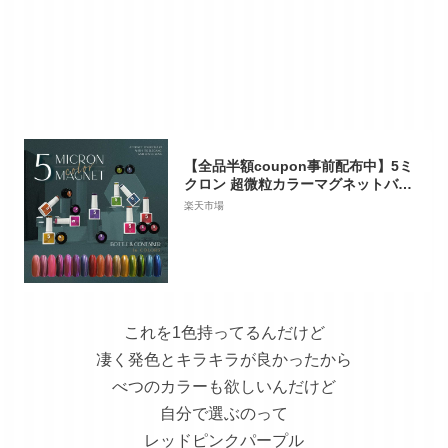
【全品半額coupon事前配布中】5ミ
クロン 超微粒カラーマグネットバウ
ダー マグネットネイル 5micron カラ
楽天市場
ージェル ジェルネイル クリアカラー
アートジェル ジェルネイル用品 爪 ネ
イル工房 にわちゃん
これを1色持ってるんだけど
凄く発色とキラキラが良かったから
べつのカラーも欲しいんだけど
自分で選ぶのって
レッドピンクパープル