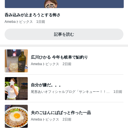
呑み込みが止まろうとする怖さ
Amebaトピックス
1日前
記事を読む
広川ひかる 今年も岐阜で鮎釣り
Amebaトピックス
2日前
自分が嫌だ。。。
尾形あいオフィシャルブログ「サンキューー！！尾
1日前
形家です！by嫁」Powered by Ameba
夫のごはんにぱぱっと作った一品
Amebaトピックス
2日前