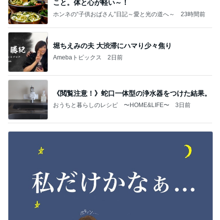
こと。体と心が軽い～！
ホンネの“子供おばさん”日記～愛と光の道へ～
23時間前
堀ちえみの夫 大渋滞にハマり少々焦り
Amebaトピックス
2日前
《閲覧注意！》蛇口一体型の浄水器をつけた結果。
おうちと暮らしのレシピ 〜HOME&LIFE〜
3日前