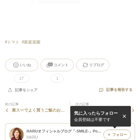
#
トマト
#
家庭菜園
いいね
コメント
リブログ
17
1
記事を報告する
記事をシェア
前の記事
次の記事
業スーでよく買うご飯のおか
最近の子育てについて
気に入ったらフォロー
ず！
会員登録は不要です
HARUオフィシャルブログ「-SMILE-」Powered by Ameba
フォロー
HARU