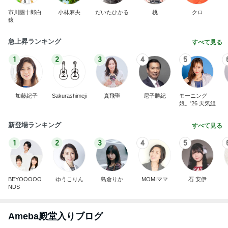
市川團十郎白
小林麻央
だいたひかる
桃
クロ
猿
急上昇ランキング
すべて見る
1
2
3
4
5
加藤紀子
Sakurashimeji
真飛聖
尼子勝紀
モーニング
娘。'26 天気組
新登場ランキング
すべて見る
1
2
3
4
5
BEYOOOOO
ゆうこりん
島倉りか
MOMIママ
石 安伊
NDS
Ameba殿堂入りブログ