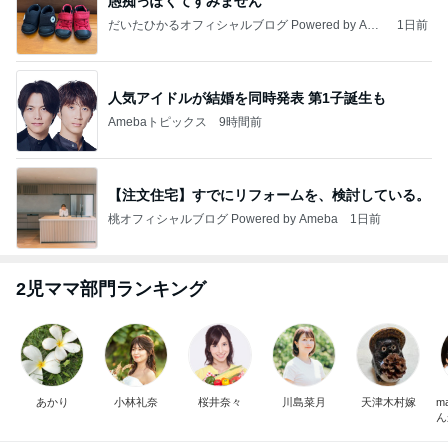
愚痴っぽくてすみません
だいたひかるオフィシャルブログ Powered by Ame
1日前
ba
人気アイドルが結婚を同時発表 第1子誕生も
Amebaトピックス
9時間前
【注文住宅】すでにリフォームを、検討している。
桃オフィシャルブログ Powered by Ameba
1日前
2児ママ部門ランキング
あかり
小林礼奈
桜井奈々
川島菜月
天津木村嫁
m
ん
の