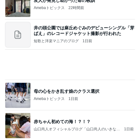
友人が発見し助かった命の教訓
Amebaトピックス
22時間前
井の頭公園では麻丘めぐみのデビューシングル「芽
ばえ」のレコードジャケット撮影が行われた
短歌と洋楽マニアのブログ
1日前
母の心をかき乱す娘のクラス選択
Amebaトピックス
1日前
赤ちゃん初めての海！？！？
山口尚人オフィシャルブログ「山口尚人のいきなり
1日前
パパになったけど美容師も続けてます。」Powered
by Ameba