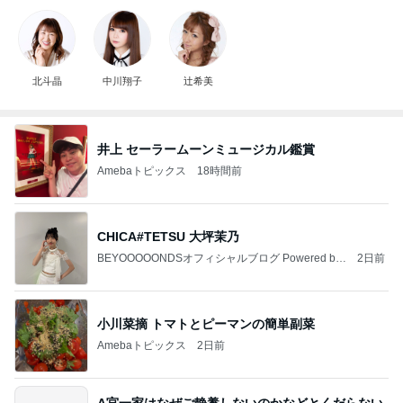
北斗晶
中川翔子
辻希美
井上 セーラームーンミュージカル鑑賞
Amebaトピックス
18時間前
CHICA#TETSU 大坪茉乃
BEYOOOOONDSオフィシャルブログ Powered by
2日前
Ameba
小川菜摘 トマトとピーマンの簡単副菜
Amebaトピックス
2日前