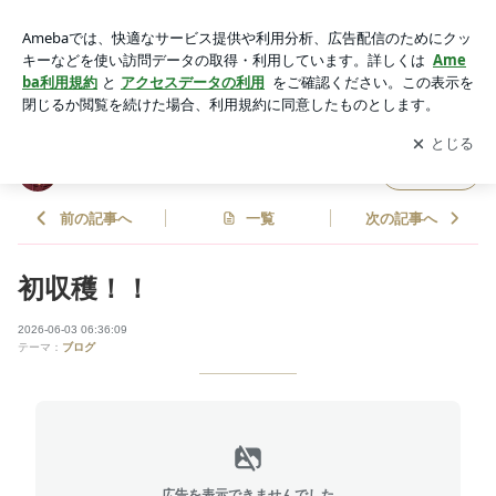
初収穫！！ | HARUオフィシャルブログ「-SMILE-」Powered
by Ameba
アプリをダウンロードして
ブログの更新通知
を受け取りまし
開く
ょう。
HARUオフィシャルブログ「-SMILE-」
フォロー
前の記事へ
一覧
次の記事へ
初収穫！！
2026-06-03 06:36:09
テーマ：
ブログ
広告を表示できませんでした