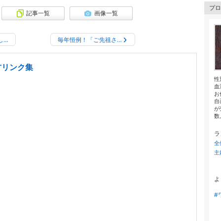
プロ
記事一覧
画像一覧
し…
毎年恒例！「ご先祖さ…
方リンク集
性
血
お
自
が
数。
ラ
全
主
よ
#