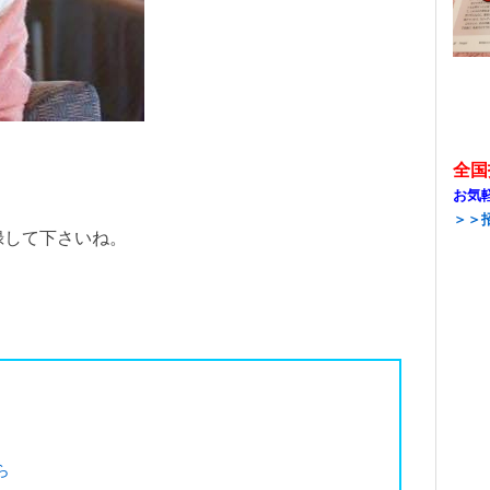
全国
お気
＞＞
録して下さいね。
ら