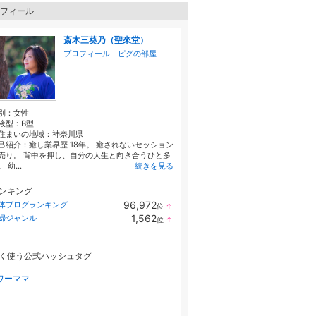
フィール
斎木三葵乃（聖來堂）
プロフィール
｜
ピグの部屋
別：
女性
液型：
B型
住まいの地域：
神奈川県
己紹介：癒し業界歴 18年。 癒されないセッション
売り。 背中を押し、自分の人生と向き合うひと多
 幼...
続きを見る
ンキング
96,972
体ブログランキング
位
↑
ラ
1,562
婦ジャンル
位
↑
ン
ラ
キ
ン
ン
キ
グ
く使う公式ハッシュタグ
ン
上
グ
昇
上
ワーママ
昇