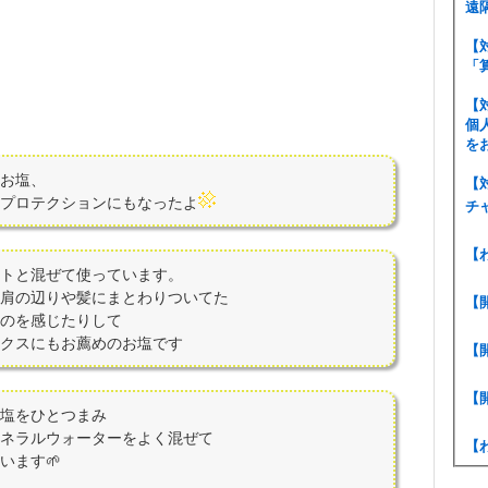
遠
【
「
【
個
を
お塩、
【
プロテクションにもなったよ
チ
【
トと混ぜて使っています。
肩の辺りや髪にまとわりついてた
【
のを感じたりして
クスにもお薦めのお塩です
【
【
塩をひとつまみ
ネラルウォーターをよく混ぜて
【
います🌱