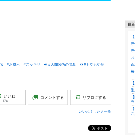
最新
【
浄
浄
お
斎
伝
#お風呂
#スッキリ
#人間関係の悩み
#もやもや病
毎
ー
【
聖
いいね
【
リブログする
コメントする
176
ラ
【
いいね！した人一覧
ポスト