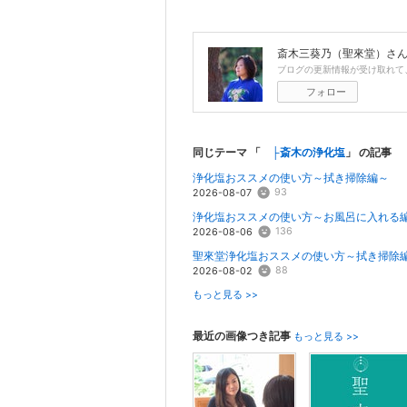
斎木三葵乃（聖來堂）
さ
ブログの更新情報が受け取れて
フォロー
同じテーマ 「
├斎木の浄化塩
」 の記事
浄化塩おススメの使い方～拭き掃除編～
93
2026-08-07
浄化塩おススメの使い方～お風呂に入れる
136
2026-08-06
聖來堂浄化塩おススメの使い方～拭き掃除
88
2026-08-02
もっと見る >>
最近の画像つき記事
もっと見る >>