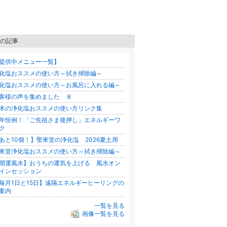
の記事
提供中メニュー一覧】
化塩おススメの使い方～拭き掃除編～
化塩おススメの使い方～お風呂に入れる編～
客様の声を集めました ８
木の浄化塩おススメの使い方リンク集
年恒例！「ご先祖さま後押し」エネルギーワ
ク
あと10個！】聖來堂の浄化塩 2026夏土用
來堂浄化塩おススメの使い方～拭き掃除編～
開運風水】おうちの運気を上げる 風水オン
インセッション
毎月1日と15日】遠隔エネルギーヒーリングの
ご案内
一覧を見る
画像一覧を見る