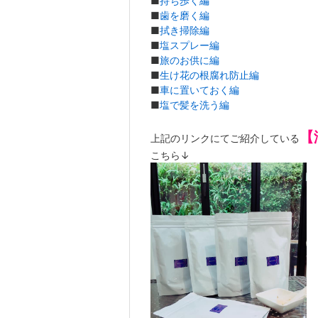
■
持ち歩く編
■
歯を磨く編
■
拭き掃除編
■
塩スプレー編
■
旅のお供に編
■
生け花の根腐れ防止編
■
車に置いておく編
■
塩で髪を洗う編
【
上記のリンクにてご紹介している
こちら↓