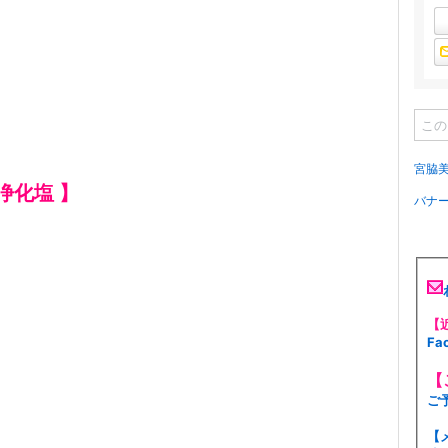
宮脇
浄化塩 】
バナ
【
F
【
ご
【