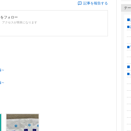
記事を報告する
テー
んをフォロー
■
、アクセスが簡単になります
◼︎
├
├
◼
├
├
■
編～
◼︎
├
編～
├
├
├
├
├
├
├