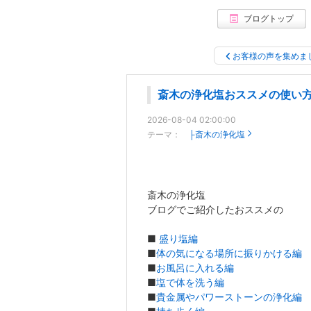
ブログトップ
お客様の声を集めま
斎木の浄化塩おススメの使い
2026-08-04 02:00:00
テーマ：
├斎木の浄化塩
斎木の浄化塩
ブログでご紹介したおススメの
■
盛り塩編
■
体の気になる場所に振りかける編
■
お風呂に入れる編
■
塩で体を洗う編
■
貴金属やパワーストーンの浄化編