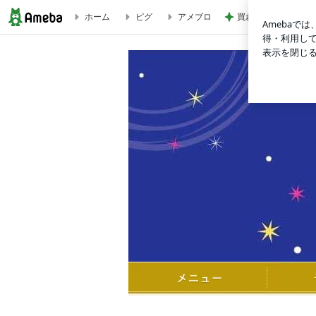
ホーム
ピグ
アメブロ
買わない理由が見つ
斎木の浄化塩おススメの使い方リンク集 | 斎木のチャネリング