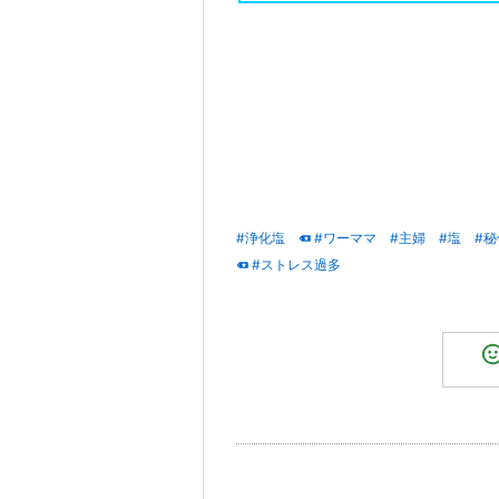
#浄化塩
#ワーママ
#主婦
#塩
#秘
#ストレス過多