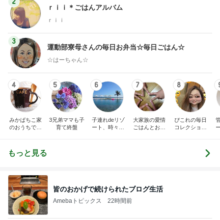
2
ｒｉｉ＊ごはんアルバム
ｒｉｉ
3
運動部寮母さんの毎日お弁当☆毎日ごはん☆
☆はーちゃん☆
4
5
6
7
8
みかぱちこ家
3兄弟ママも子
子連れdeリゾ
大家族の愛情
ぴこれの毎日
のおうちでご
育て終盤
ート、時々キ
ごはんとお弁
コレクション
はん
ャラ弁
当❤︎
♬.*ﾟ
もっと見る
皆のおかげで続けられたブログ生活
Amebaトピックス
22時間前