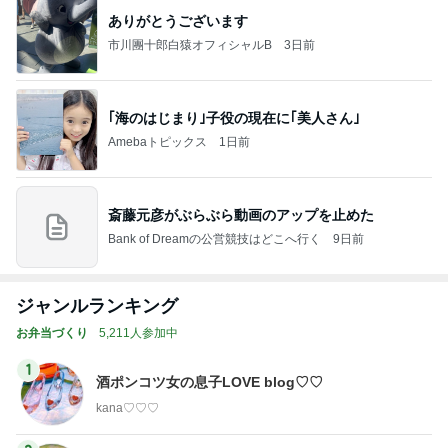
ありがとうございます
市川團十郎白猿オフィシャルB
3日前
｢海のはじまり｣子役の現在に｢美人さん｣
Amebaトピックス
1日前
斎藤元彦がぶらぶら動画のアップを止めた
Bank of Dreamの公営競技はどこへ行く
9日前
ジャンルランキング
お弁当づくり
5,211人参加中
1
酒ポンコツ女の息子LOVE blog♡♡
kana♡♡♡