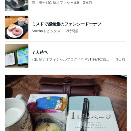
市川團十郎白猿オフィシャルB
3日前
ミスドで感無量のファンシードーナツ
Amebaトピックス
12時間前
７人待ち
沢田聖子オフィシャルブログ「In My Heartな旅日
3日前
記」by Ameba