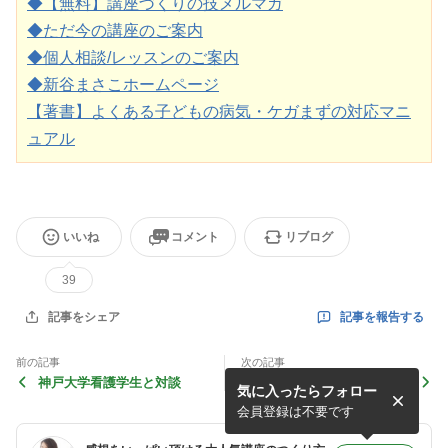
◆【無料】講座づくりの技メルマガ
◆ただ今の講座のご案内
◆個人相談/レッスンのご案内
◆新谷まさこホームページ
【著書】よくある子どもの病気・ケガまずの対応マニ
ュアル
いいね
コメント
リブログ
39
記事を報告する
記事をシェア
前の記事
次の記事
神戸大学看護学生と対談
ＧＷ中のブログ記事と準備し
気に入ったらフォロー
ておきたい７つのこと
会員登録は不要です