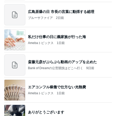
広島原爆の日 市長の言葉に動揺する総理
ブルーサファイア
2日前
私だけ仕事の日に義家族が行った海
Amebaトピックス
1日前
斎藤元彦がぶらぶら動画のアップを止めた
Bank of Dreamの公営競技はどこへ行く
9日前
エアコンフル稼働で仕方ない光熱費
Amebaトピックス
1日前
ありがとうございます