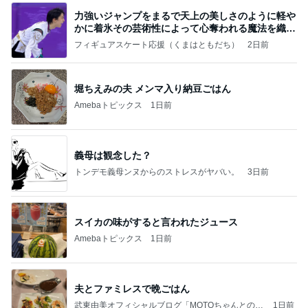
力強いジャンプをまるで天上の美しさのように軽や
かに着氷その芸術性によって心奪われる魔法を織り
なす
フィギュアスケート応援（くまはともだち）
2日前
堀ちえみの夫 メンマ入り納豆ごはん
Amebaトピックス
1日前
義母は観念した？
トンデモ義母ンヌからのストレスがヤバい。
3日前
スイカの味がすると言われたジュース
Amebaトピックス
1日前
夫とファミレスで晩ごはん
武東由美オフィシャルブログ「MOTOちゃんとのは
1日前