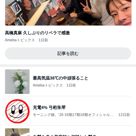
高橋真麻 久しぶりのリベラで感激
Amebaトピックス
1日前
記事を読む
最高気温38℃の中頑張ること
Amebaトピックス
1日前
充電4% 弓桁朱琴
モーニング娘。’26 16期17期18期オフィシャルブ
12日前
ログ Powered by Ameba