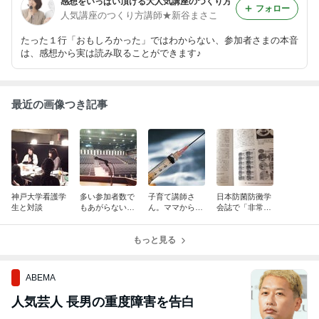
感想をいっぱい頂ける大人気講座のつくり方
フォロー
人気講座のつくり方講師★新谷まさこ
たった１行「おもしろかった」ではわからない、参加者さまの本音
は、感想から実は読み取ることができます♪
最近の画像つき記事
神戸大学看護学
多い参加者数で
子育て講師さ
日本防菌防黴学
生と対談
もあがらない方
ん。ママからの
会誌で「非常に
法
相談に困った事
良い事例」と書
ありませんか？
籍が紹介されま
もっと見る
した
ABEMA
人気芸人 長男の重度障害を告白