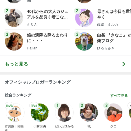
eri.
2
2
40代からの大人カジュ
母さんは今日も世
アルを品良く着こなす
やく
ファッションブログ
えりん
藤緒 ミルカ
3
3
銀の滴降る降るまわり
白柴 『きなこ』 
に・・・
楽ブログ
illallan
ひろ☆みき
もっと見る
オフィシャルブロガーランキング
総合ランキング
すべて見る
1
2
3
市川團十郎白
小林麻央
だいたひかる
桃
クロ
猿