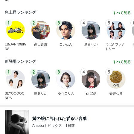
急上昇ランキング
すべて見る
1
2
3
4
5
EBiDAN 39&Ki
高山善廣
こいたん
島倉りか
つばきファク
DS
トリー
新登場ランキング
すべて見る
1
2
3
4
5
BEYOOOOO
島倉りか
ゆうこりん
石 安伊
蒼井心音
NDS
姉の娘に言われたずるい言葉
Amebaトピックス
1日前