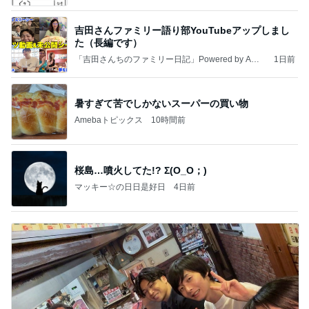
吉田さんファミリー語り部YouTubeアップしまし
た（長編です）
「吉田さんちのファミリー日記」Powered by Ame
1日前
ba 吉田さんファミリーオフィシャルブログ
暑すぎて苦でしかないスーパーの買い物
Amebaトピックス
10時間前
桜島…噴火してた!? Σ(O_O；)
マッキー☆の日日是好日
4日前