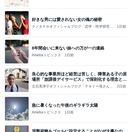
好きな男には愛されない女の魂の秘密
クノタチホオフィシャルブログ「恋学・性学研究
1日前
室」Powered by Ameba
8年間会いに来ない妹への万が一の連絡
Amebaトピックス
1日前
良心的な事業所ほど経営は苦しく、障害ある子の居
場所「放課後デイサービス」で深刻化する理念と現
実の
立石美津子オフィシャルブログ「テキトー母さんの
2日前
すすめ」Powered by Ameba
急に暑くなった午後のギラギラ太陽
Amebaトピックス
1日前
涅槃寂静をゴールに設定することがなぜ大事なの