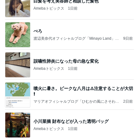
白髪を考え美容師と相談した髪色
Amebaトピックス
1日前
ぺろ
渡辺美奈代オフィシャルブログ「Minayo Land」P
9日前
owered by Ameba
誤嚥性肺炎になった母の急な変化
Amebaトピックス
1日前
噴火に暑さ。ピークな八月は⚠️注意することが大切
❗️
マリアオフィシャルブログ「ひむかの風にさそわれ
2日前
て」Powered by Ameba
小川菜摘 財布などが入った透明バッグ
Amebaトピックス
1日前