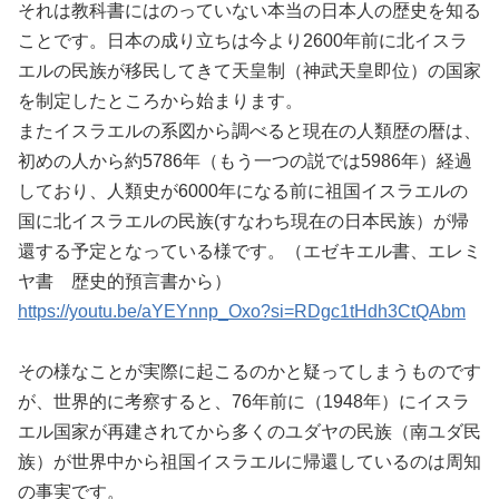
それは教科書にはのっていない本当の日本人の歴史を知る
ことです。日本の成り立ちは今より2600年前に北イスラ
エルの民族が移民してきて天皇制（神武天皇即位）の国家
を制定したところから始まります。
またイスラエルの系図から調べると現在の人類歴の暦は、
初めの人から約5786年（もう一つの説では5986年）経過
しており、人類史が6000年になる前に祖国イスラエルの
国に北イスラエルの民族(すなわち現在の日本民族）が帰
還する予定となっている様です。（エゼキエル書、エレミ
ヤ書 歴史的預言書から）
https://youtu.be/aYEYnnp_Oxo?si=RDgc1tHdh3CtQAbm
その様なことが実際に起こるのかと疑ってしまうものです
が、世界的に考察すると、76年前に（1948年）にイスラ
エル国家が再建されてから多くのユダヤの民族（南ユダ民
族）が世界中から祖国イスラエルに帰還しているのは周知
の事実です。