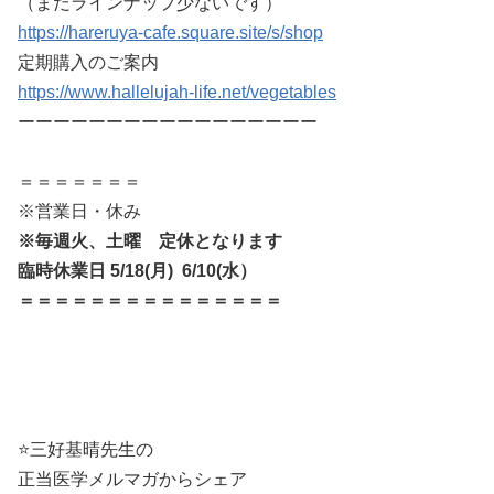
（まだラインナップ少ないです）
https://hareruya-cafe.square.site/s/shop
定期購入のご案内
https://www.hallelujah-life.net/vegetables
ーーーーーーーーーーーーーーーーー
＝＝＝＝＝＝＝
※営業日・休み
※毎週火、土曜 定休となります
臨時休業日 5/18(月) 6/10(水）
＝＝＝＝＝＝＝＝＝＝＝＝＝＝＝
⭐️三好基晴先生の
正当医学メルマガからシェア