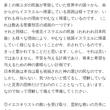
多くの南ユダの民族が寄留していた世界中の国々から、命
からがらイスラエルへ帰還している原因は様々ですが、い
ずれも何らかの理由でやむなく帰還しているのです。（こ
れは数ある聖書預言の成就の一つです）
それと同様に、今後北イスラエルの民族（われわれ日本民
族）も様々な理由により、やむなく祖国イスラエルに帰還
していく様になるということが今、示されているのです。
きっと驚かれてることだと思います。しかし、それは災い
ではありません。平安を与える計画であり、将来と希望を
与えるための神の素晴らしい計画です。
日本民族は本当は最も祝福された神の選びの民なのです。
しかし、知らない、気づかないと慌てるし、理解していな
いと災害の恐怖だけでおののくこととなってしまいます。
なので知って理解して備えて準備してください。
①イエスキリストの救いを受け取り、霊的な救いの方舟に