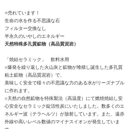
⭐️売れています！
生命の水を作る不思議な石
フィルター交換なし
半永久のいやしのエネルギー
天然特殊多孔質鉱物（高品質泥岩）
「焼結セラミック」 飲料水用
○爆発を繰り返した火山灰と鉱物が堆積し誕生した多孔質
粘土鉱物（高品質泥岩）で、
美味しく安全で様々の不思議な力のある水がリーズナブル
に作れます。
○天然の自然鉱物を特殊製法（高温度）にて燃焼焼結し安
心安全なセラミック錠活性炭にいたしました。数多くのエ
ネルギー波（テラヘルツ）が放射しています。また、遠赤
外線や高いレベル数値のマイナスイオンが発生していま