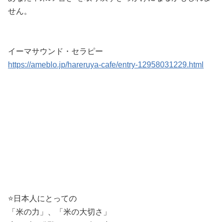
せん。
イーマサウンド・セラピー
https://ameblo.jp/hareruya-cafe/entry-12958031229.html
⭐️日本人にとっての
「米の力」、「米の大切さ」