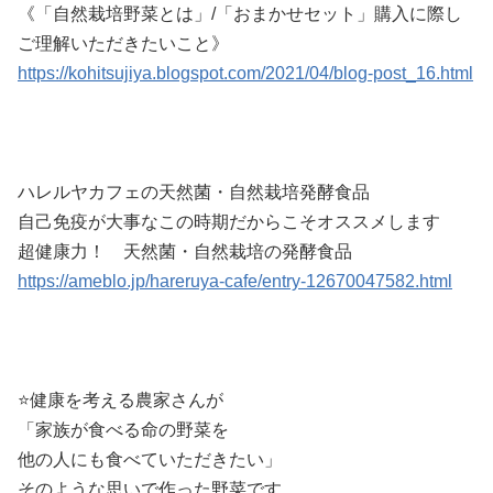
《「自然栽培野菜とは」/「おまかせセット」購入に際し
ご理解いただきたいこと》
https://kohitsujiya.blogspot.com/2021/04/blog-post_16.html
ハレルヤカフェの天然菌・自然栽培発酵食品
自己免疫が大事なこの時期だからこそオススメします
超健康力！ 天然菌・自然栽培の発酵食品
https://ameblo.jp/hareruya-cafe/entry-12670047582.html
⭐️健康を考える農家さんが
「家族が食べる命の野菜を
他の人にも食べていただきたい」
そのような思いで作った野菜です。