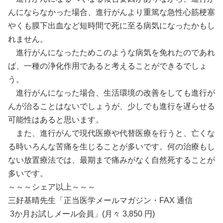
んにならなかった場合、進行がんより重篤な急性心筋梗塞
やくも膜下出血など短時間で死に至る病気になったかもし
れません。
進行がんになったためこのような病気を免れたのであれ
ば、一種の浄化作用であると考えることができるでしょ
う。
進行がんになった場合、生活環境の改善をしても進行が
んが治ることはないでしょうが、少しでも進行を遅らせる
可能性はあると思います。
また、進行がんで現代医療や代替医療を行うと、亡くな
る時いろんな苦痛を生じることが多いです。何の治療もし
ない放置療法では、最期まで痛みがなく自然死することが
多いです。
～～～シェア以上～～～
三好基晴先生「正当医学メールマガジン・FAX 通信
3か月お試しメール会員」(月々 3,850 円)