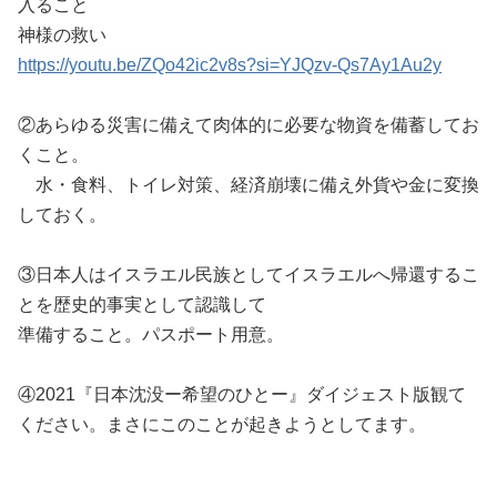
入ること
神様の救い
https://youtu.be/ZQo42ic2v8s?si=YJQzv-Qs7Ay1Au2y
②あらゆる災害に備えて肉体的に必要な物資を備蓄してお
くこと。
水・食料、トイレ対策、経済崩壊に備え外貨や金に変換
しておく。
③日本人はイスラエル民族としてイスラエルへ帰還するこ
とを歴史的事実として認識して
準備すること。パスポート用意。
④2021『日本沈没ー希望のひとー』ダイジェスト版観て
ください。まさにこのことが起きようとしてます。