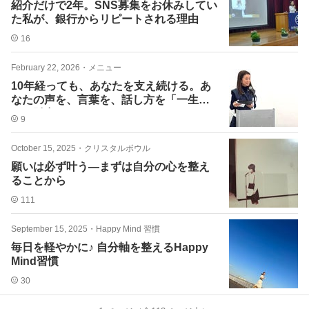
紹介だけで2年。SNS募集をお休みしてい
た私が、銀行からリピートされる理由
16
February 22, 2026
・
メニュー
10年経っても、あなたを支え続ける。あ
なたの声を、言葉を、話し方を「一生モ
ノの財産に」
9
October 15, 2025
・
クリスタルボウル
願いは必ず叶う―まずは自分の心を整え
ることから
111
September 15, 2025
・
Happy Mind 習慣
毎日を軽やかに♪ 自分軸を整えるHappy
Mind習慣
30