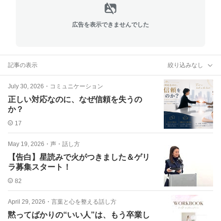
広告を表示できませんでした
記事の表示
絞り込みなし
July 30, 2026
・
コミュニケーション
正しい対応なのに、なぜ信頼を失うの
か？
17
May 19, 2026
・
声・話し方
【告白】星読みで火がつきました＆ゲリ
ラ募集スタート！
82
April 29, 2026
・
言葉と心を整える話し方
黙ってばかりの“いい人”は、もう卒業し