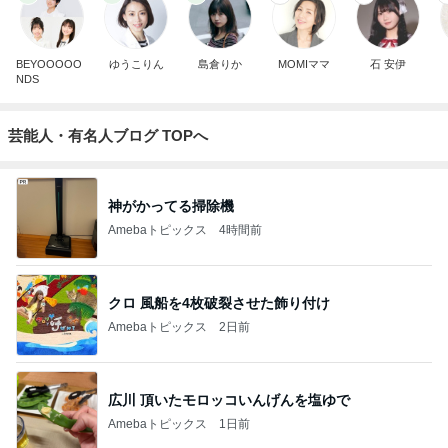
BEYOOOOO
ゆうこりん
島倉りか
MOMIママ
石 安伊
NDS
芸能人・有名人ブログ TOPへ
神がかってる掃除機
Amebaトピックス
4時間前
クロ 風船を4枚破裂させた飾り付け
Amebaトピックス
2日前
広川 頂いたモロッコいんげんを塩ゆで
Amebaトピックス
1日前