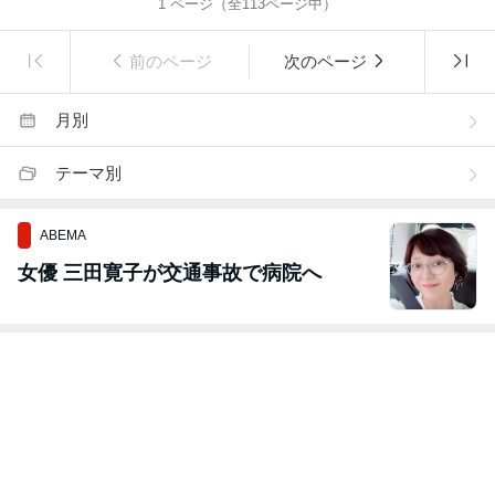
1
ページ（全
113
ページ中）
前のページ
次のページ
月別
テーマ別
ABEMA
女優 三田寛子が交通事故で病院へ