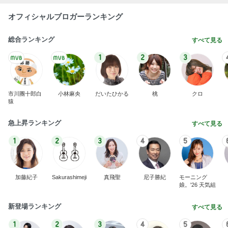
オフィシャルブロガーランキング
総合ランキング
すべて見る
1
2
3
市川團十郎白
小林麻央
だいたひかる
桃
クロ
猿
急上昇ランキング
すべて見る
1
2
3
4
5
加藤紀子
Sakurashimeji
真飛聖
尼子勝紀
モーニング
娘。'26 天気組
新登場ランキング
すべて見る
1
2
3
4
5