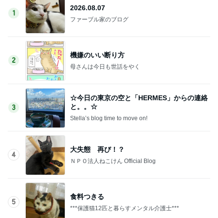
2026.08.07
1
ファーブル家のブログ
機嫌のいい断り方
2
母さんは今日も世話をやく
☆今日の東京の空と「HERMES」からの連絡
と。。☆
3
Stella’s blog time to move on!
大失態 再び！？
4
ＮＰＯ法人ねこけん Official Blog
食料つきる
5
***保護猫12匹と暮らすメンタル介護士***