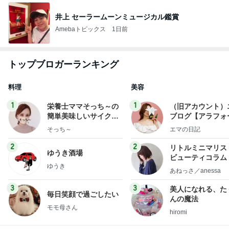
井上 セーラームーンミュージカル鑑賞
Amebaトピックス
1日前
トップブロガーランキング
料理
美容
1
1
栄養士ママそっち～の
（旧アカウント）
簡単美味しいサイクル
ブログ【アラフォ
献立
社売却セカンドラ
そっち～
エマの日記
フ】
2
2
リトルミニマリス
ゆうき酒場
ビューティコラム 
ゆうき
little minimalist'
あねっさ／anessa
uty colum
3
3
美人になれる、た
毎日笑顔で過ごしたい
んの魔法
モモ母さん
hiromi