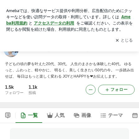
人生にJOYを 日常にHAPPYを❤
アプリをダウンロードして
ブログの更新通知
を受け取りまし
開く
ょう。
人生にJOYを 日常にHAPPYを❤
子どもの頃の夢を叶えた20代、30代。 人生のまさかも体験した40代。 ゆる
っと、ふわっと、軽やかに、 明るく、美しく生きたい50代の今。 一歩踏み出
せば、 毎日はもっと楽しく変わる JOYとHAPPYを❤お伝えします。
1.5k
1.1k
フォロー
フォロワー
投稿
一覧
人気
画像
テーマ