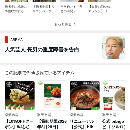
帰省中に地味に
【帰省土産】リ
ただ過ごす「父
【楽天お買い物
情報収集するツ
リエンベルグ
との時間」
マラソン】リア
ール
ルBUYな私の愛
用品
もっと見る
ABEMA
人気芸人 長男の重度障害を告白
この記事でPickされているアイテム
楽天市場
楽天市場
楽天市場
楽天市場
【10%OFFクー
【賞味期限2026
リニューアル！
公式 bibigo ビ
ポン】8/4(火) 2
年8月29日】 数
【公式】 bibigo
ビゴ ソルロン