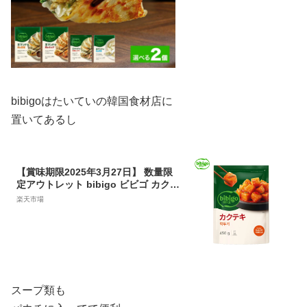
bibigoはたいていの韓国食材店に
置いてあるし
【賞味期限2025年3月27日】 数量限
定アウトレット bibigo ビビゴ カクテ
キキムチ450g クール便 キムチ 韓国
楽天市場
韓国食品 韓国料理 韓国キムチ 訳あり
アウトレット パウチ
スープ類も