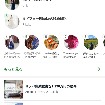
smk
3
ミドフォーRikakoの晩婚日記
Rikako
4
5
6
7
8
夕刊マダムの
♡日能研で20
marble模様の
The more you
好きなことを
悠々優待生活♪
22年受験終
毎日♡･*3学年
know,the less
楽しむオトナ
了！都内伝統
差姉妹の母や
you need.
女子の暮らし
校に入学♡
ってます
もっと見る
リノベ実績豊富な1,190万円の物件
Amebaトピックス
1日前