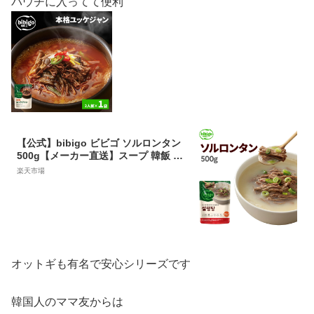
パウチに入ってて便利
【公式】bibigo ビビゴ ソルロンタン
500g【メーカー直送】スープ 韓飯 韓
国料理 ギフト プレゼント 惣菜 常温
楽天市場
オットギも有名で安心シリーズです
韓国人のママ友からは