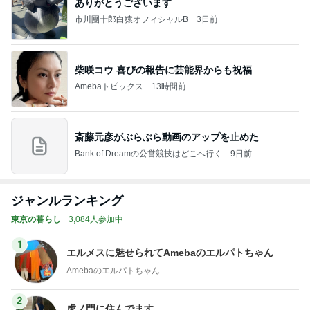
ありがとうございます
市川團十郎白猿オフィシャルB
3日前
柴咲コウ 喜びの報告に芸能界からも祝福
Amebaトピックス
13時間前
斎藤元彦がぶらぶら動画のアップを止めた
Bank of Dreamの公営競技はどこへ行く
9日前
ジャンルランキング
東京の暮らし
3,084人参加中
1
エルメスに魅せられてAmebaのエルパトちゃん
Amebaのエルパトちゃん
2
虎ノ門に住んでます