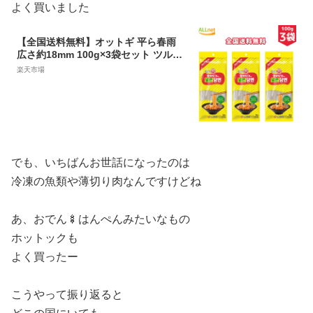
よく買いました
【全国送料無料】オットギ 平ら春雨
広さ約18mm 100g×3袋セット ツルツ
ル 板状 粉皮 中華食材 冬の暖かい鍋料
楽天市場
理に 前菜 寛粉皮 ダーラーピー 韓国タ
ンミョン 中国春雨 太い 平春雨 韓国
春雨 平ら春雨 タンミョン オットゥギ
Chinese Wide 太い春雨 Vermicelli
でも、いちばんお世話になったのは
冷凍の魚類や薄切り肉なんですけどね
あ、おでん🍢はんぺんみたいなもの
ホットックも
よく買ったー
こうやって振り返ると