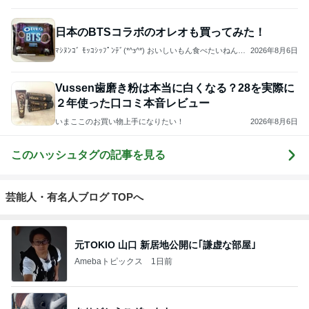
日本のBTSコラボのオレオも買ってみた！
ﾏｼﾇﾝｺﾞ ﾓｯｺｼｯﾌﾟﾝﾃﾞ(*^з^*) おいしいもん食べたいねんけ
2026年8月6日
ど(*^з^*)
Vussen歯磨き粉は本当に白くなる？28を実際に
２年使った口コミ本音レビュー
いまここのお買い物上手になりたい！
2026年8月6日
このハッシュタグの記事を見る
芸能人・有名人ブログ TOPへ
元TOKIO 山口 新居地公開に｢謙虚な部屋｣
Amebaトピックス
1日前