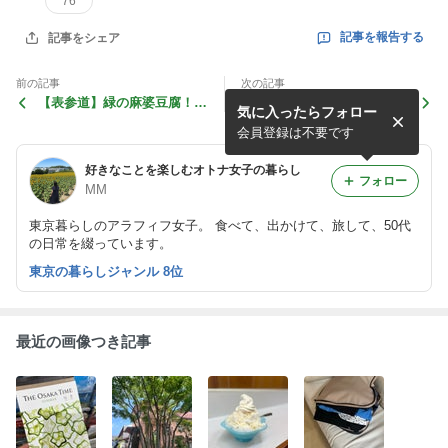
76
記事を報告する
記事をシェア
前の記事
次の記事
【表参道】緑の麻婆豆腐！V
【横浜限定】近沢レースのレ
気に入ったらフォロー
egan Veggie 嫦娥 (joga)
ースハンカチ
会員登録は不要です
好きなことを楽しむオトナ女子の暮らし
フォロー
MM
東京暮らしのアラフィフ女子。 食べて、出かけて、旅して、50代
の日常を綴っています。
東京の暮らしジャンル 8位
最近の画像つき記事