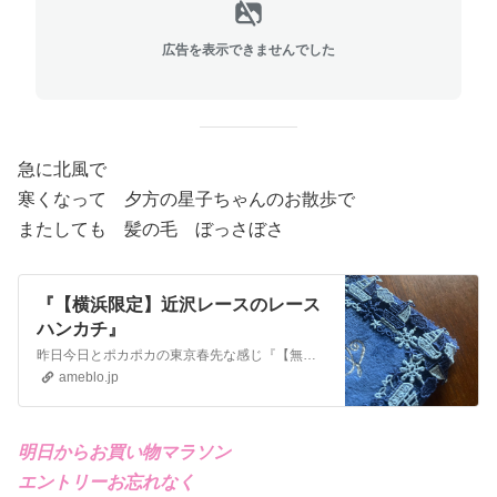
広告を表示できませんでした
急に北風で
寒くなって 夕方の星子ちゃんのお散歩で
またしても 髪の毛 ぼっさぼさ
『【横浜限定】近沢レースのレース
ハンカチ』
昨日今日とポカポカの東京春先な感じ『【無印良品】数年ぶりに買い求めたもの』今日は前々から行きたかったセミナーを 忘れていた…大失態！行くことではなくてあること…
ameblo.jp
明日からお買い物マラソン
エントリーお忘れなく