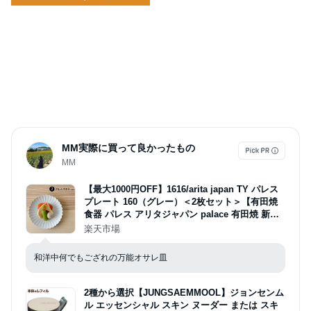
MM実際に買って良かったもの
MM
【最大1000円OFF】1616/arita japan TY パレス
プレート 160（グレー）＜2枚セット＞【有田焼
食器 パレス アリタジャパン palace 有田焼 新生
活 送料無料 皿 プレート うつわ 取り皿 モダン お
楽天市場
しゃれ プレゼント ケーキ皿 ギフト 母の日】
和洋中何でもござれの万能オサレ皿
2種から選択【JUNGSAEMMOOL】ジョンセンム
ル エッセンシャル スキン ヌーダー または スキ