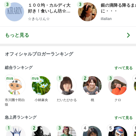
3
3
１００均・カルディ大
銀の滴降る降るま
好き！食いしん坊☆き
に・・・
らりん☆のブログ
☆きらりん☆
illallan
もっと見る
オフィシャルブロガーランキング
総合ランキング
すべて見る
1
2
3
市川團十郎白
小林麻央
だいたひかる
桃
クロ
猿
急上昇ランキング
すべて見る
1
2
3
4
5