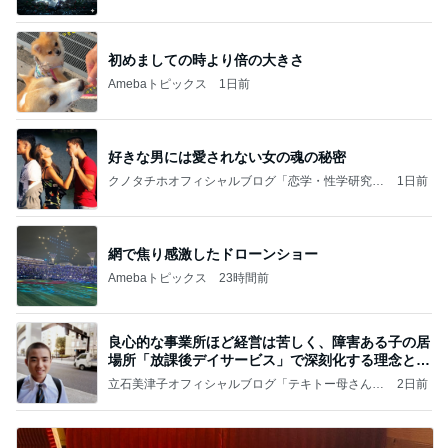
編）
初めましての時より倍の大きさ
Amebaトピックス
1日前
好きな男には愛されない女の魂の秘密
クノタチホオフィシャルブログ「恋学・性学研究
1日前
室」Powered by Ameba
網で焦り感激したドローンショー
Amebaトピックス
23時間前
良心的な事業所ほど経営は苦しく、障害ある子の居
場所「放課後デイサービス」で深刻化する理念と現
実の
立石美津子オフィシャルブログ「テキトー母さんの
2日前
すすめ」Powered by Ameba