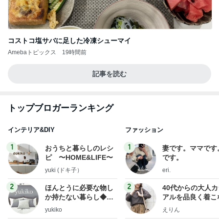
コストコ塩サバに足した冷凍シューマイ
Amebaトピックス
19時間前
記事を読む
トップブロガーランキング
インテリア&DIY
ファッション
1
1
おうちと暮らしのレシ
妻です。ママです
ピ 〜HOME&LIFE〜
です。
yuki (ドキ子）
eri.
2
2
ほんとうに必要な物し
40代からの大人
か持たない暮らし◆Ke
アルを品良く着こ
ep Life Simple◆〜イ
ファッションブロ
yukiko
えりん
ンテリアのきろく〜