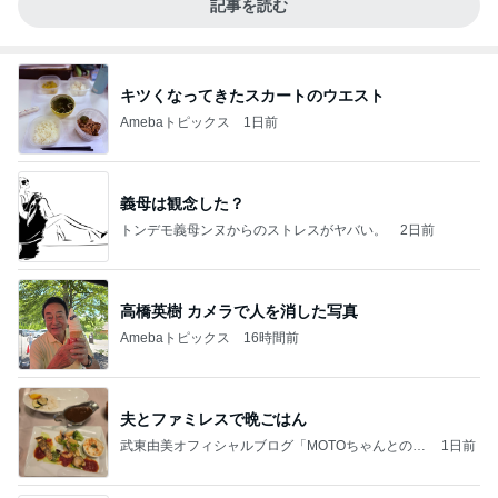
記事を読む
キツくなってきたスカートのウエスト
Amebaトピックス
1日前
義母は観念した？
トンデモ義母ンヌからのストレスがヤバい。
2日前
高橋英樹 カメラで人を消した写真
Amebaトピックス
16時間前
夫とファミレスで晩ごはん
武東由美オフィシャルブログ「MOTOちゃんとのは
1日前
っぴぃな毎日」Powered by Ameba