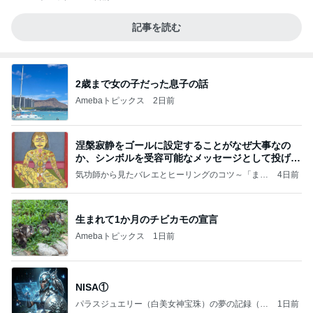
記事を読む
2歳まで女の子だった息子の話
Amebaトピックス
2日前
涅槃寂静をゴールに設定することがなぜ大事なの
か、シンボルを受容可能なメッセージとして投げる
ことが
気功師から見たバレエとヒーリングのコツ～「まと
4日前
いのば」ブログ
生まれて1か月のチビカモの宣言
Amebaトピックス
1日前
NISA①
パラスジュエリー（白美女神宝珠）の夢の記録（続
1日前