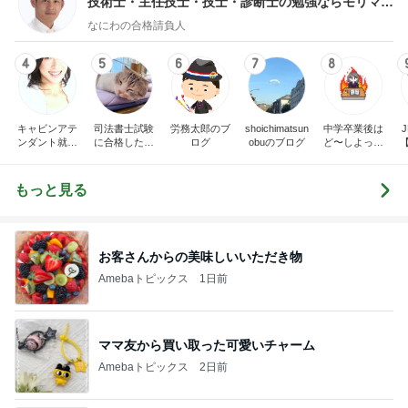
技術士・主任技士・技士・診断士の勉強ならモリマサ
ノblog
なにわの合格請負人
4
5
6
7
8
キャビンアテ
司法書士試験
労務太郎のブ
shoichimatsun
中学卒業後は
J
ンダント就活
に合格したい
ログ
obuのブログ
ど〜しよっか
指南 高橋くる
おばさん
な？刑事ドラ
みオフィシャ
マ好きママの
ルブログ by
日常♪♪
もっと見る
Ameba
お客さんからの美味しいいただき物
Amebaトピックス
1日前
ママ友から買い取った可愛いチャーム
Amebaトピックス
2日前