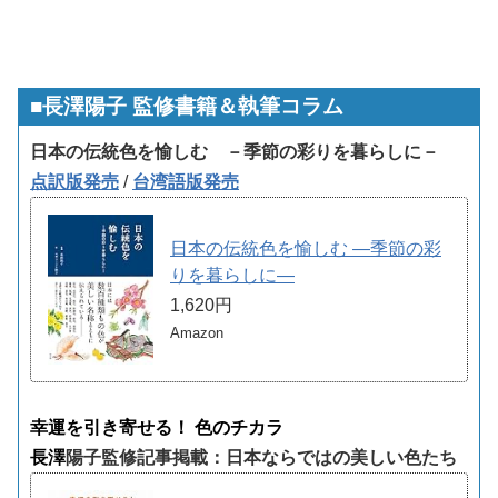
■長澤陽子 監修書籍＆執筆コラム
日本の伝統色を愉しむ －季節の彩りを暮らしに－
点訳版発売
/
台湾語版発売
日本の伝統色を愉しむ ―季節の彩
りを暮らしに―
1,620円
Amazon
幸運を引き寄せる！ 色のチカラ
長澤
陽子監修記事掲載：日本ならではの美しい色たち