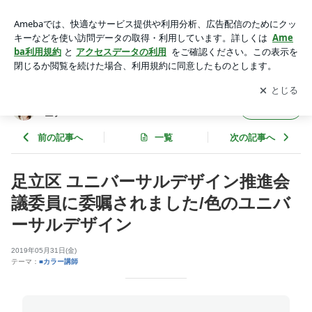
足立区 ユニバーサルデザイン推進会議委員に委嘱されました/
色のユニバーサルデザイン | 足立区北千住 カラー教室 Harmon
アプリをダウンロードして
ブログの更新通知
を受け取りまし
開く
ia・ハルモニア
ょう。
足立区北千住 カラー教室 Harmonia・ハルモ
フォロー
ニア
前の記事へ
一覧
次の記事へ
足立区 ユニバーサルデザイン推進会
議委員に委嘱されました/色のユニバ
ーサルデザイン
2019年05月31日(金)
テーマ：
■カラー講師