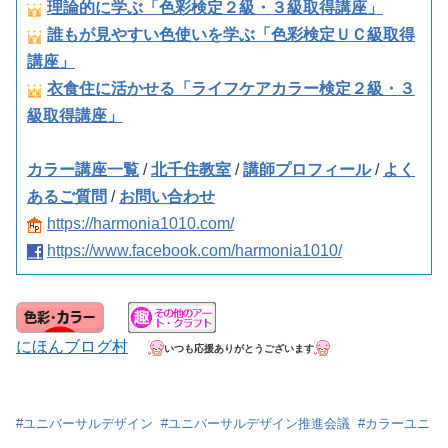
理論的に学ぶ「色彩検定２級・３級取得講座」
誰もが見やすい色使いを学ぶ「色彩検定ＵＣ級取得
講座」
衣食住に活かせる「ライフケアカラー検定２級・３
級取得講座」
カラー講座一覧
/
北千住教室
/
講師プロフィール
/
よく
あるご質問
/
お問い合わせ
https://harmonia1010.com/
https://www.facebook.com/harmonia1010/
にほんブログ村
いつも応援ありがとうございます
#
ユニバーサルデザイン
#
ユニバーサルデザイン推進会議
#
カラーユニ