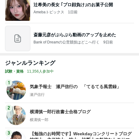
辻希美の長女 ｢プロ顔負け｣のお菓子公開
Amebaトピックス
1日前
斎藤元彦がぶらぶら動画のアップを止めた
Bank of Dreamの公営競技はどこへ行く
9日前
ジャンルランキング
試験・資格
11,356人参加中
1
気象予報士 瀬戸信行の 「てるてる風雲録」
瀬戸信行
2
横溝慎一郎行政書士合格ブログ
横溝慎一郎
3
【勉強のお時間です】Weekdayコンクリートブログ