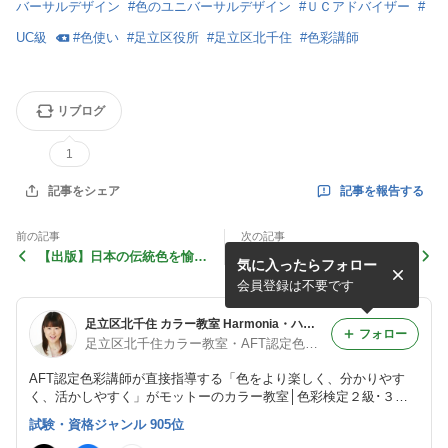
バーサルデザイン
#
色のユニバーサルデザイン
#
ＵＣアドバイザー
#
UC級
#
色使い
#
足立区役所
#
足立区北千住
#
色彩講師
リブログ
1
記事を報告する
記事をシェア
前の記事
次の記事
【出版】日本の伝統色を愉し
色彩検定ＵＣ級 練習問題集/
気に入ったらフォロー
む「中国語版」が発売になり
検定まで一か月を切りました
ました！
会員登録は不要です
足立区北千住 カラー教室 Harmonia・ハルモニア
フォロー
足立区北千住カラー教室・AFT認定色彩講師＊長澤陽子
AFT認定色彩講師が直接指導する「色をより楽しく、分かりやす
く、活かしやすく」がモットーのカラー教室│色彩検定２級･３級･
ＵＣ級オンライン講座│色彩検定直前対策オンライン講座│作品作
試験・資格ジャンル 905位
りのためのカラー基礎講座│講演･執筆･監修│足立区北千住 北千住