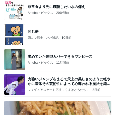
非常食より先に確認したい水の備え
Amebaトピックス
20時間前
同じ夢
四コマ戦士 パパ戦記
10日前
求めていた体型カバーできるワンピース
Amebaトピックス
11時間前
力強いジャンプをまるで天上の美しさのように軽や
かに着氷その芸術性によって心奪われる魔法を織り
なす
フィギュアスケート応援（くまはともだち）
2日前