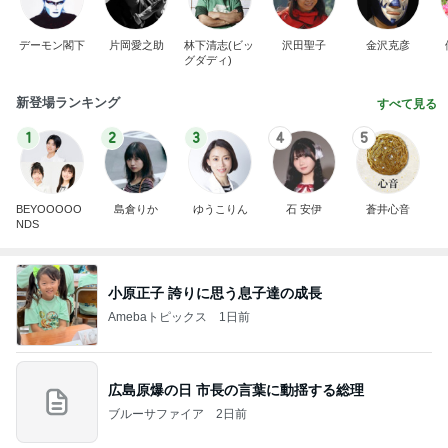
デーモン閣下
片岡愛之助
林下清志(ビッ
沢田聖子
金沢克彦
グダディ)
新登場ランキング
すべて見る
1
2
3
4
5
BEYOOOOO
島倉りか
ゆうこりん
石 安伊
蒼井心音
NDS
小原正子 誇りに思う息子達の成長
Amebaトピックス
1日前
広島原爆の日 市長の言葉に動揺する総理
ブルーサファイア
2日前