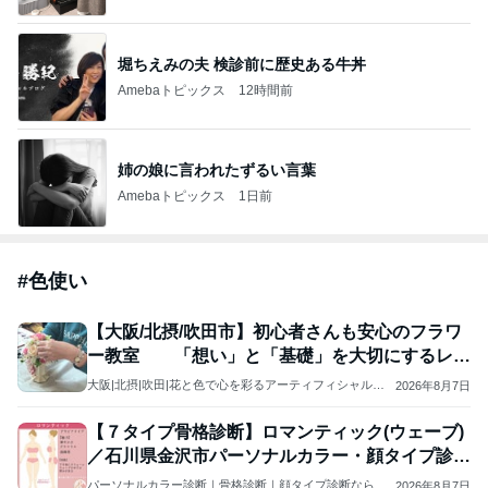
堀ちえみの夫 検診前に歴史ある牛丼
Amebaトピックス
12時間前
姉の娘に言われたずるい言葉
Amebaトピックス
1日前
#
色使い
【大阪/北摂/吹田市】初心者さんも安心のフラワ
ー教室 「想い」と「基礎」を大切にするレッ
スン
大阪|北摂|吹田|花と色で心を彩るアーティフィシャルフ
2026年8月7日
ラワー教室｜初心者から専門まで｜HANAIRO Style
【７タイプ骨格診断】ロマンティック(ウェーブ)
／石川県金沢市パーソナルカラー・顔タイプ診断
サロン
パーソナルカラー診断｜骨格診断｜顔タイプ診断なら
2026年8月7日