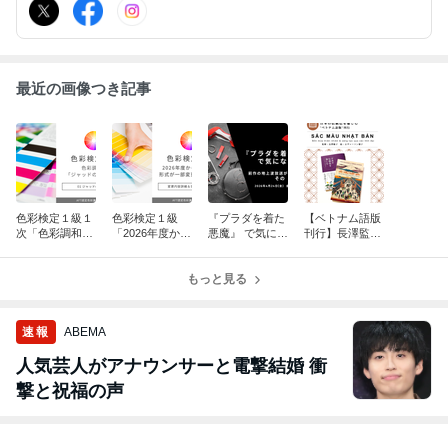
駅 西口 徒歩8分
最近の画像つき記事
色彩検定１級１
色彩検定１級
『プラダを着た
【ベトナム語版
次「色彩調和
「2026年度か
悪魔』 で気にな
刊行】長澤監修
論」攻略ポイン
ら"１級２次"」
る色は…│前作
『日本の伝統色
ト
形式が一部変更
の地上波放送
を愉しむ』が発
になります＆合
もっと見る
が"2倍楽しめ
売されました
格へのヒント
る"その「色」
とは？
速報
ABEMA
人気芸人がアナウンサーと電撃結婚 衝
撃と祝福の声