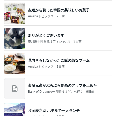
友達から貰った韓国の美味しいお菓子
Amebaトピックス
2日前
ありがとうございます
市川團十郎白猿オフィシャルB
3日前
見向きもしなかったご飯の急なブーム
Amebaトピックス
1日前
斎藤元彦がぶらぶら動画のアップを止めた
Bank of Dreamの公営競技はどこへ行く
9日前
片岡愛之助 ホテルで一人ランチ