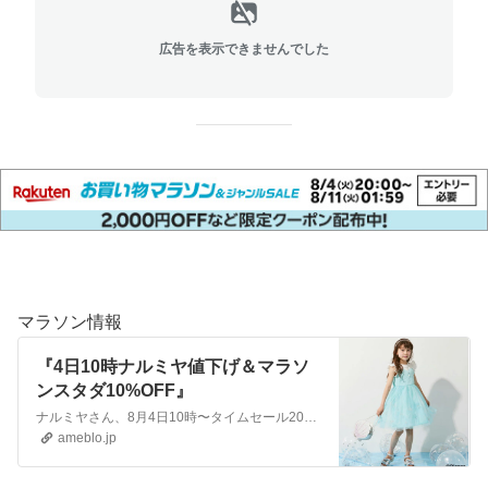
広告を表示できませんでした
マラソン情報
『4日10時ナルミヤ値下げ＆マラソ
ンスタダ10%OFF』
ナルミヤさん、8月4日10時〜タイムセール20時〜は、P10倍送料無料！！ メゾピアノ半額多数！！メゾピアノ(mezzo piano)アイシーソーダポップ柄ワ…
ameblo.jp