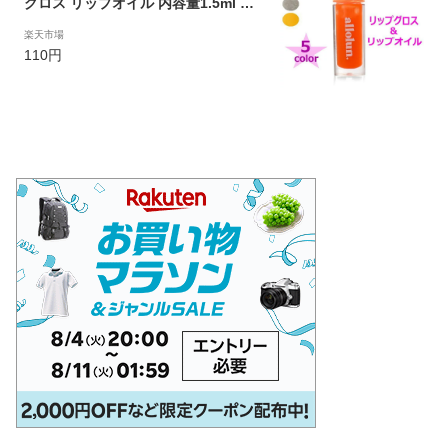
グロス リップオイル 内容量1.5ml オ
レンジ ピンク レッド シルバー イエロ
楽天市場
ー 【 U581911 】【 子供用化粧品 コ
110円
スメ キッズ ジュニア 女の子 小学生
中学生 】【 メール便対象 】