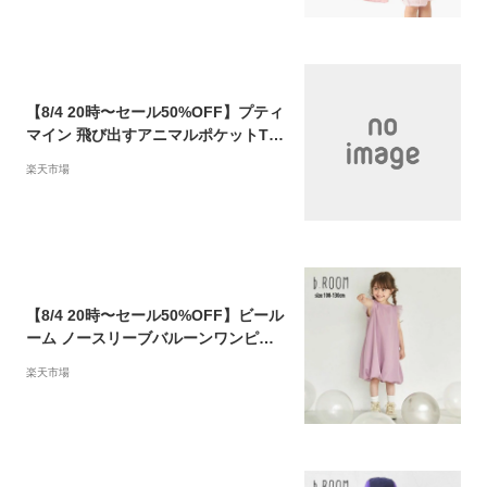
【8/4 20時〜セール50%OFF】プティ
マイン 飛び出すアニマルポケットT
接触冷感 Tシャツ トップス フレンチ
楽天市場
スリーブ 動物 アニマル 夏 ベビー キ
ッズ 子供 女の子 (90-110cm) petit m
ain 【9622235】【prs】
【8/4 20時〜セール50%OFF】ビール
ーム ノースリーブバルーンワンピー
ス 入学式 入園式 パーティー お呼ばれ
楽天市場
女の子 (100-130cm)【9811344】 【p
rs】nsb