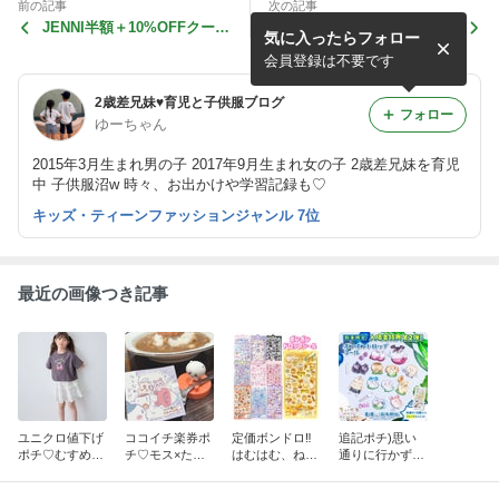
前の記事
次の記事
JENNI半額＋10%OFFクーポ
4日10時ナルミヤ値下げ＆マ
気に入ったらフォロー
ン
ラソンスタダ10%OFF
会員登録は不要です
2歳差兄妹♥︎育児と子供服ブログ
フォロー
ゆーちゃん
2015年3月生まれ男の子 2017年9月生まれ女の子 2歳差兄妹を育児
中 子供服沼w 時々、お出かけや学習記録も♡
キッズ・ティーンファッションジャンル 7位
最近の画像つき記事
ユニクロ値下げ
ココイチ楽券ポ
定価ボンドロ‼︎
追記ポチ)思い
ポチ♡むすめ服
チ♡モス×たま
はむはむ、ねこ
通りに行かず…
ポチ♡7日10時
ごっちラッキー
ねこ、ももいろ
マラソンポチ♡
ピンクラテ値下
バッグ♡おすす
ボンボン今買え
このあと0時ボ