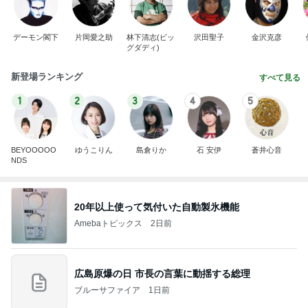
デーモン閣下
片岡愛之助
林下清志(ビッ
沢田聖子
金沢克彦
グダディ)
新登場ランキング
すべて見る
1
2
3
4
5
BEYOOOOO
ゆうこりん
島倉りか
石 安伊
蒼井心音
NDS
20年以上使って気付いた自動製氷機能
Amebaトピックス
2日前
広島原爆の日 市長の言葉に動揺する総理
ブルーサファイア
1日前