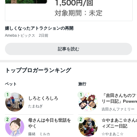
嬉しくなったアトラクションの再開
Amebaトピックス
2日前
記事を読む
トップブロガーランキング
ペット
旅行
1
1
「吉田さんちのフ
しろとくろしろ
リー日記」Powere
たまねぎ
y Ameba 吉田さ
吉田さんファミリー
ミリーオフィシャ
ログ
2
2
母さんは今日も世話を
☆やまあこ☆さん
やく
ィズニー日記
藤緒 ミルカ
☆やまあこ☆