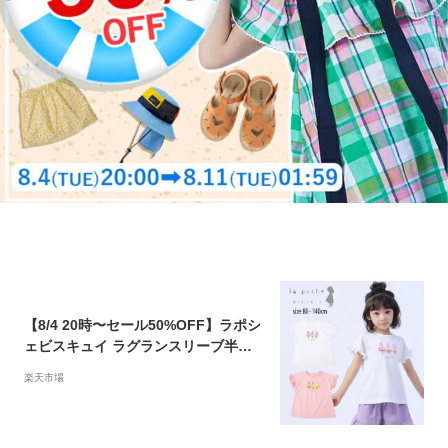
【8/4 20時〜セール50%OFF】ラポシ
ェビスキュイ ラグランスリーブ半袖T
シャツ (80cm-140cm) トップス 半袖
楽天市場
スイーツ リボン フリル かわいい 春
夏 ベビー キッズ 子供 女の子 La poc
he biscuit【lp23ms003】 【prs】