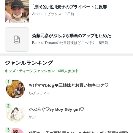
｢庶民的｣北川景子のプライベートに反響
Amebaトピックス
1日前
斎藤元彦がぶらぶら動画のアップを止めた
Bank of Dreamの公営競技はどこへ行く
8日前
ジャンルランキング
キッズ・ティーンファッション
409人参加中
1
ちびママblog❤️三姉妹とお買い物キロク♡
ちびっこママ
2
かぷろぐ♡9y Boy &6y girl♡
かぷ
3