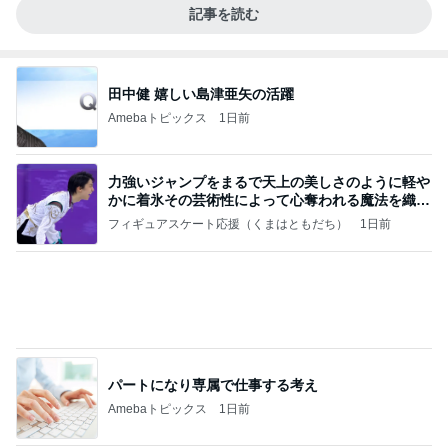
記事を読む
田中健 嬉しい島津亜矢の活躍
Amebaトピックス
1日前
力強いジャンプをまるで天上の美しさのように軽や
かに着氷その芸術性によって心奪われる魔法を織り
なす
フィギュアスケート応援（くまはともだち）
1日前
パートになり専属で仕事する考え
Amebaトピックス
1日前
夫とファミレスで晩ごはん
武東由美オフィシャルブログ「MOTOちゃんと
18時間前
のはっぴぃな毎日」Powered by Ameba