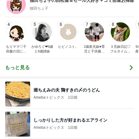
猫田ちょ子の西松屋＆セール大好き＋ゴミ部屋お掃除
猫田ちょ子
4
5
6
7
8
もりママ♡子
かゆろぐ‪‪❤︎‬9歳
ヒビノコト。
2歳差兄妹♥︎育
３兄妹日記♡
5
供服の沼にハ
と6歳姉妹
児と子供服ブ
フルタイムワ
産
マってます
ログ
ーママの毎日
もっと見る
堀ちえみの夫 鶏すきの〆のうどん
Amebaトピックス
1日前
しっかりした方が好まれるエアライン
Amebaトピックス
1日前