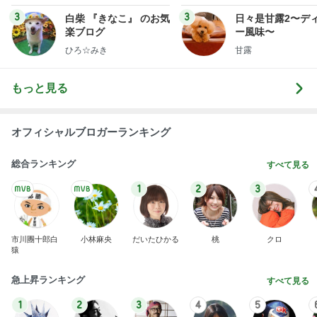
3
3
白柴 『きなこ』 のお気
日々是甘露2〜デ
楽ブログ
ー風味〜
ひろ☆みき
甘露
もっと見る
オフィシャルブロガーランキング
総合ランキング
すべて見る
1
2
3
市川團十郎白
小林麻央
だいたひかる
桃
クロ
猿
急上昇ランキング
すべて見る
1
2
3
4
5