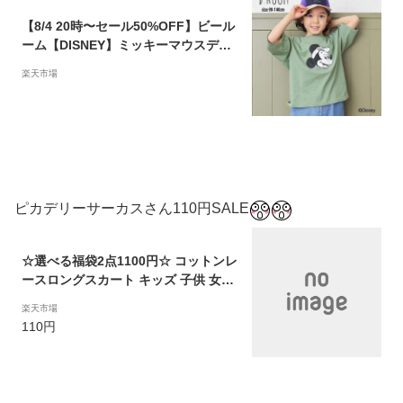
【8/4 20時〜セール50%OFF】ビール
ーム【DISNEY】ミッキーマウスデザ
インTシャツ（キャップ）半袖 Tシャ
楽天市場
ツ 男の子 女の子【9811260】【prs】
ピカデリーサーカスさん110円SALE
☆選べる福袋2点1100円☆ コットンレ
ースロングスカート キッズ 子供 女の
子 ジュニア 花模様刺繍 ウエストゴム
楽天市場
ネームタグ付き 名前タグ付き おしゃ
110円
れ シンプル かわいい 可愛い ナチュラ
ル ガーリー 春 夏 秋 90-140cm TORI
DORY トリドリー 210572【メール便
可】