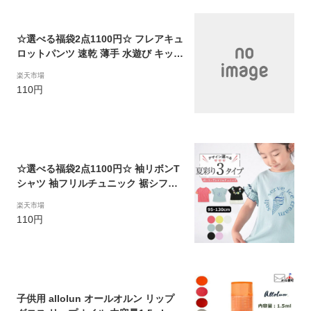
☆選べる福袋2点1100円☆ フレアキュ
ロットパンツ 速乾 薄手 水遊び キッズ
子供 女の子 ジュニア ポケット付き リ
楽天市場
ボン付き バンダナ柄 花柄 おしゃれ か
110円
わいい 可愛い カジュアル ナチュラル
夏 90-150cm TORIDORY トリドリー
711402【メール便対象】
☆選べる福袋2点1100円☆ 袖リボンT
シャツ 袖フリルチュニック 裾シフォ
ンチュニック 半袖 3タイプ キッズ 子
楽天市場
供 女の子 ジュニア おしゃれ かわいい
110円
可愛い カジュアル ナチュラル ガーリ
ー 夏 90-150cm TORIDORY トリドリ
ー 711115【メール便対象】
子供用 allolun オールオルン リップ