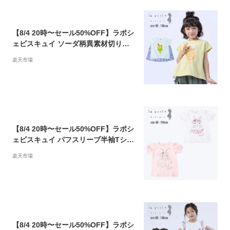
【8/4 20時〜セール50%OFF】ラポシ
ェビスキュイ ソーダ柄異素材切り替
えTシャツ (90cm-140cm) トップス
楽天市場
半袖 切り替え スイーツ アイス 刺繍
かわいい 春 夏 ベビー キッズ 子供 女
の子 La poche biscuit【lp23ms00
8】【prs】
【8/4 20時〜セール50%OFF】ラポシ
ェビスキュイ パフスリーブ半袖Tシャ
ツ (80-110cm) トップス 半袖 うさぎ
楽天市場
かわいい 春 夏 ベビー キッズ 子供 女
の子 La poche biscuit【lp23es00
7】【prs】
【8/4 20時〜セール50%OFF】ラポシ