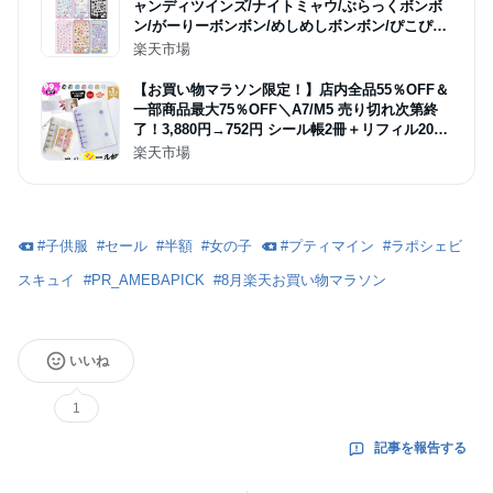
ャンディツインズ/ナイトミャウ/ぶらっくボンボ
ン/がーりーボンボン/めしめしボンボン/ぴこぴこ
ボンボン
楽天市場
【お買い物マラソン限定！】店内全品55％OFF＆
一部商品最大75％OFF＼A7/M5 売り切れ次第終
了！3,880円→752円 シール帳2冊＋リフィル20枚
／【NISHIZARC 正規品】シール帳 A6 M5 A7 PV
楽天市場
C クリアバインダー シールバインダー ダブルボ
タン カラフル
#
子供服
#
セール
#
半額
#
女の子
#
プティマイン
#
ラポシェビ
スキュイ
#
PR_AMEBAPICK
#
8月楽天お買い物マラソン
いいね
1
記事を報告する