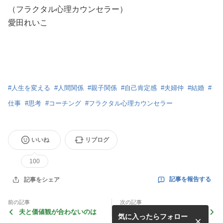
（フラクタル心理カウンセラー）
愛田れいこ
#
人生を変える
#
人間関係
#
親子関係
#
自己肯定感
#
夫婦仲
#
結婚
#
仕事
#
思考
#
コーチング
#
フラクタル心理カウンセラー
いいね
リブログ
100
記事を報告する
記事をシェア
前の記事
次の記事
夫と価値観が合わないのは
夫の実家へのストレスが１０
気に入ったらフォロー
→１に激減！〈お客様の声〉