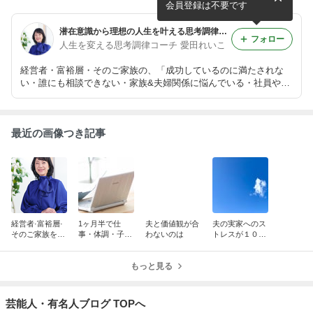
会員登録は不要です
潜在意識から理想の人生を叶える思考調律コーチング
フォロー
人生を変える思考調律コーチ 愛田れいこ
経営者・富裕層・そのご家族の、「成功しているのに満たされな
い・誰にも相談できない・家族&夫婦関係に悩んでいる・社員や家
族のために頑張っているのに理解されない」孤独感や葛藤を消滅さ
せ、潜在意識から整えて”理想の自分”を叶える『人生を変える思考
調律コーチング』
最近の画像つき記事
経営者·富裕層·
1ヶ月半で仕
夫と価値観が合
夫の実家へのス
そのご家族を支
事・体調・子供
わないのは
トレスが１０→
援する理由
が大好転！〈お
１に激減！〈お
客様の声〉
客様の声〉
もっと見る
芸能人・有名人ブログ TOPへ