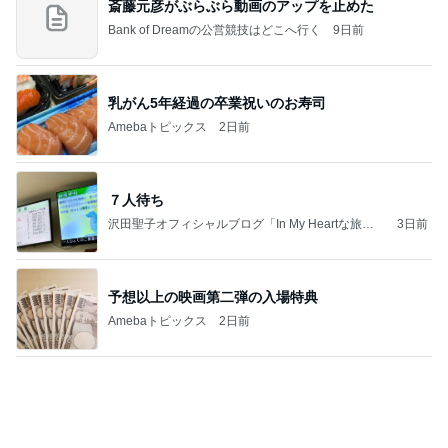
斎藤元彦がぶらぶら動画のアップを止めた
Bank of Dreamの公営競技はどこへ行く
9日前
乳がん5年経過の卒業祝いのお寿司
Amebaトピックス
2日前
７人待ち
沢田聖子オフィシャルブログ「In My Heartな旅日
3日前
記」by Ameba
予想以上の映画第二弾の入場特典
Amebaトピックス
2日前