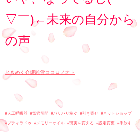
▽￣)
←未来の自分から
の声
ときめく介護雑貨ココロノオト
#
人工呼吸器
#
気管切開
#
バリバリ稼ぐ
#
引き寄せ
#
ネットショップ
#
プティラドゥ
#
メモリーオイル
#
現実を変える
#
設定変更
#
手放す