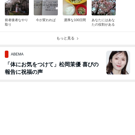
前者後者なやり
今が変われば
濃厚な100日間
あなたにはあな
取り
たの役割がある
もっと見る
ABEMA
「体にお気をつけて」松岡茉優 喜びの
報告に祝福の声