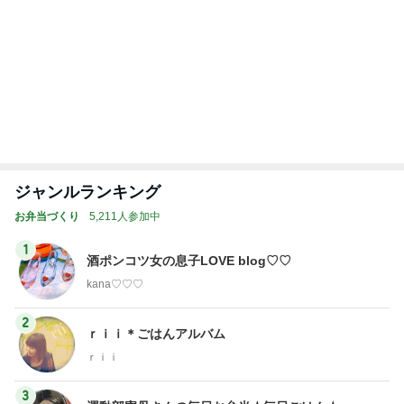
ジャンルランキング
お弁当づくり
5,211人参加中
1
酒ポンコツ女の息子LOVE blog♡♡
kana♡♡♡
2
ｒｉｉ＊ごはんアルバム
ｒｉｉ
3