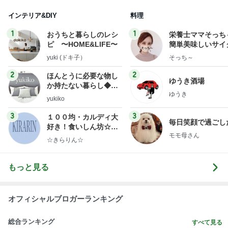
インテリア&DIY
料理
1
1
おうちと暮らしのレシ
栄養士ママそっち
ピ 〜HOME&LIFE〜
簡単美味しいサイ
献立
yuki (ドキ子）
そっち～
2
2
ほんとうに必要な物し
ゆうき酒場
か持たない暮らし◆Ke
ゆうき
ep Life Simple◆〜イ
yukiko
ンテリアのきろく〜
3
3
１００均・カルディ大
毎日笑顔で過ごし
好き！食いしん坊☆き
モモ母さん
らりん☆のブログ
☆きらりん☆
もっと見る
オフィシャルブロガーランキング
総合ランキング
すべて見る