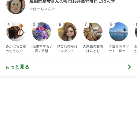
運動部寮母さんの毎日お弁当☆毎日ごはん☆
☆はーちゃん☆
4
5
6
7
8
みかぱちこ家
3兄弟ママも子
ぴこれの毎日
大家族の愛情
子連れdeリゾ
のおうちでご
育て終盤
コレクション
ごはんとお弁
ート、時々キ
はん
♬.*ﾟ
当❤︎
ャラ弁
5
ブ
もっと見る