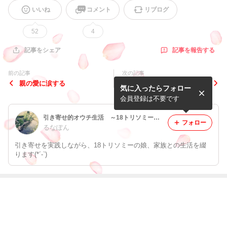
いいね
コメント
リブログ
52
4
記事を報告する
記事をシェア
前の記事
次の記事
親の愛に涙する
満タン給油入りまーす(*≧∀≦
気に入ったらフォロー
*)
会員登録は不要です
引き寄せ的オウチ生活 ～18トリソミーの子と共に今を生きる～
フォロー
るなぽん
引き寄せを実践しながら、18トリソミーの娘、家族との生活を綴
ります(*´-`)