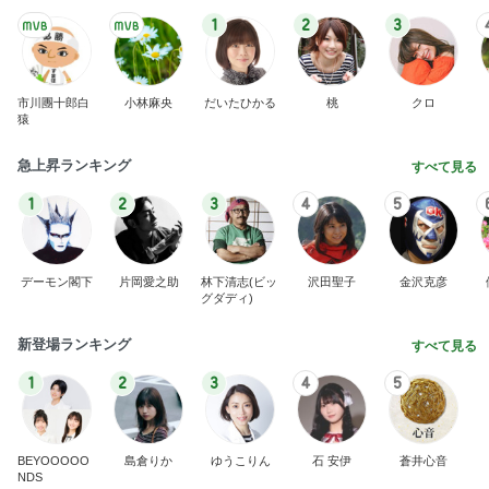
1
2
3
市川團十郎白
小林麻央
だいたひかる
桃
クロ
猿
急上昇ランキング
すべて見る
1
2
3
4
5
デーモン閣下
片岡愛之助
林下清志(ビッ
沢田聖子
金沢克彦
グダディ)
新登場ランキング
すべて見る
1
2
3
4
5
BEYOOOOO
島倉りか
ゆうこりん
石 安伊
蒼井心音
NDS