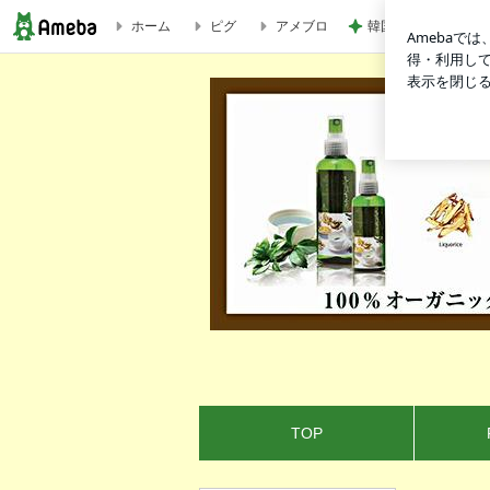
ホーム
ピグ
アメブロ
韓国で完全にやって
新店舗移転リニューアルオープンのお知らせ。いつもハヌルホス神戸本店をご利
TOP