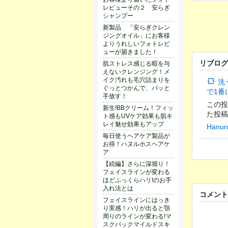
レビューその２ 安らぎ
シャンプー
新製品 「安らぎクレン
ジングオイル」にお客様
よりうれしいフォトレビ
ューが届きました！
リブログ
肌ストレス感じる暇を与
えないクレンジング！メ
イク汚れも毛穴詰まりを
洗
ぐっとつかんで、パッと
で1番に
手放す！
この投稿をInstagr
新生!BBクリーム！フィッ
た投稿
ト感もUVケア効果も肌キ
レイ魅せ効果もアップ
Hanu
毎日使うヘアケア製品が
お得！ハヌルホスヘアケ
ア
【続編】さらに深堀り！
フェイスラインが変わる
ほどふっくらハリ!のお手
入れ法とは
コメント
フェイスラインにはっき
り実感！ハリが出ると顎
周りのラインが変わる!マ
スクパックマイルドスキ