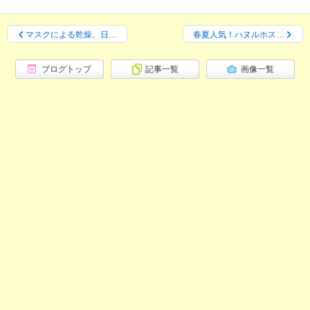
マスクによる乾燥、日…
春夏人気！ハヌルホス…
ブログトップ
記事一覧
画像一覧