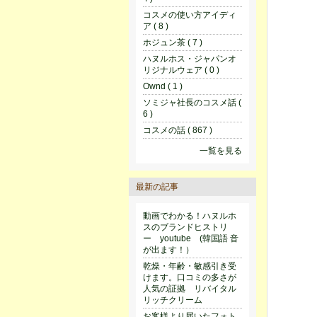
コスメの使い方アイディ
ア ( 8 )
ホジュン茶 ( 7 )
ハヌルホス・ジャパンオ
リジナルウェア ( 0 )
Ownd ( 1 )
ソミジャ社長のコスメ話 (
6 )
コスメの話 ( 867 )
一覧を見る
最新の記事
動画でわかる！ハヌルホ
スのブランドヒストリ
ー youtube (韓国語 音
が出ます！）
乾燥・年齢・敏感引き受
けます。口コミの多さが
人気の証拠 リバイタル
リッチクリーム
お客様より届いたフォト