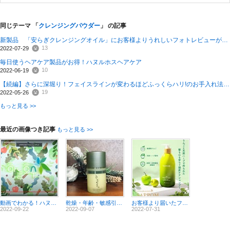
同じテーマ 「
クレンジングパウダー
」 の記事
新製品 「安らぎクレンジングオイル」にお客様よりうれしいフォトレビューが届きました！
13
2022-07-29
毎日使うヘアケア製品がお得！ハヌルホスヘアケア
10
2022-06-19
【続編】さらに深堀り！フェイスラインが変わるほどふっくらハリ!のお手入れ法とは
19
2022-05-26
もっと見る >>
最近の画像つき記事
もっと見る >>
動画でわかる！ハヌルホスのブランドヒストリー youtube (韓国語 音が出ます！）
乾燥・年齢・敏感引き受けます。口コミの多さが人気の証拠 リバイタルリッチクリーム
お客様より届いたフォトレビューその２ 安らぎシャンプー
2022-09-22
2022-09-07
2022-07-31