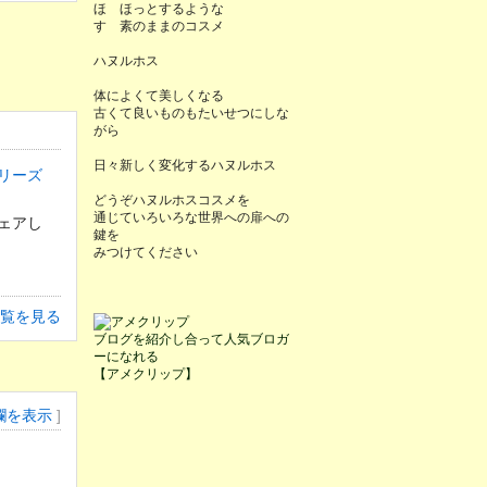
ほ ほっとするような
す 素のままのコスメ
ハヌルホス
体によくて美しくなる
古くて良いものもたいせつにしな
がら
日々新しく変化するハヌルホス
リーズ
どうぞハヌルホスコスメを
通じていろいろな世界への扉への
鍵を
みつけてください
覧を見る
ブログを紹介し合って人気ブロガ
ーになれる
【アメクリップ】
欄を表示
]