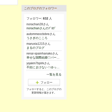
このブログのフォロワー
フォロワー:
632
人
norachan28さん
norachanさんのﾌﾞﾛｸﾞ
autommeoctobreさん
うさぎのこころ
maruxia1215さん
まるのブログ
renai-spainhanakoさん
幸せな国際結婚♡パートナーシップを叶える方法
yqakm7bplrkさん
不妊にまけない！ゆっくりでも妊活記録
一覧を見る
フォロー
フォローすると、このブログの
更新情報が届きます。