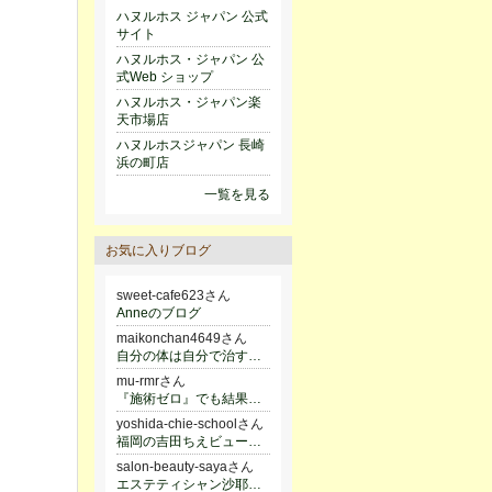
ハヌルホス ジャパン 公式
サイト
ハヌルホス・ジャパン 公
式Web ショップ
ハヌルホス・ジャパン楽
天市場店
ハヌルホスジャパン 長崎
浜の町店
一覧を見る
お気に入りブログ
sweet-cafe623さん
Anneのブログ
maikonchan4649さん
自分の体は自分で治す！リメディアルマッサージ&ヨガで最強ボディ
mu-rmrさん
『施術ゼロ』でも結果と売上を作る！ ダイエット指導者のためのリバウンドしないオンラインダイエットカウンセリング/泉佐野市
yoshida-chie-schoolさん
福岡の吉田ちえビューティスクール【ビ.ジュリアン校】活動日誌
salon-beauty-sayaさん
エステティシャン沙耶の美容日記