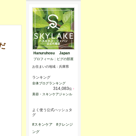
だ
Hanuruhosu Japan
プロフィール
｜
ピグの部屋
お住まいの地域：
兵庫県
ランキング
全体ブログランキング
314,083
位
↑
ラ
美容・スキンケアジャンル
ン
キ
ン
グ
よく使う公式ハッシュタ
上
グ
昇
#スキンケア
#クレンジ
ング