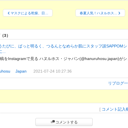
マスクによる乾燥、日…
春夏人気！ハヌルホス…
（3）
うたびに、ぱっと明るく、つるんとなめらか肌にスタッフ談SAPPOMシ
...
amで見る ハヌルホス・ジャパン(@hanuruhosu.japan)がシェアし
ruhosu Japan
2021-07-24 10:27:36
リブログ一
[
コメント記入
コメントする