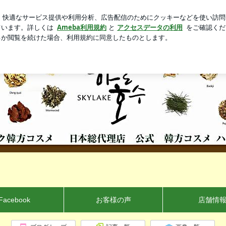
新規登録
もーた感のお店
芸能人ブログ
人気ブログ
用くださいまし... | 韓方コスメ ハヌルホス・ジャパン 【 skyla
Facebook
お客様の声
店舗情