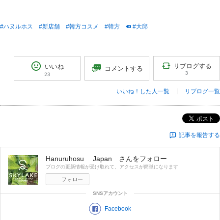
#ハヌルホス
#新店舗
#韓方コスメ
#韓方
#大邱
リブログする
いいね
コメントする
3
23
いいね！した人一覧
リブログ一覧
ポスト
記事を報告する
Hanuruhosu Japan
さんをフォロー
ブログの更新情報が受け取れて、アクセスが簡単になります
フォロー
SNSアカウント
Facebook