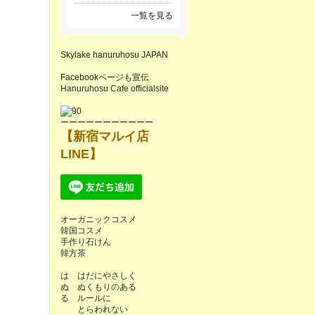
一覧を見る
Skylake hanuruhosu JAPAN
Facebookページも宣伝
Hanuruhosu Cafe officialsite
ーーーーーーーーーーー
【新宿マルイ店
LINE】
オーガニックコスメ
韓国コスメ
手作り石けん
韓方茶
は はだにやさしく
ぬ ぬくもりのある
る ルールに
とらわれない