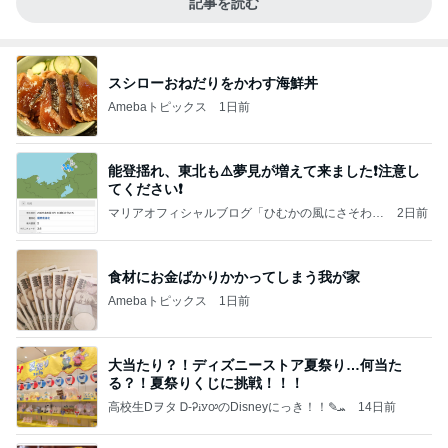
記事を読む
スシローおねだりをかわす海鮮丼
Amebaトピックス
1日前
能登揺れ、東北も⚠️夢見が増えて来ました❗️注意し
てください❗️
マリアオフィシャルブログ「ひむかの風にさそわれ
2日前
て」Powered by Ameba
食材にお金ばかりかかってしまう我が家
Amebaトピックス
1日前
大当たり？！ディズニーストア夏祭り…何当た
る？！夏祭りくじに挑戦！！！
高校生Dヲタ Ꭰ-ᎮꭵꭹꭴのDisneyにっき！！✎ܚ
14日前