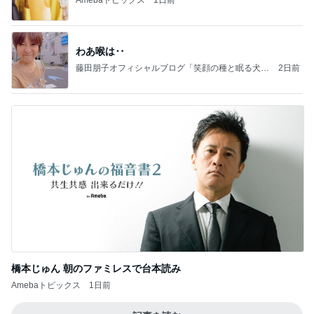
Amebaトピックス
1日前
わあ喉は‥
藤田朋子オフィシャルブログ「笑顔の種と眠る犬」
2日前
Powered by Ameba
橋本じゅん 朝のファミレスで台本読み
Amebaトピックス
1日前