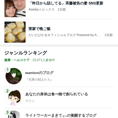
「昨日から話してる」斉藤被告の妻 SNS更新
Amebaトピックス
1日前
実家で晩ご飯
だいたひかるオフィシャルブログ Powered by Ame
1日前
ba
ジャンルランキング
健康・ヘルスケア
15,071人参加中
1
wantonのブログ
『光軍の戦士たち』
2
あなたの身体は食べ物で創られている
マリン
3
ライトワーカーまきてぃ.の覚醒するブログ