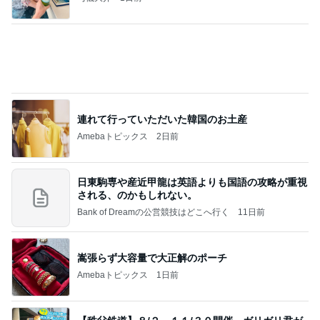
連れて行っていただいた韓国のお土産
Amebaトピックス
2日前
日東駒専や産近甲龍は英語よりも国語の攻略が重視
される、のかもしれない。
Bank of Dreamの公営競技はどこへ行く
11日前
嵩張らず大容量で大正解のポーチ
Amebaトピックス
1日前
【秩父鉄道】８/２～１１/３０開催 ガリガリ君が
秩父鉄道に遊びにやってくる！のご紹介です
秩父市議会議員 黒澤秀之 ブログ Powered by Ame
10日前
ba