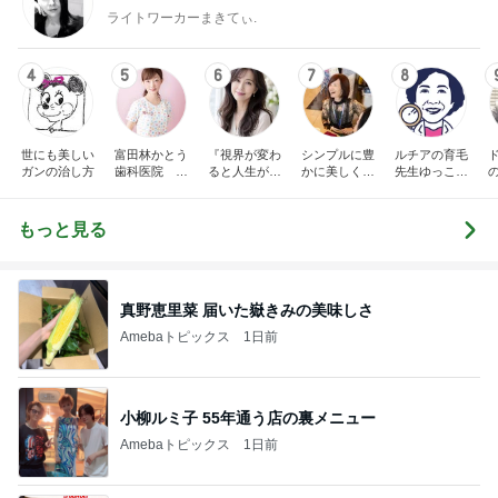
ライトワーカーまきてぃ.
4
5
6
7
8
世にも美しい
富田林かとう
『視界が変わ
シンプルに豊
ルチアの育毛
ガンの治し方
歯科医院 み
ると人生が変
かに美しく自
先生ゆっこち
ちこ先生ブロ
わる』あいこ
由に生きる
ゃんブログ(東
グ
のアイケア日
田雪子）
記
もっと見る
真野恵里菜 届いた嶽きみの美味しさ
Amebaトピックス
1日前
小柳ルミ子 55年通う店の裏メニュー
Amebaトピックス
1日前