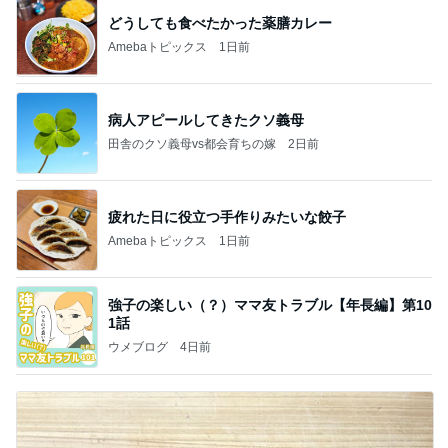
どうしても食べたかった薬膳カレー
Amebaトピックス
1日前
病人アピールしてきたクソ義母
田舎のクソ義母vs都会育ちの嫁
2日前
疲れた日に役立つ手作りみたいな餃子
Amebaトピックス
1日前
強子の楽しい（？）ママ友トラブル【年長編】第10
1話
ウメブログ
4日前