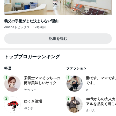
義父の手術がまだ決まらない理由
Amebaトピックス
17時間前
記事を読む
トップブロガーランキング
料理
ファッション
1
1
栄養士ママそっち～の
妻です。ママです
簡単美味しいサイクル
です。
献立
そっち～
eri.
2
2
40代からの大人
ゆうき酒場
アルを品良く着こ
ゆうき
ファッションブロ
えりん