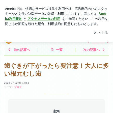
歯ぐきが下がったら要注意！大人に多い根元むし歯 | はんな歯
科とゆかいな仲間たち
アプリをダウンロードして
ブログの更新通知
を受け取りまし
開く
ょう。
はんな歯科とゆかいな仲間たち
フォロー
前の記事へ
一覧
次の記事へ
歯ぐきが下がったら要注意！大人に多
い根元むし歯
2026-07-02 06:17:54
テーマ：
ブログ