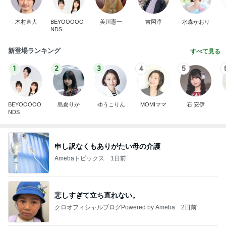
木村直人
BEYOOOOO
美川憲一
吉岡淳
水森かおり
NDS
新登場ランキング
すべて見る
1
2
3
4
5
BEYOOOOO
島倉りか
ゆうこりん
MOMIママ
石 安伊
NDS
申し訳なくもありがたい母の介護
Amebaトピックス
1日前
悲しすぎて立ち直れない。
クロオフィシャルブログPowered by Ameba
2日前