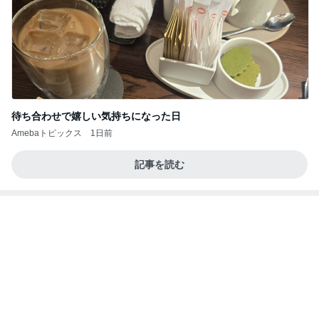
記事を読む
娘の赤点回避フォローに月4万
Amebaトピックス
2日前
良い氣分や妄想のワークを重ねても引き寄せが起き
ない理由
心のブレーキを外して引き寄せを加速させる方法：
4日前
引き寄せ研究所
パナソニックの補助輪付き自転車
Amebaトピックス
1日前