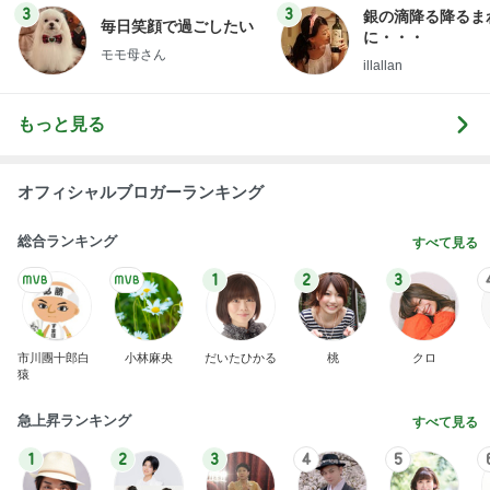
3
3
銀の滴降る降るま
毎日笑顔で過ごしたい
に・・・
モモ母さん
illallan
もっと見る
オフィシャルブロガーランキング
総合ランキング
すべて見る
1
2
3
市川團十郎白
小林麻央
だいたひかる
桃
クロ
猿
急上昇ランキング
すべて見る
1
2
3
4
5