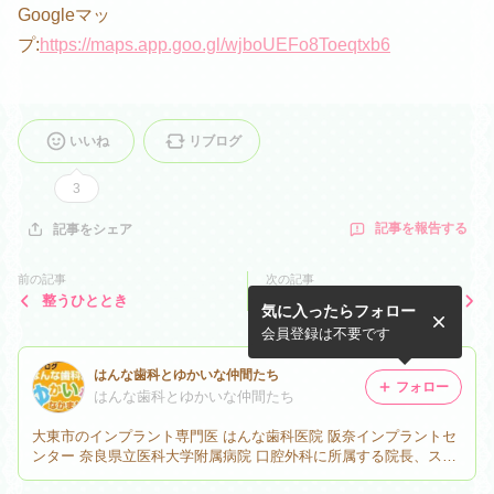
Googleマッ
プ:
https://maps.app.goo.gl/wjboUEFo8Toeqtxb6
いいね
リブログ
3
記事を報告する
記事をシェア
前の記事
次の記事
整うひととき
初夏の海で感じたこと
気に入ったらフォロー
会員登録は不要です
はんな歯科とゆかいな仲間たち
フォロー
はんな歯科とゆかいな仲間たち
大東市のインプラント専門医 はんな歯科医院 阪奈インプラントセ
ンター 奈良県立医科大学附属病院 口腔外科に所属する院長、スタ
ッフ(たまに)が発信する歯科医院物語 歯科インプラントや口腔外科