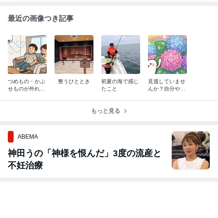
治療を中心とした 歯科の世界をお伝えします
最近の画像つき記事
つめもの・かぶ
整うひととき
初夏の海で感じ
見逃していませ
せものが外れ
たこと
んか？自分や家
る！ その寿命と
族のお口の機能
原因は？
低下のサイン
もっと見る
ABEMA
神田うの「神様を恨んだ」3度の流産と
不妊治療