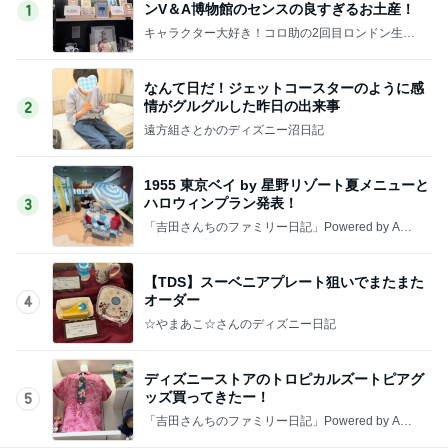
ンV＆A博物館のセンスの良すぎるお土産！
1
キャラクター大好き！コロ助の2回目ロンドン生活
にっき★
なんて日だ！ジェットコースターのように感
情がグルグルした昨日の出来事
2
遠方組さとかのディズニー沼日記
1955 東京ベイ by 星野リゾート夏メニューと
ハロウィンプラン発表！
3
「吉田さんちのファミリー日記」Powered by Ame
ba 吉田さんファミリーオフィシャルブログ
【TDS】スーベニアプレート狙いでまたまた
オーダー
4
☆やまあこ☆さんのディズニー日記
ディズニーストアのトロピカルズートピアグ
ッズ買ってきたー！
5
「吉田さんちのファミリー日記」Powered by Ame
ba 吉田さんファミリーオフィシャルブログ