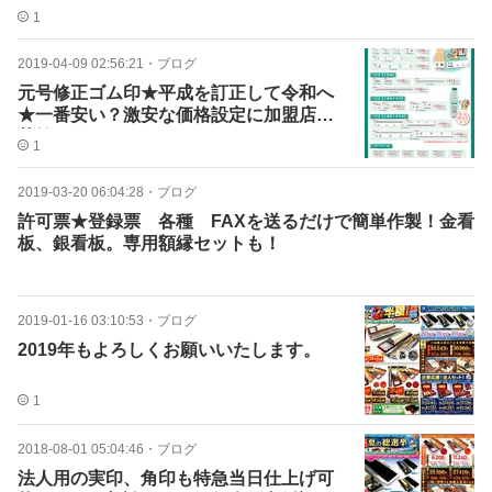
1
2019-04-09 02:56:21
・
ブログ
元号修正ゴム印★平成を訂正して令和へ
★一番安い？激安な価格設定に加盟店は
苦笑^^★
1
2019-03-20 06:04:28
・
ブログ
許可票★登録票 各種 FAXを送るだけで簡単作製！金看
板、銀看板。専用額縁セットも！
2019-01-16 03:10:53
・
ブログ
2019年もよろしくお願いいたします。
1
2018-08-01 05:04:46
・
ブログ
法人用の実印、角印も特急当日仕上げ可