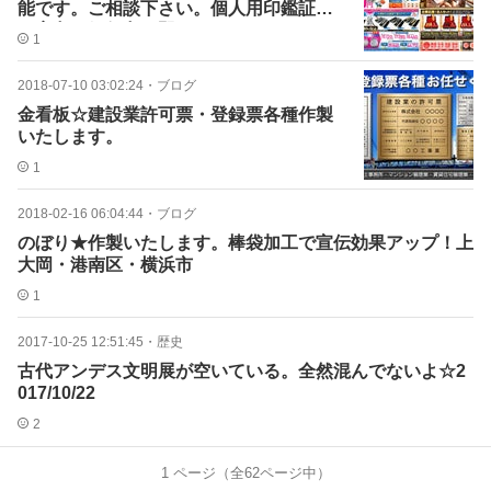
能です。ご相談下さい。個人用印鑑証明
の実印や銀行印も即OK！
1
2018-07-10 03:02:24
・
ブログ
金看板☆建設業許可票・登録票各種作製
いたします。
1
2018-02-16 06:04:44
・
ブログ
のぼり★作製いたします。棒袋加工で宣伝効果アップ！上
大岡・港南区・横浜市
1
2017-10-25 12:51:45
・
歴史
古代アンデス文明展が空いている。全然混んでないよ☆2
017/10/22
2
1
ページ（全
62
ページ中）