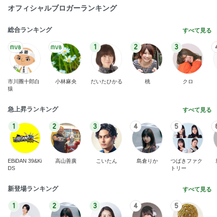
オフィシャルブロガーランキング
総合ランキング
すべて見る
1
2
3
市川團十郎白
小林麻央
だいたひかる
桃
クロ
猿
急上昇ランキング
すべて見る
1
2
3
4
5
EBiDAN 39&Ki
高山善廣
こいたん
島倉りか
つばきファク
DS
トリー
新登場ランキング
すべて見る
1
2
3
4
5