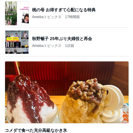
桃の母 お得すぎて心配になる特典
Amebaトピックス
17時間前
秋野暢子 25年ぶり夫婦役と再会
Amebaトピックス
1日前
コメダで食べた充分高級なかき氷