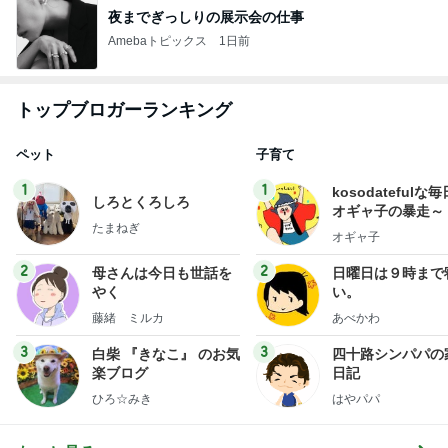
夜までぎっしりの展示会の仕事
Amebaトピックス
1日前
トップブロガーランキング
ペット
子育て
1
1
kosodatefulな毎
しろとくろしろ
オギャ子の暴走～
たまねぎ
オギャ子
2
2
母さんは今日も世話を
日曜日は９時まで
やく
い。
藤緒 ミルカ
あべかわ
3
3
白柴 『きなこ』 のお気
四十路シンパパの
楽ブログ
日記
ひろ☆みき
はやパパ