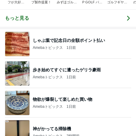
フが大好き
ブ製作提案！
みずほゴルフ
P GOLF バカ
ゴルフギヤTO
〈でん〉ねん
社長ブログ
社長の独り言
BITA
☆★
もっと見る
しゃぶ葉で記念日の全額ポイント払い
Amebaトピックス
1日前
歩き始めてすぐに遭ったゲリラ豪雨
Amebaトピックス
1日前
物欲が爆裂して楽しめた買い物
Amebaトピックス
1日前
神がかってる掃除機
Amebaトピックス
2時間前