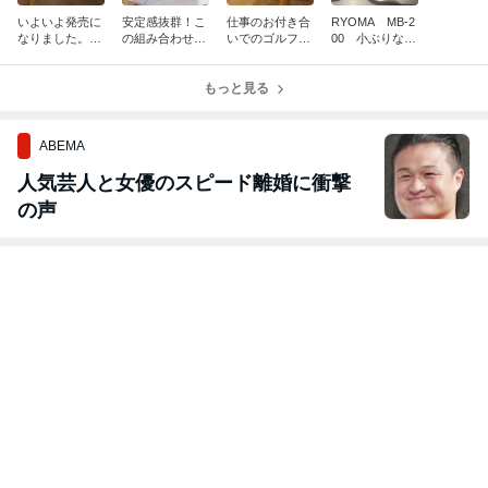
いよいよ発売に
安定感抜群！こ
仕事のお付き合
RYOMA MB-2
なりました。お
の組み合わせ絶
いでのゴルフ、
00 小ぶりなが
待ちかねのこの
妙！！
あまり下手で
ら超簡単！
アイアン
は・・・
もっと見る
ABEMA
人気芸人と女優のスピード離婚に衝撃
の声