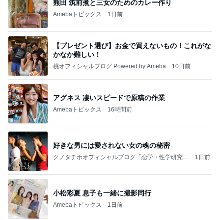
熊田 筑前煮と三女のためのカレー作り
Amebaトピックス
1日前
【プレゼント選び】お金で買えないもの！これがな
かなか難しい！
桃オフィシャルブログ Powered by Ameba
10日前
アグネス 凄いスピードで原稿の作業
Amebaトピックス
16時間前
好きな男には愛されない女の魂の秘密
クノタチホオフィシャルブログ「恋学・性学研究
1日前
室」Powered by Ameba
小松彩夏 息子も一緒に撮影同行
Amebaトピックス
1日前