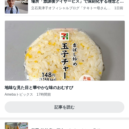
場所「放課後デイサービス」で深刻化する理念と現
実の
立石美津子オフィシャルブログ「テキトー母さんの
1日前
すすめ」Powered by Ameba
地味な見た目と華やかな味のおむすび
Amebaトピックス
17時間前
記事を読む