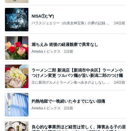
NISA①(;'∀')
パラスジュエリー（白美女神宝珠）の夢の記録
14日前
（続編）
堀ちえみ 術後の経過観察で異常なし
Amebaトピックス
1日前
ラーメン二郎 新潟店【新潟市中央区】ラーメン小
つけメン変更 ツルパツ麺が旨い新潟二郎のつけ麺
主に新潟グルメとラーメン食べ歩きのよしなしご
14日前
と
灼熱地獄で一晩続いた今までにない頭痛
Amebaトピックス
2日前
良心的な事業所ほど経営は苦しく、障害ある子の居