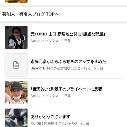
芸能人・有名人ブログ TOPへ
元TOKIO 山口 新居地公開に｢謙虚な部屋｣
Amebaトピックス
1日前
斎藤元彦がぶらぶら動画のアップを止めた
Bank of Dreamの公営競技はどこへ行く
9日前
｢庶民的｣北川景子のプライベートに反響
Amebaトピックス
1日前
ありがとうございます
市川團十郎白猿オフィシャルB
2日前