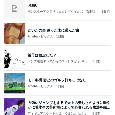
お願い
モンスターアクアリウム＆レプタイルズ 買取販売
8日前
情報
だいたの夫 迷った末に選んだ歯
Amebaトピックス
1日前
義母は観念した？
トンデモ義母ンヌからのストレスがヤバい。
2日前
モト冬樹 妻とのゴルフ打ちっぱなし
Amebaトピックス
1日前
力強いジャンプをまるで天上の美しさのように軽や
かに着氷その芸術性によって心奪われる魔法を織り
なす
フィギュアスケート応援（くまはともだち）
2日前