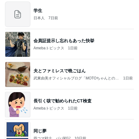
学生
日本人
7日前
会員証提示し忘れもあった快挙
Amebaトピックス
1日前
夫とファミレスで晩ごはん
武東由美オフィシャルブログ「MOTOちゃんとのは
1日前
っぴぃな毎日」Powered by Ameba
長引く咳で勧められたCT検査
Amebaトピックス
1日前
同じ夢
四コマ戦士 パパ戦記
10日前