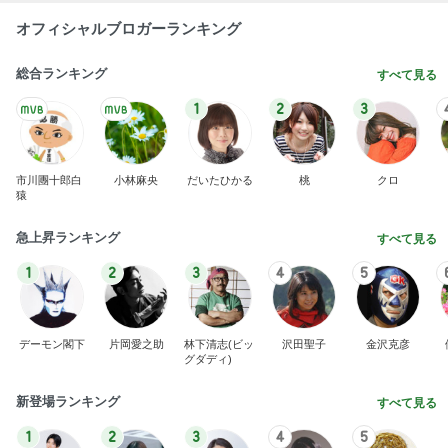
オフィシャルブロガーランキング
総合ランキング
すべて見る
1
2
3
市川團十郎白
小林麻央
だいたひかる
桃
クロ
猿
急上昇ランキング
すべて見る
1
2
3
4
5
デーモン閣下
片岡愛之助
林下清志(ビッ
沢田聖子
金沢克彦
グダディ)
新登場ランキング
すべて見る
1
2
3
4
5