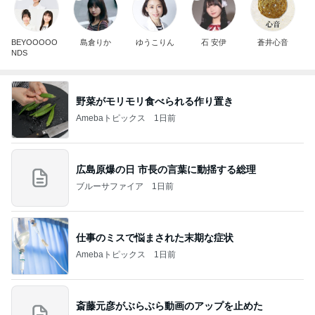
BEYOOOOO
島倉りか
ゆうこりん
石 安伊
蒼井心音
NDS
野菜がモリモリ食べられる作り置き
Amebaトピックス
1日前
広島原爆の日 市長の言葉に動揺する総理
ブルーサファイア
1日前
仕事のミスで悩まされた末期な症状
Amebaトピックス
1日前
斎藤元彦がぶらぶら動画のアップを止めた