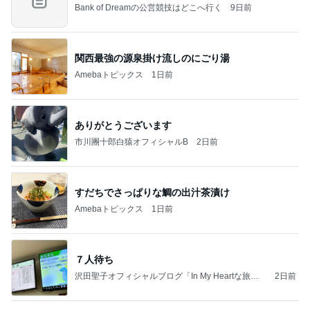
Bank of Dreamの公営競技はどこへ行く
9日前
関西最強の源泉掛け流しのにごり湯
Amebaトピックス
1日前
ありがとうございます
市川團十郎白猿オフィシャルB
2日前
すだちでさっぱりな鯛の出汁茶漬け
Amebaトピックス
1日前
７人待ち
沢田聖子オフィシャルブログ「In My Heartな旅日
2日前
記」by Ameba