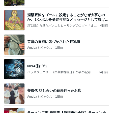
涅槃寂静をゴールに設定することがなぜ大事なの
か、シンボルを受容可能なメッセージとして投げる
ことが
気功師から見たバレエとヒーリングのコツ～「まと
4日前
いのば」ブログ
首肩の負担に気づかされた授乳服
Amebaトピックス
1日前
NISA①(;'∀')
パラスジュエリー（白美女神宝珠）の夢の記録
14日前
（続編）
美奈代 話し合いの結果行ったお店
Amebaトピックス
1日前
ラーメン二郎 新潟店【新潟市中央区】ラーメン小