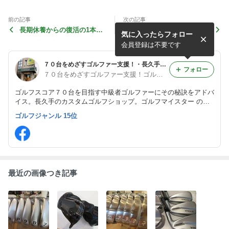
前の記事
次の記事
長期休養からの復活の1本！
ドライバー飛ばない女性！ち
気に入ったらフォロー
まずはこれから・・・
ょっと長くしてみよう！！
会員登録は不要です
７０台をめざすゴルファー支援！・長久手のカスタムショップ,ゴルフマイスターのブログ
フォロー
７０台をめざすゴルファー支援！ゴルフマイスター
ゴルフスコア７０台を目指す中級者ゴルファーにその秘訣をアドバ
イス。長久手のカスタムゴルフショップ。ゴルフマイスター のブ
ログです。
ゴルフジャンル 15位
最近の画像つき記事