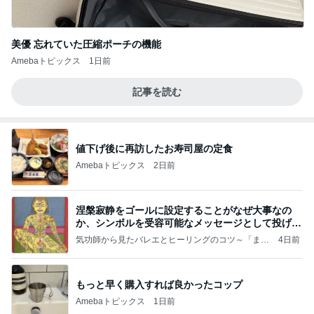
美優 忘れていた圧縮ポーチの機能
Amebaトピックス
1日前
記事を読む
値下げ後に再訪したお寿司屋の定食
Amebaトピックス
2日前
涅槃寂静をゴールに設定することがなぜ大事なの
か、シンボルを受容可能なメッセージとして投げる
ことが
気功師から見たバレエとヒーリングのコツ～「まと
4日前
いのば」ブログ
もっと早く購入すれば良かったコップ
Amebaトピックス
1日前