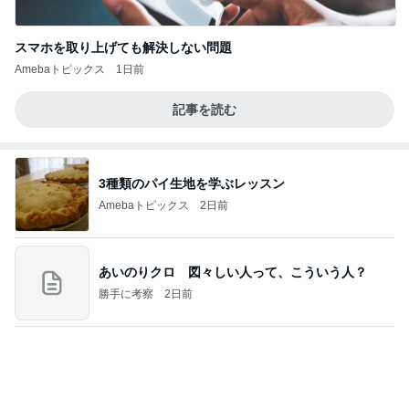
記事を読む
3種類のパイ生地を学ぶレッスン
Amebaトピックス
2日前
あいのりクロ 図々しい人って、こういう人？
勝手に考察
2日前
假屋崎 ぼんぼり祭りに出品した作品
Amebaトピックス
23時間前
夢見さんから 揺れが激しく注意していましょう❗️
マリアオフィシャルブログ「ひむかの風にさそわれ
8日前
て」Powered by Ameba