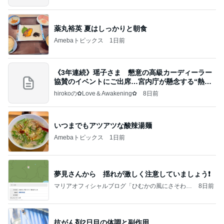
薬丸裕英 夏はしっかりと朝食
Amebaトピックス
1日前
《3年連続》瑶子さま 懇意の高級カーディーラー
協賛のイベントにご出席…宮内庁が懸念する“熱心
すぎ
hirokoの✿Love＆Awakening✿
8日前
いつまでもアツアツな酸辣湯麺
Amebaトピックス
1日前
夢見さんから 揺れが激しく注意していましょう❗️
マリアオフィシャルブログ「ひむかの風にさそわれ
8日前
て」Powered by Ameba
抗がん剤2日目の体調と副作用