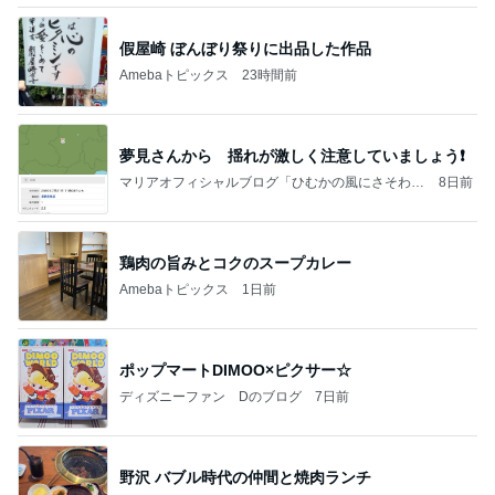
鶏肉の旨みとコクのスープカレー
Amebaトピックス
1日前
ポップマートDIMOO×ピクサー☆
ディズニーファン Dのブログ
7日前
野沢 バブル時代の仲間と焼肉ランチ
Amebaトピックス
2日前
《3年連続》瑶子さま 懇意の高級カーディーラー
協賛のイベントにご出席…宮内庁が懸念する“熱心
すぎ
hirokoの✿Love＆Awakening✿
8日前