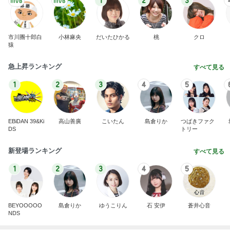
1
2
3
市川團十郎白
小林麻央
だいたひかる
桃
クロ
猿
急上昇ランキング
すべて見る
1
2
3
4
5
EBiDAN 39&Ki
高山善廣
こいたん
島倉りか
つばきファク
DS
トリー
新登場ランキング
すべて見る
1
2
3
4
5
BEYOOOOO
島倉りか
ゆうこりん
石 安伊
蒼井心音
NDS