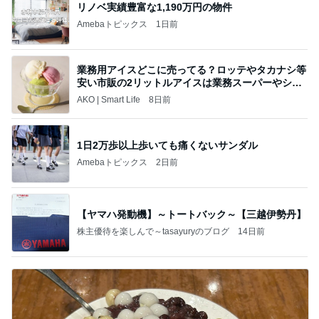
リノベ実績豊富な1,190万円の物件
Amebaトピックス
1日前
業務用アイスどこに売ってる？ロッテやタカナシ等
安い市販の2リットルアイスは業務スーパーやシャ
トレ
AKO | Smart Life
8日前
1日2万歩以上歩いても痛くないサンダル
Amebaトピックス
2日前
【ヤマハ発動機】～トートバック～【三越伊勢丹】
株主優待を楽しんで～tasayuryのブログ
14日前