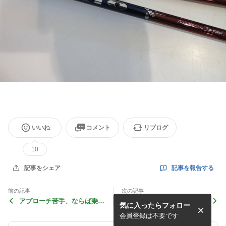
いいね
コメント
リブログ
10
記事を報告する
記事をシェア
前の記事
次の記事
アプローチ苦手、ならば乗せ
3年前にドライバー、もっと
気に入ったらフォロー
れば良い！
良いのないか？
会員登録は不要です