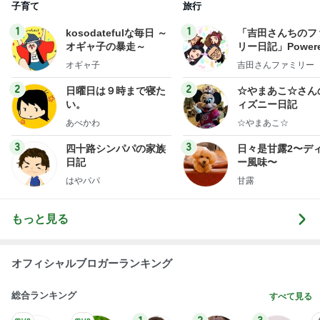
子育て
旅行
1
1
kosodatefulな毎日 ～
「吉田さんちのフ
オギャ子の暴走～
リー日記」Powere
y Ameba 吉田さ
オギャ子
吉田さんファミリー
ミリーオフィシャ
ログ
2
2
日曜日は９時まで寝た
☆やまあこ☆さん
い。
ィズニー日記
あべかわ
☆やまあこ☆
3
3
四十路シンパパの家族
日々是甘露2〜デ
日記
ー風味〜
はやパパ
甘露
もっと見る
オフィシャルブロガーランキング
総合ランキング
すべて見る