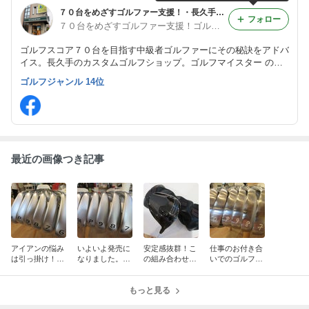
７０台をめざすゴルファー支援！・長久手のカスタムショップ,ゴルフマイスターのブログ
フォロー
７０台をめざすゴルファー支援！ゴルフマイスター
ゴルフスコア７０台を目指す中級者ゴルファーにその秘訣をアドバ
イス。長久手のカスタムゴルフショップ。ゴルフマイスター のブ
ログです。
ゴルフジャンル 14位
最近の画像つき記事
アイアンの悩み
いよいよ発売に
安定感抜群！こ
仕事のお付き合
は引っ掛け！こ
なりました。お
の組み合わせ絶
いでのゴルフ、
の組み合わせで
待ちかねのこの
妙！！
あまり下手で
解消です。
アイアン
は・・・
もっと見る