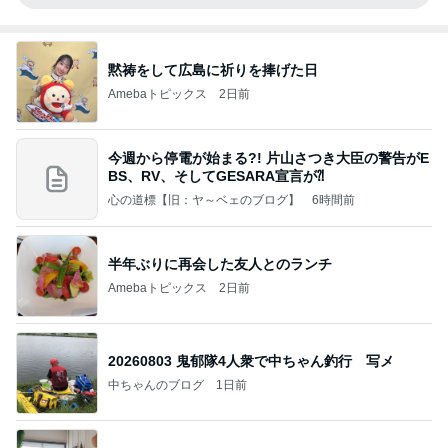
黙祷をして広島に祈りを捧げた日
Amebaトピックス
2日前
今週から停電が始まる?! 片山さつき大臣の警告がE
BS、RV、そしてGESARA宣言が⁈
心の道標【旧：ヤ～ベェのブログ】
6時間前
半年ぶりに再会した友人とのランチ
Amebaトピックス
2日前
20260803 鬼郁隊4人衆で中ちゃん釣行 写メ
中ちゃんのブログ
1日前