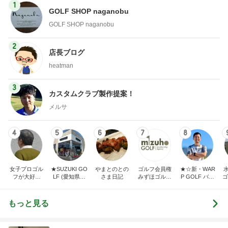
1
GOLF SHOP naganobu
GOLF SHOP naganobu
2
店長ブログ
heatman
3
カスタムクラブ製作提案！
メルサ
4
5
6
7
8
女子プロゴル
★SUZUKI GO
やまとのとの
ゴルフ会員権
★☆新・WAR
フが大好き
LF (愛知県半
さま日記
みずほゴルフ
P GOLF バカ
ゴ
〈でん〉ねん
田市スズキゴ
社長ブログ
社長の独り言
ルフ)★
☆★
もっと見る