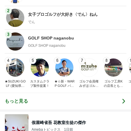
2
女子プロゴルフが大好き〈でん〉ねん
でん
3
GOLF SHOP naganobu
GOLF SHOP naganobu
4
5
6
7
8
★SUZUKI GO
カスタムクラ
★☆新・WAR
ゴルフ会員権
ゴルフ工房K
LF (愛知県半
ブ製作提案！
P GOLF バカ
みずほゴルフ
の店長ともや
田市スズキゴ
社長の独り言
社長ブログ
んブログ
ルフ)★
☆★
もっと見る
假屋崎省吾 花教室生徒の傑作
Amebaトピックス
1日前