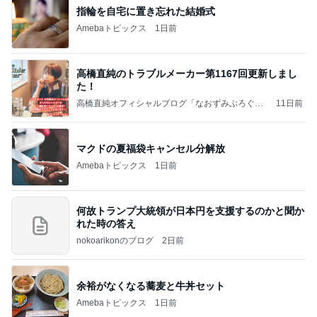
指輪を自宅に置き忘れた結婚式
Amebaトピックス
1日前
高橋直純のトラブルメーカー第1167回更新しまし
た！
高橋直純オフィシャルブログ「なおずみぶろぐ」
11日前
Powered by Ameba
マクドの夏福袋キャンセル分解放
Amebaトピックス
1日前
何故トランプ大統領が日本円を支援するのかと聞か
れた時の答え
nokoarikonのブログ
2日前
余裕がなくなる蕎麦と牛丼セット
Amebaトピックス
1日前