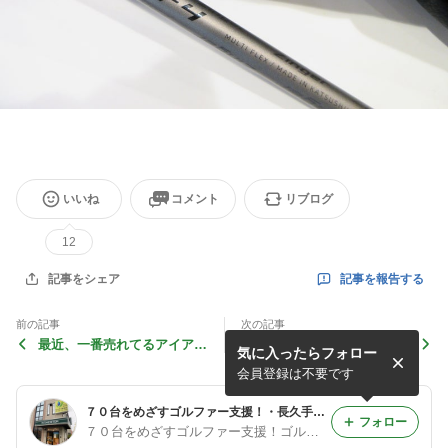
いいね
コメント
リブログ
12
記事を報告する
記事をシェア
前の記事
次の記事
最近、一番売れてるアイアン
アイアン購入から半年！今回
気に入ったらフォロー
シャフト・・・
はウッド系を・・・
会員登録は不要です
７０台をめざすゴルファー支援！・長久手のカスタムショップ,ゴルフマイスターのブログ
フォロー
７０台をめざすゴルファー支援！ゴルフマイスター