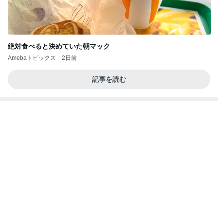
團十郎 息子がサングラスに興味
Amebaトピックス
1日前
価値観の違いによる「失敗」に対して感情的に反省
しない 私だけの宗教仮称略称偶然と暗合教教義候
補
ムカシオナガザルのwesternblack brain stool2024
4日前
年（令和6）11月25日以来減酒断煙再開ムカシオナ
ガザル
クレンジングなどが入った破格の福袋
Amebaトピックス
1日前
8月6日「めざましテレビ」林佑香さん着用のウィル
セレクションの小花刺繍タックスリーブカーディガ
ン
れなのブログ
12時間前
貸切の店内にあった可愛いグッズ