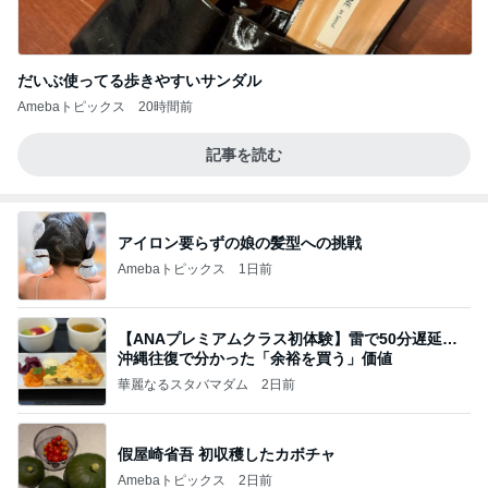
だいぶ使ってる歩きやすいサンダル
Amebaトピックス
20時間前
記事を読む
アイロン要らずの娘の髪型への挑戦
Amebaトピックス
1日前
【ANAプレミアムクラス初体験】雷で50分遅延…
沖縄往復で分かった「余裕を買う」価値
華麗なるスタバマダム
2日前
假屋崎省吾 初収穫したカボチャ
Amebaトピックス
2日前