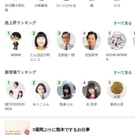
市川團十郎白
小林麻央
だいたひかる
桃
クロ
猿
急上昇ランキング
すべて見る
1
2
3
4
5
AKB48
たんぽぽ川村
北村総一朗
北別府学
OCHA NORM
エミコ
A
新登場ランキング
すべて見る
1
2
3
4
5
BEYOOOOO
ゆうこりん
島倉りか
石 安伊
蒼井心音
NDS
3週間ぶりに熊本でするお仕事