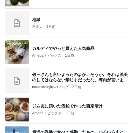
地獄
日本人
1日前
カルディでやっと買えた人気商品
Amebaトピックス
1日前
敬三さんも言いよったのよか。そうか。それは茂美
のしてはならない禁じ手だったな。陣内が言いよる
のよ
nanasantojiroのブログ
2日前
ジム友に頂いた酒粕で作った西京漬け
Amebaトピックス
1日前
最近の香港で食べて感動したもの、いろいろまと