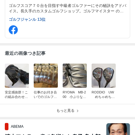
ゴルフスコア７０台を目指す中級者ゴルファーにその秘訣をアドバ
イス。長久手のカスタムゴルフショップ。ゴルフマイスター のブ
ログです。
ゴルフジャンル 13位
最近の画像つき記事
安定感抜群！こ
仕事のお付き合
RYOMA MB-2
RODDIO UW
の組み合わせ絶
いでのゴルフ、
00 小ぶりなが
めちゃめちゃ
妙！！
あまり下手で
ら超簡単！
打ちやすい！！
は・・・
今までで最高！
もっと見る
ABEMA