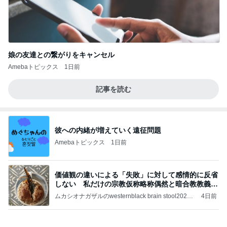
娘の友達との繋がりをキャンセル
Amebaトピックス
1日前
記事を読む
彼への内緒が増えていく遠征問題
Amebaトピックス
1日前
価値観の違いによる「失敗」に対して感情的に反省
しない 私だけの宗教仮称略称偶然と暗合教教義候
補
ムカシオナガザルのwesternblack brain stool2024
4日前
年（令和6）11月25日以来減酒断煙再開ムカシオナ
ガザル