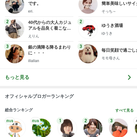
です。
簡単美味しいサイ
献立
eri.
そっち～
2
2
40代からの大人カジュ
ゆうき酒場
アルを品良く着こなす
ゆうき
ファッションブログ
えりん
3
3
銀の滴降る降るまわり
毎日笑顔で過ごし
に・・・
モモ母さん
illallan
もっと見る
オフィシャルブロガーランキング
総合ランキング
すべて見る
1
2
3