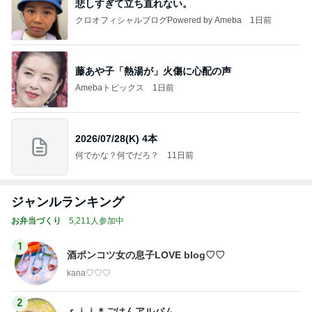
悲しすぎて立ち直れない。
クロオフィシャルブログPowered by Ameba
1日前
藤あや子「熱湯が」火傷に心配の声
Amebaトピックス
1日前
2026/07/28(K) 4本
何でかな？何でだろ？
11日前
ジャンルランキング
お弁当づくり
5,211人参加中
1
酒ポンコツ女の息子LOVE blog♡♡
kana♡♡♡
2
ｒｉｉ＊ごはんアルバム