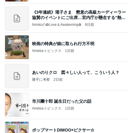
《3年連続》瑶子さま 懇意の高級カーディーラー
協賛のイベントにご出席…宮内庁が懸念する“熱心
すぎ
hirokoの✿Love＆Awakening✿
8日前
映画の特典が娘に取られ行方不明
Amebaトピックス
1日前
あいのりクロ 図々しい人って、こういう人？
勝手に考察
2日前
市川團十郎 誕生日だった父の話
Amebaトピックス
1日前
ポップマートDIMOO×ピクサー☆