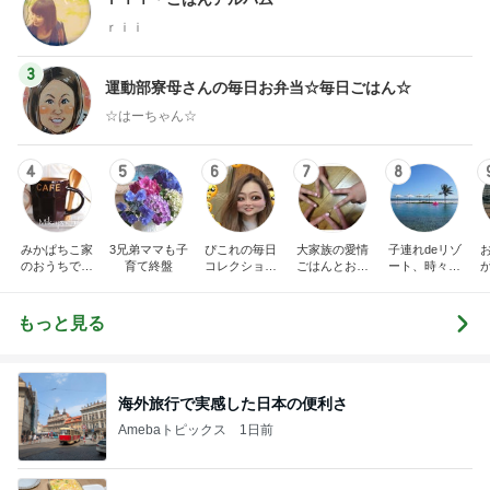
ｒｉｉ
3
運動部寮母さんの毎日お弁当☆毎日ごはん☆
☆はーちゃん☆
4
5
6
7
8
みかぱちこ家
3兄弟ママも子
ぴこれの毎日
大家族の愛情
子連れdeリゾ
のおうちでご
育て終盤
コレクション
ごはんとお弁
ート、時々キ
はん
♬.*ﾟ
当❤︎
ャラ弁
5
ブ
もっと見る
海外旅行で実感した日本の便利さ
Amebaトピックス
1日前