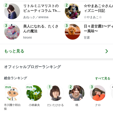
ログ
2
2
リトルミニマリストの
☆やまあこ☆さん
ビューティコラム The
ィズニー日記
little minimalist's bea
あねっさ／anessa
☆やまあこ☆
uty colum
3
3
美人になれる、たくさ
日々是甘露2〜デ
んの魔法
ー風味〜
hiromi
甘露
もっと見る
オフィシャルブロガーランキング
総合ランキング
すべて見る
1
2
3
市川團十郎白
小林麻央
だいたひかる
桃
クロ
猿