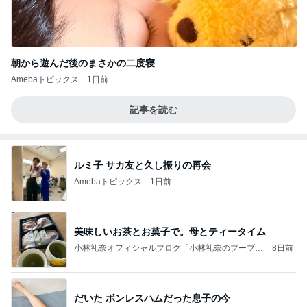
朝から遊んだ後のまさかの二度寝
Amebaトピックス
1日前
記事を読む
ルミ子 サカ友と久し振りの再会
Amebaトピックス
1日前
美味しいお茶とお菓子で。母とティータイム
小林礼奈オフィシャルブログ「小林礼奈のブーブー
8日前
ブログ」Powered by Ameba
だいた ボンレスハムだった息子の今