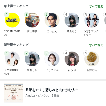
急上昇ランキング
すべて見る
1
2
3
4
5
EBiDAN 39&Ki
高山善廣
こいたん
島倉りか
つばきファク
DS
トリー
新登場ランキング
すべて見る
1
2
3
4
5
BEYOOOOO
島倉りか
ゆうこりん
石 安伊
蒼井心音
NDS
旦那を亡くし悲しみと共に歩む人生
Amebaトピックス
1日前