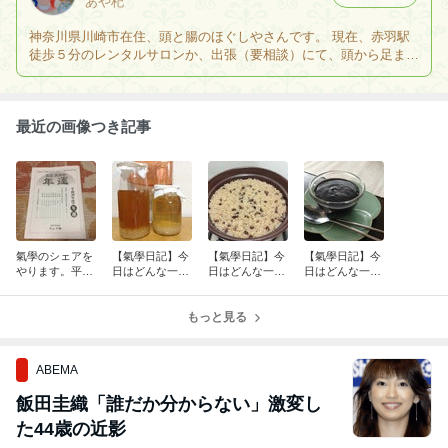
あや杞
神奈川県川崎市在住、頭と腸のほぐしやさんです。 現在、赤羽駅
徒歩５分のレンタルサロンか、出張（要相談）にて、頭から足まで
全身の疲れや、コリをほぐします。その他にアロマハンドＦＡＢシ
リーズの施術も致します。
最近の画像つき記事
氣學のシェアを
【氣學日記】今
【氣學日記】今
【氣學日記】今
やります。平成
日はどんな一日
日はどんな一日
日はどんな一日
３０年 ２０１
だった⁈
だった⁈
だった⁈
８年 九紫火氣
の年運
もっと見る
ABEMA
飯田圭織「誰だか分からない」激変し
た44歳の近影