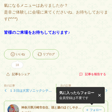
氣になるメニューはありましたか？
是非ご体験しに会場に来てくださいね、お待ちしておりま
す(*^^*)
皆様のご来場をお待ちしております♪
いいね
リブログ
18
記事を報告する
記事をシェア
前の記事
次の記事
１３日は大宮ソニックシティ
１２月２３日春日部駅付近
気に入ったらフォロー
で頭と手と心もほぐして、か
『埼玉おとな文化祭』開催！
らだのお掃除しちゃいます。
私も頭ほぐしてます。
会員登録は不要です
癒しマルシェ出展
神奈川県川崎市在住、頭と腸のほぐしやさん☆赤羽駅徒歩５分他、出張も致します
フォロー