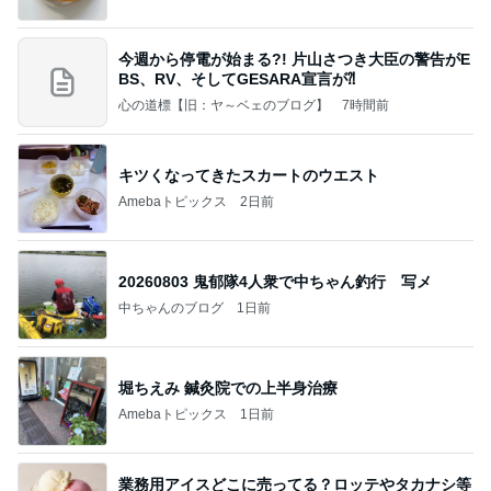
今週から停電が始まる?! 片山さつき大臣の警告がE
BS、RV、そしてGESARA宣言が⁈
心の道標【旧：ヤ～ベェのブログ】
7時間前
キツくなってきたスカートのウエスト
Amebaトピックス
2日前
20260803 鬼郁隊4人衆で中ちゃん釣行 写メ
中ちゃんのブログ
1日前
堀ちえみ 鍼灸院での上半身治療
Amebaトピックス
1日前
業務用アイスどこに売ってる？ロッテやタカナシ等