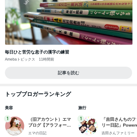
毎日ひと苦労な息子の漢字の練習
Amebaトピックス
11時間前
記事を読む
トップブロガーランキング
美容
旅行
1
1
（旧アカウント）エマ
「吉田さんちのフ
ブログ【アラフォー会
リー日記」Powere
社売却セカンドライ
y Ameba 吉田さ
エマの日記
吉田さんファミリー
フ】
ミリーオフィシャ