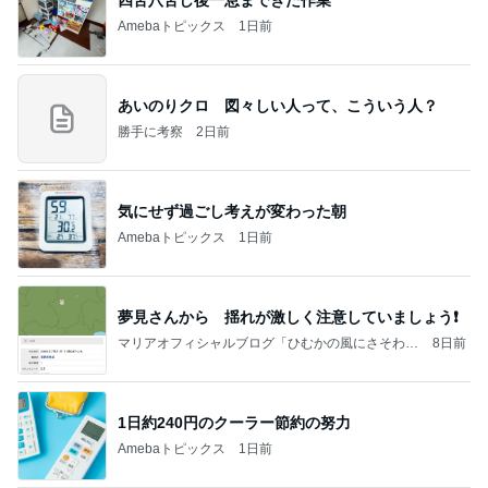
Amebaトピックス
1日前
あいのりクロ 図々しい人って、こういう人？
勝手に考察
2日前
気にせず過ごし考えが変わった朝
Amebaトピックス
1日前
夢見さんから 揺れが激しく注意していましょう❗️
マリアオフィシャルブログ「ひむかの風にさそわれ
8日前
て」Powered by Ameba
1日約240円のクーラー節約の努力
Amebaトピックス
1日前