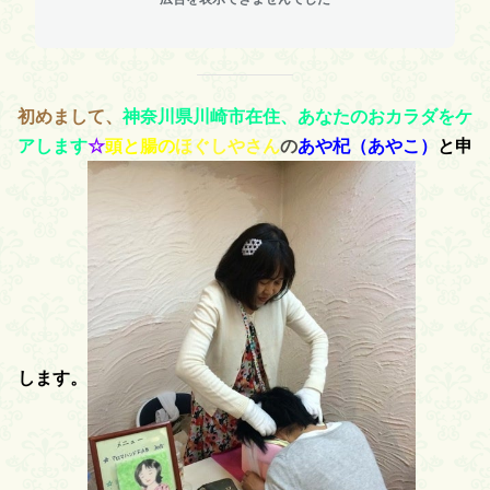
初めまして、
神奈川県川崎市
在住、あなたのおカラダをケ
アします
☆
頭と腸の
ほぐしやさん
の
あや杞（あやこ）
と申
します。