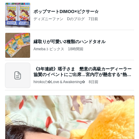
ポップマートDIMOO×ピクサー☆
ディズニーファン Dのブログ
7日前
縁取りが可愛い2種類のハンドタオル
Amebaトピックス
18時間前
《3年連続》瑶子さま 懇意の高級カーディーラー
協賛のイベントにご出席…宮内庁が懸念する“熱心
すぎ
hirokoの✿Love＆Awakening✿
8日前