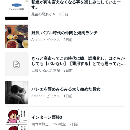
私達が何も言えなくなる事を楽しみにしていまー
す｡
最後の悪あがき
2日前
野沢 バブル時代の仲間と焼肉ランチ
Amebaトピックス
2日前
きっと高市ってこの時代に嘘、誤魔化し、はぐらか
しても【バレない】【通用する】とでも思ってたん
だろ
広報 いぬねこ本舗
9日前
バレエを辞めみるみる太り始めた長女
Amebaトピックス
1日前
インターン面接3
四コマ戦士 パパ戦記
7日前