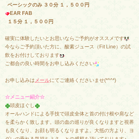
ベーシックのみ ３０分 １，５００円
EAR FAB
１５分 １，５００円
確実に体験したいとお思いならご予約がオススメです
今ならご予約頂いた方に、酸素ジュース（Fit Line）の試
飲をお付けしております
ご都合の良い時間をお申し込みください
お申し込みは
メール
にてご連絡くださいませ(*^^*)
☆メニュー紹介☆
頭皮ほぐし
オールハンドによる手技で頭皮全体と首の付け根や肩など
を柔らかく致します。頭の血の巡りが良くなりますと視界
も良くなり、お顔も明るくなりますよ。大抵の方より、ヨ
ダレの垂れる気持ちよさ…との感想を頂いております♪