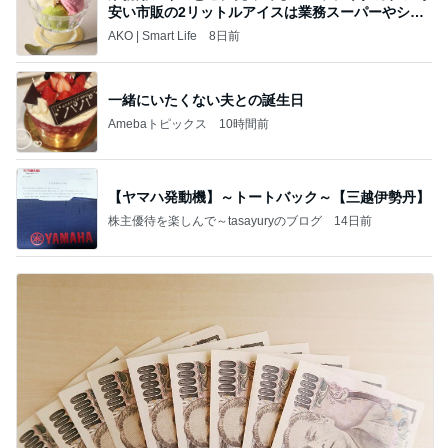
安い市販の2リットルアイスは業務スーパーやシャ
トレ
AKO | Smart Life
8日前
一緒にいたくない夫との誕生日
Amebaトピックス
10時間前
【ヤマハ発動機】～トートバック～【三越伊勢丹】
株主優待を楽しんで～tasayuryのブログ
14日前