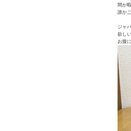
間が
誰か
ジャ
欲し
お腹