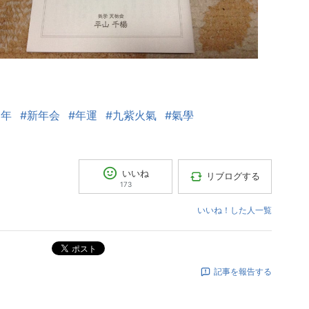
8年
#新年会
#年運
#九紫火氣
#氣學
いいね
リブログする
173
いいね！した人一覧
ポスト
記事を報告する