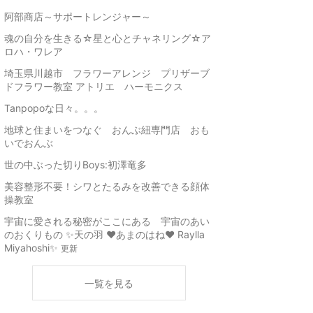
阿部商店～サポートレンジャー～
魂の自分を生きる☆星と心とチャネリング☆ア
ロハ・ワレア
埼玉県川越市 フラワーアレンジ プリザーブ
ドフラワー教室 アトリエ ハーモニクス
Tanpopoな日々。。。
地球と住まいをつなぐ おんぶ紐専門店 おも
いでおんぶ
世の中ぶった切りBoys:初澤竜多
美容整形不要！シワとたるみを改善できる顔体
操教室
宇宙に愛される秘密がここにある 宇宙のあい
のおくりもの ✨天の羽 ♥️あまのはね♥️ Raylla
Miyahoshi✨
更新
一覧を見る