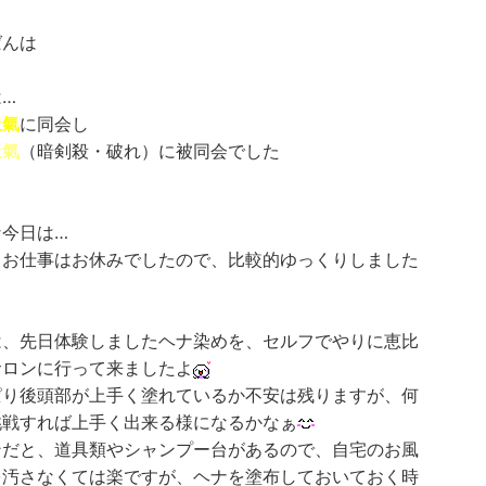
ばんは
…
土氣
に同会し
土氣
（暗剣殺・破れ）に被同会でした
な今日は…
もお仕事はお休みでしたので、比較的ゆっくりしました
は、先日体験しましたヘナ染めを、セルフでやりに恵比
サロンに行って来ましたよ
ぱり後頭部が上手く塗れているか不安は残りますが、何
挑戦すれば上手く出来る様になるかなぁ
ンだと、道具類やシャンプー台があるので、自宅のお風
を汚さなくては楽ですが、ヘナを塗布しておいておく時