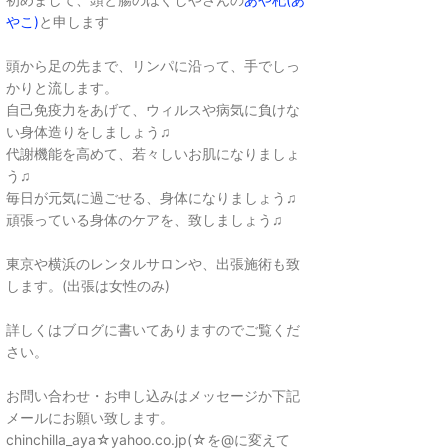
やこ)
と申します
頭から足の先まで、リンパに沿って、手でしっ
かりと流します。
自己免疫力をあげて、ウィルスや病気に負けな
い身体造りをしましょう♫
代謝機能を高めて、若々しいお肌になりましょ
う♫
毎日が元気に過ごせる、身体になりましょう♫
頑張っている身体のケアを、致しましょう♫
東京や横浜のレンタルサロンや、出張施術も致
します。(出張は女性のみ)
詳しくはブログに書いてありますのでご覧くだ
さい。
お問い合わせ・お申し込みはメッセージか下記
メールにお願い致します。
chinchilla_aya☆yahoo.co.jp(☆を@に変えて