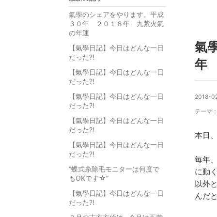
氣學のシェアをやります。平成
３０年 ２０１８年 九紫火氣
の年運
氣
【氣學日記】今日はどんな一日
だった⁈
年
【氣學日記】今日はどんな一日
だった⁈
【氣學日記】今日はどんな一日
2018-0
だった⁈
テーマ
【氣學日記】今日はどんな一日
だった⁈
本日
【氣學日記】今日はどんな一日
だった⁈
毎年
”蝶式糸除毛モニターは何度で
に動
もOKです☆”
以外
【氣學日記】今日はどんな一日
んだ
だった⁈