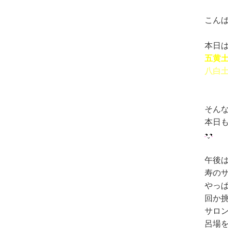
こん
本日は
五黄
八白
そん
本日
午後
寿の
やっ
回か
サロ
呂場