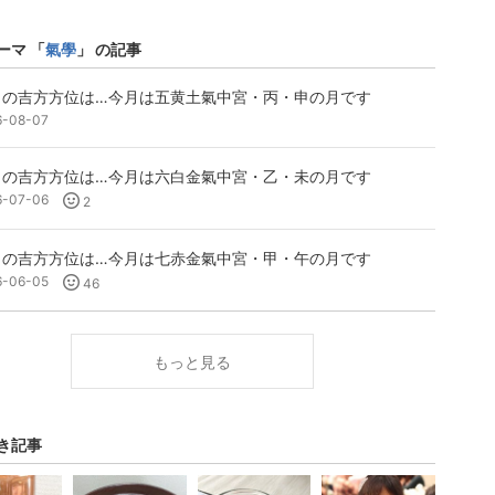
ーマ 「
氣學
」 の記事
月の吉方方位は…今月は五黄土氣中宮・丙・申の月です
6-08-07
月の吉方方位は…今月は六白金氣中宮・乙・未の月です
6-07-06
2
月の吉方方位は…今月は七赤金氣中宮・甲・午の月です
6-06-05
46
もっと見る
き記事