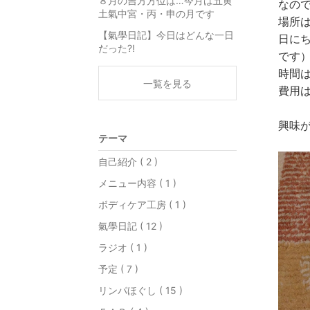
８月の吉方方位は…今月は五黄
なの
土氣中宮・丙・申の月です
場所
【氣學日記】今日はどんな一日
日に
だった⁈
です
時間
一覧を見る
費用
興味
テーマ
自己紹介 ( 2 )
メニュー内容 ( 1 )
ボディケア工房 ( 1 )
氣學日記 ( 12 )
ラジオ ( 1 )
予定 ( 7 )
リンパほぐし ( 15 )