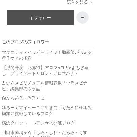
続きを見る ＞
フォロー
このブログのフォロワー
マタニティ・ハッピーライフ！助産師が伝える
母子ケアの極意
【浮間舟渡、北赤羽】アロマ×ヨガ×よもぎ蒸
し プライベートサロン～アロマハナ～
占い＆スピリチュアル情報満載「ウラスピナ
ビ」編集部のウラ話
儲かる起業・副業とは
ゆるーくマイペースに生きていくために仕組み
構築に挑戦しているブログ
横浜タロット ルアン☆の開運ブログ
川口市南鳩ヶ谷【しみ・しわ・たるみ・くす