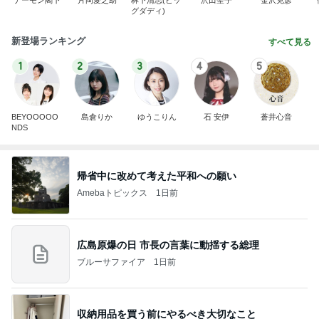
グダディ)
新登場ランキング
すべて見る
1
2
3
4
5
BEYOOOOO
島倉りか
ゆうこりん
石 安伊
蒼井心音
NDS
帰省中に改めて考えた平和への願い
Amebaトピックス
1日前
広島原爆の日 市長の言葉に動揺する総理
ブルーサファイア
1日前
収納用品を買う前にやるべき大切なこと