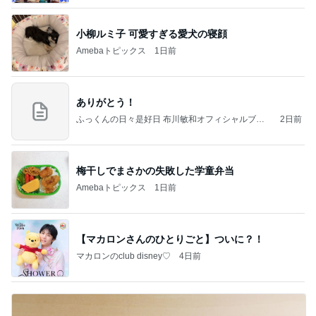
小柳ルミ子 可愛すぎる愛犬の寝顔
Amebaトピックス
1日前
ありがとう！
ふっくんの日々是好日 布川敏和オフィシャルブロ
2日前
グ
梅干しでまさかの失敗した学童弁当
Amebaトピックス
1日前
【マカロンさんのひとりごと】ついに？！
マカロンのclub disney♡
4日前