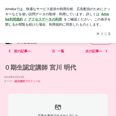
０期生認定講師 宮川 明代 | 花咲く書道®♡花書®スクール公式
ブログ/花咲く書道教室
アプリをダウンロードして
ブログの更新通知
を受け取りまし
開く
ょう。
花咲く書道®♡花書®スクール公式ブログ/花
フォロー
咲く書道教室
前の記事へ
一覧
次の記事へ
０期生認定講師 宮川 明代
2018年02月13日
テーマ：
認定講師プロフィール
広告を表示できませんでした