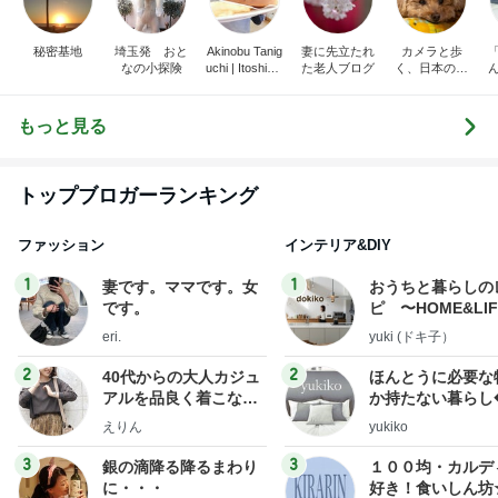
秘密基地
埼玉発 おと
Akinobu Tanig
妻に先立たれ
カメラと歩
なの小探険
uchi | Itoshima
た老人ブログ
く、日本の風
Landscape Ph
景スナップ紀
otographer
行
もっと見る
トップブロガーランキング
ファッション
インテリア&DIY
1
1
妻です。ママです。女
おうちと暮らしの
です。
ピ 〜HOME&LI
eri.
yuki (ドキ子）
2
2
40代からの大人カジュ
ほんとうに必要な
アルを品良く着こなす
か持たない暮らし
ファッションブログ
ep Life Simple
えりん
yukiko
ンテリアのきろく
3
3
銀の滴降る降るまわり
１００均・カルデ
に・・・
好き！食いしん坊