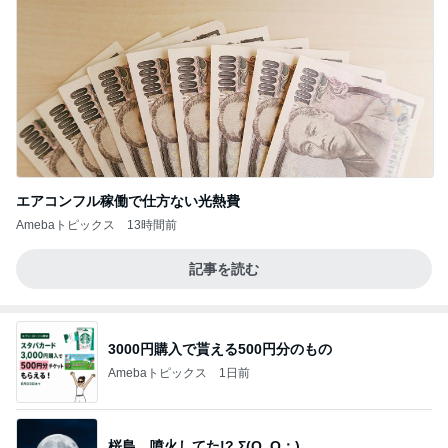
エアコンフル稼働で仕方ない光熱費
Amebaトピックス
13時間前
記事を読む
3000円購入で貰える500円分のもの
Amebaトピックス
1日前
桜島…噴火してた!? Σ(O_O；)