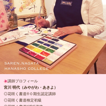
講師プロフィール
宮川 明代（みやがわ・あきよ）
◎花咲く書道®０期生認定講師
◎花咲く書道検定初級