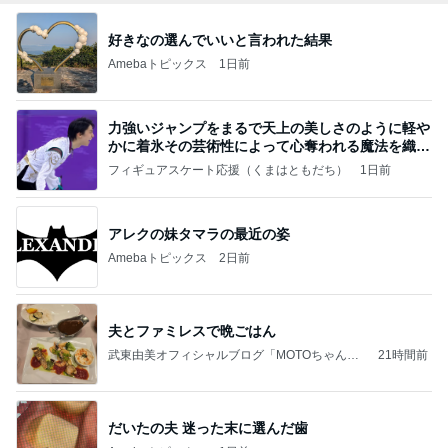
好きなの選んでいいと言われた結果
Amebaトピックス
1日前
力強いジャンプをまるで天上の美しさのように軽や
かに着氷その芸術性によって心奪われる魔法を織り
なす
フィギュアスケート応援（くまはともだち）
1日前
アレクの妹タマラの最近の姿
Amebaトピックス
2日前
夫とファミレスで晩ごはん
武東由美オフィシャルブログ「MOTOちゃんと
21時間前
のはっぴぃな毎日」Powered by Ameba
だいたの夫 迷った末に選んだ歯