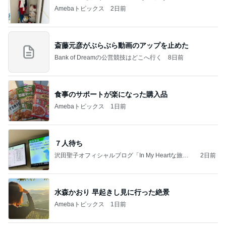
Amebaトピックス
2日前
斎藤元彦がぶらぶら動画のアップを止めた
Bank of Dreamの公営競技はどこへ行く
8日前
食事のサポートが楽になった購入品
Amebaトピックス
1日前
７人待ち
沢田聖子オフィシャルブログ「In My Heartな旅日
2日前
記」by Ameba
水森かおり 早起きし見に行った絶景
Amebaトピックス
1日前