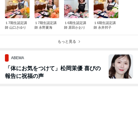
１7期生認定講
１7期生認定講
１6期生認定講
１6期生認定講
師 山口さゆり
師 永野夏海
師 原田かおり
師 永井邦子
もっと見る
ABEMA
「体にお気をつけて」松岡茉優 喜びの
報告に祝福の声