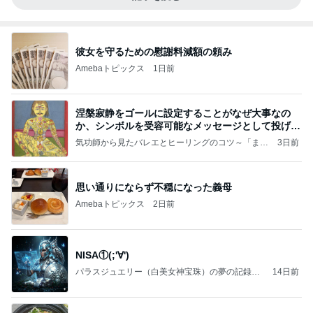
彼女を守るための慰謝料減額の頼み
Amebaトピックス
1日前
涅槃寂静をゴールに設定することがなぜ大事なの
か、シンボルを受容可能なメッセージとして投げる
ことが
気功師から見たバレエとヒーリングのコツ～「まと
3日前
いのば」ブログ
思い通りにならず不穏になった義母
Amebaトピックス
2日前
NISA①(;'∀')
パラスジュエリー（白美女神宝珠）の夢の記録
14日前
（続編）