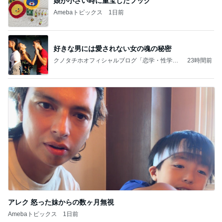
娘が小さい時に重宝したフック
Amebaトピックス
1日前
好きな男には愛されない女の魂の秘密
クノタチホオフィシャルブログ「恋学・性学研
23時間前
究室」Powered by Ameba
アレク 怒った妹からの数ヶ月無視
Amebaトピックス
1日前