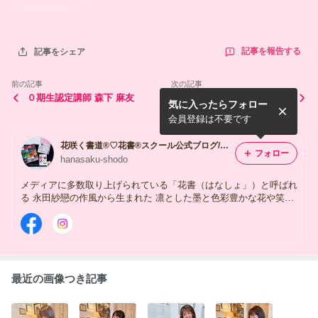
記事を報告する
記事をシェア
前の記事
次の記事
０期生認定講師 森下 麻友
０期生認定講師 真下 孝子
気に入ったらフォロー
会員登録は不要です
花咲く書道®♡花書®スクール公式ブログ/花咲く書道教室
フォロー
hanasaku-shodo
メディアに多数取り上げられている「花書（はなしょ」）と呼ばれ
る 永田紗戀の作風から生まれた 凛とした墨と色彩豊かな花や笑顔
が咲く 女性ならではの心に花が咲く書道の世界♡ レッスンのご案
内や認定講師の養成講座についての公式ブログです。
最近の画像つき記事