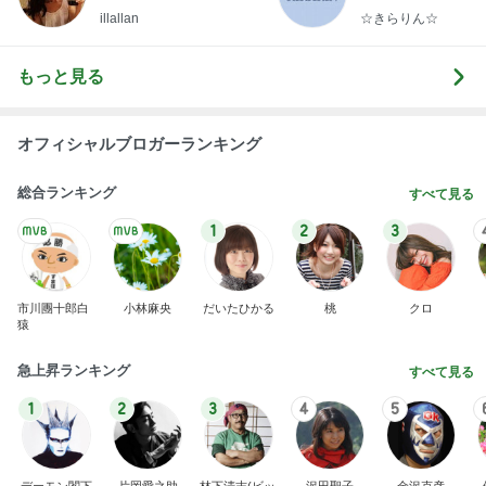
らりん☆のブログ
illallan
☆きらりん☆
もっと見る
オフィシャルブロガーランキング
総合ランキング
すべて見る
1
2
3
市川團十郎白
小林麻央
だいたひかる
桃
クロ
猿
急上昇ランキング
すべて見る
1
2
3
4
5
デーモン閣下
片岡愛之助
林下清志(ビッ
沢田聖子
金沢克彦