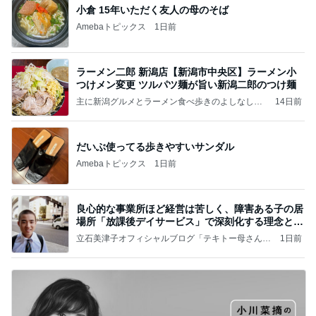
小倉 15年いただく友人の母のそば
Amebaトピックス
1日前
ラーメン二郎 新潟店【新潟市中央区】ラーメン小
つけメン変更 ツルパツ麺が旨い新潟二郎のつけ麺
主に新潟グルメとラーメン食べ歩きのよしなしご
14日前
と
だいぶ使ってる歩きやすいサンダル
Amebaトピックス
1日前
良心的な事業所ほど経営は苦しく、障害ある子の居
場所「放課後デイサービス」で深刻化する理念と現
実の
立石美津子オフィシャルブログ「テキトー母さんの
1日前
すすめ」Powered by Ameba