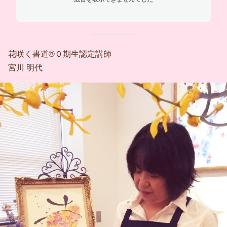
花咲く書道®０期生認定講師
宮川 明代