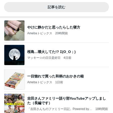
記事を読む
やけに静かだと思ったらした寝方
Amebaトピックス
20時間前
桜島…噴火してた!? Σ(O_O；)
マッキー☆の日日是好日
4日前
一目惚れで買った和柄のおかきの箱
Amebaトピックス
1日前
吉田さんファミリー語り部YouTubeアップしまし
た（長編です）
「吉田さんちのファミリー日記」Powered by A
18時間前
meba 吉田さんファミリーオフィシャルブログ