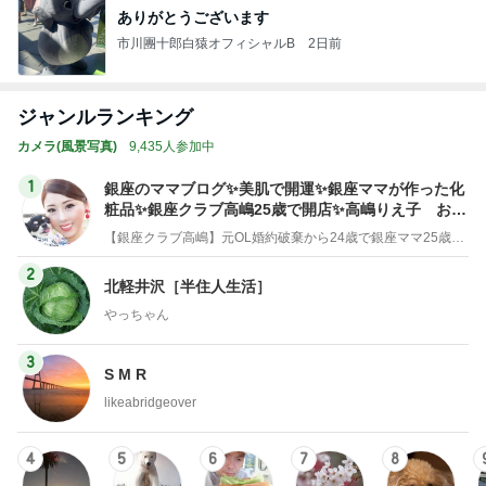
ありがとうございます
市川團十郎白猿オフィシャルB
2日前
ジャンルランキング
カメラ(風景写真)
9,435人参加中
1
銀座のママブログ✨美肌で開運✨銀座ママが作った化
粧品✨銀座クラブ高嶋25歳で開店✨高嶋りえ子 お着
物でエルメス バーキン コーデ
【銀座クラブ高嶋】元OL婚約破棄から24歳で銀座ママ25歳でオーナーママ銀座 美肌で開運♡パワースポット巡り高嶋りえ子ブログ
2
北軽井沢［半住人生活］
やっちゃん
3
S M R
likeabridgeover
4
5
6
7
8