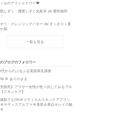
ィセのアイシャドウ〜❤︎
肌しずく 濃密しずく化粧水 de 紫外線対
！
オリ・クレンジングバター de すっきり＋柔
か肌
一覧を見る
のブログのフォロワー
0代からのぷるぷる美肌再生講座
JM ☆ ありのまま
光脱毛】アラサー女性が色々試してみるブロ
【スキンケア】
感肌でもOK☆メディカルスキンケアブラン
ド☆サティスアルファ☆美肌＆美白キレイの秘
密☆