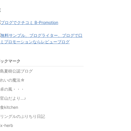
ックマーク
島夏樹公認ブログ
きれいの魔法☆
卓の風・・・
官山だより…♪
食kitchen
リングルのぷりちり日記
ix-herb