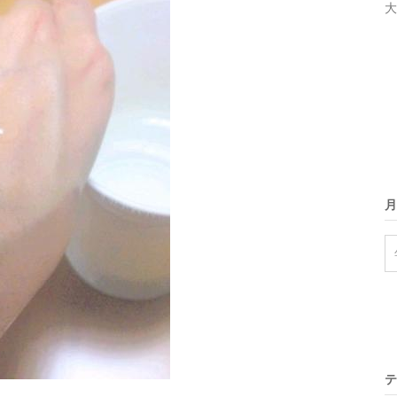
大
月
テ