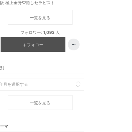
阪 極上全身♡癒しセラピスト
一覧を見る
フォロワー:
1,093
人
フォロー
別
一覧を見る
ーマ