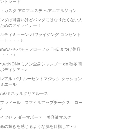
ントレート
・カスタ アロマエステ ヘアエマルジョン
ンダは可愛いけどパンダにはなりたくない人
ためのアイライナー！
ルティミューン パワライジング コンセント
ート・・・♪
めめパチパチ～フローフシ THE まつげ美容
 ・・・♪
つのNON=ミノン全身シャンプー de 秋冬潤
ボディケア～♪
レアル パリ ルーセントマジック クッション
ミエール
V50ミネラルクリアルース
フレドール スマイルアップチークス ロー
♪
イフセラ ダーマボーテ 美容液マスク
命の輝きを感じるような肌を目指して～♪