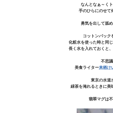
なんとなぁ～くト
手のひらにのせて
勇気を出して舐め
コットンパック
化粧水を使った時と同じ
長く水を入れておくと、
不思議
美食ライター
来栖け
東京の水道
緑茶を淹れるときに美
翡翠マグは不