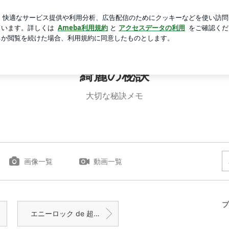
の嬉しい味方
芸能人ブログ
人気ブログ
新規登録
ロ
綺麗の秘訣
大切な秘訣メモ
画像一覧
動画一覧
プ
エニーロック de 超密封～♪