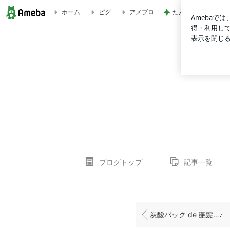
たんぱく質不足の時
ホーム
ピグ
アメブロ
翡翠マグ de マイナスイオン美人～♪ | 綺麗の秘訣
ブログトップ
記事一覧
炭酸パック de 艶髪…♪