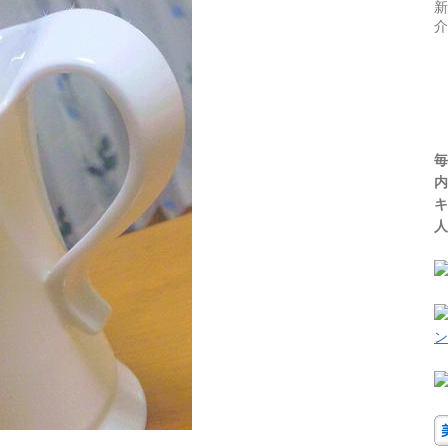
新
介
毎
内
キ
人