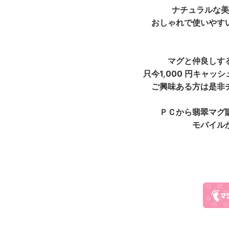
ナチュラルな美
おしゃれで使いやす
マグと仲良しす
只今1,000 円キャ
ご興味ある方は是非
ＰＣから翡翠マグ
モバイル