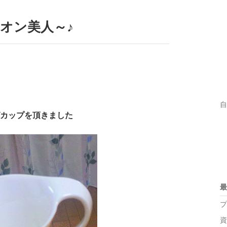
イオン美人～♪
自
カップを頂きました
最
プ
資