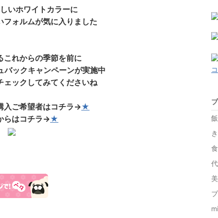
しいホワイトカラーに
いフォルムが気に入りました
るこれからの季節を前に
ッシュバックキャンペーンが実施中
チェックしてみてくださいね
ブ
購入ご希望者はコチラ→
★
飯
からはコチラ→
★
食
代
美
ブ
m