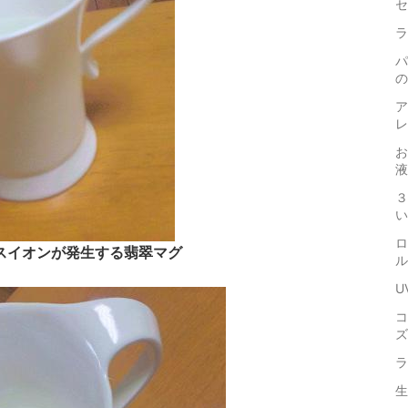
セ
ラ
パ
の
ア
レ
お
液
３
い
ロ
スイオンが発生する翡翠マグ
ル
U
コ
ズ
ラ
生