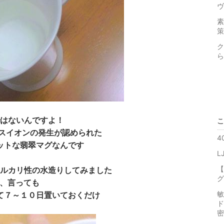
ヴ
素
策
ク
ら
はないんですよ！
こ
ナスイオンの発生が認められた
4
ットな翡翠マグなんです
L
【
ルカリ性の水造りしてみました
グ
と、言っても
敏
て７～１０日置いておくだけ