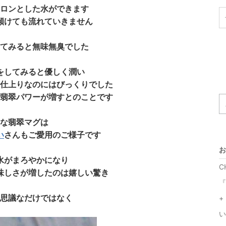
ロンとした水ができます
傾けても流れていきません
てみると無味無臭でした
をしてみると優しく潤い
仕上りなのにはびっくりでした
翡翠パワーが増すとのことです
な翡翠マグは
い
さんもご愛用のご様子です
お
水がまろやかになり
C
味しさが増したのは嬉しい驚き
『
思議なだけではなく
+
い