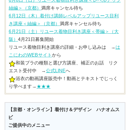
6月8日（日）リユース着物目利き講座＜レベルアップ
紬編＞（京都）
満席キャンセル待ち
6月12日（木）着付け講師レベルアップリユース目利
き講座＜紬編＞（京都）
満席キャンセル待ち
6月21日（土）リユース着物目利き講座＜帯編＞（大
阪）
4月21日募集開始
リユース着物目利き講座の詳細・お申し込みは →
は
こにわのWEBサイト
から
和装ブラの種類と選び方講座、補正のお話 リク
エスト受付中 →
公式LINE
へ
浴衣の動画講座販売中！動画とテキストでじっく
り学べます→
★★★
【京都・オンライン】着付け＆デザイン ハナオムス
ビ
ご提供中のメニュー