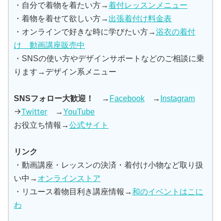
・自分で着物を着たい方→
着付レッスンメニュー
・着物を着せて欲しい方→
出張着付け料金表
・オンラインで好きな時に学びたい方→
浴衣の着付
け 動画講座販売中
・SNSの使い方やデザインサポートなどのご相談に乗
ります→デザイン系メニュー
SNSフォロー大歓迎！
→
Facebook
→
Instagram
→
Twitter
→
YouTube
お役立ち情報→
公式サイト
リンク
・動画講座・レッスンの決済・着付け小物など取り扱
い中→
オンラインストア
・リユース着物目利き講座情報→
和のイベントはこに
わ