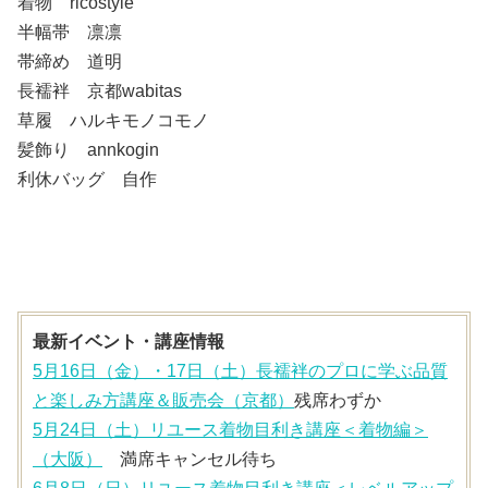
着物 ricostyle
半幅帯 凛凛
帯締め 道明
長襦袢 京都wabitas
草履 ハルキモノコモノ
髪飾り annkogin
利休バッグ 自作
最新イベント・講座情報
5月16日（金）・17日（土）長襦袢のプロに学ぶ品質
と楽しみ方講座＆販売会（京都）
残席わずか
5月24日（土）リユース着物目利き講座＜着物編＞
（大阪）
満席キャンセル待ち