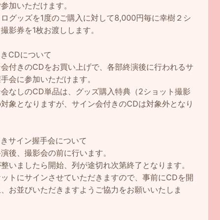
ご参加いただけます。
ログッズを1度のご購入に対して8,000円毎に幸樹２シ
ト撮影券を1枚お渡しします。
きCDについて
ン会付きのCDをお買い上げで、各部終演後に行われるサ
握手会に参加いただけます。
ン会なしのCD単品は、グッズ購入特典（2ショット撮影
の対象となりますが、サイン会付きのCDは対象外となり
。
うきサイン握手会について
終演後、撮影会の前に行います。
が整いましたら開始、列が途切れ次第終了となります。
ケットにサインさせていただきますので、事前にCDを開
上、お並びいただきますようご協力をお願いいたしま