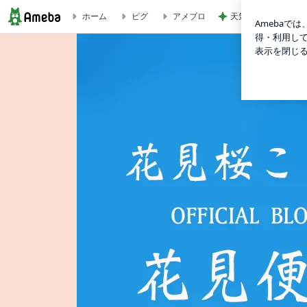
天気が良い日に寝室
ホーム
ピグ
アメブロ
花見桜 こうきオフィシャルブログ「花見便り」Powered by A