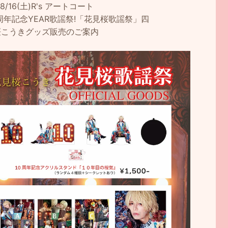
/8/16(土)R's アートコート
0周年記念YEAR歌謡祭!「花見桜歌謡祭」四
桜こうきグッズ販売のご案内