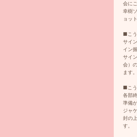
会に
幸樹ソ
ョッ
■こう
サイ
イン
サイ
会）
ます
■こ
各部
準備
ジャ
封の
す。