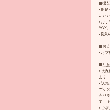
■撮
•撮
いた
•お
BOX
•撮
■お
•お
■注
•状
ます
•販
ずそ
売り
で、
•ご