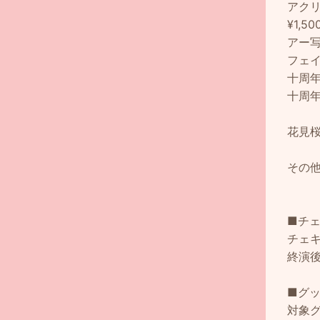
アク
¥1,50
アー写
フェイ
十周年
十周年
花見
その
■チ
チェ
終演
■グ
対象グ