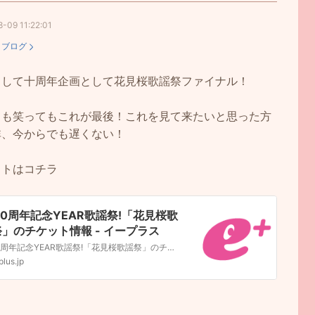
-09 11:22:01
：
ブログ
まして十周年企画として花見桜歌謡祭ファイナル！
ても笑ってもこれが最後！これを見て来たいと思った方
非、今からでも遅くない！
ットはコチラ
10周年記念YEAR歌謡祭!「花見桜歌
」のチケット情報 - イープラス
祝!10周年記念YEAR歌謡祭!「花見桜歌謡祭」のチケット情報ページです。日程、会場情報や料金を確認し、チケットの簡単オンライン予約・購入ができます。
plus.jp