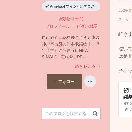
Amebaオフィシャルブロガー
2025-08
演歌歌手
部門
テーマ
プロフィール
ピグの部屋
続き
自己紹介：
花見桜こうき兵庫県
神戸市出身の日本歌謡歌手。 3
泣い
年半振りに９月５日NEW
は是
SINGLE「忘れ傘」RE...
続きを見る ＞
チケ
フォロー
祝!
謡祭
e