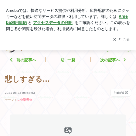
悲しすぎる… | お金と時間をかけなくてもキレイになりたい♡
アプリをダウンロードして
ブログの更新通知
を受け取りまし
開く
ょう。
お金と時間をかけなくてもキレイになりたい
フォロー
♡
前の記事へ
一覧
次の記事へ
悲しすぎる…
2021-08-23 05:48:53
テーマ：
∟☆楽天☆