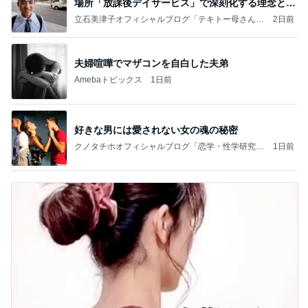
場所「放課後デイサービス」で深刻化する理念と現
実の
立石美津子オフィシャルブログ「テキトー母さんの
2日前
すすめ」Powered by Ameba
夫婦喧嘩でマザコンを自白した夫弟
Amebaトピックス
1日前
好きな男には愛されない女の魂の秘密
クノタチホオフィシャルブログ「恋学・性学研究
1日前
室」Powered by Ameba