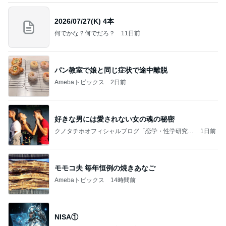
2026/07/27(K) 4本
何でかな？何でだろ？
11日前
パン教室で娘と同じ症状で途中離脱
Amebaトピックス
2日前
好きな男には愛されない女の魂の秘密
クノタチホオフィシャルブログ「恋学・性学研究
1日前
室」Powered by Ameba
モモコ夫 毎年恒例の焼きあなご
Amebaトピックス
14時間前
NISA①