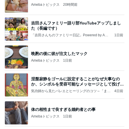
Amebaトピックス
20時間前
吉田さんファミリー語り部YouTubeアップしまし
た（長編です）
「吉田さんちのファミリー日記」Powered by Ame
1日前
ba 吉田さんファミリーオフィシャルブログ
晩酌の後に彼が注文したマック
Amebaトピックス
1日前
涅槃寂静をゴールに設定することがなぜ大事なの
か、シンボルを受容可能なメッセージとして投げる
ことが
気功師から見たバレエとヒーリングのコツ～「まと
4日前
いのば」ブログ
体の相性まで良すぎる婚約者との事
Amebaトピックス
1日前