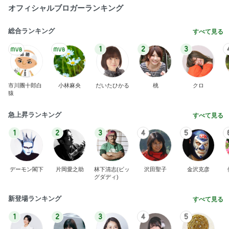
オフィシャルブロガーランキング
総合ランキング
すべて見る
1
2
3
市川團十郎白
小林麻央
だいたひかる
桃
クロ
猿
急上昇ランキング
すべて見る
1
2
3
4
5
デーモン閣下
片岡愛之助
林下清志(ビッ
沢田聖子
金沢克彦
グダディ)
新登場ランキング
すべて見る
1
2
3
4
5