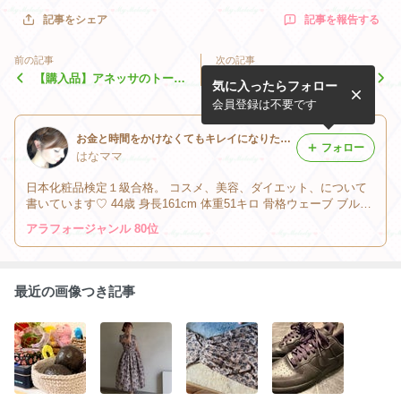
記事を報告する
記事をシェア
前の記事
次の記事
【購入品】アネッサのトーン
GRLのワンピースが安す
気に入ったらフォロー
アップが口コミ良すぎ！
ぎ…購入品
会員登録は不要です
お金と時間をかけなくてもキレイになりたい♡
フォロー
はなママ
日本化粧品検定１級合格。 コスメ、美容、ダイエット、について
書いています♡ 44歳 身長161cm 体重51キロ 骨格ウェーブ ブルベ
夏 顔タイプフェミニン MBTI：ENTJ指揮官
アラフォージャンル 80位
最近の画像つき記事