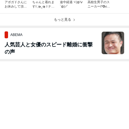
アボガドさんに
ちゃんと着れま
途中経過ヾ(◍'౪
高校生男子のス
お休みして頂く
す꒰ ;α̴̶̷̤ .̫ α̴̶̷̤; ꒱ ナナ
`◍)ﾉﾞ
ニーカー꒰*✪௰
場所꒰*⑅´•͈⌔•͈`⑅*꒱
パッパノイチマ
✪ૢ꒱
ルキューイチ
もっと見る
ABEMA
人気芸人と女優のスピード離婚に衝撃
の声