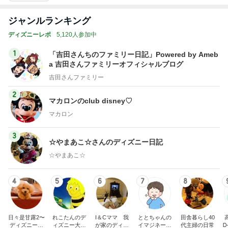
ジャンルランキング
ディズニーレポ
5,120人参加中
1
「吉田さんちのファミリー日記」Powered by Ameb
a 吉田さんファミリーオフィシャルブログ
吉田さんファミリー
2
マカロンのclub disney♡
マカロン
3
☆やまあこ☆さんのディズニー日記
☆やまあこ☆
4
5
6
7
8
日々是甘露2〜
れこたんのデ
I＆Cママ 我
ととちゃんの
田舎暮らし40
ディズニー風
ィズニー大好
が家のディズ
イマジネーシ
代主婦の日常
Ꭰ