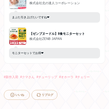
株式会社北の達人コーポレーション
まぶた引き上げたいですね❤︎
【ゼンブヌードル】8食モニターセット
株式会社ZENB JAPAN
モニターセットでお得❤︎
#
新作入荷
#
クマさん
#
チューリップ
#
オホーラ
#
チェリー
いいね
リブログ