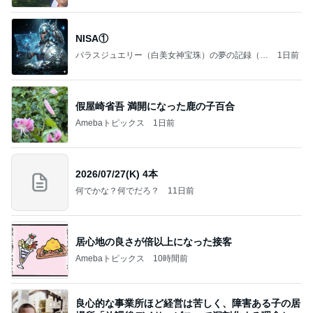
NISA①
パラスジュエリー（白美女神宝珠）の夢の記録（続
1日前
編）
假屋崎省吾 満開になった鹿の子百合
Amebaトピックス
1日前
2026/07/27(K) 4本
何でかな？何でだろ？
11日前
居心地の良さが倍以上になった接客
Amebaトピックス
10時間前
良心的な事業所ほど経営は苦しく、障害ある子の居