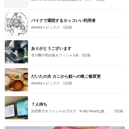
バイクで通院するカッコいい利用者
Amebaトピックス
1日前
ありがとうございます
市川團十郎白猿オフィシャルB
3日前
だいたの夫 カニから鮭への晩ご飯変更
Amebaトピックス
1日前
７人待ち
沢田聖子オフィシャルブログ「In My Heartな旅日
3日前
記」by Ameba