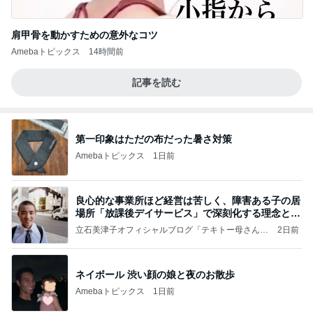
肩甲骨を動かすための意外なコツ
Amebaトピックス
14時間前
記事を読む
第一印象はただの布だった暑さ対策
Amebaトピックス
1日前
良心的な事業所ほど経営は苦しく、障害ある子の居
場所「放課後デイサービス」で深刻化する理念と現
実の
立石美津子オフィシャルブログ「テキトー母さんの
2日前
すすめ」Powered by Ameba
ネイボール 渋い顔の娘と夜のお散歩
Amebaトピックス
1日前