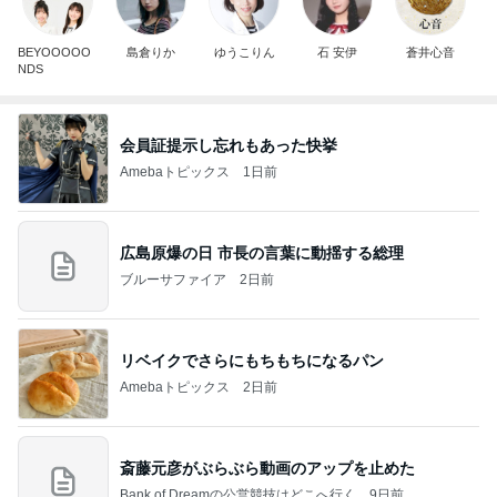
BEYOOOOO
島倉りか
ゆうこりん
石 安伊
蒼井心音
NDS
会員証提示し忘れもあった快挙
Amebaトピックス
1日前
広島原爆の日 市長の言葉に動揺する総理
ブルーサファイア
2日前
リベイクでさらにもちもちになるパン
Amebaトピックス
2日前
斎藤元彦がぶらぶら動画のアップを止めた
Bank of Dreamの公営競技はどこへ行く
9日前