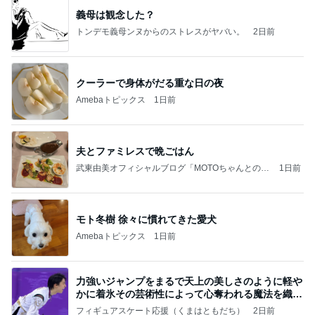
義母は観念した？
トンデモ義母ンヌからのストレスがヤバい。
2日前
クーラーで身体がだる重な日の夜
Amebaトピックス
1日前
夫とファミレスで晩ごはん
武東由美オフィシャルブログ「MOTOちゃんとのは
1日前
っぴぃな毎日」Powered by Ameba
モト冬樹 徐々に慣れてきた愛犬
Amebaトピックス
1日前
力強いジャンプをまるで天上の美しさのように軽や
かに着氷その芸術性によって心奪われる魔法を織り
なす
フィギュアスケート応援（くまはともだち）
2日前