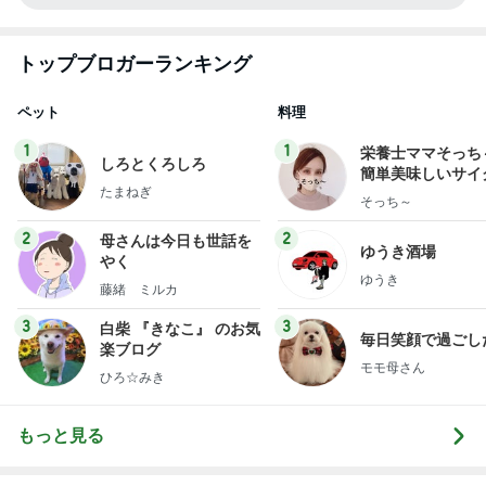
トップブロガーランキング
ペット
料理
1
1
栄養士ママそっち
しろとくろしろ
簡単美味しいサイ
たまねぎ
献立
そっち～
2
2
母さんは今日も世話を
ゆうき酒場
やく
ゆうき
藤緒 ミルカ
3
3
白柴 『きなこ』 のお気
毎日笑顔で過ごし
楽ブログ
モモ母さん
ひろ☆みき
もっと見る