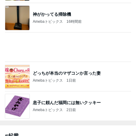
クロオフィシャルブログPowered by Ameba
23時間前
「痩せすぎ」小学生ギャルモデルに心配の声
Amebaトピックス
22時間前
2026/07/28(K) 4本
何でかな？何でだろ？
10日前
ジャンルランキング
仕事術
25,356人参加中
1
ヘルパーおかんゆうらり日記
ゆらりゆうら
2
新しい地球の歩き方★