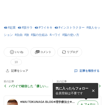
#
起業
#
脱サラ
#
ワイキキ
#
インストラクター
#
個人セッ
ション
#
自由
#
旅
#
脳の仕組み
#
ハワイ
#
脳の使い方
いいね
コメント
リブログ
10
記事を報告する
記事をシェア
前の記事
次の記事
ハワイで確信した「優しいだ
ほんとにお金のブロックがな
気に入ったらフォロー
けの世界」のこと。
い人が、今してること
会員登録は不要です
✳︎MAI TOKUNAGA BLOG✳︎理学療法士✳︎熊本✴︎起業✳︎好きなことで自由に働く✳︎収入と時間をコントロールする働きかたに。
フォロー