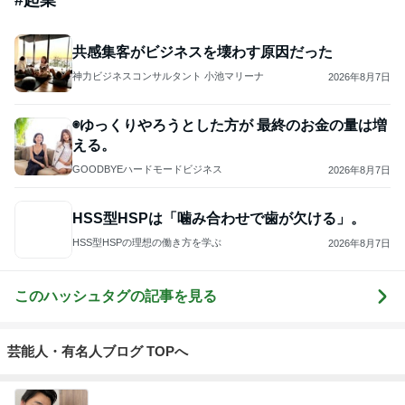
ドバイマダム_RYOKO
3
〖年商2億/広告会社〗女社長の仕事術と裏日記
広告会社経営 女社長M
4
5
6
7
8
仙上 真也の
お金、愛、す
大谷由里子の
ハカセとよば
都心と田舎の
ブログ
べてが流れ込
誰でも講師ブ
れる社長のブ
間で『わた
んでくる方法
ログ｜感じ
ログ
し』を生きる
❤ SAYURA
て・興味を持
DualLife
サユラ
って・動く人
もっと見る
づくり