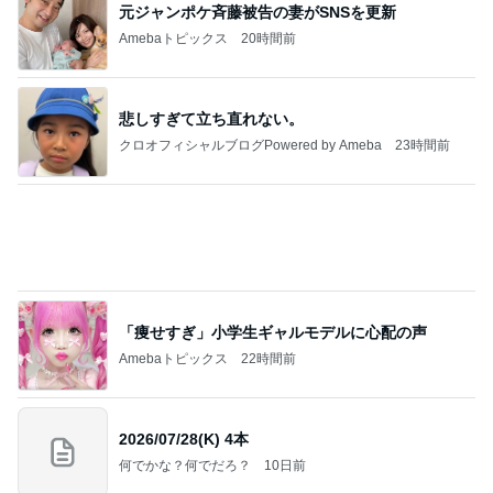
飛行機が高く子の念願のフェリー
Amebaトピックス
1日前
先輩の奥さんがくれたありがたい梨
Amebaトピックス
1日前
大手ハウスメーカー施工の高品質な家
Amebaトピックス
13時間前
レジェンド松下のなんでもプレゼン！
Amebaトピックス
16時間前
「してあげた」ことはないという考え
Amebaトピックス
1日前