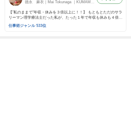
德永 麻衣｜Mai Tokunaga ｜KUMAMOTO｜旅するように働く｜理学療法士
【”私のままで”年収・休みを３倍以上に！！】 もともとただのサラ
リーマン理学療法士だった私が、たった１年で年収も休みも４倍
に！”働き方”をを見直したい人のためのメソッド。
仕事術ジャンル 533位
最近の画像つき記事
「攻め」より、
今の私と、１０
２回目の熊本地
ねぇそこ、本当
「守り」で生き
年前の私〜熊本
震、まさかの再
に頑張りどき？
る方法♡
地震が教えてく
来。
れたこと〜
もっと見る
ABEMA
神田うの「自分でもアル中だと思う」