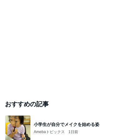
◉ゆっくりやろうとした方が 最終のお金の量は増
える。
GOODBYEハードモードビジネス
2026年8月7日
HSS型HSPは「噛み合わせで歯が欠ける」。
HSS型HSPの理想の働き方を学ぶ
2026年8月7日
このハッシュタグの記事を見る
芸能人・有名人ブログ TOPへ
元ジャンポケ斉藤被告の妻がSNSを更新
Amebaトピックス
20時間前
悲しすぎて立ち直れない。