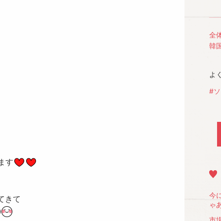
全
韓
よ
#
ます
今
てきて
ゃあ
市