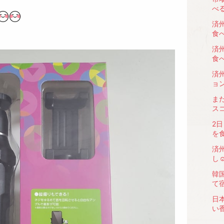
べる
済
食べ
済
食べ
済
ョン
ま
ス
2
を
済
し☺
韓
て宿
日
い香