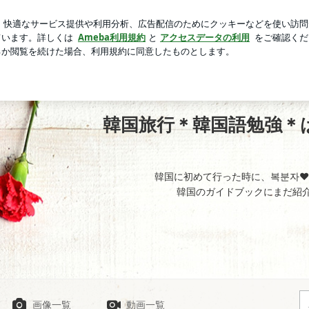
に捧げる夫
芸能人ブログ
人気ブログ
新規登録
ログ
てくれたらいいなぁ＼(^_^)／ | 韓国旅行＊韓国語勉強＊は
韓国旅行＊韓国語勉強＊は
韓国に初めて行った時に、복분자❤
韓国のガイドブックにまだ紹介
画像一覧
動画一覧