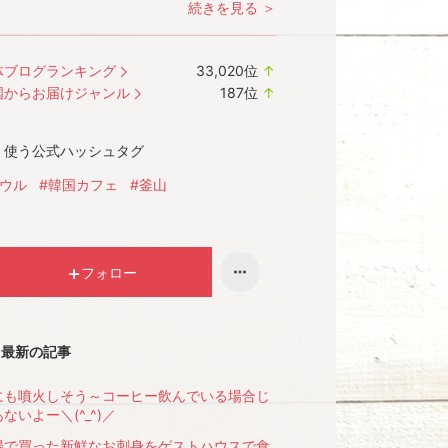
続きを見る ＞
体ブログランキング
33,020
位
↑
ラ
国からお届けジャンル
187
位
↑
ン
ラ
キ
ン
く使う公式ハッシュタグ
ン
キ
グ
ン
ソウル
#韓国カフェ
#釜山
上
グ
昇
上
昇
フォロー
最新の記事
にも噴火しそう～コーヒー飲んでいる場合じ
ないよー＼(^_^)／
場で買った新鮮なお刺身をゲストハウスで食