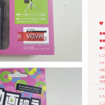
■■
■■
■明
Lご
Lカ
L化
L
183
Lマ
Lそ
Lご