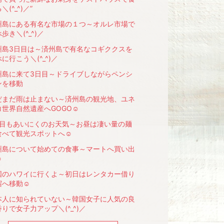
＼(^_^)／”
州島にある有名な市場の１つ～オルレ市場で
歩き＼(^_^)／
州島3日目は～済州島で有名なコギククスを
に行こう＼(^_^)／
州島に来て3日目～ドライブしながらペンシ
を移動️
だまだ雨は止まない～済州島の観光地、ユネ
コ世界自然遺産へGOGO☺️
日目もあいにくのお天気～お昼は凄い量の麺
食べて観光スポットへ☺️
州島について始めての食事～マートへ買い出
️
国のハワイに行くよ～初日はレンタカー借り
へ移動☺️
本人に知られていない～韓国女子に人気の良
りで女子力アップ＼(^_^)／