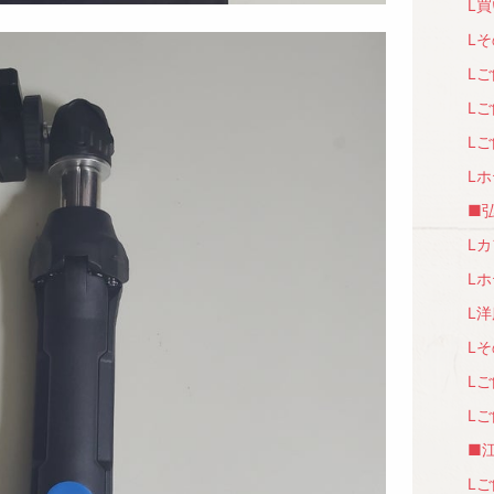
L買
Lそ
Lご
Lご
Lご
Lホ
■弘
Lカ
Lホ
L洋
Lそ
Lご
Lご
■江
Lご