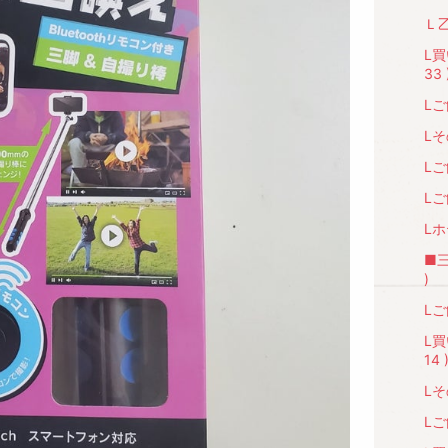
Ｌ乙
L
33 
Lご
Lそ
Lご
Lご
Lホ
■
)
Lご
L
14 
Lそ
Lご