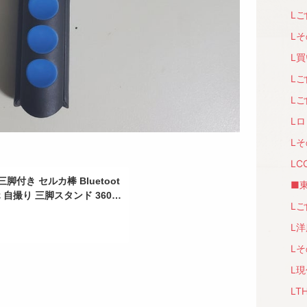
Lご
Lそ
L買
Lご
Lご
Lロ
Lそ
LC
脚付き セルカ棒 Bluetoot
■東
 自撮り 三脚スタンド 360度
Lご
droid対応 ワイヤレス
L洋
Lそ
L現
LT