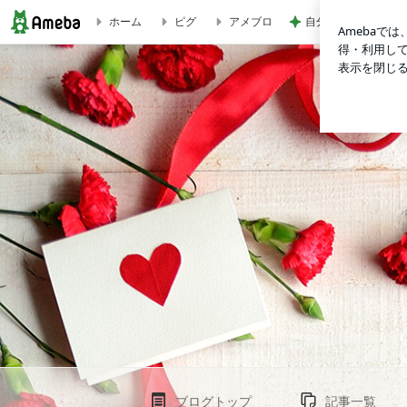
自分の時間全てを娘
ホーム
ピグ
アメブロ
自撮り棒買ってみました～韓国旅行は、これからは動画で撮る～見
ブログトップ
記事一覧