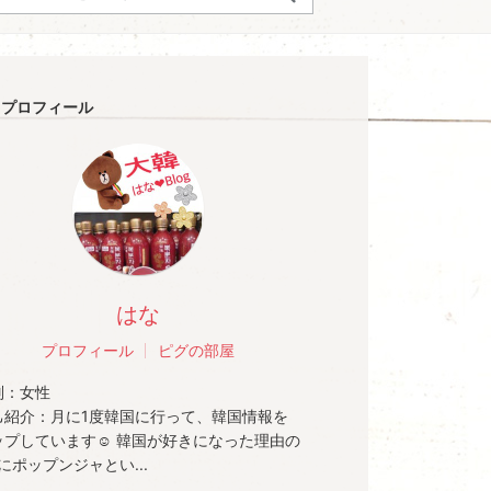
プロフィール
はな
プロフィール
ピグの部屋
別：
女性
己紹介：
月に1度韓国に行って、韓国情報を
ップしています☺️ 韓国が好きになった理由の
にポップンジャとい...