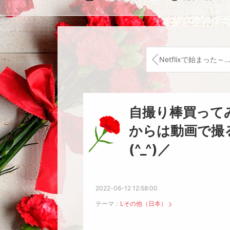
Netflixで始まった～チェンジデイズ見てる？はまっています＼(^_^)／
自撮り棒買って
からは動画で撮
(^_^)／
2022-06-12 12:58:00
テーマ：
Lその他（日本）