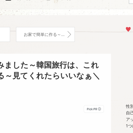
お家で簡単に作る～タットリタン＼(^_^)／
みました～韓国旅行は、これ
る～見てくれたらいいなぁ＼
性
自
ア
1つ