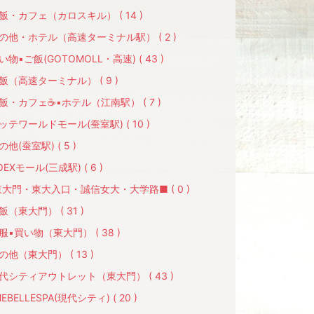
飯・カフェ（カロスキル） ( 14 )
の他・ホテル（高速ターミナル駅） ( 2 )
い物▪ご飯(GOTOMOLL・高速) ( 43 )
飯（高速ターミナル） ( 9 )
飯・カフェ☕️▪ホテル（江南駅） ( 7 )
ッテワールドモール(蚕室駅) ( 10 )
の他(蚕室駅) ( 5 )
OEXモール(三成駅) ( 6 )
大門・東大入口・誠信女大・大学路■ ( 0 )
飯（東大門） ( 31 )
服▪買い物（東大門） ( 38 )
の他（東大門） ( 13 )
代シティアウトレット（東大門） ( 43 )
HEBELLESPA(現代シティ) ( 20 )