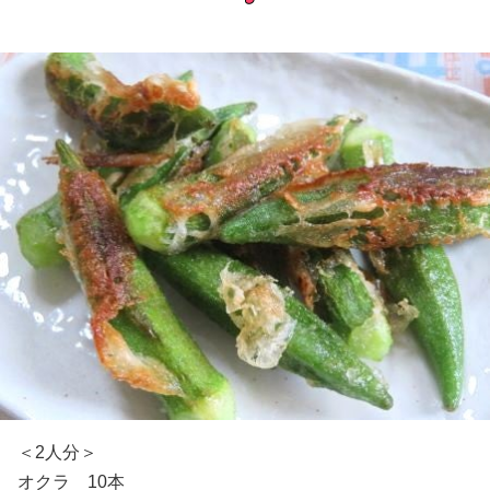
＜2人分＞
オクラ 10本