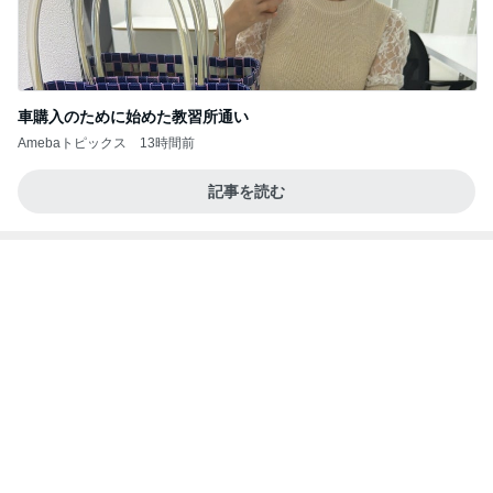
Amebaトピックス
1日前
NISA①
パラスジュエリー（白美女神宝珠）の夢の記録（続
1日前
編）
若乃花 バキバキの体をマッサージ
Amebaトピックス
2日前
良心的な事業所ほど経営は苦しく、障害ある子の居
場所「放課後デイサービス」で深刻化する理念と現
実の
立石美津子オフィシャルブログ「テキトー母さんの
2日前
すすめ」Powered by Ameba