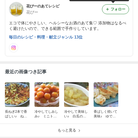
花ぴーのあてレシピ
フォロー
花ぴー
エコで体にやさしい、ヘルシーなお酒のあて集♡ 添加物はなるべ
く避けたいので、できる範囲で手作りしています。
毎日のレシピ・料理・献立ジャンル 13位
最近の画像つき記事
長ねぎ2本で香
冷やしてしみし
冷やして美味し
香ばしく焼いて
ばしい♪ ねぎ
み♪ ミニトマ
い♪ 白瓜のめ
美味♪ ゆでた
焼き
トのはちみつマ
んつゆ煮びたし
まごサラダの油
リネ
揚げ包み
もっと見る