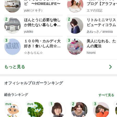
ピ 〜HOME&LIFE〜
ブログ【アラフォ
社売却セカンドラ
yuki (ドキ子）
エマの日記
フ】
2
2
ほんとうに必要な物し
リトルミニマリス
か持たない暮らし◆Ke
ビューティコラム 
ep Life Simple◆〜イ
little minimalist'
yukiko
あねっさ／anessa
ンテリアのきろく〜
uty colum
3
3
１００均・カルディ大
美人になれる、た
好き！食いしん坊☆き
んの魔法
らりん☆のブログ
☆きらりん☆
hiromi
もっと見る
オフィシャルブロガーランキング
総合ランキング
すべて見る
1
2
3