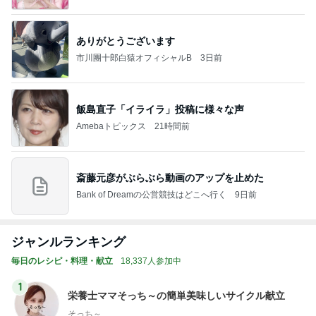
ありがとうございます
市川團十郎白猿オフィシャルB
3日前
飯島直子「イライラ」投稿に様々な声
Amebaトピックス
21時間前
斎藤元彦がぶらぶら動画のアップを止めた
Bank of Dreamの公営競技はどこへ行く
9日前
ジャンルランキング
毎日のレシピ・料理・献立
18,337人参加中
1
栄養士ママそっち～の簡単美味しいサイクル献立
そっち～