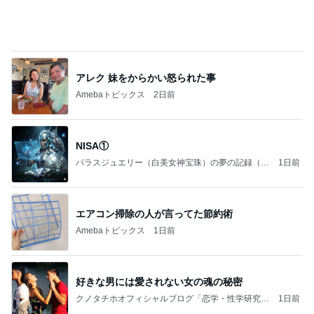
良心的な事業所ほど経営は苦しく、障害ある子の居
場所「放課後デイサービス」で深刻化する理念と現
実の
立石美津子オフィシャルブログ「テキトー母さんの
2日前
すすめ」Powered by Ameba
車購入のために始めた教習所通い
Amebaトピックス
13時間前
記事を読む