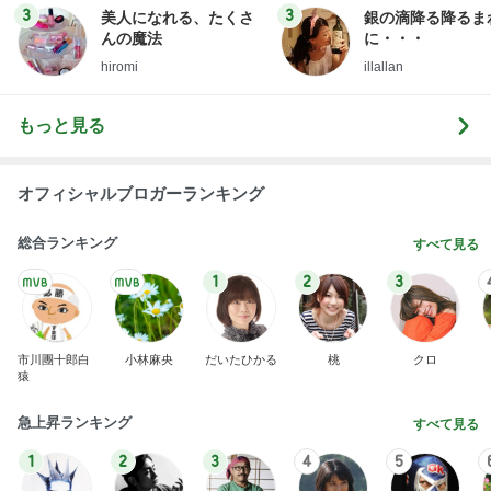
3
3
美人になれる、たくさ
銀の滴降る降るま
んの魔法
に・・・
hiromi
illallan
もっと見る
オフィシャルブロガーランキング
総合ランキング
すべて見る
1
2
3
市川團十郎白
小林麻央
だいたひかる
桃
クロ
猿
急上昇ランキング
すべて見る
1
2
3
4
5