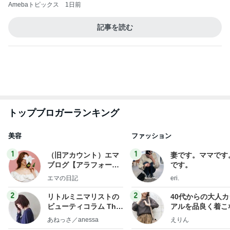
Amebaトピックス
1日前
記事を読む
トップブロガーランキング
美容
ファッション
1
1
（旧アカウント）エマ
妻です。ママです
ブログ【アラフォー会
です。
社売却セカンドライ
エマの日記
eri.
フ】
2
2
リトルミニマリストの
40代からの大人
ビューティコラム The
アルを品良く着こ
little minimalist's bea
ファッションブロ
あねっさ／anessa
えりん
uty colum