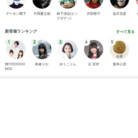
デーモン閣下
片岡愛之助
林下清志(ビッ
沢田聖子
金沢克彦
グダディ)
新登場ランキング
すべて見る
1
2
3
4
5
BEYOOOOO
島倉りか
ゆうこりん
石 安伊
蒼井心音
NDS
3種類のパイ生地を学ぶレッスン
Amebaトピックス
1日前
斎藤元彦がぶらぶら動画のアップを止めた
Bank of Dreamの公営競技はどこへ行く
9日前