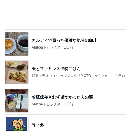
今日の出会いを話した夫との晩ごはん
Amebaトピックス
1日前
力強いジャンプをまるで天上の美しさのように軽や
かに着氷その芸術性によって心奪われる魔法を織り
なす
フィギュアスケート応援（くまはともだち）
2日前