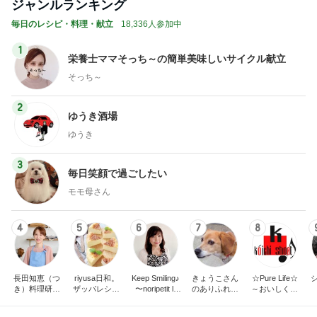
ジャンルランキング
毎日のレシピ・料理・献立
18,336人参加中
1
栄養士ママそっち～の簡単美味しいサイクル献立
そっち～
2
ゆうき酒場
ゆうき
3
毎日笑顔で過ごしたい
モモ母さん
4
5
6
7
8
長田知恵（つ
riyusa日和。
Keep Smiling♪
きょうこさん
☆Pure Life☆
き）料理研究
ザッパレシピ
〜noripetit lif
のありふれた
～おいしく、
家「ご飯と可
で褒められお
e〜 おうちご
日常とばーば
楽しく、健康
愛いおやつ、
やつと時々お
はんと日々の
の食堂本日の
に。～