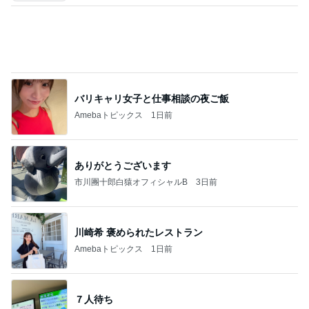
沢田聖子オフィシャルブログ「In My Heartな旅日
3日前
記」by Ameba
必ずどこで買ったか聞かれるデニム
Amebaトピックス
1日前
広島原爆の日 市長の言葉に動揺する総理
ブルーサファイア
2日前