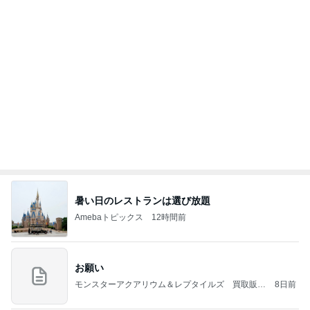
町内会と5000円も違うお祭りの出費
Amebaトピックス
2日前
学生
日本人
7日前
だいた めざとく購入したハラミ
Amebaトピックス
1日前
(長期保存カレーライスセット)
たかたんのコストコ通への道
8日前