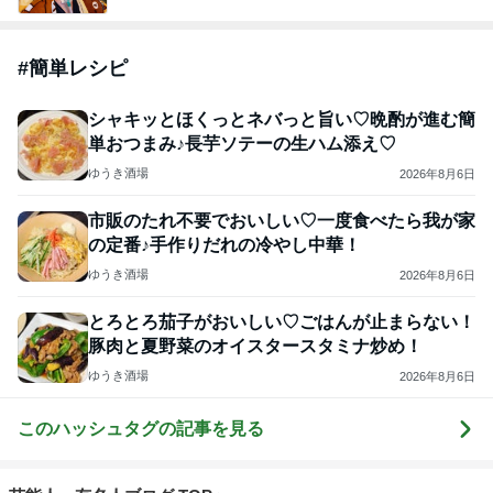
#
簡単レシピ
シャキッとほくっとネバっと旨い♡晩酌が進む簡
単おつまみ♪長芋ソテーの生ハム添え♡
ゆうき酒場
2026年8月6日
市販のたれ不要でおいしい♡一度食べたら我が家
の定番♪手作りだれの冷やし中華！
ゆうき酒場
2026年8月6日
とろとろ茄子がおいしい♡ごはんが止まらない！
豚肉と夏野菜のオイスタースタミナ炒め！
ゆうき酒場
2026年8月6日
このハッシュタグの記事を見る