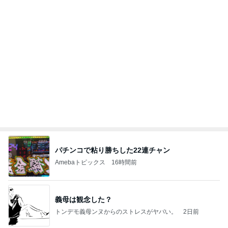
カルディで買った優雅な気分の珈琲
Amebaトピックス
1日前
夫とファミレスで晩ごはん
武東由美オフィシャルブログ「MOTOちゃんとのは
1日前
っぴぃな毎日」Powered by Ameba
冷蔵保存されず温かかった夫の薬
Amebaトピックス
1日前
同じ夢
四コマ戦士 パパ戦記
10日前