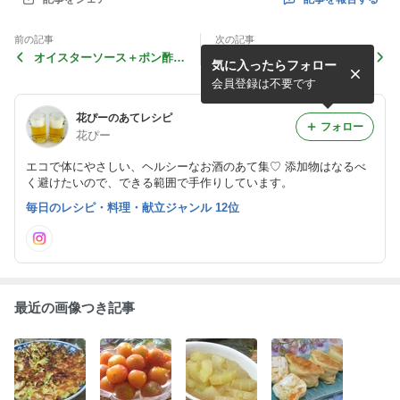
前の記事
次の記事
オイスターソース＋ポン酢が
5分副菜☆ さつま揚げと小
気に入ったらフォロー
美味い♪ 豚こまとレタスの
松菜の柚子胡椒さっと煮
オイポン炒め
会員登録は不要です
花ぴーのあてレシピ
フォロー
花ぴー
エコで体にやさしい、ヘルシーなお酒のあて集♡ 添加物はなるべ
く避けたいので、できる範囲で手作りしています。
毎日のレシピ・料理・献立ジャンル 12位
最近の画像つき記事