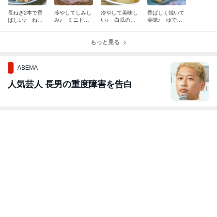
長ねぎ2本で香
冷やしてしみし
冷やして美味し
香ばしく焼いて
ばしい♪ ねぎ
み♪ ミニトマ
い♪ 白瓜のめ
美味♪ ゆでた
焼き
トのはちみつマ
んつゆ煮びたし
まごサラダの油
リネ
揚げ包み
もっと見る
ABEMA
人気芸人 長男の重度障害を告白