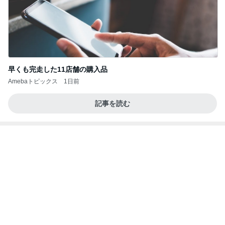
パチンコで粘り勝ちした22連チャン
Amebaトピックス
16時間前
義母は観念した？
トンデモ義母ンヌからのストレスがヤバい。
2日前