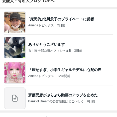
芸能人・有名人ブログ TOPへ
｢庶民的｣北川景子のプライベートに反響
Amebaトピックス
2日前
ありがとうございます
市川團十郎白猿オフィシャルB
3日前
「痩せすぎ」小学生ギャルモデルに心配の声
Amebaトピックス
12時間前
斎藤元彦がぶらぶら動画のアップを止めた
Bank of Dreamの公営競技はどこへ行く
9日前