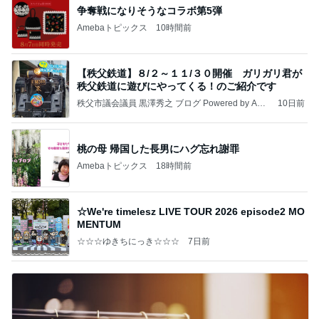
争奪戦になりそうなコラボ第5弾
Amebaトピックス
10時間前
【秩父鉄道】８/２～１１/３０開催 ガリガリ君が
秩父鉄道に遊びにやってくる！のご紹介です
秩父市議会議員 黒澤秀之 ブログ Powered by Ame
10日前
ba
桃の母 帰国した長男にハグ忘れ謝罪
Amebaトピックス
18時間前
☆We're timelesz LIVE TOUR 2026 episode2 MO
MENTUM
☆☆☆ゆきちにっき☆☆☆
7日前