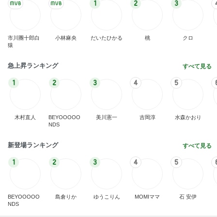
1
2
3
市川團十郎白
小林麻央
だいたひかる
桃
クロ
猿
急上昇ランキング
すべて見る
1
2
3
4
5
木村直人
BEYOOOOO
美川憲一
吉岡淳
水森かおり
NDS
新登場ランキング
すべて見る
1
2
3
4
5
BEYOOOOO
島倉りか
ゆうこりん
MOMIママ
石 安伊
NDS