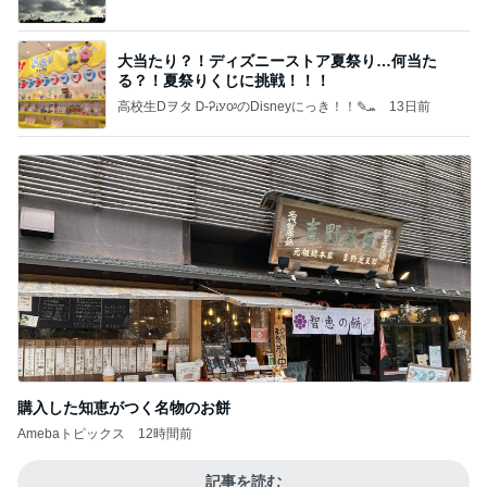
大当たり？！ディズニーストア夏祭り…何当た
る？！夏祭りくじに挑戦！！！
高校生Dヲタ Ꭰ-ᎮꭵꭹꭴのDisneyにっき！！✎ܚ
13日前
購入した知恵がつく名物のお餅
Amebaトピックス
12時間前
記事を読む