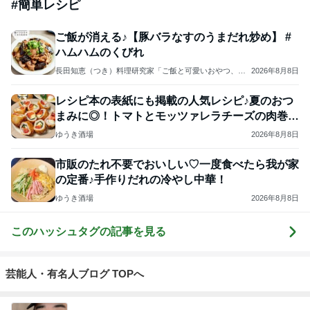
#
簡単レシピ
ご飯が消える♪【豚バラなすのうまだれ炒め】 #
ハムハムのくびれ
長田知恵（つき）料理研究家「ご飯と可愛いおやつ、キ
2026年8月8日
ッチンアイテム」
レシピ本の表紙にも掲載の人気レシピ♪夏のおつ
まみに◎！トマトとモッツァレラチーズの肉巻き
フライ
ゆうき酒場
2026年8月8日
市販のたれ不要でおいしい♡一度食べたら我が家
の定番♪手作りだれの冷やし中華！
ゆうき酒場
2026年8月8日
このハッシュタグの記事を見る
芸能人・有名人ブログ TOPへ