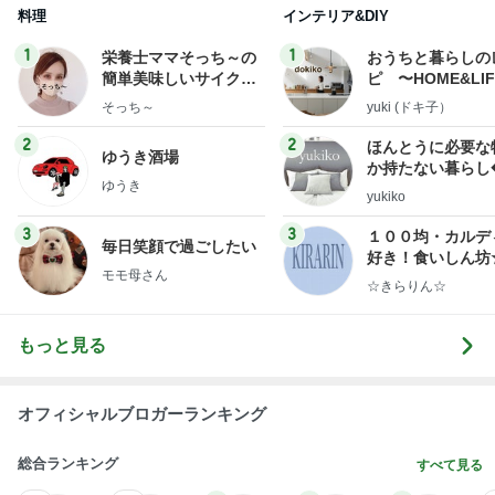
料理
インテリア&DIY
1
1
栄養士ママそっち～の
おうちと暮らしの
簡単美味しいサイクル
ピ 〜HOME&LI
献立
そっち～
yuki (ドキ子）
2
2
ほんとうに必要な
ゆうき酒場
か持たない暮らし
ゆうき
ep Life Simple
yukiko
ンテリアのきろく
3
3
１００均・カルデ
毎日笑顔で過ごしたい
好き！食いしん坊
モモ母さん
らりん☆のブログ
☆きらりん☆
もっと見る
オフィシャルブロガーランキング
総合ランキング
すべて見る