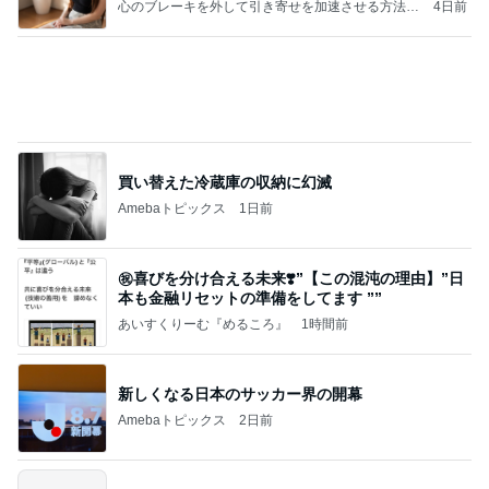
心のブレーキを外して引き寄せを加速させる方法：
4日前
引き寄せ研究所
買い替えた冷蔵庫の収納に幻滅
Amebaトピックス
1日前
㊗️喜びを分け合える未来❣️”【この混沌の理由】”⽇
本も⾦融リセットの準備をしてます ””
あいすくりーむ『めるころ』
1時間前
新しくなる日本のサッカー界の開幕
Amebaトピックス
2日前