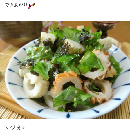
できあがり
＜2人分＞