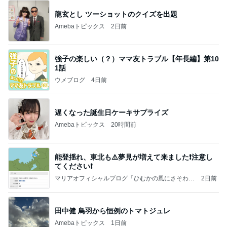
龍玄とし ツーショットのクイズを出題
Amebaトピックス
2日前
強子の楽しい（？）ママ友トラブル【年長編】第10
1話
ウメブログ
4日前
遅くなった誕生日ケーキサプライズ
Amebaトピックス
20時間前
能登揺れ、東北も⚠️夢見が増えて来ました❗️注意し
てください❗️
マリアオフィシャルブログ「ひむかの風にさそわれ
2日前
て」Powered by Ameba
田中健 鳥羽から恒例のトマトジュレ
Amebaトピックス
1日前