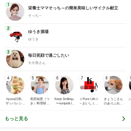
1
栄養士ママそっち～の簡単美味しいサイクル献立
そっち～
2
ゆうき酒場
ゆうき
3
毎日笑顔で過ごしたい
モモ母さん
4
5
6
7
8
riyusa日和。
長田知恵（つ
Keep Smiling♪
☆Pure Life☆
きょうこさん
ザッパレシピ
き）料理研究
〜noripetit lif
～おいしく、
のありふれた
で褒められお
家「ご飯と可
e〜 おうちご
楽しく、健康
日常とばーば
やつと時々お
愛いおやつ、
はんと日々の
に。～
の食堂本日の
かず
キッチンアイ
事。
メニュー
もっと見る
テム」