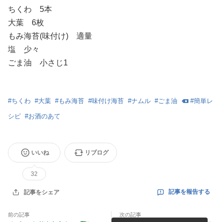
ちくわ 5本
大葉 6枚
もみ海苔(味付け) 適量
塩 少々
ごま油 小さじ1
#
ちくわ
#
大葉
#
もみ海苔
#
味付け海苔
#
ナムル
#
ごま油
#
簡単レ
シピ
#
お酒のあて
いいね
リブログ
32
記事を報告する
記事をシェア
前の記事
次の記事