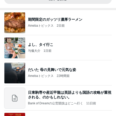
期間限定のガッツリ濃厚ラーメン
Amebaトピックス
2日前
よし、タイ行こ
与儀大介
1日前
だいた 母の見舞いで元気な姿
Amebaトピックス
22時間前
日東駒専や産近甲龍は英語よりも国語の攻略が重視
される、のかもしれない。
Bank of Dreamの公営競技はどこへ行く
11日前