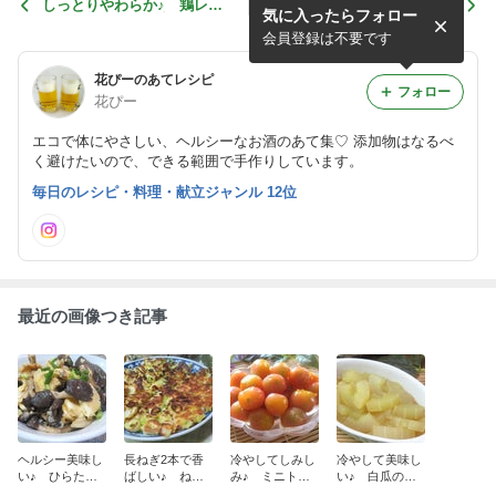
しっとりやわらか♪ 鶏レバ
ヤミツキの甘ピリ辛♪ 水菜
気に入ったらフォロー
ーの塩麹ペッパー和え
としめじとちくわの韓国風サ
ラダ
会員登録は不要です
花ぴーのあてレシピ
フォロー
花ぴー
エコで体にやさしい、ヘルシーなお酒のあて集♡ 添加物はなるべ
く避けたいので、できる範囲で手作りしています。
毎日のレシピ・料理・献立ジャンル 12位
最近の画像つき記事
ヘルシー美味し
長ねぎ2本で香
冷やしてしみし
冷やして美味し
い♪ ひらたけ
ばしい♪ ねぎ
み♪ ミニトマ
い♪ 白瓜のめ
とたまごのめん
焼き
トのはちみつマ
んつゆ煮びたし