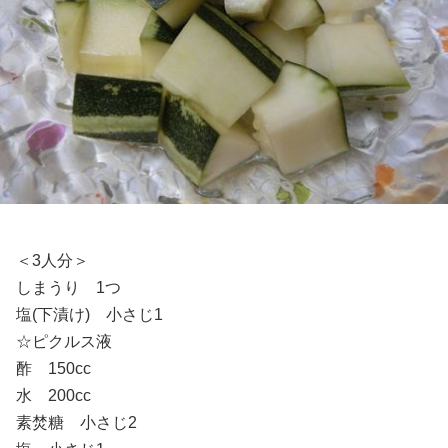
＜3人分＞
しまうり 1つ
塩(下漬け) 小さじ1
☆ピクルス液
酢 150cc
水 200cc
素焚糖 小さじ2