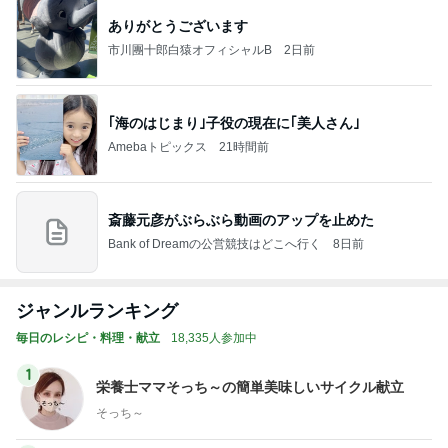
ありがとうございます
市川團十郎白猿オフィシャルB
2日前
｢海のはじまり｣子役の現在に｢美人さん｣
Amebaトピックス
21時間前
斎藤元彦がぶらぶら動画のアップを止めた
Bank of Dreamの公営競技はどこへ行く
8日前
ジャンルランキング
毎日のレシピ・料理・献立
18,335人参加中
1
栄養士ママそっち～の簡単美味しいサイクル献立
そっち～