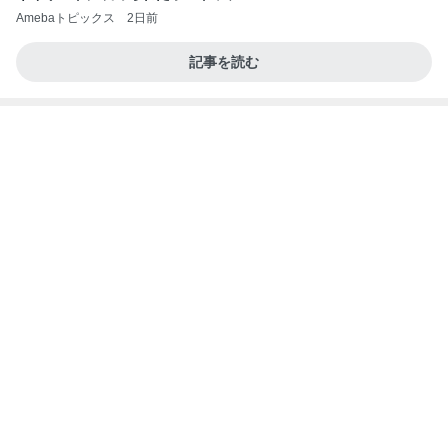
デザートより食後酒を楽しむ大人
Amebaトピックス
1日前
夫とファミレスで晩ごはん
武東由美オフィシャルブログ「MOTOちゃんと
20時間前
のはっぴぃな毎日」Powered by Ameba
團十郎 これから泳ぐ朝の時間