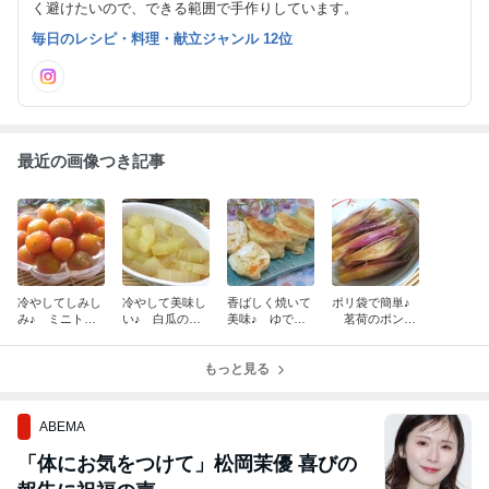
く避けたいので、できる範囲で手作りしています。
毎日のレシピ・料理・献立ジャンル 12位
最近の画像つき記事
冷やしてしみし
冷やして美味し
香ばしく焼いて
ポリ袋で簡単♪
み♪ ミニトマ
い♪ 白瓜のめ
美味♪ ゆでた
茗荷のポン酢
トのはちみつマ
んつゆ煮びたし
まごサラダの油
漬け
リネ
揚げ包み
もっと見る
ABEMA
「体にお気をつけて」松岡茉優 喜びの