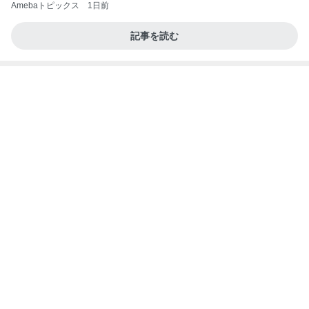
株主優待でお願いしたひとくち大福
Amebaトピックス
10時間前
涅槃寂静をゴールに設定することがなぜ大事なの
か、シンボルを受容可能なメッセージとして投げる
ことが
気功師から見たバレエとヒーリングのコツ～「まと
3日前
いのば」ブログ
ご飯の進むメインになる作り置き
Amebaトピックス
1日前