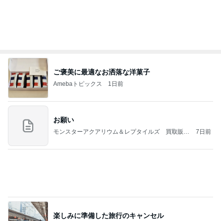
Amebaトピックス
1日前
2026/07/27(K) 4本
何でかな？何でだろ？
10日前
事務作業中に落ち着くスクイーズ
Amebaトピックス
2日前
(長期保存カレーライスセット)
たかたんのコストコ通への道
7日前
割引のおすしと刺身の盛り合わせ
Amebaトピックス
1日前