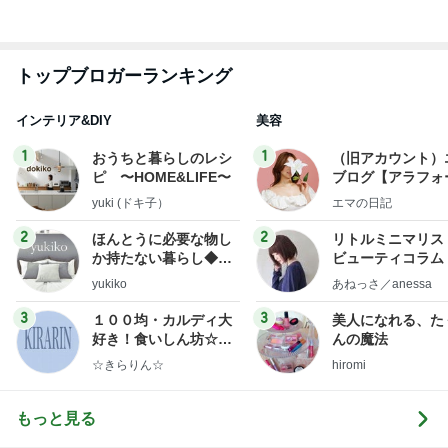
トップブロガーランキング
インテリア&DIY
美容
1
1
おうちと暮らしのレシ
（旧アカウント）
ピ 〜HOME&LIFE〜
ブログ【アラフォ
社売却セカンドラ
yuki (ドキ子）
エマの日記
フ】
2
2
ほんとうに必要な物し
リトルミニマリス
か持たない暮らし◆Ke
ビューティコラム 
ep Life Simple◆〜イ
little minimalist'
yukiko
あねっさ／anessa
ンテリアのきろく〜
uty colum
3
3
１００均・カルディ大
美人になれる、た
好き！食いしん坊☆き
んの魔法
らりん☆のブログ
☆きらりん☆
hiromi
もっと見る