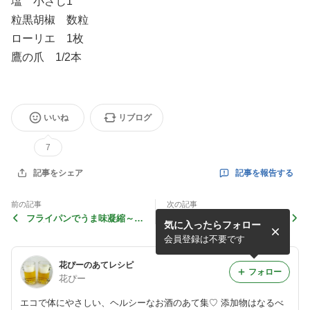
塩 小さじ1
粒黒胡椒 数粒
ローリエ 1枚
鷹の爪 1/2本
いいね
リブログ
7
記事を報告する
記事をシェア
前の記事
次の記事
フライパンでうま味凝縮～♪
じゃがいもといんげんとベー
気に入ったらフォロー
ブロッコリーのガーリック
コンで♪ 青椒肉絲風カレー
焼き
スパイシー炒め
会員登録は不要です
花ぴーのあてレシピ
フォロー
花ぴー
エコで体にやさしい、ヘルシーなお酒のあて集♡ 添加物はなるべ