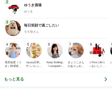
2
ゆうき酒場
ゆうき
3
毎日笑顔で過ごしたい
モモ母さん
4
5
6
7
8
長田知恵（つ
riyusa日和。
Keep Smiling♪
きょうこさん
☆Pure Life☆
き）料理研究
ザッパレシピ
〜noripetit lif
のありふれた
～おいしく、
家「ご飯と可
で褒められお
e〜 おうちご
日常とばーば
楽しく、健康
愛いおやつ、
やつと時々お
はんと日々の
の食堂本日の
に。～
キッチンアイ
かず
事。
メニュー
もっと見る
テム」