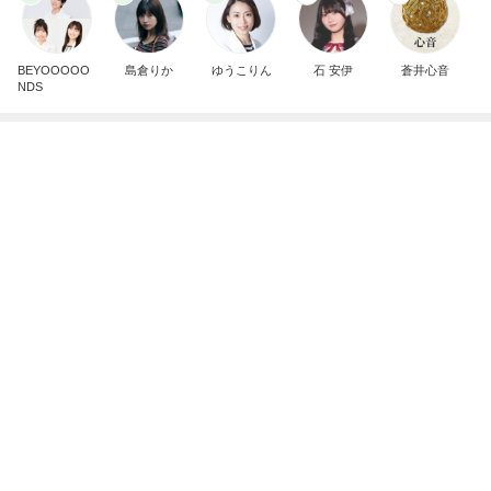
BEYOOOOO
島倉りか
ゆうこりん
石 安伊
蒼井心音
NDS
1,000円近くして高いグラノーラ
Amebaトピックス
2日前
広島原爆の日 市長の言葉に動揺する総理
ブルーサファイア
1日前
原田龍二の妻 新しくしたスリッパ