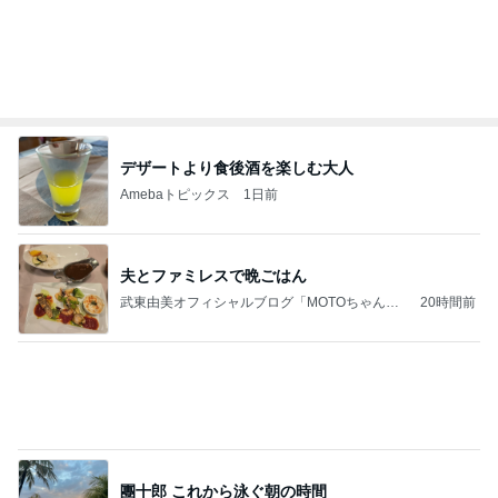
Amebaトピックス
1日前
学生
日本人
7日前
撫でられ要員が増え神妙な顔の猫
Amebaトピックス
1日前
力強いジャンプをまるで天上の美しさのように軽や
かに着氷その芸術性によって心奪われる魔法を織り
なす
フィギュアスケート応援（くまはともだち）
1日前
虜になる濃厚煮干と岩のりご飯
Amebaトピックス
2日前