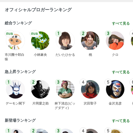
オフィシャルブロガーランキング
総合ランキング
すべて見る
1
2
3
市川團十郎白
小林麻央
だいたひかる
桃
クロ
猿
急上昇ランキング
すべて見る
1
2
3
4
5
デーモン閣下
片岡愛之助
林下清志(ビッ
沢田聖子
金沢克彦
グダディ)
新登場ランキング
すべて見る
1
2
3
4
5