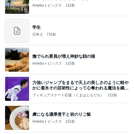
同じ夢
四コマ戦士 パパ戦記
10日前
会社で試した快適だった空調服