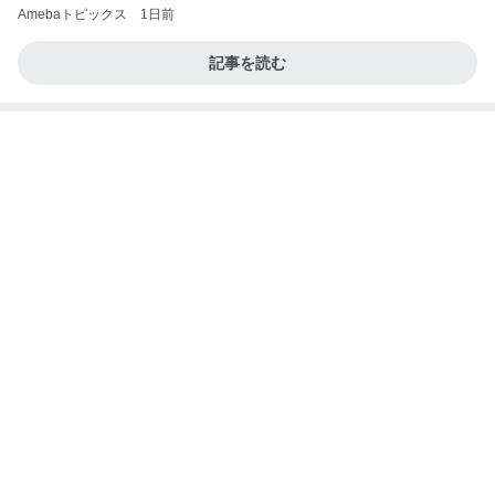
ご褒美に最適なお洒落な洋菓子
Amebaトピックス
1日前
お願い
モンスターアクアリウム＆レプタイルズ 買取販売
7日前
情報
楽しみに準備した旅行のキャンセル