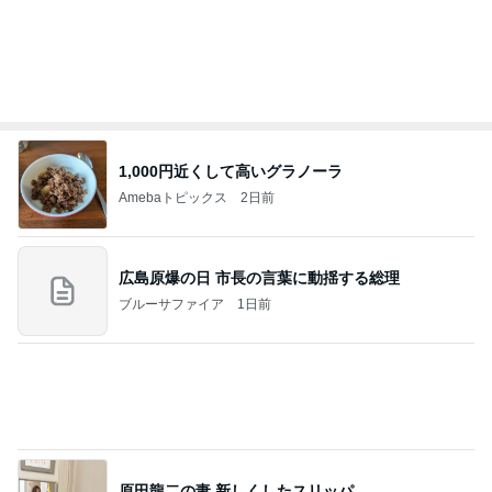
Amebaトピックス
1日前
斎藤元彦がぶらぶら動画のアップを止めた
Bank of Dreamの公営競技はどこへ行く
8日前
堀ちえみの夫 夕飯に準備した鶏すき
Amebaトピックス
2日前
７人待ち
沢田聖子オフィシャルブログ「In My Heartな旅日
2日前
記」by Ameba
津久井教生 無事終了したPCメンテ
Amebaトピックス
22時間前