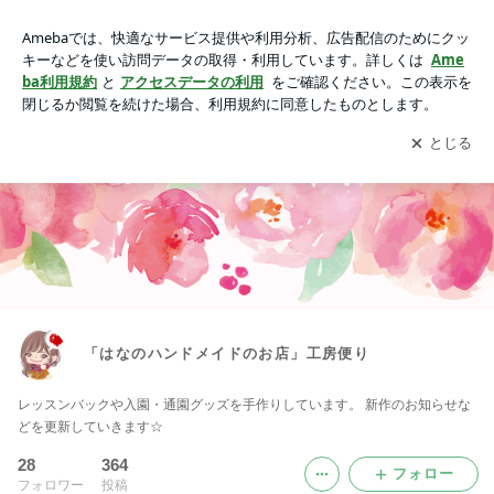
「はなのハンドメイドのお店」工房便り
アプリをダウンロードして
ブログの更新通知
を受け取りまし
開く
ょう。
「はなのハンドメイドのお店」工房便り
レッスンバックや入園・通園グッズを手作りしています。 新作のお知らせな
どを更新していきます☆
28
364
フォロー
フォロワー
投稿