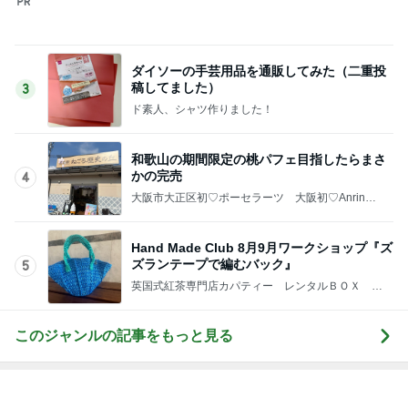
ダイソーの手芸用品を通販してみた（二重投
稿してました）
3
ド素人、シャツ作りました！
和歌山の期間限定の桃パフェ目指したらまさ
かの完売
4
大阪市大正区初♡ポーセラーツ 大阪初♡AnrinA
認定 Ribon Ribon(紹介制サロン）
Hand Made Club 8月9月ワークショップ『ズ
ズランテープで編むバック』
5
英国式紅茶専門店カパティー レンタルＢＯＸ －
埼玉県川口市
このジャンルの記事をもっと見る