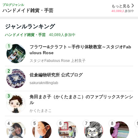
ブログジャンル
もっと見る
ハンドメイド雑貨・手芸
40,089
人
参加中
ジャンルランキング
ハンドメイド雑貨・手芸
40,089人参加中
1
フラワー&クラフト～手作り体験教室～スタジオFab
ulous Rose
スタジオFabulous Rose 上村良子
2
佐倉編物研究所 公式ブログ
sakuraknittinglab
3
角田まさ子（かくたまさこ）のファブリックステンシ
ル
かくたまさこ
4
5
6
7
8