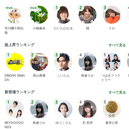
This site is protected by reCAPTCHA and
the Google
Privacy Policy
and
Terms of Service
apply.
安心・安全なご利用のために
お問い合わせ
ヘルプ
利用規約
アクセスデータの利用
特定商取引法に基づく表記
© CyberAgent, Inc.