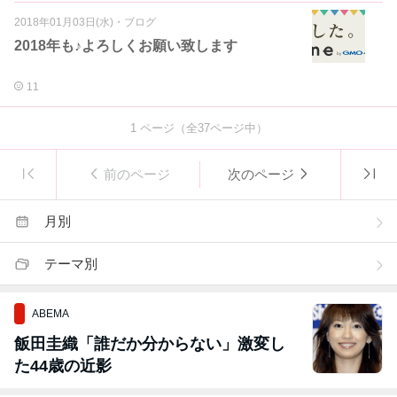
2018年01月03日(水)
・
ブログ
2018年も♪よろしくお願い致します
11
1
ページ（全
37
ページ中）
前のページ
次のページ
月別
テーマ別
ABEMA
飯田圭織「誰だか分からない」激変し
た44歳の近影