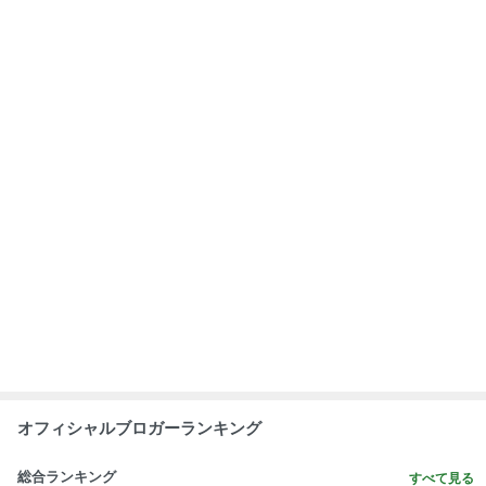
1
2
3
市川團十郎白
小林麻央
だいたひかる
桃
クロ
猿
急上昇ランキング
すべて見る
1
2
3
4
5
EBiDAN 39&Ki
高山善廣
こいたん
島倉りか
つばきファク
DS
トリー
新登場ランキング
すべて見る
1
2
3
4
5
BEYOOOOO
島倉りか
ゆうこりん
石 安伊
蒼井心音
NDS