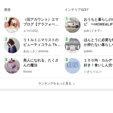
美容
インテリア&DIY
1
1
（旧アカウント）エマ
おうちと暮らしの
ブログ【アラフォー会
ピ 〜HOME&LI
社売却セカンドライ
エマの日記
yuki (ドキ子）
フ】
2
2
リトルミニマリストの
ほんとうに必要な
ビューティコラム The
か持たない暮らし
little minimalist's bea
ep Life Simple
あねっさ／anessa
yukiko
uty colum
ンテリアのきろく
3
3
美人になれる、たくさ
１００均・カルデ
んの魔法
好き！食いしん坊
らりん☆のブログ
hiromi
☆きらりん☆
ランキングをもっと見る
オフィシャルブロガーランキング
総合ランキング
すべて見る