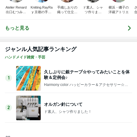
Atelier Renard
Knitting.RayRa
手織しおりの
ド素人、シャ
横浜・磯子の
出口むつみの
y 京都の手編
織って仕立て
ツ作りまし
洋裁アトリエ
トールペイン
みと機械編み
て楽しむ オ
た！
ト
ンライン通信
講座
もっと見る
ジャンル人気記事ランキング
ハンドメイド雑貨・手芸
久しぶりに銀テープ☆やってみたいことを体
験＆定例会♪
1
Harmony color ハッピーカラー＆アクセサリー☆毎
日が楽しくなる〜笑顔溢れるハッピーハンドメイ
ド〜横浜 都筑港北ニュータウン♪
オルガン針について
2
ド素人、シャツ作りました！