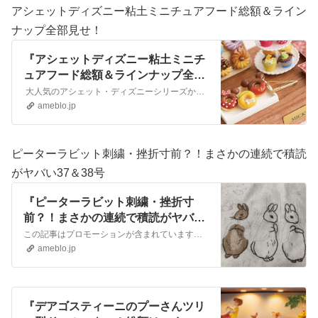
アシェットディズニー粘土ミニチュアフード総額＆ライン
ナップ全部見せ！
『アシェットディズニー粘土ミニチ
ュアフード総額＆ラインナップ全部
見せ！』
大人気のアシェット・ディズニーシリーズから、ついに新しいコレクションが登場しますね！ その名も『樹脂粘土でつくる ディズニーミニチュアフード』✨2025年8…
ameblo.jp
ピーターラビット刺繍・挫折寸前？！まさかの連続で積読
がヤバい37＆38号
『ピーターラビット刺繍・挫折寸
前？！まさかの連続で積読がヤバい
37＆38号』
この記事はプロモーションが含まれています。● 【趣味】刺しゅうと手芸の世界へ● 【おすすめギフト】心温まる手作りアイテム● 【暑さ対策】夏を乗り切る快適アイテ…
ameblo.jp
『デアゴスティーニのプーさんツリ