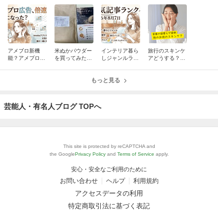
アメブロ新機
米ぬかパウダー
インテリア暮ら
旅行のスキンケ
能？アメブロ広
を買ってみた！
しジャンルラン
アどうする？旅
告に早送り搭
「まずい」のイ
クイン
のお供に便利な
載？？
メージが変わっ
トライアルセッ
た私の腸活習慣
もっと見る
ト＆小分けアイ
デア
芸能人・有名人ブログ TOPへ
This site is protected by reCAPTCHA and
the Google
Privacy Policy
and
Terms of Service
apply.
安心・安全なご利用のために
お問い合わせ
ヘルプ
利用規約
アクセスデータの利用
特定商取引法に基づく表記