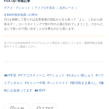
Pick Up! 特集記事
デアゴ・アシェット
｜
アメブロ不具合
｜
近沢レース
｜
令和8年熊本地震への寄付
311を経験して思うのは災害直後の混乱から立ち直って「よし、これから頑
張るぞ！」というタイミングで世の中の人達が忘れてしまうこと。だからた
まにで良いので思い出すことが大事なのだと思います。
当ブログはAmebaPickプログラムにより商品をご紹介しています。最新情報は各販
売サイトでご確認ください。
#
手芸
#
デアゴスティーニ
#
アシェット
#
かわいい刺しゅう
#
ハワ
イアンキルト
#
キャシー中島
#
ハンドメイド
#
新潟気まま暮らし
#
趣
味にお金使ってます
#
DIY
いいね
リブログ