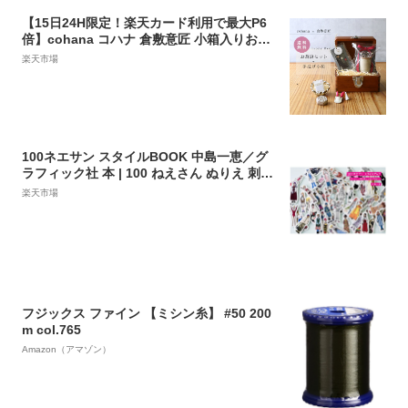
【15日24H限定！楽天カード利用で最大P6
倍】cohana コハナ 倉敷意匠 小箱入りお裁
縫セット 「寒椿」 星の待針 波佐見焼のマグ
楽天市場
ネットスプールと待針セット お針子セット
倉敷意匠 手提げ小箱 まち針 ピンク 雪の結
晶 まち針 セット 福袋 詰め合わせ
100ネエサン スタイルBOOK 中島一恵／グ
ラフィック社 本 | 100 ねえさん ぬりえ 刺し
ゅう 着せ替え 作品集 楽しみ方 バイブル
楽天市場
フジックス ファイン 【ミシン糸】 #50 200
m col.765
Amazon（アマゾン）