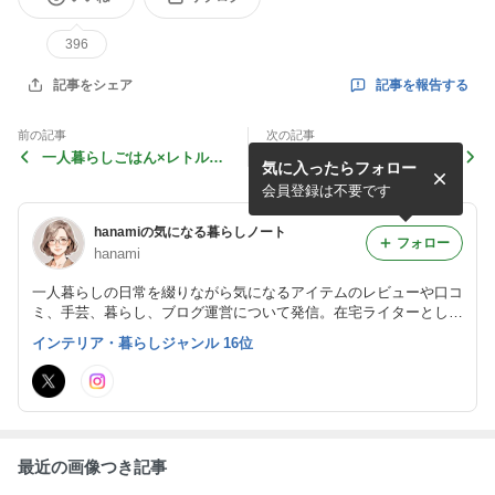
396
記事を報告する
記事をシェア
前の記事
次の記事
一人暮らしごはん×レトルト
すき家いくら丼×夫との会話
気に入ったらフォロー
カレー×時短｜もう頑張らな
の思い出｜あの時ちょっと贅
い日の正解ごはん
沢した日の話
会員登録は不要です
hanamiの気になる暮らしノート
フォロー
hanami
一人暮らしの日常を綴りながら気になるアイテムのレビューや口コ
ミ、手芸、暮らし、ブログ運営について発信。在宅ライターとして
も活動中。写真はPR提供素材または自分で撮影したものです（転
インテリア・暮らしジャンル 16位
載不可）。内容に誤りや古い情報がありましたら、お知らせいただ
けると助かります。
最近の画像つき記事