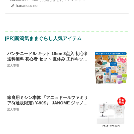
hananosu.net
[PR]新潟気ままぐらし人気アイテム
パンチニードル キット 18cm 3点入 初心者
送料無料 初心者 セット 夏休み 工作キット
小学生 初心者 子供 子ども ニードルパンチ
楽天市場
刺しゅうセット プレゼン
家庭用ミシン本体 『アニュドールファミリ
アS(通販限定) Y-90S』 JANOME ジャノメ
蛇の目
楽天市場