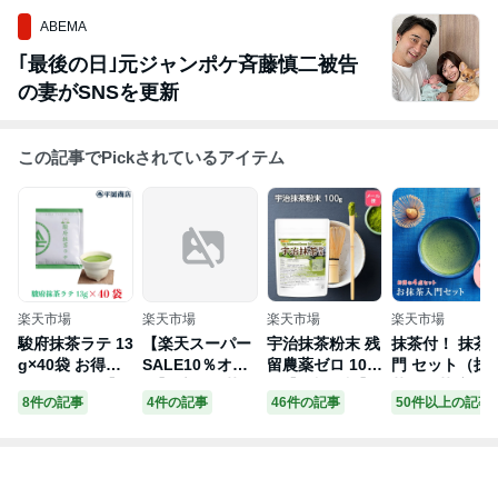
ABEMA
｢最後の日｣元ジャンポケ斉藤慎二被告
の妻がSNSを更新
この記事でPickされているアイテム
楽天市場
楽天市場
楽天市場
楽天市場
駿府抹茶ラテ 13
【楽天スーパー
宇治抹茶粉末 残
抹茶付！ 抹茶
g×40袋 お得な
SALE10％オ
留農薬ゼロ 100
門 セット（抹
まとめ買い 【送
フ】千休 抹茶ス
g 【送料無料】
茶・抹茶碗・
8件の記事
4件の記事
46件の記事
50件以上の記事
料無料】【おう
イーツ バラエテ
【メール便で郵
筌・茶さじ） 
ちカフェ】【抹
ィBOX | フィナ
便ポストにお届
茶 宇治 茶道 抹
茶 ラテ 高級抹
ンシェ ラテ カ
け】【代引不
茶セット 初心
茶使用 】 【ホ
プチーノ 宇治
可】【時間指定
京都 宇治抹茶
ット＆アイスど
抹茶 グルテンフ
不可】 食物繊維
宇治茶 宇治田