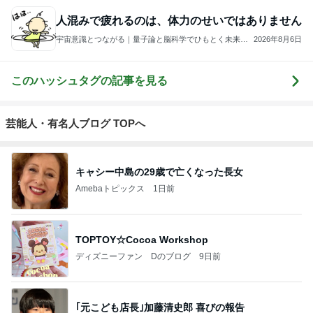
人混みで疲れるのは、体力のせいではありません
宇宙意識とつながる｜量子論と脳科学でひもとく未来最
2026年8月6日
適化
このハッシュタグの記事を見る
芸能人・有名人ブログ TOPへ
キャシー中島の29歳で亡くなった長女
Amebaトピックス
1日前
TOPTOY☆Cocoa Workshop
ディズニーファン Dのブログ
9日前
｢元こども店長｣加藤清史郎 喜びの報告