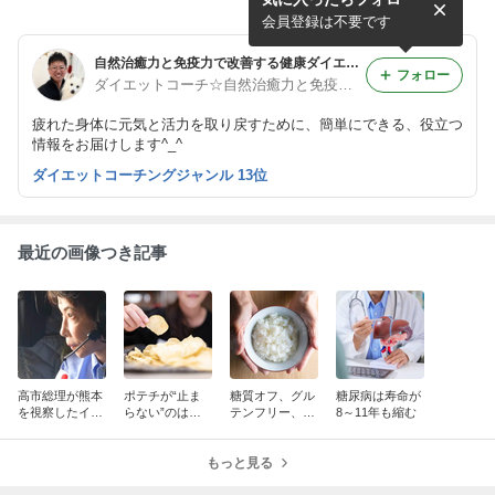
かり食べれば太るだけ！
罪！本当に申し訳ない
会員登録は不要です
自然治癒力と免疫力で改善する健康ダイエット
フォロー
ダイエットコーチ☆自然治癒力と免疫力を引き出す濱西剛
疲れた身体に元気と活力を取り戻すために、簡単にできる、役立つ
情報をお届けします^_^
ダイエットコーチングジャンル 13位
最近の画像つき記事
高市総理が熊本
ポテチが“止ま
糖質オフ、グル
糖尿病は寿命が
を視察したイオ
らない”のはな
テンフリー、オ
8～11年も縮む
ンがおかしい
ぜか
イルフリー、〇
〇オフじゃない
もっと見る
んです