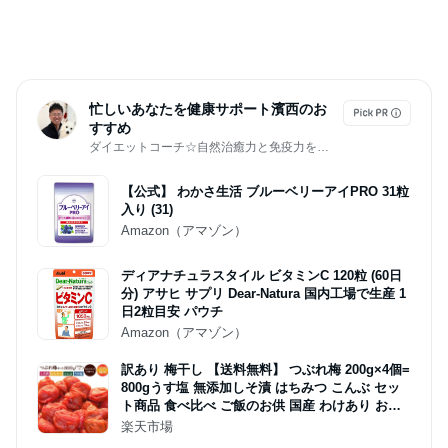
忙しいあなたを健康サポート濱西のお
すすめ
ダイエットコーチ☆自然治癒力と免疫力を引き出す濱西剛
【公式】 わかさ生活 ブルーベリーアイPRO 31粒
入り (31)
Amazon（アマゾン）
ディアナチュラスタイル ビタミンC 120粒 (60日
分) アサヒ サプリ Dear-Natura 国内工場で生産 1
日2粒目安 パウチ
Amazon（アマゾン）
訳あり 梅干し 【送料無料】 つぶれ梅 200g×4個=
800gうす塩 無添加しそ漬 はちみつ こんぶ セッ
ト商品 食べ比べ ご飯のお供 国産 わけあり お取
り寄せ グルメ
楽天市場