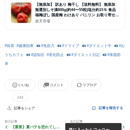
【無添加】 訳あり 梅干し 【送料無料】 無添加
無選別しそ漬800g(約44〜55粒)塩分約15％ 食品
福梅ぼし 国産梅 わけあり バニリン お取り寄せ
グルメ
楽天市場
#
抹茶
#
健康効果
#
免疫力
#
ドライブ
#
ダイエット中
#
お
うちカフェ
#
認知症
#
老化防止
#
ダイエット日記
#
体脂肪
率
いいね
コメント
リブログ
143
記事を報告する
記事をシェア
前の記事
次の記事
【重要】夏バテを恐れてしっ
前代未聞の謝罪！IOCが謝
気に入ったらフォロー