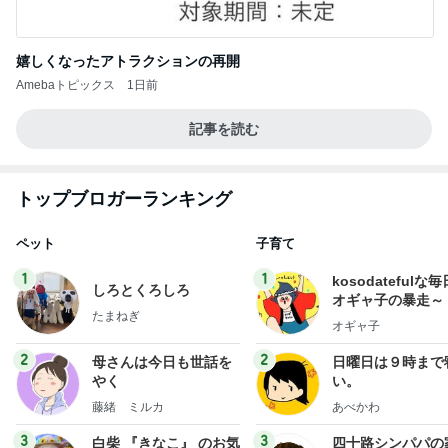
嬉しくなったアトラクションの再開
Amebaトピックス
1日前
記事を読む
トップブロガーランキング
ペット
子育て
1
1
kosodatefulな毎
しろとくろしろ
オギャ子の暴走～
たまねぎ
オギャ子
2
2
母さんは今日も世話を
日曜日は９時まで
やく
い。
藤緒 ミルカ
あべかわ
3
3
白柴 『きなこ』 のお気
四十路シンパパの