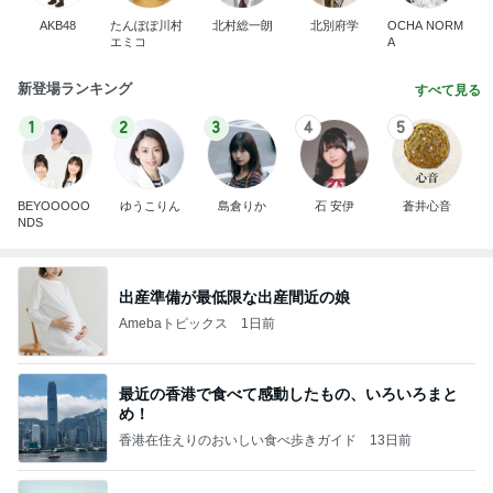
AKB48
たんぽぽ川村
北村総一朗
北別府学
OCHA NORM
エミコ
A
新登場ランキング
すべて見る
1
2
3
4
5
BEYOOOOO
ゆうこりん
島倉りか
石 安伊
蒼井心音
NDS
出産準備が最低限な出産間近の娘
Amebaトピックス
1日前
最近の香港で食べて感動したもの、いろいろまと
め！
香港在住えりのおいしい食べ歩きガイド
13日前