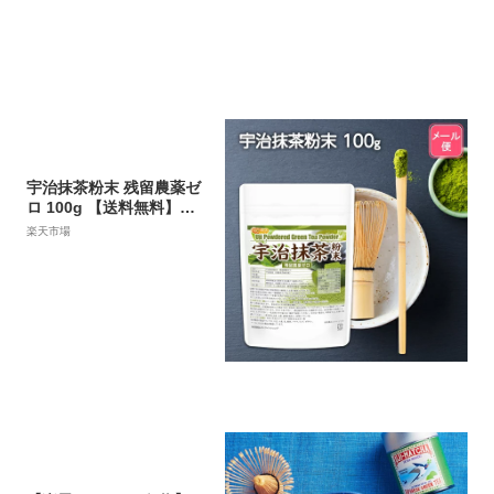
スイーツ プレゼント 送料
無料
宇治抹茶粉末 残留農薬ゼ
ロ 100g 【送料無料】
【メール便で郵便ポスト
楽天市場
にお届け】【代引不可】
【時間指定不可】 食物繊
維豊富 京都京丹後 [04] NI
CHIGA(ニチガ) 着色料無
添加、酸化防止剤不使
用、香料不使用