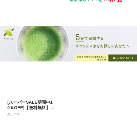
県産抹茶 朝比奈】【おう
ちでカフェ気分】【茶師
十段 監修 十段 】
[スーパーSALE期間中1
0％OFF]【送料無料】千
休 抹茶スイーツ バラエテ
楽天市場
ィBOX | フィナンシェ ラ
テ カプチーノ 宇治 抹茶
グルテンフリー 小麦粉不
使用 米粉 贈り物 ギフト