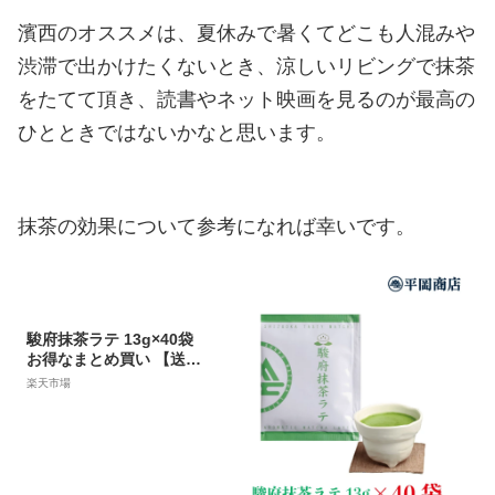
濱西のオススメは、夏休みで暑くてどこも人混みや
渋滞で出かけたくないとき、涼しいリビングで抹茶
をたてて頂き、読書やネット映画を見るのが最高の
ひとときではないかなと思います。
抹茶の効果について参考になれば幸いです。
駿府抹茶ラテ 13g×40袋
お得なまとめ買い 【送料
無料】【おうちカフェ】
楽天市場
【抹茶 ラテ 高級抹茶使用
】 【ホット＆アイスどち
らでも】 【ホットミルク
で作るのもオススメ！】
【夏はアイスで】 【静岡