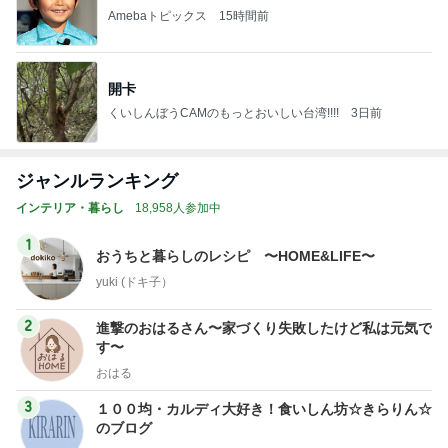
Amebaトピックス
15時間前
開卡
くいしんぼうCAMのもっとおいしい台湾!!!!
3日前
ジャンルランキング
インテリア・暮らし
18,958人参加中
1
おうちと暮らしのレシピ 〜HOME&LIFE〜
yuki (ドキ子）
2
進撃のおはるさん〜家づくり失敗したけど私は元気で
す〜
おはる
3
１００均・カルディ大好き！食いしん坊☆きらりん☆
のブログ