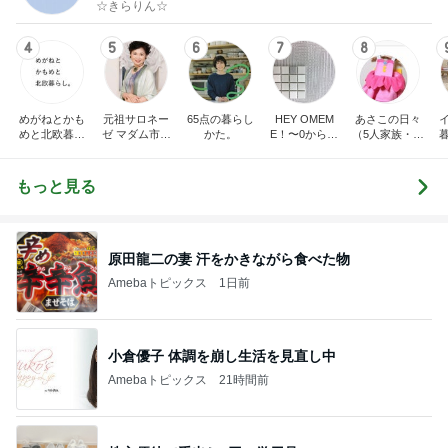
☆きらりん☆
4
5
6
7
8
めがねとかも
元祖サロネー
65点の暮らし
HEY OMEM
あさこの日々
めと北欧暮ら
ゼ マダム市川
かた。
E！〜0からの
（5人家族・投
し
のほのぼのブ
家づくり〜
資・家計簿・
ログ
雑貨）
もっと見る
原田龍二の妻 汗をかきながら食べた物
Amebaトピックス
1日前
小倉優子 体調を崩し生活を見直し中
Amebaトピックス
21時間前