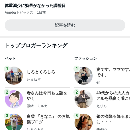
体重減少に効果がなかった調整日
Amebaトピックス
1日前
記事を読む
トップブロガーランキング
ペット
ファッション
1
1
妻です。ママです
しろとくろしろ
です。
たまねぎ
eri.
2
2
母さんは今日も世話を
40代からの大人
やく
アルを品良く着こ
ファッションブロ
藤緒 ミルカ
えりん
3
3
白柴 『きなこ』 のお気
銀の滴降る降るま
楽ブログ
に・・・
ひろ☆みき
illallan