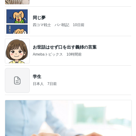
同じ夢
四コマ戦士 パパ戦記
10日前
お世話はせず口を出す義姉の言葉
Amebaトピックス
10時間前
学生
日本人
7日前