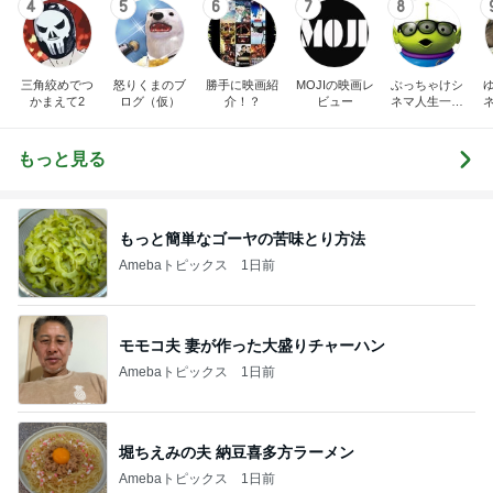
4
5
6
7
8
三角絞めでつ
怒りくまのブ
勝手に映画紹
MOJIの映画レ
ぶっちゃけシ
かまえて2
ログ（仮）
介！？
ビュー
ネマ人生一直
線！❁
もっと見る
もっと簡単なゴーヤの苦味とり方法
Amebaトピックス
1日前
モモコ夫 妻が作った大盛りチャーハン
Amebaトピックス
1日前
堀ちえみの夫 納豆喜多方ラーメン
Amebaトピックス
1日前