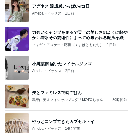
アグネス 達成感いっぱいの1日
Amebaトピックス
1日前
力強いジャンプをまるで天上の美しさのように軽や
かに着氷その芸術性によって心奪われる魔法を織り
なす
フィギュアスケート応援（くまはともだち）
1日前
小川菜摘 届いたマイケルグッズ
Amebaトピックス
2日前
夫とファミレスで晩ごはん
武東由美オフィシャルブログ「MOTOちゃんと
20時間前
のはっぴぃな毎日」Powered by Ameba
やっとコンプできたカプセルトイ
Amebaトピックス
14時間前