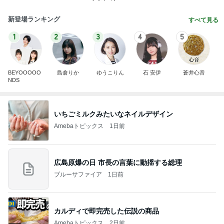
新登場ランキング
すべて見る
1
2
3
4
5
BEYOOOOO
島倉りか
ゆうこりん
石 安伊
蒼井心音
NDS
いちごミルクみたいなネイルデザイン
Amebaトピックス
1日前
広島原爆の日 市長の言葉に動揺する総理
ブルーサファイア
1日前
カルディで即完売した伝説の商品
Amebaトピックス
2日前