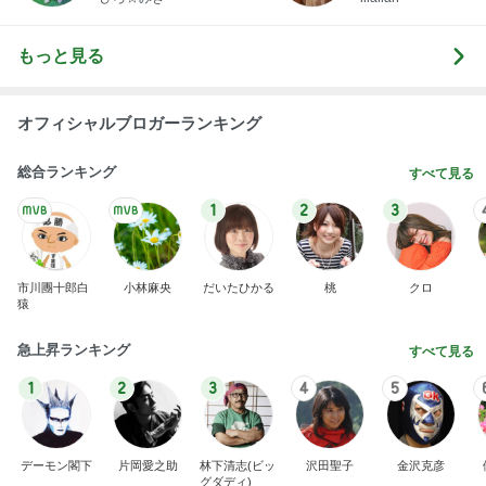
もっと見る
オフィシャルブロガーランキング
総合ランキング
すべて見る
1
2
3
市川團十郎白
小林麻央
だいたひかる
桃
クロ
猿
急上昇ランキング
すべて見る
1
2
3
4
5
デーモン閣下
片岡愛之助
林下清志(ビッ
沢田聖子
金沢克彦
グダディ)