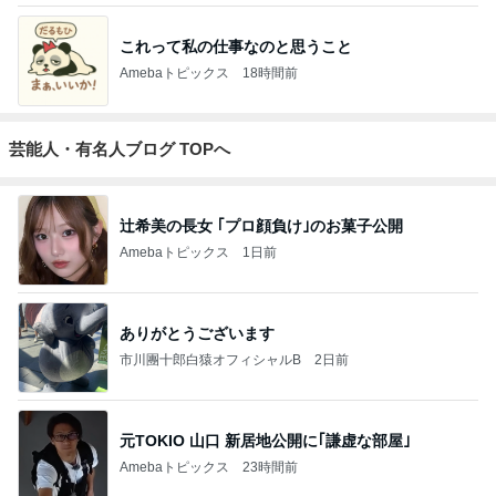
これって私の仕事なのと思うこと
Amebaトピックス
18時間前
芸能人・有名人ブログ TOPへ
辻希美の長女 ｢プロ顔負け｣のお菓子公開
Amebaトピックス
1日前
ありがとうございます
市川團十郎白猿オフィシャルB
2日前
元TOKIO 山口 新居地公開に｢謙虚な部屋｣
Amebaトピックス
23時間前