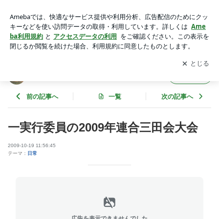
一実行委員の2009年連合三田会大会 | 浜茶屋～東京タワーのふ
もとでー再びー～
アプリをダウンロードして
ブログの更新通知
を受け取りまし
開く
ょう。
浜茶屋～東京タワーのふもとでー再びー～
フォロー
前の記事へ
一覧
次の記事へ
一実行委員の2009年連合三田会大会
2009-10-19 11:56:45
テーマ：
日常
広告を表示できませんでした