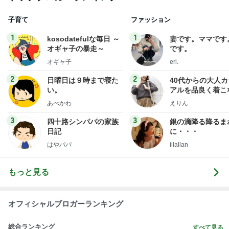
Amebaトピックス
1日前
TOPTOY☆Cocoa Workshop
ディズニーファン Dのブログ
8日前
田中健 妻がおままごとみたいと感動
Amebaトピックス
1日前
有名なのかな！？
だいたひかるオフィシャルブログ Powered by Ame
2日前
ba