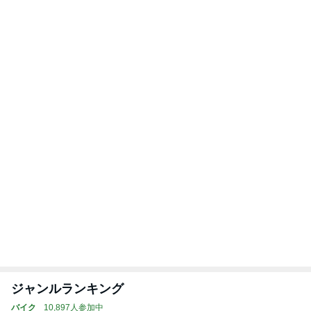
購入3年で故障が不安な洗濯乾燥機
Amebaトピックス
1日前
宿題のことで絶望的な顔の息子
Amebaトピックス
1日前
夫婦で貯められていない教育資金
Amebaトピックス
1日前
神がかってる掃除機
Amebaトピックス
1時間前
原田龍二の妻 汗をかきながら食べた物
Amebaトピックス
1日前