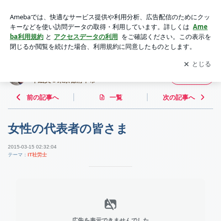
女性の代表者の皆さま | 鉄は熱いうちに打て！~ IT社会保険労
務士 濵本絵美＠東京都府中市~
アプリをダウンロードして
ブログの更新通知
を受け取りまし
開く
ょう。
鉄は熱いうちに打て！~ IT社会保険労務士 濵
フォロー
本絵美＠東京都府中市~
前の記事へ
一覧
次の記事へ
女性の代表者の皆さま
2015-03-15 02:32:04
テーマ：
IT社労士
広告を表示できませんでした