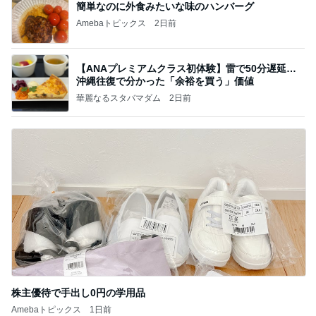
田中健 教わった暑さに効くツボ
Amebaトピックス
1日前
相続税を、払えないで、売りに出されて不動産は、
外国のお金持ちに買われているそうです。やばいで
すよ
ht9299yzf祈りのブログ
5日前
渡辺美奈代 家族に作ったお弁当
Amebaトピックス
1日前