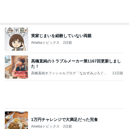
8月6日「めざましテレビ」林佑香さん着用のウィル
セレクションの小花刺繍タックスリーブカーディガ
ン
れなのブログ
17時間前
贅沢な値段の和牛サーロインステーキ
Amebaトピックス
1日前
記事を読む