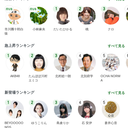
ヴァンクリの噂の新作にショック
Amebaトピックス
1日前
記事を読む
残った牛すき煮と卵乗せ朝ご飯
Amebaトピックス
1日前
地獄
日本人
1日前