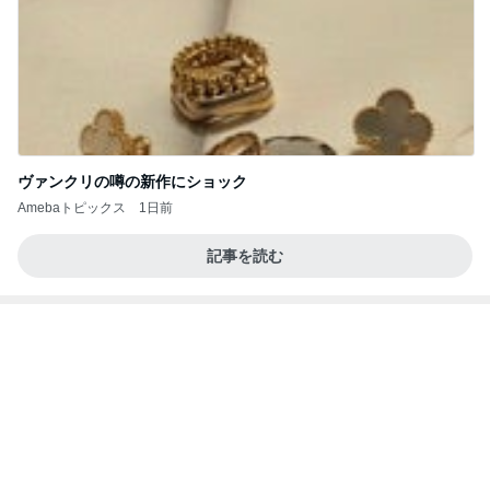
何故トランプ大統領が日本円を支援するのかと聞か
れた時の答え
nokoarikonのブログ
2日前
過去最短の飛行時間だったレアな便
Amebaトピックス
12時間前
アンジャ児嶋さん相葉ちゃんと食事で紹介された仲
のいい後輩にコイツとは仲よく出来ないと思った
喋り場ならぬ語り場(仮)
10日前
小倉優子 体調を崩し生活を見直し中
Amebaトピックス
15時間前