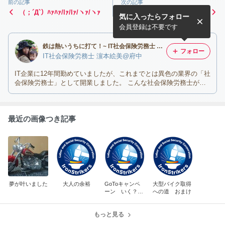
前の記事
次の記事
（；´Д`）ﾊｧﾊｧ/lｧ/lｧ/ヽｧ/ヽｧ
年度末～
気に入ったらフォロー
会員登録は不要です
鉄は熱いうちに打て！~ IT社会保険労務士 濵本絵美＠東京都府中市~
フォロー
IT社会保険労務士 濵本絵美@府中
IT企業に12年間勤めていましたが、これまでとは異色の業界の「社
会保険労務士」として開業しました。 こんな社会保険労務士がい
ても良いのでは？！
最近の画像つき記事
夢が叶いました
大人の余裕
GoToキャンペ
大型バイク取得
ーン いく？
への道 おまけ
いかない？
もっと見る