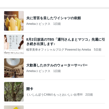
【ANAプレミアムクラス初体験】雷で50分遅延…
沖縄往復で分かった「余裕を買う」価値
華麗なるスタバマダム
2日前
株主優待で手出し0円の学用品
Amebaトピックス
1日前
記事を読む