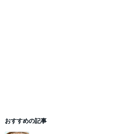
秋野 嬉しい頂き物の美味しい茶豆
Amebaトピックス
13時間前
神がかってる掃除機
Amebaトピックス
1時間前
メンタルクリニックへ向かう朝の緊張
Amebaトピックス
11時間前
コストコで買いたかったアップルパイ
Amebaトピックス
2日前
芸能人・有名人ブログ TOPへ