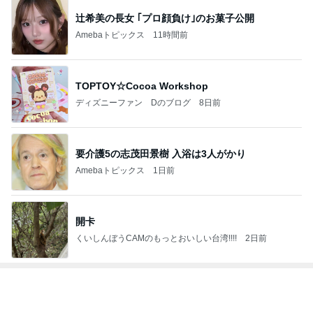
1
松江のバイク好き YUZIのブログ
YUZI
2
生涯旅人の徒然日記
haru
3
めがねのブログ
めがね
4
5
6
7
8
基本安宿を巡
ロックベーシ
金の翼に乗っ
＠ともの徒然
バイクと車と
るカブ 温泉
スト 西本圭介
て
ツーリング
安宿探究中
もっと見る