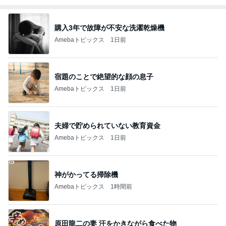
1
2
3
市川團十郎白
小林麻央
だいたひかる
桃
クロ
猿
急上昇ランキング
すべて見る
1
2
3
4
5
AKB48
たんぽぽ川村
北村総一朗
北別府学
OCHA NORM
エミコ
A
新登場ランキング
すべて見る
1
2
3
4
5
BEYOOOOO
ゆうこりん
島倉りか
石 安伊
蒼井心音
NDS