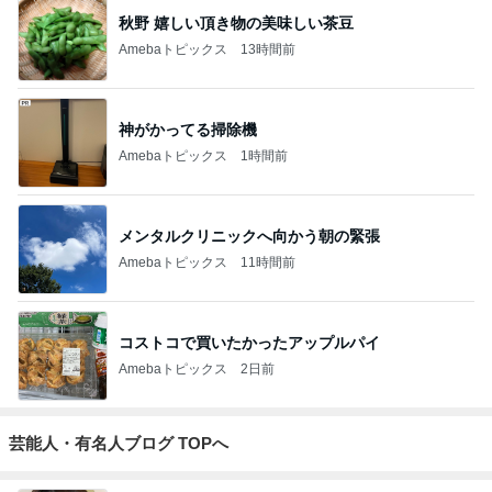
辻希美の長女 ｢プロ顔負け｣のお菓子公開
Amebaトピックス
11時間前
TOPTOY☆Cocoa Workshop
ディズニーファン Dのブログ
8日前
要介護5の志茂田景樹 入浴は3人がかり
Amebaトピックス
1日前
開卡
くいしんぼうCAMのもっとおいしい台湾!!!!
2日前
ジャンルランキング
バイク
10,897人参加中