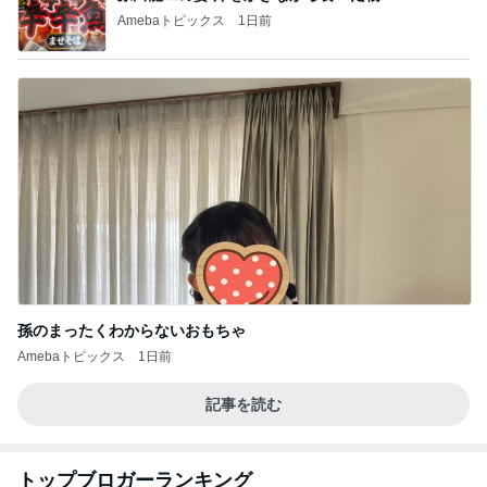
夫に苦言を呈したワイシャツの依頼
Amebaトピックス
1日前
8月2日放送のTBS「週刊さんまとマツコ」先週に引
き続き出演します♪
植草美幸オフィシャルブログ Powered by Ameba
5日前
大歓喜したホテルのウォーターサーバー
Amebaトピックス
1日前
開卡
くいしんぼうCAMのもっとおいしい台湾!!!!
2日前
日焼けした夏にはじめる美容サプリ