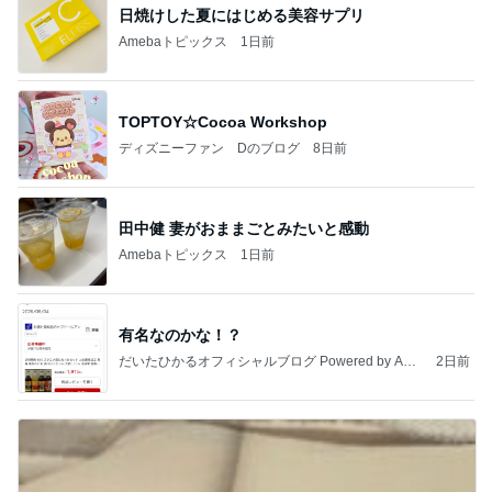
実家じまいを経験していない両親
Amebaトピックス
2日前
高橋直純のトラブルメーカー第1167回更新しまし
た！
高橋直純オフィシャルブログ「なおずみぶろぐ」
11日前
Powered by Ameba
1万円チャレンジで大満足だった完食
Amebaトピックス
2日前