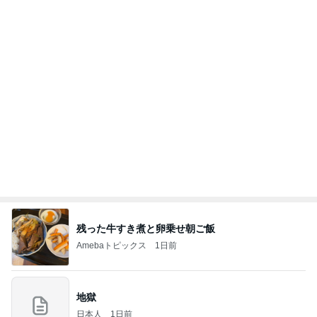
話題のスイカ丸ごとアイス♡
さとみるくのロサンゼルス⇔ハワイ夢日記
7日前
ライブとレッスンでへとへとな体
Amebaトピックス
1日前
記事を読む