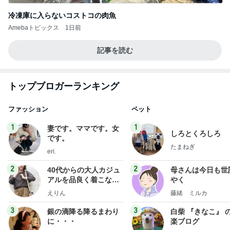
冷凍庫に入らないコストコの肉魚
Amebaトピックス
1日前
記事を読む
トップブロガーランキング
ファッション
ペット
1
1
妻です。ママです。女
しろとくろしろ
です。
たまねぎ
eri.
2
2
40代からの大人カジュ
母さんは今日も世
アルを品良く着こなす
やく
ファッションブログ
えりん
藤緒 ミルカ
3
3
銀の滴降る降るまわり
白柴 『きなこ』 
に・・・
楽ブログ