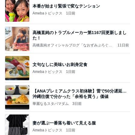
本番が始まり緊張で変なテンション
Amebaトピックス
1日前
高橋直純のトラブルメーカー第1167回更新しまし
た！
高橋直純オフィシャルブログ「なおずみぶろぐ」
11日前
Powered by Ameba
文句なしに美味いお刺身定食
Amebaトピックス
1日前
【ANAプレミアムクラス初体験】雷で50分遅延…
沖縄往復で分かった「余裕を買う」価値
華麗なるスタバマダム
3日前
妻が選ぶ一番落ち着いて見える服
Amebaトピックス
1日前