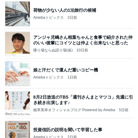
荷物が少ない人の1泊旅行の候補
Amebaトピックス
2日前
アンジャ児嶋さん相葉ちゃんと食事で紹介された仲
のいい後輩にコイツとは仲よく出来ないと思った
喋り場ならぬ語り場(仮)
10日前
娘と汗だくで運んだ重いコピー機
Amebaトピックス
1日前
8月2日放送のTBS「週刊さんまとマツコ」先週に引
き続き出演します♪
植草美幸オフィシャルブログ Powered by Ameba
5日前
投資信託の説明を聞いて学習した事
Amebaトピックス
2日前