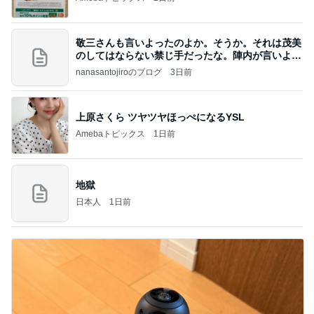
敬三さんも言いよったのよか。そうか。それは茂美
のしてはならない禁じ手だったな。陣内が言いよる
のよ
nanasantojiroのブログ
3日前
上原さくら ツヤツヤほっぺになるYSL
Amebaトピックス
1日前
地獄
日本人
1日前