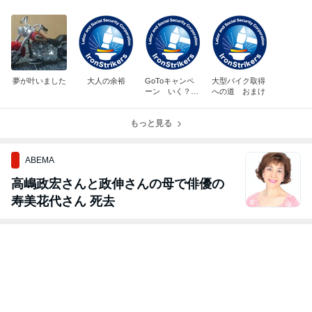
夢が叶いました
大人の余裕
GoToキャンペ
大型バイク取得
ーン いく？
への道 おまけ
いかない？
もっと見る
ABEMA
高嶋政宏さんと政伸さんの母で俳優の
寿美花代さん 死去