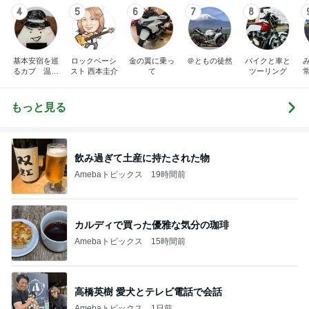
4
5
6
7
8
基本安宿を巡
ロックベーシ
金の翼に乗っ
＠ともの徒然
バイクと車と
るカブ 温泉
スト 西本圭介
て
ツーリング
安宿探究中
もっと見る
飲み過ぎて土産に持たされた物
Amebaトピックス
19時間前
カルディで買った優雅な気分の珈琲
Amebaトピックス
15時間前
高橋英樹 愛犬とテレビ電話で会話
Amebaトピックス
1日前