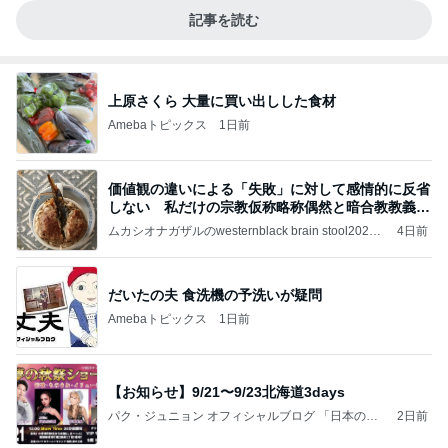
記事を読む
上原さくら 大量に買い出しした食材
Amebaトピックス
1日前
価値観の違いによる「失敗」に対して感情的に反省
しない 私だけの宗教仮称略称偶然と暗合教教義候
補
ムカシオナガザルのwesternblack brain stool2024
4日前
年（令和6）11月25日以来減酒断煙再開ムカシオナ
ガザル
だいたの夫 食洗機の予洗いが疑問
Amebaトピックス
1日前
【お知らせ】9/21〜9/23北海道3days
パク・ジュニョン オフィシャルブログ 「日本の
2日前
心」 powered by Ameba