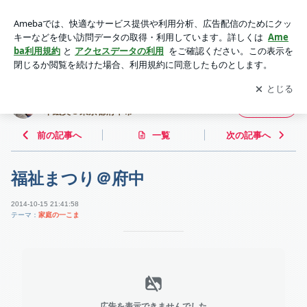
福祉まつり＠府中 | 鉄は熱いうちに打て！~ IT社会保険労務士
濵本絵美＠東京都府中市~
アプリをダウンロードして
ブログの更新通知
を受け取りまし
開く
ょう。
鉄は熱いうちに打て！~ IT社会保険労務士 濵
フォロー
本絵美＠東京都府中市~
前の記事へ
一覧
次の記事へ
福祉まつり＠府中
2014-10-15 21:41:58
テーマ：
家庭の一こま
広告を表示できませんでした