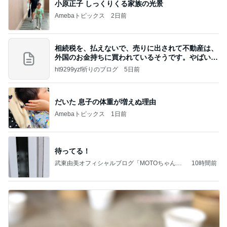
小原正子 しっくりくる家族の光景
Amebaトピックス
2日前
相続税を、払えないで、売りに出されて不動産は、
外国のお金持ちに買われているそうです。やばいで
すよ
ht9299yzf祈りのブログ
5日前
だいた 息子の体重が増えぬ理由
Amebaトピックス
1日前
待ってる！
武東由美オフィシャルブログ「MOTOちゃんと
10時間前
のはっぴぃな毎日」Powered by Ameba