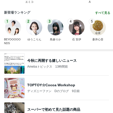
エミコ
A
新登場ランキング
すべて見る
1
2
3
4
5
BEYOOOOO
ゆうこりん
島倉りか
石 安伊
蒼井心音
NDS
今秋に再開する嬉しいニュース
Amebaトピックス
13時間前
TOPTOY☆Cocoa Workshop
ディズニーファン Dのブログ
9日前
スーパーで初めて見た話題の商品