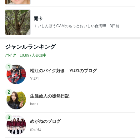
開卡
くいしんぼうCAMのもっとおいしい台湾!!!!
3日前
ジャンルランキング
バイク
10,897人参加中
1
松江のバイク好き YUZIのブログ
YUZI
2
生涯旅人の徒然日記
haru
3
めがねのブログ
めがね