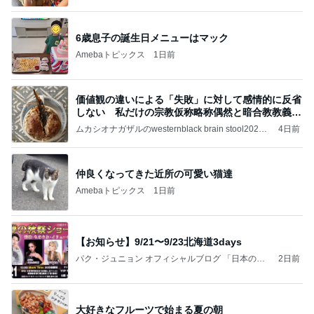
6歳息子の誕生日メニューはマック
Amebaトピックス
1日前
価値観の違いによる「失敗」に対して感情的に反省
しない 私だけの宗教仮称略称偶然と暗合教教義候
補
ムカシオナガザルのwesternblack brain stool2024
4日前
年（令和6）11月25日以来減酒断煙再開ムカシオナ
ガザル
仲良くなってきた近所の可愛い猫達
Amebaトピックス
1日前
【お知らせ】9/21〜9/23北海道3days
パク・ジュニョン オフィシャルブログ 「日本の
2日前
心」 powered by Ameba
大好きなフルーツで始まる夏の朝