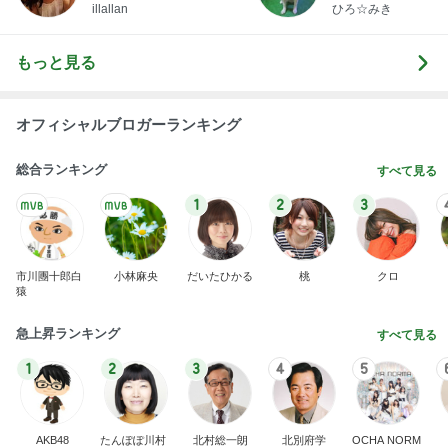
illallan
ひろ☆みき
もっと見る
オフィシャルブロガーランキング
総合ランキング
すべて見る
1
2
3
市川團十郎白
小林麻央
だいたひかる
桃
クロ
猿
急上昇ランキング
すべて見る
1
2
3
4
5
AKB48
たんぽぽ川村
北村総一朗
北別府学
OCHA NORM