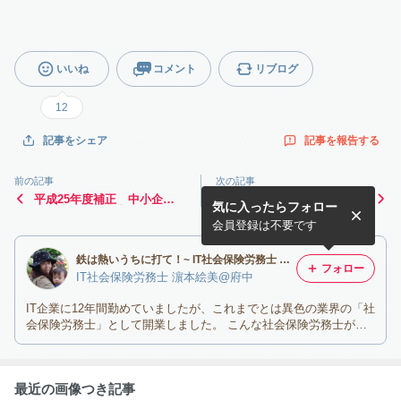
いいね
コメント
リブログ
12
記事を報告する
記事をシェア
前の記事
次の記事
平成25年度補正 中小企
初めての運動会
気に入ったらフォロー
業・小規模事業者ものづく
り・商業・サービス革新事業
会員登録は不要です
2次公募 採択企業
鉄は熱いうちに打て！~ IT社会保険労務士 濵本絵美＠東京都府中市~
フォロー
IT社会保険労務士 濵本絵美@府中
IT企業に12年間勤めていましたが、これまでとは異色の業界の「社
会保険労務士」として開業しました。 こんな社会保険労務士がい
ても良いのでは？！
最近の画像つき記事