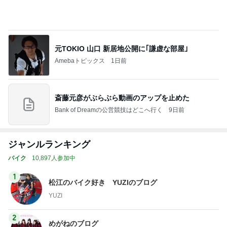
Amebaトピックス
1日前
斎藤元彦がぶらぶら動画のアップを止めた
Bank of Dreamの公営競技はどこへ行く
9日前
ジャンルランキング
バイク
10,897人参加中
1
松江のバイク好き YUZIのブログ
YUZI
2
めがねのブログ
めがね
3
生涯旅人の徒然日記