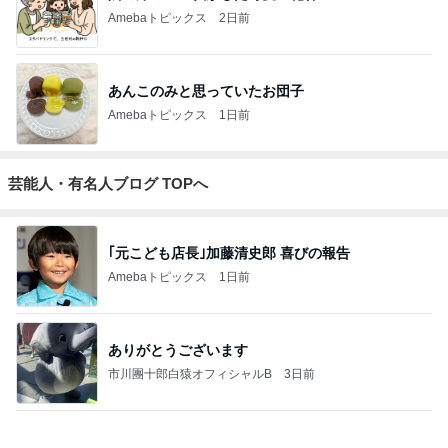
Amebaトピックス
2日前
あんこのみと思っていたお団子
Amebaトピックス
1日前
芸能人・有名人ブログ TOPへ
｢元こども店長｣加藤清史郎 喜びの報告
Amebaトピックス
1日前
ありがとうございます
市川團十郎白猿オフィシャルB
3日前
元TOKIO 山口 新居地公開に｢謙虚な部屋｣