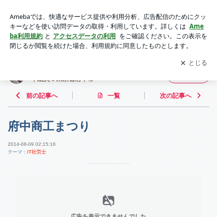
府中商工まつり | 鉄は熱いうちに打て！~ IT社会保険労務士 濵
本絵美＠東京都府中市~
アプリをダウンロードして
ブログの更新通知
を受け取りまし
開く
ょう。
鉄は熱いうちに打て！~ IT社会保険労務士 濵
フォロー
本絵美＠東京都府中市~
前の記事へ
一覧
次の記事へ
府中商工まつり
2014-08-09 02:15:16
テーマ：
IT社労士
広告を表示できませんでした