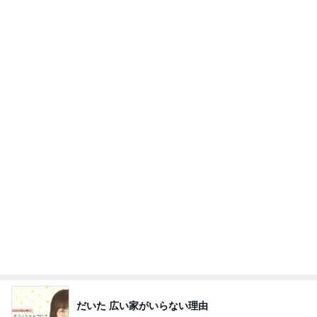
ブルーサファイア
1日前
モト 亡き父の誕生日は原爆の日
Amebaトピックス
1日前
斎藤元彦がぶらぶら動画のアップを止めた
Bank of Dreamの公営競技はどこへ行く
9日前
桃 子ども達考案のスリリングな遊び
Amebaトピックス
1日前