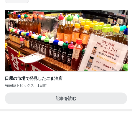
年金の繰り下げでライフプラン見直し
Amebaトピックス
1日前
力強いジャンプをまるで天上の美しさのように軽や
かに着氷その芸術性によって心奪われる魔法を織り
なす
フィギュアスケート応援（くまはともだち）
2日前
寂しくて離れない上に乗ってきた猫
Amebaトピックス
1日前
(長期保存カレーライスセット)