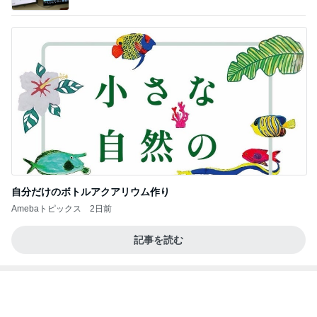
だいた 番組で知り取り寄せた源たれ
Amebaトピックス
1日前
夫とファミレスで晩ごはん
武東由美オフィシャルブログ「MOTOちゃんとのは
1日前
っぴぃな毎日」Powered by Ameba
もっと早く買えばよかったスマホケース
Amebaトピックス
2日前