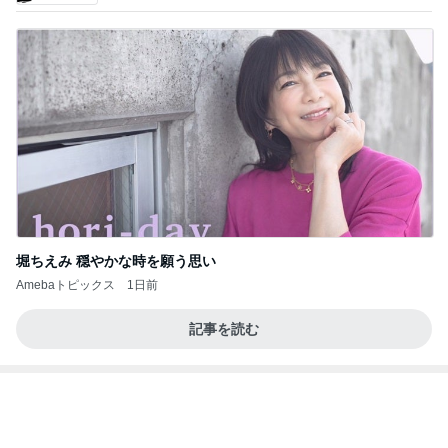
聖徳太子になりたいと思う夏休み
Amebaトピックス
1日前
良心的な事業所ほど経営は苦しく、障害ある子の居
場所「放課後デイサービス」で深刻化する理念と現
実の
立石美津子オフィシャルブログ「テキトー母さんの
1日前
すすめ」Powered by Ameba
朝起きたら私の横にいた可愛い存在
Amebaトピックス
2日前
涅槃寂静をゴールに設定することがなぜ大事なの
か、シンボルを受容可能なメッセージとして投げる