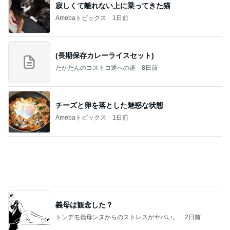
地味なストレス減った買ってよかった物
Amebaトピックス
1日前
NISA①(;'∀')
パラスジュエリー（白美女神宝珠）の夢の記録
14日前
（続編）