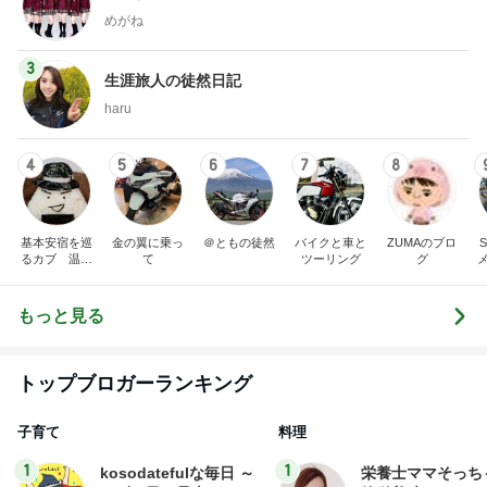
haru
4
5
6
7
8
基本安宿を巡
金の翼に乗っ
＠ともの徒然
バイクと車と
ZUMAのブロ
るカブ 温泉
て
ツーリング
グ
安宿探究中
もっと見る
トップブロガーランキング
子育て
料理
1
1
kosodatefulな毎日 ～
栄養士ママそっち
オギャ子の暴走～
簡単美味しいサイ
献立
オギャ子
そっち～
2
2
日曜日は９時まで寝た
ゆうき酒場
い。