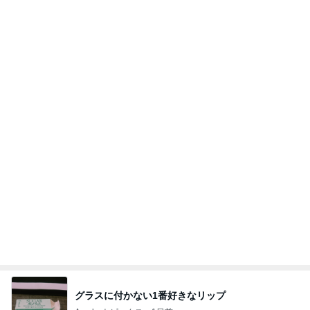
同じ夢
四コマ戦士 パパ戦記
10日前
過保護かと悩む娘のお祭り問題
Amebaトピックス
17時間前
2026/08/07(K) 4本
何でかな？何でだろ？
1時間前