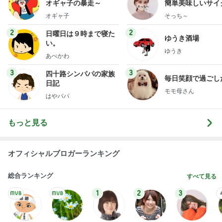
ゆうき
あべかわ
3
3
四十路シンパパの家族
毎日笑顔で過ごし
日記
モモ母さん
はやパパ
もっと見る
オフィシャルブロガーランキング
総合ランキング
すべて見る
1
2
3
市川團十郎白
小林麻央
だいたひかる
桃
クロ
猿
急上昇ランキング
すべて見る