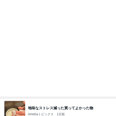
ことが
気功師から見たバレエとヒーリングのコツ～「まと
4日前
いのば」ブログ
緩くやって61本になったご紹介
Amebaトピックス
1日前
ラーメン二郎 新潟店【新潟市中央区】ラーメン小
つけメン変更 ツルパツ麺が旨い新潟二郎のつけ麺
主に新潟グルメとラーメン食べ歩きのよしなしご
14日前
と