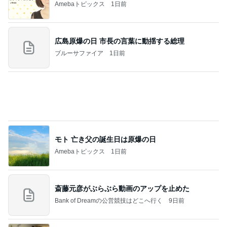
ありがとうございます
市川團十郎白猿オフィシャルB
3日前
原田龍二の妻 新しくしたスリッパ
Amebaトピックス
1日前
７人待ち
沢田聖子オフィシャルブログ「In My Heartな旅日
2日前
記」by Ameba