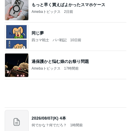
光合成で青く蘇った白菜のお漬物
Amebaトピックス
1日前
お願い
モンスターアクアリウム＆レプタイルズ 買取販売
8日前
情報