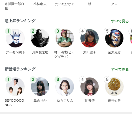
1
2
3
4
5
デーモン閣下
片岡愛之助
林下清志(ビッ
沢田聖子
金沢克彦
グダディ)
新登場ランキング
すべて見る
1
2
3
4
5
BEYOOOOO
島倉りか
ゆうこりん
石 安伊
蒼井心音
NDS
だいた 広い家がいらない理由
Amebaトピックス
1日前
広島原爆の日 市長の言葉に動揺する総理