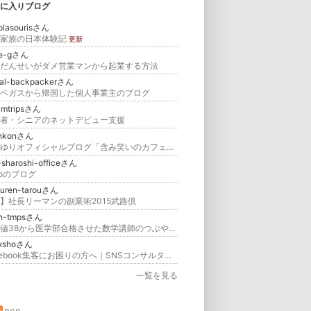
に入りブログ
olasourisさん
家族の日本体験記
更新
te-gさん
だんせいがダメ営業マンから起業する方法
ial-backpackerさん
ベガスから帰国した個人事業主のブログ
amtripsさん
者・シニアのネットデビュー支援
nkonさん
山本ゆりオフィシャルブログ「含み笑いのカフェごはん『syunkon』」Powered by Ameba
-sharoshi-officeさん
ikoのブログ
suren-tarouさん
】社長リーマンの副業術2015武路倶
h-tmpsさん
偏差値38から医学部合格させた数学講師のつぶやき＠オズポン
xshoさん
Facebook集客にお困りの方へ｜SNSコンサルタント・行政書士・株式会社ROC代表取締役 坂本翔のブログ
一覧を見る