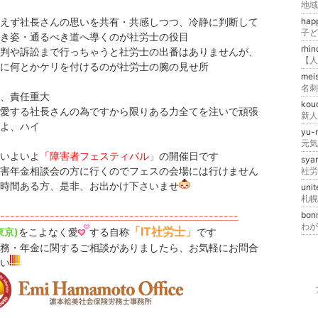
えず社長さんの思いを共有・共感しつつ、冷静に判断して
hap
き姿・通るべき道へ導くのが社労士の役目
rhi
判や訴訟まで行っちゃうと社労士の出番はありませんが、
に何とかケリを付けるのが社労士の腕の見せ所
mei
、責任重大
kou
愛する社長さんの為ですから限りある力全てを注いで頑張
新人
よ、ハイ
yu-
元気
いよいよ
「障害者フェスティバル」
の開催日です
sya
害年金相談会の方に行くのでフェスの会場には行けません
社労
時間ある方、是非、お出かけ下さいませ
uni
札幌
------------------------------------------------
bon
わが
「IT社労士」
東京)
をこよなく愛
する自称
です
務・年金に関するご相談がありましたら、お気軽にお問合
い