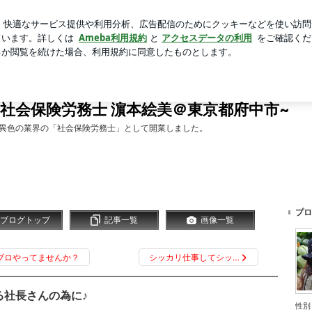
行った夏祭り
芸能人ブログ
人気ブログ
新規登録
ロ
険労務士 濵本絵美＠東京都府中市~
T社会保険労務士 濵本絵美＠東京都府中市~
は異色の業界の「社会保険労務士」として開業しました。
プロ
ブログトップ
記事一覧
画像一覧
ブロやってませんか？
シッカリ仕事してシッ…
る社長さんの為に♪
性別