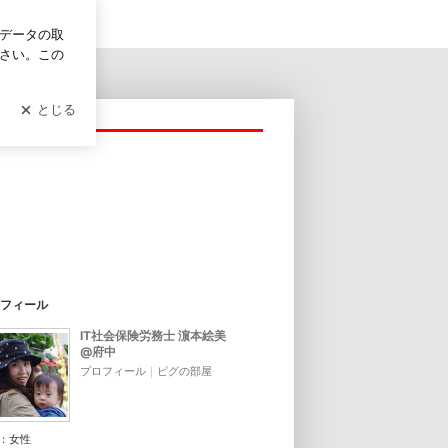
グイン
フィール
IT社会保険労務士 濵本絵美
@府中
プロフィール
｜
ピグの部屋
：
女性