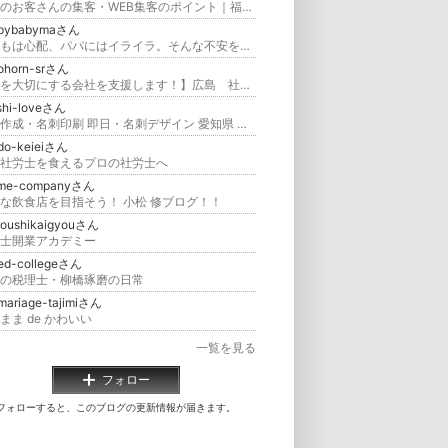
地域のお客さんの集客・WEB集客のポイント｜福岡のWEB集客オフィス 後藤企画
pybabymaさん
子どもは心配、パパにはイライラ。そんな不安を吹き飛ばす！愛されママになる方法
nohorn-srさん
【人を大切にする会社を支援します！】広島 社労士事務所のブログ 迷わず自分の道を行け！
shi-loveさん
名刺作成・名刺印刷 即日・名刺デザイン 愛知県 豊田市
do-keieiさん
社労士を食えるプロの社労士へ
me-companyさん
な飲食店を目指そう！ 小松 修ブログ！！
roushikaigyouさん
士開業アカデミー
ted-collegeさん
の税理士・柳橋琢磨の日常
mariage-tajimiさん
まま de かわいい
一覧を見る
フォロー
フォローすると、このブログの更新情報が届きます。