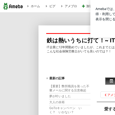
ホーム
ピグ
アメブロ
加害者に怯えながら
愛する社長さんの為に♪ | 鉄は熱いうちに打て！~ IT社会保
鉄は熱いうちに打て！~ I
IT企業に12年間勤めていましたが、これまでと
こんな社会保険労務士がいても良いのでは？！
最新の記事
【重要】弊所職員を装った不
審メールに関する注意喚起
アメ
夢が叶いました
大人の余裕
GoToキャンペーン い
愛す
く？ いかない？