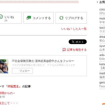
------------------------------------------------
お気
coc
日仏
いいね
リブログする
コメントする
mo
24
中年
soc
いいね！した人一覧
ラス
dre
初心
ポスト
syu
記事を報告する
wlb
Er
IT社会保険労務士 濵本絵美@府中
さんをフォロー
kat
ブログの更新情報が受け取れて、アクセスが簡単になります
【裏
フォロー
mat
gen
ーマ 「
IT社労士
」 の記事
再開からの～
6-11
設立して・・・