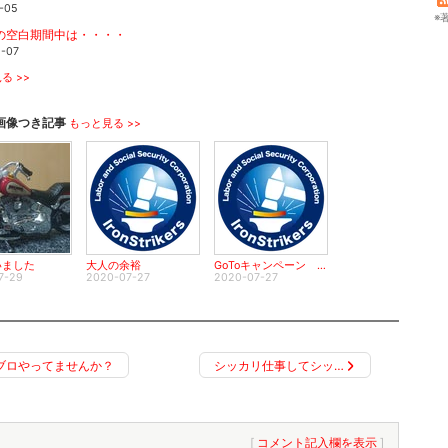
-05
※
の空白期間中は・・・・
1-07
る >>
画像つき記事
もっと見る >>
いました
大人の余裕
GoToキャンペーン いく？ いかない？
7-29
2020-07-27
2020-07-27
ブロやってませんか？
シッカリ仕事してシッ…
[
コメント記入欄を表示
]