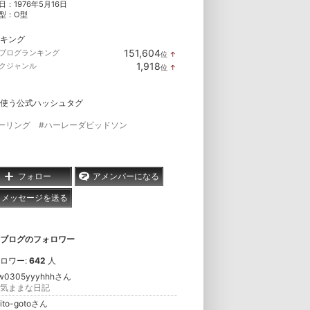
日：
1976年5月16日
型：
O型
キング
151,604
ブログランキング
位
↑
ラ
1,918
クジャンル
位
↑
ン
ラ
キ
ン
ン
キ
グ
使う公式ハッシュタグ
ン
上
グ
昇
上
ーリング
#ハーレーダビッドソン
昇
フォロー
アメンバーになる
メッセージを送る
ブログのフォロワー
ロワー:
642
人
w0305yyyhhhさん
気ままな日記
hito-gotoさん