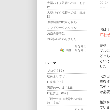
2013-1
大型バイク取得への道 おま
け
テーマ
大型バイク取得への道 最終
回
雇用調整助成金と親心
ノマドワークスタイル
おはよ
流血の惨事に
IT
お金払い終わりました
結構、
一覧を見る
画像一覧を見る
ブルに
どっち
という
テーマ
した
ブログ ( 39 )
お題目
初めまして ( 1 )
尊敬す
IT企業 ( 15 )
労使ト
家庭の一こま ( 328 )
が必要
IT社労士 ( 682 )
『脱サラ⇒IT社労士への軌
相談を
跡』 ( 16 )
ていま
一覧を見る