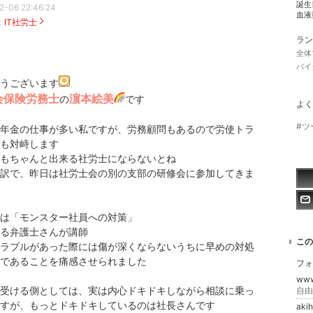
誕生
2-06 22:46:24
血液
：
IT社労士
ラン
全体
バイ
うございます
社会保険労務士
濵本絵美
の
です
よく
#ツ
年金の仕事が多い私ですが、労務顧問もあるので労使トラ
も対峙します
もちゃんと出来る社労士にならないとね
訳で、昨日は社労士会の別の支部の研修会に参加してきま
は「モンスター社員への対策」
る弁護士さんが講師
この
ラブルがあった際には傷が深くならないうちに早めの対処
であることを痛感させられました
フォ
ww
受ける側としては、実は内心ドキドキしながら相談に乗っ
自由
すが、もっとドキドキしているのは社長さんです
aki