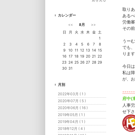
取りあ
カレンダー
あるべ
労働審
<<
8月
>>
その前
日
月
火
水
木
金
土
1
うーむ
2
3
4
5
6
7
8
でも、
9
10
11
12
13
14
15
ります
16
17
18
19
20
21
22
23
24
25
26
27
28
29
今日は
30
31
私は障
が、お
月別
------
2022年03月 ( 1 )
府中(
2020年07月 ( 5 )
人事労
2020年06月 ( 16 )
せ下さ
2019年05月 ( 1 )
2019年04月 ( 1 )
2018年12月 ( 4 )