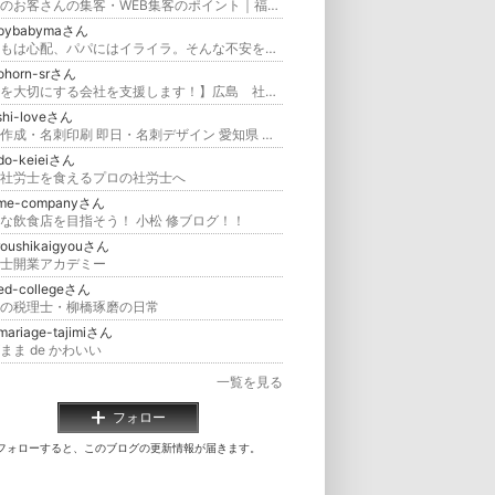
地域のお客さんの集客・WEB集客のポイント｜福岡のWEB集客オフィス 後藤企画
pybabymaさん
子どもは心配、パパにはイライラ。そんな不安を吹き飛ばす！愛されママになる方法
nohorn-srさん
【人を大切にする会社を支援します！】広島 社労士事務所のブログ 迷わず自分の道を行け！
shi-loveさん
名刺作成・名刺印刷 即日・名刺デザイン 愛知県 豊田市
do-keieiさん
社労士を食えるプロの社労士へ
me-companyさん
な飲食店を目指そう！ 小松 修ブログ！！
roushikaigyouさん
士開業アカデミー
ted-collegeさん
の税理士・柳橋琢磨の日常
mariage-tajimiさん
まま de かわいい
一覧を見る
フォロー
フォローすると、このブログの更新情報が届きます。