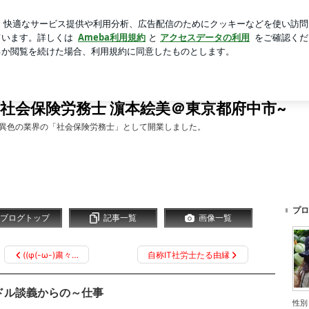
ならない介護
芸能人ブログ
人気ブログ
新規登録
ロ
保険労務士 濵本絵美＠東京都府中市~
T社会保険労務士 濵本絵美＠東京都府中市~
は異色の業界の「社会保険労務士」として開業しました。
プロ
ブログトップ
記事一覧
画像一覧
((φ(-ω-)粛々…
自称IT社労士たる由縁
ドル談義からの～仕事
性別