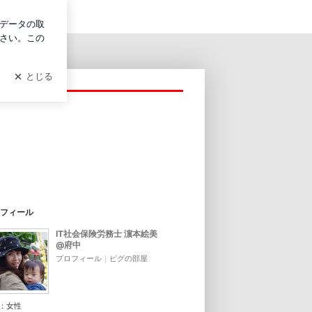
グイン
フィール
IT社会保険労務士 濵本絵美
@府中
プロフィール
｜
ピグの部屋
：
女性