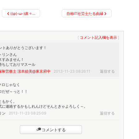
((φ(-ω-)粛々…
自称IT社労士たる由縁
[
コメント記入欄を表示
]
コメントありがとうございます！
トリンさん
スすみません！
待ちしておりマスール
会保険労務士 濵本絵美@東京府中
2013-11-23 08:26:11
返信する
モクロじゃなく
ロだぜ～っと！！
ともかく。
式に連絡するかもしれんけどそんときゃよろしく～。
リン
2013-11-23 08:25:09
返信する
コメントする