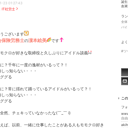
誕生
1-23 01:27:43
血液
：
IT社労士
ラン
全体
バイ
うございます
社会保険労務士
濵本絵美
の
です
よく
#ツ
モクロが好きな取締役と久しぶりにアイドル談義
に？千年に一度の逸材がいるって？！
дﾟ;)しっ知らない・・・
ググる
に？常に揺れて踊っているアイドルがいるって？！
дﾟ;)しっ知らない・・・
この
ググる
フォ
全然、チェキっていなかったな(￣_￣ i)
ww
自由
えば、以前、一緒に仕事したことがある人もモモクロ好き
aki