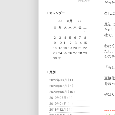
だった
カレンダー
久しぶ
<<
8月
>>
最初は
日
月
火
水
木
金
土
たが、
1
社で、
2
3
4
5
6
7
8
9
10
11
12
13
14
15
わたく
16
17
18
19
20
21
22
たし、
23
24
25
26
27
28
29
システ
30
31
「もし
月別
直接仕
2022年03月 ( 1 )
を言っ
2020年07月 ( 5 )
2020年06月 ( 16 )
やはり
2019年05月 ( 1 )
2019年04月 ( 1 )
2018年12月 ( 4 )
------