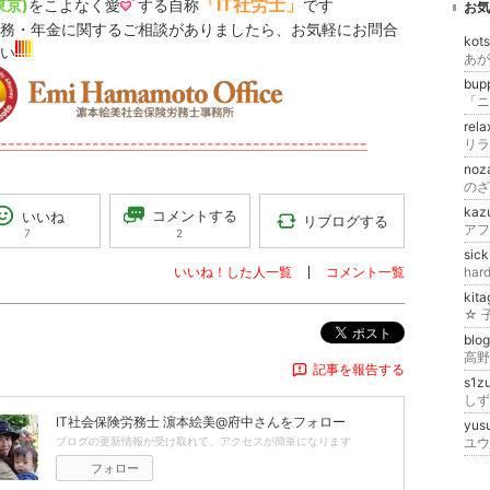
「IT社労士」
東京)
をこよなく愛
する自称
です
お気
務・年金に関するご相談がありましたら、お気軽にお問合
kot
い
あが
bup
rel
------------------------------------------------
リラ
noz
kaz
コメントする
いいね
リブログする
アフ
2
7
sic
いいね！した人一覧
コメント一覧
hard
kit
ポスト
blo
記事を報告する
s1
IT社会保険労務士 濵本絵美@府中
さんをフォロー
yus
ブログの更新情報が受け取れて、アクセスが簡単になります
ユウ
フォロー