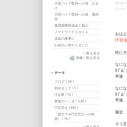
2013-1
大型バイク取得への道 おま
け
テーマ
大型バイク取得への道 最終
回
雇用調整助成金と親心
ノマドワークスタイル
おはよ
流血の惨事に
IT
お金払い終わりました
特にモ
一覧を見る
画像一覧を見る
なにな
Σ(ﾟ
テーマ
早速、
ブログ ( 39 )
なにな
初めまして ( 1 )
Σ(ﾟ
IT企業 ( 15 )
早速、
家庭の一こま ( 328 )
IT社労士 ( 682 )
最近、
『脱サラ⇒IT社労士への軌
跡』 ( 16 )
そう言
一覧を見る