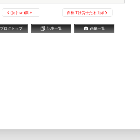
((φ(-ω-)粛々…
自称IT社労士たる由縁
ブログトップ
記事一覧
画像一覧