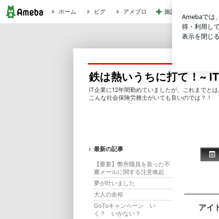
ホーム
ピグ
アメブロ
施設に入れても楽に
アイドル談義からの～仕事 | 鉄は熱いうちに打て！~ IT社会
鉄は熱いうちに打て！~ I
IT企業に12年間勤めていましたが、これまでと
こんな社会保険労務士がいても良いのでは？！
最新の記事
【重要】弊所職員を装った不
審メールに関する注意喚起
夢が叶いました
大人の余裕
GoToキャンペーン い
アイ
く？ いかない？