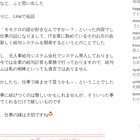
なと、ふと思い出した
hap
りに、Lineで会話
rhi
「モモクロの誰が好きなんですか～？」といった内容でし
mei
仕事の話になりまして、IT企業に勤めているそのお方の会
新しく給与システムを開発するというとのことでした
kou
新人
し、元人事給与システム会社でシステム導入しておりまし
yu-
今では企業の給与計算も業務で行っておりますので、給与
元気
ムは私の相棒といっても過言ではありません
sya
社労
かしたら、仕事で絡ませて貰うかも～」ということでした
uni
札幌
bon
事に結びつくのは難しいかもしれませんが、そういった事
わが
てくれるだけで嬉しいものです
、仕事の縁は大切ですね
------------------------------------------------