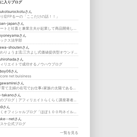
に入りブログ
sukotsurockotuさん
り症FPるーの「ここだけの話！！」
pan-japanさん
「ニートと社畜と兼業主夫が起業して商品開発したり楽しく遊ぶブログ」
axyoneyamaさん
ックス法学部
awa-shoutenさん
のざわりょうま流:三方よし式価値提供型オウンドメディア™ (ー雇われないもう1つの人生をー)
uhirohadaさん
ィリエイトで成功するノウハウブログ
kboy06さん
core net buisiness
agawamireiさん
☆ 子育て主婦の在宅でお仕事♪家族の太陽であるために☆
g-takanoさん
高野のブログ｜アフィリエイトらくらく講座著者、マーケティング、プロモーション会社ロイド社長のブログ
zu9さん
しずくオフィシャルブログ「ほぼ１００均ネイル」Powered by Ameba
uke--netさん
スケ公式ブログ
一覧を見る