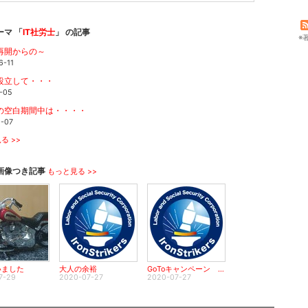
ーマ 「
IT社労士
」 の記事
※
再開からの～
6-11
設立して・・・
-05
の空白期間中は・・・・
1-07
る >>
画像つき記事
もっと見る >>
いました
大人の余裕
GoToキャンペーン いく？ いかない？
7-29
2020-07-27
2020-07-27