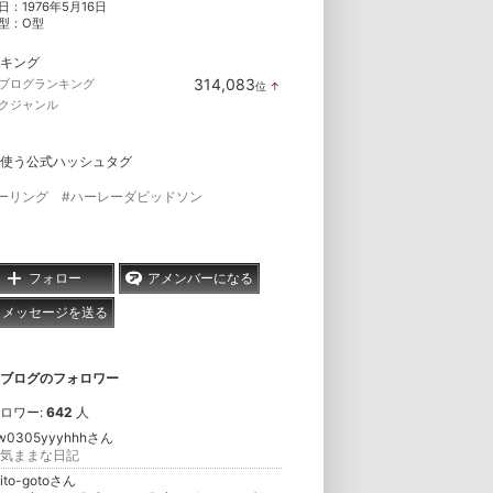
日：
1976年5月16日
型：
O型
キング
314,083
ブログランキング
位
↑
ラ
クジャンル
ン
キ
ン
グ
使う公式ハッシュタグ
上
昇
ーリング
#ハーレーダビッドソン
フォロー
アメンバーになる
メッセージを送る
ブログのフォロワー
ロワー:
642
人
w0305yyyhhhさん
気ままな日記
hito-gotoさん