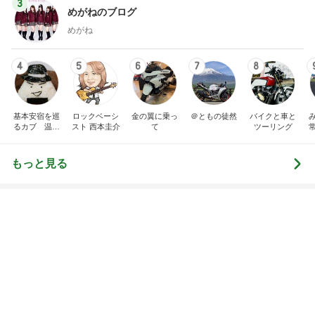
1
2
3
4
5
デーモン閣下
片岡愛之助
林下清志(ビッ
沢田聖子
金沢克彦
グダディ)
新登場ランキング
すべて見る
1
2
3
4
5
BEYOOOOO
島倉りか
ゆうこりん
石 安伊
蒼井心音
NDS
脂肪燃焼する珍しいプロテイン
Amebaトピックス
1日前
同じ夢