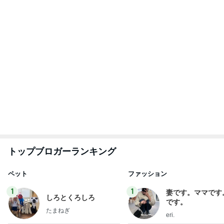
四コマ戦士 パパ戦記
10日前
エレベーターで小用を足す子供
Amebaトピックス
10時間前
７人待ち
沢田聖子オフィシャルブログ「In My Heartな旅日
2日前
記」by Ameba
80%OFFの理想的なIラインシルエット
Amebaトピックス
17時間前