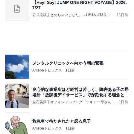
桃オフィシャルブログ Powered by Ameba
10日前
撫でられ要員が増え神妙な顔の猫
Amebaトピックス
1日前
ありがとう！
ふっくんの日々是好日 布川敏和オフィシャルブロ
2日前
グ
業スーの冷凍生地に助けられた晩御飯
Amebaトピックス
1日前