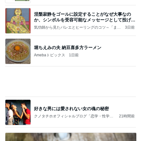
吉田さんファミリー語り部YouTubeアップしまし
た（長編です）
「吉田さんちのファミリー日記」Powered by A
15時間前
meba 吉田さんファミリーオフィシャルブログ
細川直美 咲き始めたサルスベリの花
Amebaトピックス
1日前
テテとグクは、かなりの確率で一緒にいるね(#^.^
#)
Purplevjkのブログ
1日前