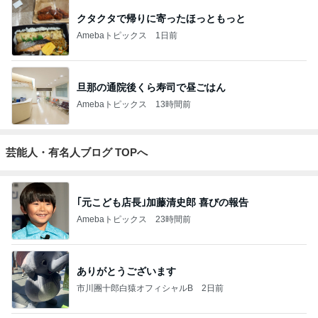
辻希美の長女 ｢プロ顔負け｣のお菓子公開
Amebaトピックス
1日前
斎藤元彦がぶらぶら動画のアップを止めた
Bank of Dreamの公営競技はどこへ行く
8日前
ジャンルランキング
バイク
10,897人参加中
1
松江のバイク好き YUZIのブログ
YUZI
2
生涯旅人の徒然日記
haru
3