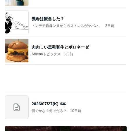
お願い
モンスターアクアリウム＆レプタイルズ 買取販売
7日前
情報
これがとても好きな天丼の味わい
Amebaトピックス
1日前
NISA①(;'∀')
パラスジュエリー（白美女神宝珠）の夢の記録
14日前
（続編）