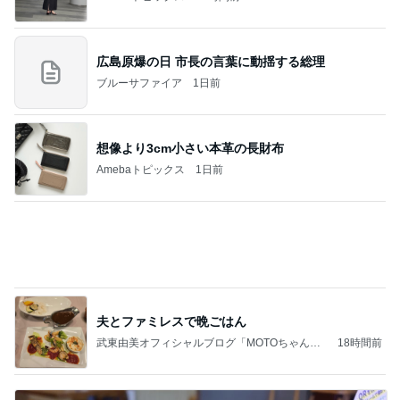
義母は観念した？
トンデモ義母ンヌからのストレスがヤバい。
2日前
肉肉しい黒毛和牛とボロネーゼ
Amebaトピックス
1日前
2026/07/27(K) 4本
何でかな？何でだろ？
10日前