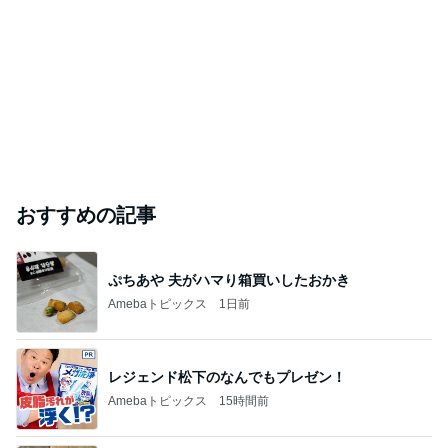
クタクタで帰りに寄ったほっともっと
Amebaトピックス
1日前
旦那の通院後くら寿司で昼ごはん
Amebaトピックス
13時間前
芸能人・有名人ブログ TOPへ
｢元こども店長｣加藤清史郎 喜びの報告
Amebaトピックス
23時間前
ありがとうございます
市川團十郎白猿オフィシャルB
2日前