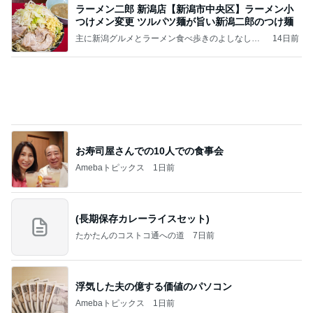
公式投稿まとめちゃいました。～HSJ＆UT&K.O.
11日前
～
メンタルクリニックへ向かう朝の緊張
Amebaトピックス
1日前
良心的な事業所ほど経営は苦しく、障害ある子の居
場所「放課後デイサービス」で深刻化する理念と現
実の
立石美津子オフィシャルブログ「テキトー母さんの
1日前
すすめ」Powered by Ameba
救急車で待たされたと怒る息子
Amebaトピックス
1日前