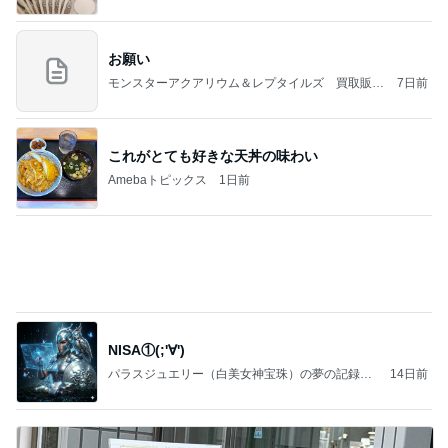
涅槃寂静をゴールに設定することがなぜ大事なの
か、シンボルを受容可能なメッセージとして投げる
ことが
気功師から見たバレエとヒーリングのコツ～「まと
3日前
いのば」ブログ
堀ちえみの夫 納豆喜多方ラーメン
Amebaトピックス
1日前
好きな男には愛されない女の魂の秘密
クノタチホオフィシャルブログ「恋学・性学研
21時間前
究室」Powered by Ameba