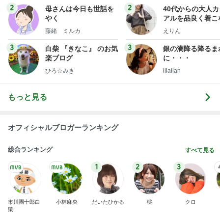
広島原爆の日 市長の言葉に動揺する総理
ブルーサファイア
1日前
想像より3cm小さい本革の長財布
Amebaトピックス
1日前
夫とファミレスで晩ごはん
武東由美オフィシャルブログ「MOTOちゃんと
18時間前
のはっぴぃな毎日」Powered by Ameba