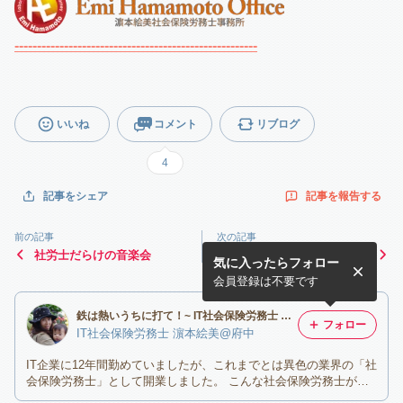
------------------------------------------------------
いいね
コメント
リブログ
4
記事を報告する
記事をシェア
前の記事
次の記事
社労士だらけの音楽会
親子でインフルエンザの予防
気に入ったらフォロー
接種
会員登録は不要です
鉄は熱いうちに打て！~ IT社会保険労務士 濵本絵美＠東京都府中市~
フォロー
IT社会保険労務士 濵本絵美@府中
IT企業に12年間勤めていましたが、これまでとは異色の業界の「社
会保険労務士」として開業しました。 こんな社会保険労務士がい
ても良いのでは？！