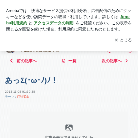
あっΣ(･ω･ﾉ)ﾉ！ | 鉄は熱いうちに打て！~ IT社会保険労務士 濵
本絵美＠東京都府中市~
アプリをダウンロードして
ブログの更新通知
を受け取りまし
開く
ょう。
鉄は熱いうちに打て！~ IT社会保険労務士 濵
フォロー
本絵美＠東京都府中市~
前の記事へ
一覧
次の記事へ
あっΣ(･ω･ﾉ)ﾉ！
2013-11-08 01:39:38
テーマ：
IT社労士
広告を表示できませんでした