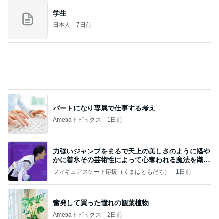
主に新潟グルメとラーメン食べ歩きのよしなしご
14日前
と
お寿司屋さんでの10人での食事会
Amebaトピックス
1日前
(長期保存カレーライスセット)
たかたんのコストコ通への道
7日前
浮気した夫の億する価値のパソコン
Amebaトピックス
1日前