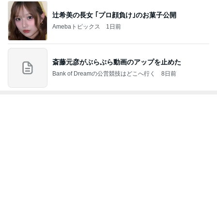
めがねのブログ
めがね
4
5
6
7
8
基本安宿を巡
ロックベーシ
金の翼に乗っ
＠ともの徒然
バイクと車と
るカブ 温泉
スト 西本圭介
て
ツーリング
安宿探究中
もっと見る
トップブロガーランキング
ペット
ファッション
1
1
妻です。ママです
しろとくろしろ
です。
たまねぎ
eri.
2
2
母さんは今日も世話を
40代からの大人