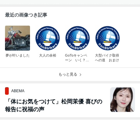
最近の画像つき記事
夢が叶いました
大人の余裕
GoToキャンペ
大型バイク取得
ーン いく？
への道 おまけ
いかない？
もっと見る
ABEMA
「体にお気をつけて」松岡茉優 喜びの
報告に祝福の声