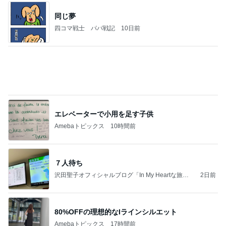
日本人
7日前
パートになり専属で仕事する考え
Amebaトピックス
1日前
力強いジャンプをまるで天上の美しさのように軽や
かに着氷その芸術性によって心奪われる魔法を織り
なす
フィギュアスケート応援（くまはともだち）
1日前
奮発して買った憧れの観葉植物
Amebaトピックス
2日前