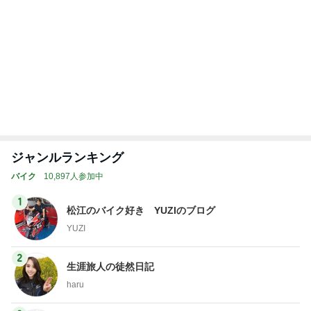
やく
アルを品良く着こ
ファッションブロ
藤緒 ミルカ
えりん
3
3
白柴 『きなこ』 のお気
銀の滴降る降るま
楽ブログ
に・・・
ひろ☆みき
illallan
もっと見る
オフィシャルブロガーランキング
総合ランキング
すべて見る
1
2
3
市川團十郎白
小林麻央
だいたひかる
桃
クロ
猿
急上昇ランキング
すべて見る