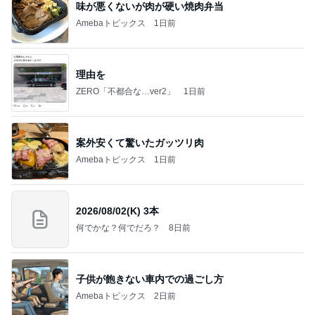
味が悪くないが肉が硬い焼肉弁当
Amebaトピックス
1日前
理由を
ZERO「不都合な…ver2」
1日前
案外安くて驚いたガッツリ肉
Amebaトピックス
1日前
2026/08/02(K) 3本
何でかな？何でだろ？
8日前
子供が飽きない車内での過ごし方
Amebaトピックス
2日前