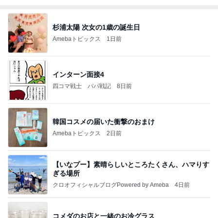
杉浦太陽 次女の1歳の誕生日
Amebaトピックス
1日前
インターン面接4
四コマ戦士 パパ戦記
8日前
韓国コスメの届いた衝撃のおまけ
Amebaトピックス
2日前
【いなプー】素晴らしいところたくさん、ハマりす
ぎる場所
クロオフィシャルブログPowered by Ameba
4日前
コメダのお店と一緒のお冷グラス