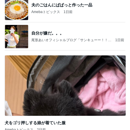
夫のごはんにぱぱっと作った一品
Amebaトピックス
1日前
自分が嫌だ。。。
尾形あいオフィシャルブログ「サンキューー！！尾
1日前
形家です！by嫁」Powered by Ameba
犬をゴリ押しする娘が着ていた服
Amebaトピックス
2日前