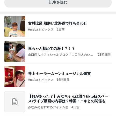
記事を読む
古村比呂 肌寒い北海道で打ち合わせ
Amebaトピックス
2日前
赤ちゃん初めての海！？！？
山口尚人オフィシャルブログ「山口尚人のいき
23時間前
なりパパになったけど美容師も続けてます。」
Powered by Ameba
井上 セーラームーンミュージカル鑑賞
Amebaトピックス
16時間前
【何があった？】みなちゃんは誰？tiktok(スペー
ス)ライブ動画の内容は？韓国・ニキとの関係も
みなみのおすすめアイテム便
4日前