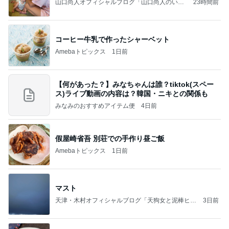
山口尚人オフィシャルブログ「山口尚人のいき
23時間前
なりパパになったけど美容師も続けてます。」
Powered by Ameba
コーヒー牛乳で作ったシャーベット
Amebaトピックス
1日前
【何があった？】みなちゃんは誰？tiktok(スペー
ス)ライブ動画の内容は？韓国・ニキとの関係も
みなみのおすすめアイテム便
4日前
假屋崎省吾 別荘での手作り昼ご飯
Amebaトピックス
1日前
マスト
天津・木村オフィシャルブログ「天狗女と泥棒ヒゲ
3日前
男」Powered by Ameba