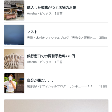
購入した知恵がつく名物のお餅
Amebaトピックス
1日前
マスト
天津・木村オフィシャルブログ「天狗女と泥棒ヒゲ
3日前
男」Powered by Ameba
銀行窓口での両替手数料770円
Amebaトピックス
1日前
自分が嫌だ。。。
尾形あいオフィシャルブログ「サンキューー！！尾
1日前
形家です！by嫁」Powered by Ameba