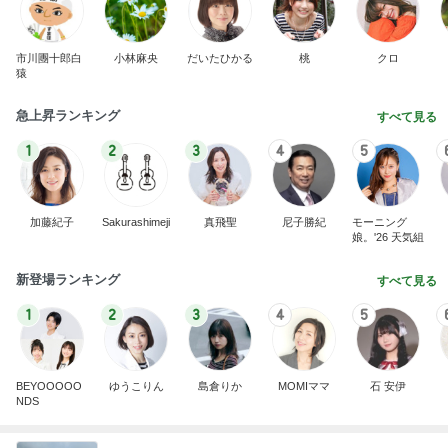
市川團十郎白
小林麻央
だいたひかる
桃
クロ
猿
急上昇ランキング
すべて見る
1
2
3
4
5
加藤紀子
Sakurashimeji
真飛聖
尼子勝紀
モーニング
娘。'26 天気組
新登場ランキング
すべて見る
1
2
3
4
5
BEYOOOOO
ゆうこりん
島倉りか
MOMIママ
石 安伊
NDS