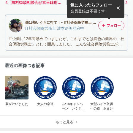
無料街頭相談会@京王線府中
JAXAで宇宙兄弟に出会っ
気に入ったらフォロー
駅構内
た〜
会員登録は不要です
鉄は熱いうちに打て！~ IT社会保険労務士 濵本絵美＠東京都府中市~
フォロー
IT社会保険労務士 濵本絵美@府中
IT企業に12年間勤めていましたが、これまでとは異色の業界の「社
会保険労務士」として開業しました。 こんな社会保険労務士がい
ても良いのでは？！
最近の画像つき記事
夢が叶いました
大人の余裕
GoToキャンペ
大型バイク取得
ーン いく？
への道 おまけ
いかない？
もっと見る