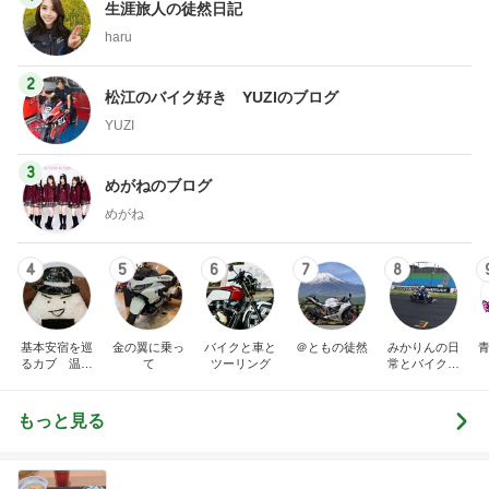
生涯旅人の徒然日記
haru
2
松江のバイク好き YUZIのブログ
YUZI
3
めがねのブログ
めがね
4
5
6
7
8
基本安宿を巡
金の翼に乗っ
バイクと車と
＠ともの徒然
みかりんの日
青
るカブ 温泉
て
ツーリング
常とバイクの
安宿探究中
ブログ
もっと見る