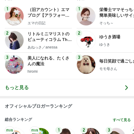
1
1
（旧アカウント）エマ
栄養士ママそっち
ブログ【アラフォー会
簡単美味しいサイ
社売却セカンドライ
献立
エマの日記
そっち～
フ】
2
2
リトルミニマリストの
ゆうき酒場
ビューティコラム The
ゆうき
little minimalist's bea
あねっさ／anessa
uty colum
3
3
美人になれる、たくさ
毎日笑顔で過ごし
んの魔法
モモ母さん
hiromi
もっと見る
オフィシャルブロガーランキング
総合ランキング
すべて見る
1
2
3