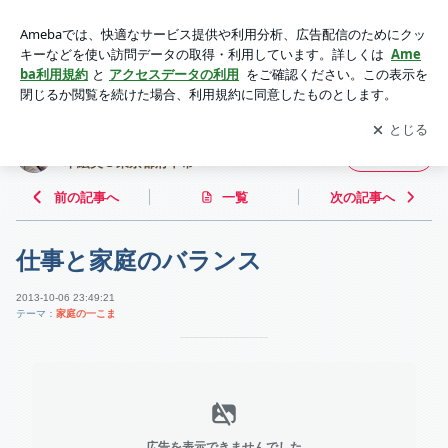
仕事と家庭のバランス | 鉄は熱いうちに打て！~ IT社会保険労
務士 濵本絵美＠東京都府中市~
アプリをダウンロードして
ブログの更新通知
を受け取りまし
開く
ょう。
鉄は熱いうちに打て！~ IT社会保険労務士 濵
フォロー
本絵美＠東京都府中市~
前の記事へ
一覧
次の記事へ
仕事と家庭のバランス
2013-10-06 23:49:21
テーマ：
家庭の一こま
広告を表示できませんでした