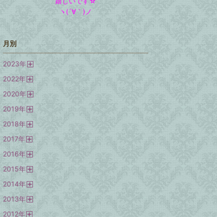
嬉しいです☆
ヽ(´∀｀)ノ
月別
2023
年
開
2022
年
く
開
2020
年
く
開
2019
年
く
開
2018
年
く
開
2017
年
く
開
2016
年
く
開
2015
年
く
開
2014
年
く
開
2013
年
く
開
2012
年
く