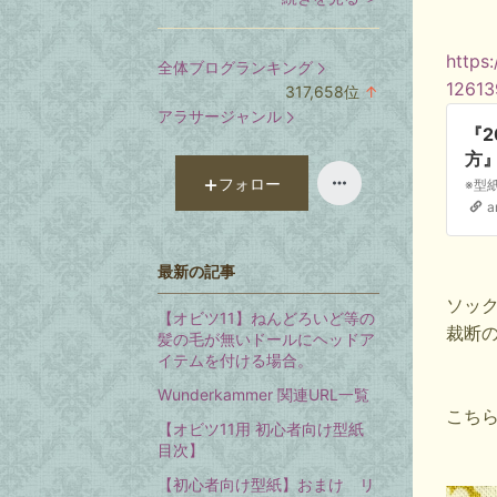
https
全体ブログランキング
12613
317,658
位
↑
ラ
アラサージャンル
ン
『2
キ
方
ン
フォロー
グ
a
上
昇
最新の記事
ソッ
【オビツ11】ねんどろいど等の
裁断
髪の毛が無いドールにヘッドア
イテムを付ける場合。
Wunderkammer 関連URL一覧
こちら
【オビツ11用 初心者向け型紙
目次】
【初心者向け型紙】おまけ リ