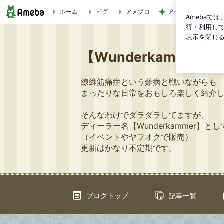
アグネス 孫と一緒
ホーム
ピグ
アメブロ
初心者向け型紙 ソックス（2020.07以降バージョン）の縫い方 
【Wunderkamme
線維筋痛症という難病と戦いながらも
まったりな日常をおもしろ楽しく紹介
そんなわけでダラダラしてますが、
ディーラー名【Wunderkammer】
（イベントやヤフオクで販売）
更新はかなり不定期です。
ブログトップ
記事一覧