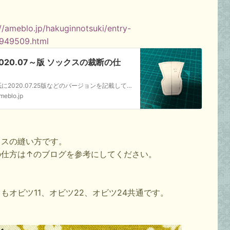
://ameblo.jp/hakuginnotsuki/entry-
949509.html
020.07～版 ソックスの裁断の仕
』
※型紙に2020.07.25版などのバージョンを記載しています。その記載が2020.07以降の方はこのやり方で製作してください。それ以前の方は『初心者向け型紙…
meblo.jp
クスの縫い方です。
の仕方は↑のブログを参考にしてください。
もオビツ11、オビツ22、オビツ24共通です。