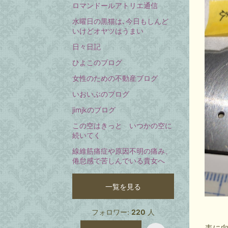
ロマンドールアトリエ通信
水曜日の黒猫は､今日もしんど
いけどオヤツはうまい
日々日記
ひよこのブログ
女性のための不動産ブログ
いおいぶのブログ
jimjkのブログ
この空はきっと いつかの空に
続いてく
線維筋痛症や原因不明の痛み、
倦怠感で苦しんでいる貴女へ
一覧を見る
フォロワー:
220
人