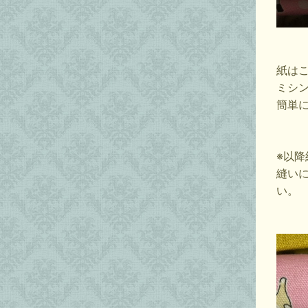
紙は
ミシ
簡単
※以
縫い
い。