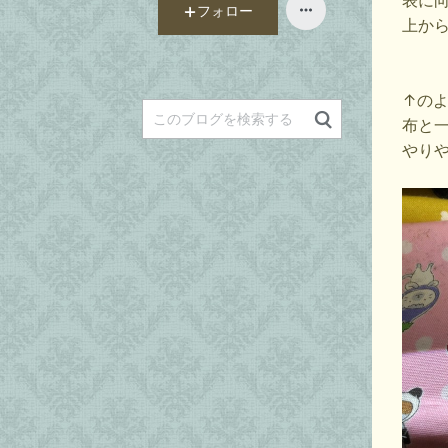
表に
フォロー
上から
↑の
布と
やり