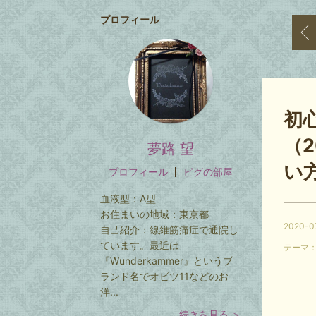
プロフィール
【
初
（2
夢路 望
い
プロフィール
ピグの部屋
血液型：
A型
お住まいの地域：
東京都
2020-0
自己紹介：
線維筋痛症で通院し
ています。最近は
テーマ
『Wunderkammer』というブ
ランド名でオビツ11などのお
洋...
続きを見る ＞