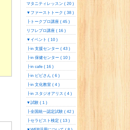
マタニティレッスン ( 20 )
▼ファーストトーク ( 38 )
┠トークプロ講座 ( 45 )
リフレプロ講座 ( 16 )
▼イベント ( 10 )
┠in 支援センター ( 43 )
┠in 保健センター ( 10 )
┠in cafe ( 16 )
┠in ピピさん ( 6 )
┠in 文化教室 ( 4 )
┠in スタジオアリス ( 4 )
▼試験 ( 1 )
┠全国統一認定試験 ( 42 )
┠セラピスト検定 ( 13 )
▼WEB活用について ( 8 )