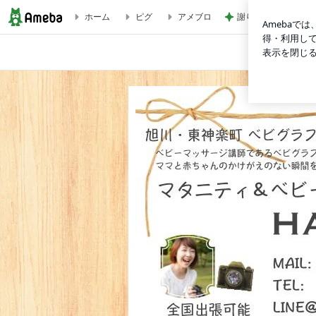
ホーム
ピグ
アメブロ
謝りたい義母に喧嘩
ベビー専門フォトグラファー｜一日でカメラ女子に大変身できるフ
PR