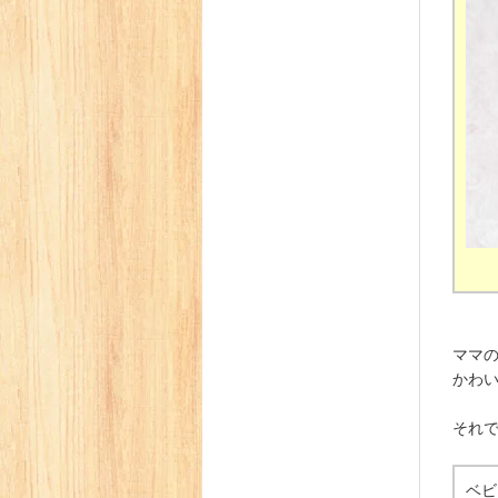
ママ
かわ
それ
ベビ