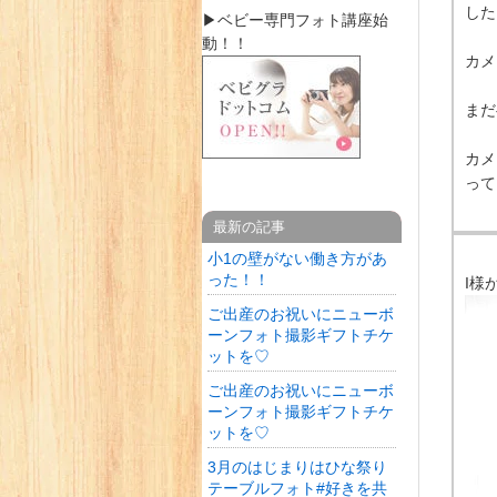
した
▶︎ベビー専門フォト講座始
動！！
カ
ま
カメ
って
最新の記事
小1の壁がない働き方があ
った！！
I様
ご出産のお祝いにニューボ
ーンフォト撮影ギフトチケ
ットを♡
ご出産のお祝いにニューボ
ーンフォト撮影ギフトチケ
ットを♡
3月のはじまりはひな祭り
テーブルフォト#好きを共