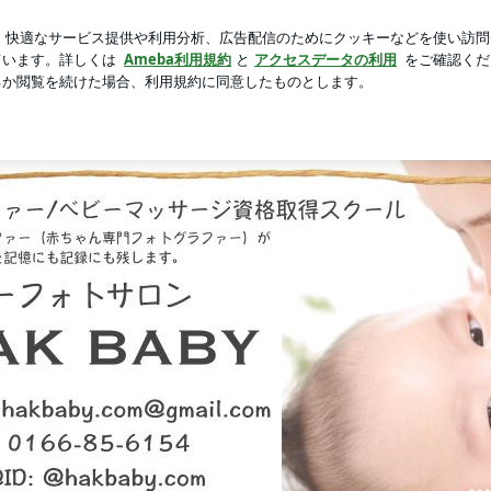
新規登録
覚悟で向かう私
芸能人ブログ
人気ブログ
ォト講座9/10開講！ | 旭川ベビーフォト|ベビーマッサー
OFILE
お問い合わせ
資格取得講座
Ameblo
WORKS