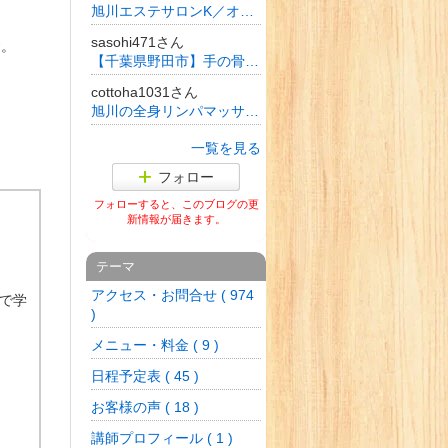
旭川エステサロンK／オーナーのブログ
sasohi471さん
す。
【千葉県野田市】手の骨•頭蓋骨から整えリフトアップ•小顔 シンメトリー美人®︎セラピスト佐藤佳奈
cottoha1031さん
旭川の全身リンパマッサージとフェイシャルエステ
一覧を見る
フォロー
フォローすると、このブログの更
新情報が届きます。
テーマ
アクセス・お問合せ ( 974
で学
)
メニュー・料金 ( 9 )
日程予定表 ( 45 )
お客様の声 ( 18 )
講師プロフィール ( 1 )