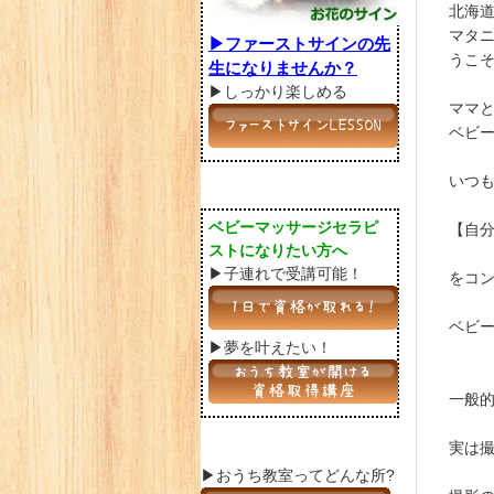
北海
マタニ
▶︎ファーストサインの先
うこ
生になりませんか？
▶しっかり楽しめる
ママ
ベビ
いつ
ベビーマッサージセラピ
【自
ストになりたい方へ
▶子連れで受講可能！
をコ
ベビ
▶夢を叶えたい！
一般
実は
▶おうち教室ってどんな所?