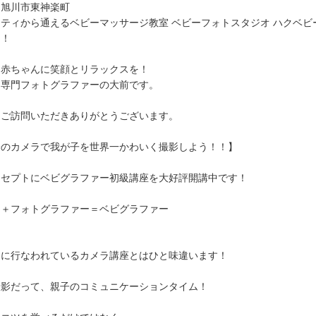
道旭川市東神楽町
ティから通えるベビーマッサージ教室 ベビーフォトスタジオ ハクベビ
そ！
と赤ちゃんに笑顔とリラックスを！
ー専門フォトグラファーの大前です。
もご訪問いただきありがとうございます。
分のカメラで我が子を世界一かわいく撮影しよう！！】
ンセプトにベビグラファー初級講座を大好評開講中です！
ー＋フォトグラファー＝ベビグラファー
的に行なわれているカメラ講座とはひと味違います！
撮影だって、親子のコミュニケーションタイム！