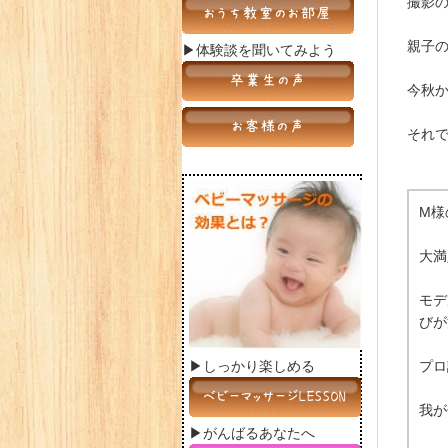
撮影
親子
▶体験談を聞いてみよう
今秋
それ
M様
大満
モデ
びが
▶しっかり楽しめる
プロ
我が
▶がんばるあなたへ