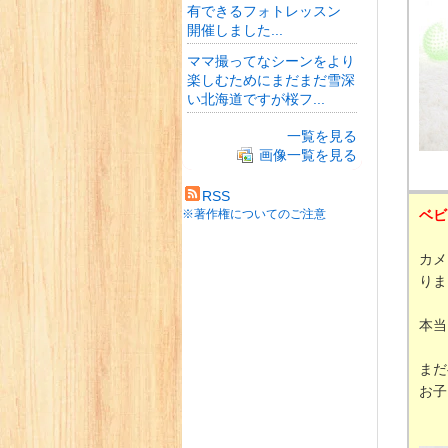
有できるフォトレッスン
開催しました...
ママ撮ってなシーンをより
楽しむためにまだまだ雪深
い北海道ですが桜フ...
一覧を見る
画像一覧を見る
RSS
※著作権についてのご注意
ベビ
カメ
りま
本当
まだ
お子