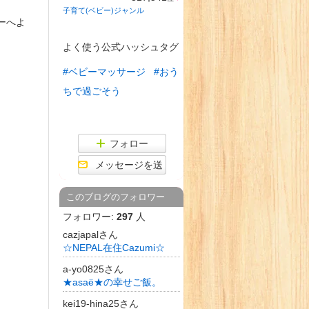
ラ
子育て(ベビー)ジャンル
ン
ーへよ
キ
ン
グ
よく使う公式ハッシュタグ
上
昇
#ベビーマッサージ
#おう
ちで過ごそう
フォロー
メッセージを送
る
このブログのフォロワー
フォロワー:
297
人
cazjapalさん
☆NEPAL在住Cazumi☆
a-yo0825さん
★asaё★の幸せご飯。
kei19-hina25さん