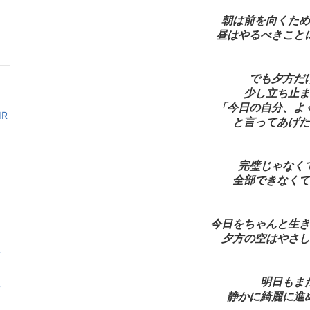
朝は前を向くため
昼はやるべきこと
でも夕方だ
少し立ち止ま
「今日の自分、よ
R
と言ってあげた
完璧じゃなく
全部できなくて
今日をちゃんと生き
夕方の空はやさし
脂
明日もま
脂
静かに綺麗に進