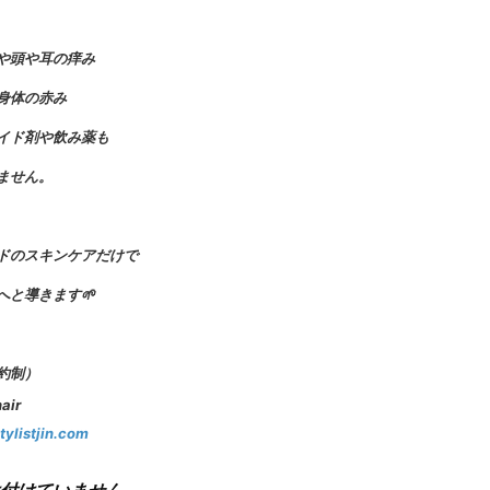
や頭や耳の痒み
身体の赤み
イド剤や飲み薬も
ません。
ドのスキンケアだけで
へと導きます🌱
約制）
air
tylistjin.com