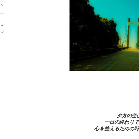
 ＞
↓
ラ
↓
ン
ラ
キ
ン
ン
キ
グ
ン
下
グ
降
下
降
夕方の空
一日の終わりで
心を整えるための時