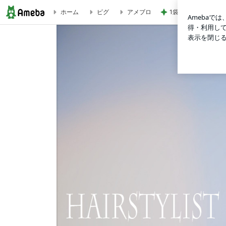
1袋100円で買った
ホーム
ピグ
アメブロ
夕方になると、少しだけ本音が見える。 スキンクリニックJINHA
の痒み 頭の痒み フケ症 赤ら顔 頭皮の痒み