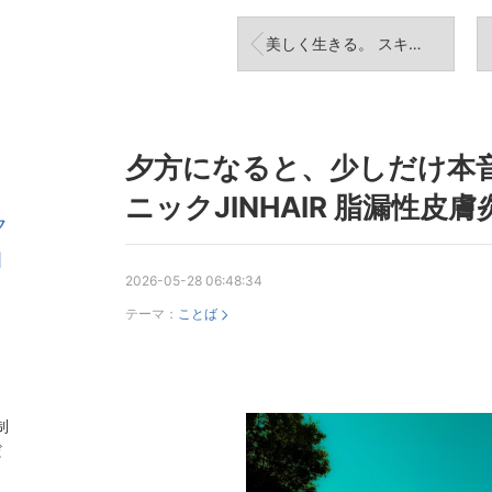
美しく生きる。 スキンクリニックJINHAIR 脂漏性皮膚炎 赤ら顔 フケ症
夕方になると、少しだけ本
ニックJINHAIR 脂漏性皮膚
ク
N
2026-05-28 06:48:34
テーマ：
ことば
制
だ