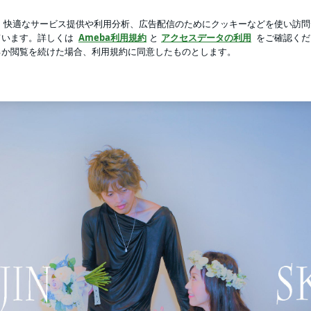
おつまみのナッツ
芸能人ブログ
人気ブログ
新規登録
IR 脂漏性皮膚炎 赤ら顔 | スキンクリニックJINHAIR全