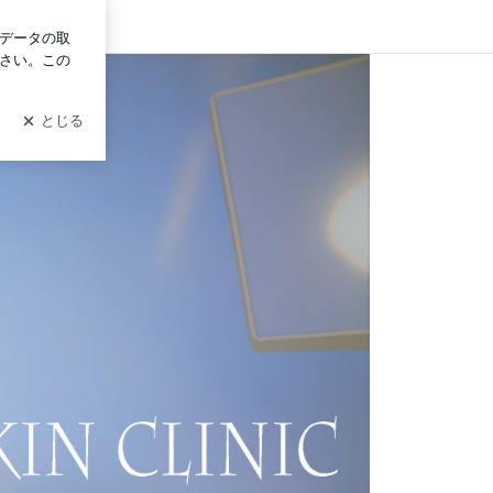
ログイン
国対応オンライン治療脂漏性皮膚炎 お肌の痒み 耳切れ 肌の赤み 耳