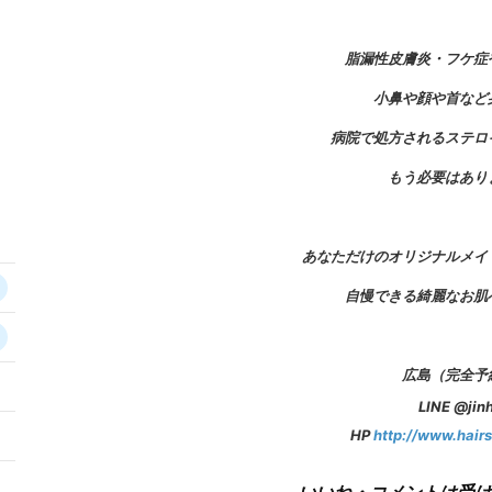
脂漏性皮膚炎・フケ症
小鼻や顔や首など
病院で処方されるステロ
もう必要はあり
あなただけのオリジナルメイ
自慢できる綺麗なお肌
広島（完全予
5
LINE @jinh
HP
http://www.hairs
2
9